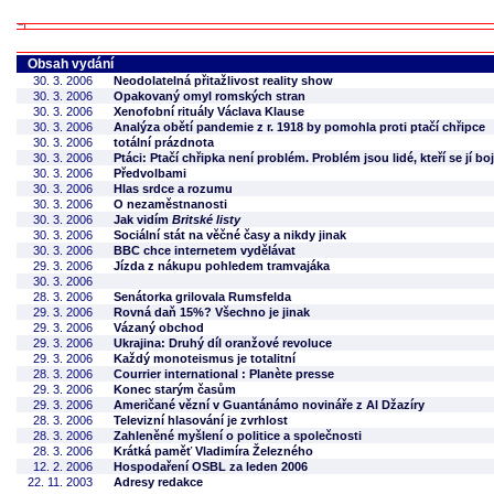
Obsah vydání
30. 3. 2006
Neodolatelná přitažlivost reality show
30. 3. 2006
Opakovaný omyl romských stran
30. 3. 2006
Xenofobní rituály Václava Klause
30. 3. 2006
Analýza obětí pandemie z r. 1918 by pomohla proti ptačí chřipce
30. 3. 2006
totální prázdnota
30. 3. 2006
Ptáci: Ptačí chřipka není problém. Problém jsou lidé, kteří se jí boj
30. 3. 2006
Předvolbami
30. 3. 2006
Hlas srdce a rozumu
30. 3. 2006
O nezaměstnanosti
30. 3. 2006
Jak vidím
Britské listy
30. 3. 2006
Sociální stát na věčné časy a nikdy jinak
30. 3. 2006
BBC chce internetem vydělávat
29. 3. 2006
Jízda z nákupu pohledem tramvajáka
30. 3. 2006
28. 3. 2006
Senátorka grilovala Rumsfelda
29. 3. 2006
Rovná daň 15%? Všechno je jinak
29. 3. 2006
Vázaný obchod
29. 3. 2006
Ukrajina: Druhý díl oranžové revoluce
29. 3. 2006
Každý monoteismus je totalitní
28. 3. 2006
Courrier international : Planète presse
29. 3. 2006
Konec starým časům
29. 3. 2006
Američané vězní v Guantánámo novináře z Al Džazíry
28. 3. 2006
Televizní hlasování je zvrhlost
28. 3. 2006
Zahleněné myšlení o politice a společnosti
28. 3. 2006
Krátká paměť Vladimíra Železného
12. 2. 2006
Hospodaření OSBL za leden 2006
22. 11. 2003
Adresy redakce