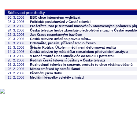
Sdělovací prostředky
30. 3. 2006
BBC chce internetem vydělávat
28. 3. 2006
Politické posluhování v České televizi
25. 3. 2006
Prošetřete, zda je telefonní hlasování v Moravcových pořadech při
24. 3. 2006
Česká televize hrubě zkresluje předvolební situaci v České republi
22. 3. 2006
Jan Kraus
respektovým
bavičem
20. 3. 2006
Česká televize uvádí na pravou míru...
16. 3. 2006
Odstraňte, prosím, příšerné Radio Česko
15. 3. 2006
Štěpán Kotrba: Úkolem médií není deformovat realitu
14. 3. 2006
Česká televize by měla dělat tematickou předvolební analýzu
11. 3. 2006
V Mladé frontě Dnes Miloševiče odsoudili i potrestali
28. 2. 2006
Řediteli české televizní češtiny v České televizi
26. 2. 2006
Rozhodnutí televize je správné, protože to chce většina občanů
25. 2. 2006
Mimozemšťani by neměli šanci
21. 2. 2006
Předběhl jsem dobu
13. 2. 2006
Mediální křepelky vyletěly z hnízd