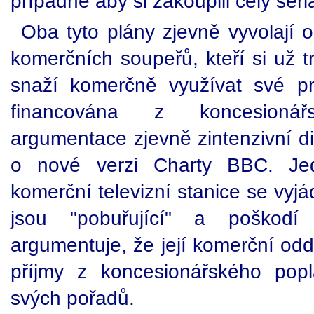
případně aby si zakoupili celý seriá
Oba tyto plány zjevně vyvolají o
komerčních soupeřů, kteří si už t
snaží komerčně využívat své pr
financována z koncesionář
argumentace zjevně zintenzivní d
o nové verzi Charty BBC. Jed
komerční televizní stanice se vyjá
jsou "pobuřující" a poškod
argumentuje, že její komerční odd
příjmy z koncesionářského popl
svých pořadů.