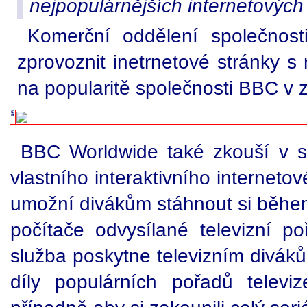
nejpopulárnějších internetových
Komerční oddělení společnost
zprovoznit inetrnetové stránky s
na popularitě společnosti BBC v z
BBC Worldwide také zkouší v s
vlastního interaktivního internet
umožní divákům stáhnout si během
počítače odvysílané televizní p
služba poskytne televizním diváků
díly populárních pořadů televi