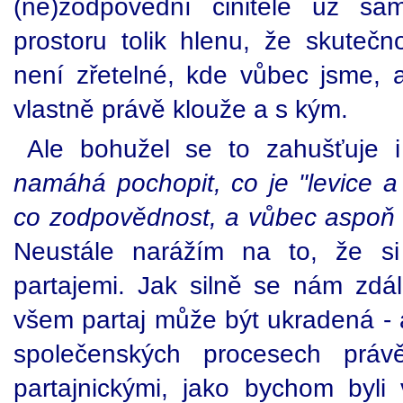
(ne)zodpovědní činitelé už sam
prostoru tolik hlenu, že skutečn
není zřetelné, kde vůbec jsme, a
vlastně právě klouže a s kým.
Ale bohužel se to zahušťuje 
namáhá pochopit, co je "levice a
co zodpovědnost, a vůbec aspoň 
Neustále narážím na to, že s
partajemi. Jak silně se nám zd
všem partaj může být ukradená - a 
společenských procesech prá
partajnickými, jako bychom byli 