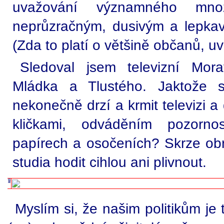
uvažování významného množ
neprůzračným, dusivým a lepka
(Zda to platí o většině občanů, uv
Sledoval jsem televizní Mor
Mládka a Tlustého. Jaktože s
nekonečně drzí a krmit televizi a
kličkami, odváděním pozornos
papírech a osočeních? Skrze ob
studia hodit cihlou ani plivnout.
Myslím si, že našim politikům je 