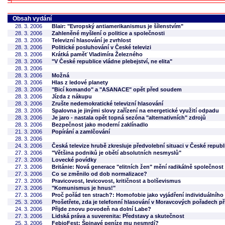
Obsah vydání
28. 3. 2006
Blair: "Evropský antiamerikanismus je šílenstvím"
28. 3. 2006
Zahleněné myšlení o politice a společnosti
28. 3. 2006
Televizní hlasování je zvrhlost
28. 3. 2006
Politické posluhování v České televizi
28. 3. 2006
Krátká paměť Vladimíra Železného
28. 3. 2006
"V České republice vládne plebejství, ne elita"
28. 3. 2006
28. 3. 2006
Možná
28. 3. 2006
Hlas z ledové planety
28. 3. 2006
"Bicí komando" a "ASANACE" opět před soudem
28. 3. 2006
Jízda z nákupu
28. 3. 2006
Zrušte nedemokratické televizní hlasování
28. 3. 2006
Spalovna je jinými slovy zařízení na energetické využití odpadu
28. 3. 2006
Je jaro - nastala opět topná sezóna "alternativních" zdrojů
28. 3. 2006
Bezpečnost jako moderní zaklínadlo
21. 3. 2006
Popírání a zamlčování
28. 3. 2006
24. 3. 2006
Česká televize hrubě zkresluje předvolební situaci v České republ
27. 3. 2006
"Většina podniků je obětí absolutních nesmyslů"
27. 3. 2006
Lovecké povídky
27. 3. 2006
Británie: Nová generace "elitních žen" mění radikálně společnost
27. 3. 2006
Co se změnilo od dob normalizace?
27. 3. 2006
Pravicovost, levicovost, kritičnost a bolševismus
27. 3. 2006
"Komunismus je hnus!"
27. 3. 2006
Proč pořád ten strach?: Homofobie jako vyjádření individuálního
25. 3. 2006
Prošetřete, zda je telefonní hlasování v Moravcových pořadech při
24. 3. 2006
Přijde znovu povodeň na dolní Labe?
27. 3. 2006
Lidská práva a suverenita: Představy a skutečnost
25. 3. 2006
FebioFest: Špinavé peníze mu nesmrdí?