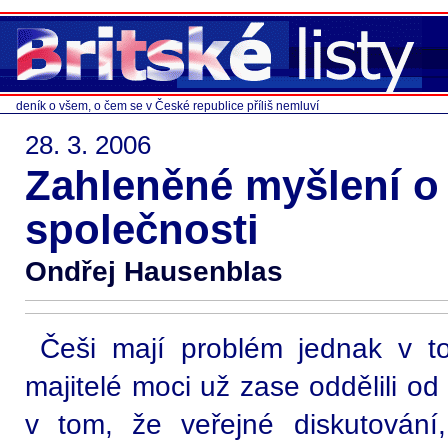
deník o všem, o čem se v České republice příliš nemluví
28. 3. 2006
Zahleněné myšlení o 
společnosti
Ondřej Hausenblas
Češi mají problém jednak v t
majitelé moci už zase oddělili od
v tom, že veřejné diskutován