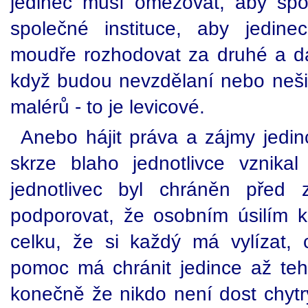
jedinec musí omezovat, aby spole
společné instituce, aby jedine
moudře rozhodovat za druhé a d
když budou nevzdělaní nebo neš
malérů - to je levicové.
Anebo hájit práva a zájmy jedin
skrze blaho jednotlivce vznika
jednotlivec byl chráněn před z
podporovat, že osobním úsilím 
celku, že si každý má vylízat, 
pomoc má chránit jedince až teh
konečně že nikdo není dost chytr