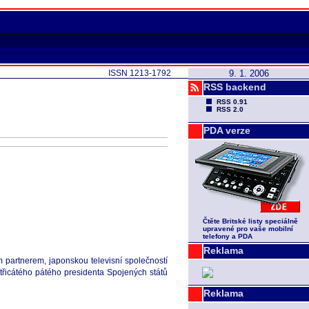
ISSN 1213-1792
9. 1. 2006
RSS backend
RSS 0.91
RSS 2.0
PDA verze
Čtěte Britské listy speciálně
upravené pro vaše mobilní
telefony a PDA
Reklama
ím partnerem, japonskou televisní společností
třicátého pátého presidenta Spojených států
Reklama