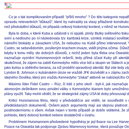
Co je v tak komplikovaném případě "příliš mnoho" ? Do této kategorie nepatří
opravdu relevantních "důkazů", které by nahradily za vlasy přitažené konstruk
než předvádění důkazů, mi připadá celkový historický kontext, v němž se Huis
Byla to doba, v které Kuba a události s ní spjaté, plnily titulky světové
sviní a nedlouho po ní následovala tzv. karibská krize, vzniklá instalací sovět
námořní blokády a závazkem USA, že nebudou na Kubě přímo intervenovat. V té
Castro, se sebevědomím, posíleným krachem invaze, vidět jinýma očima. Důlež
kdyby k tomu měly sto dobrých důvodů, z nichž jeden byla třeba ona Oswaldova 
naznačuje vyznění Huismannových rešerší, tedy přímá účast Kuby při atentá
skutečnost, že zájem na zabití Kennedyho mělo více lidí a skupin ve Státech a
jako kulisu a obětního berana, za níž proběhl opravdový atentát. Byl zde tedy z
Lyndon B. Johnson o kubánském úloze ve vraždě JFK dozvěděl a v zájmu zachová
stejného člověka, který pro vraždu Kennedyho "získal" aktivně se nabízejícího Os
Máximo líder Fidel Castro -- Rúz, či lidé z jeho okolí - byli-li, jak naznač
atomovým deštníkem svou privátní válku s Kennedyho klanem bylo umožněno vés
plány využít. Taky mohli vědět, že se strategické zájmy USA té doby přesouvají d
Kritici Huismanova filmu, který v předváděčce asi viděli, se soustředi
předkládaných dokumentů. Ovšem jejich argumenty mají asi stejnou platnost 
postmodernismu o všem. Avšak nejen v tomto případě je dobře viditelné, že zř
pohledu, který dobový kontext nebere dostatečně v úvahu.
Problémem Huismannem předvedené hypothésy je její fixace na Lee Harvey Os
Fixace na Oswalda tak podporuje Zprávu Warrenovy komise, která považuje Oswa