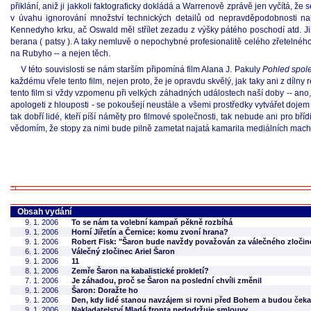
přiklání, aniž ji jakkoli faktograficky dokládá a Warrenově zprávě jen vyčítá, ž
v úvahu ignorování množství technických detailů od nepravděpodobnosti nabí
Kennedyho krku, ač Oswald měl střílet zezadu z výšky pátého poschodí atd. Ji
berana ( patsy ). A taky nemluvě o nepochybné profesionalitě celého zřetelnéh
na Rubyho -- a nejen těch.
V této souvislosti se nám starším připomíná film Alana J. Pakuly
Pohled spole
každému vřele tento film, nejen proto, že je opravdu skvělý, jak taky ani z díln
tento film si vždy vzpomenu při velkých záhadných událostech naší doby -- ano, i p
apologeti z hlouposti - se pokoušejí neustále a všemi prostředky vytvářet dojem
tak dobří lidé, kteří píší náměty pro filmové společnosti, tak nebude ani pro bříd
vědomím, že stopy za nimi bude pilně zametat najatá kamarila mediálních mach
Obsah vydání
9. 1. 2006
To se nám ta volební kampaň pěkně rozbíhá
9. 1. 2006
Horní Jiřetín a Černice: komu zvoní hrana?
9. 1. 2006
Robert Fisk: "Šaron bude navždy považován za válečného zločin
6. 1. 2006
Válečný zločinec Ariel Šaron
9. 1. 2006
11
8. 1. 2006
Zemře Šaron na kabalistické prokletí?
7. 1. 2006
Je záhadou, proč se Šaron na poslední chvíli změnil
9. 1. 2006
Šaron: Doražte ho
9. 1. 2006
Den, kdy lidé stanou navzájem si rovni před Bohem a budou ček
9. 1. 2006
Nakladatelství Mladá fronta nedodržuje smlouvy