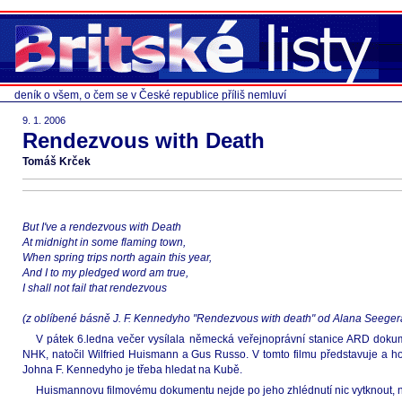
deník o všem, o čem se v České republice příliš nemluví
9. 1. 2006
Rendezvous with Death
Tomáš Krček
But I've a rendezvous with Death
At midnight in some flaming town,
When spring trips north again this year,
And I to my pledged word am true,
I shall not fail that rendezvous
(z oblíbené básně J. F. Kennedyho "Rendezvous with death" od Alana Seeger
V pátek 6.ledna večer vysílala německá veřejnoprávní stanice ARD dokum
NHK, natočil Wilfried Huismann a Gus Russo. V tomto filmu představuje a ho
Johna F. Kennedyho je třeba hledat na Kubě.
Huismannovu filmovému dokumentu nejde po jeho zhlédnutí nic vytknout, neo