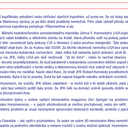
 kupříkladu vytváření nebo ohřívání starších hypothés, už proto ne, že od doby aten
ce Warenovy zprávy, je po této době prakticky nemožné. Film však vytváří přesto v
mannova hypothesa pohybuje. Připomeňme si jej.
ho tisku. Během nedokončeného presidentského mandátu Johna F. Kennedyho USA logi
ských raket krátkého a středního doletu na Kubě, která přivedla svět na pokraj jad
to souvislosti byly pokusy CIA o likvidaci Castra pouhou marginálií. Tyto poku
itější však bylo, že za Kubou stál SSSR. Za těchto okolností nemohly USA bez op
mexicko-kubánská connection. Jaká měla být varianta jejich jednání, proti té, k
tu na JFK, měly USA jen dvě možnosti : "jít do toho" - nebo to nechat strano
 je docela pravděpodobné, že buď paralelně s kubánskou connection běželo aspoň je
ájem vést vyšetřování v tomto směru a Warrenovou komisí více zakrýt než objasnit. 
ní míru nic nedělal. Navíc staví thesi, že bratr JFK Robert Kennedy prostřednict
walda. Byla-li by to pravda, život by tak napsal tragedii vskutku antických rozměrů.
uje Huismann, do vraždy JFK vůbec zapleteni - si mohli být v té době vědomi, jaká 
t bez velkých potíží taky proto, že JFK měl na domácí scéně spoustu dobře orga
o jihovýchodní Asie.
li v minulém týdnu v online vydání německého magazinu
Der Spiegel
na problém 
jako Huismannovy -- o jejich věrohodnosti je možno pochybovat, nebo jim věřit.
etelný problém je snad neúmyslné ignorování dobových kontextů, protože z jejich
walda -- ale opět s poznámkou, že autor ve svém 90 minutovém filmu nemohl při 
lda za jediného atentátníka a nebere rovněž v úvahu možné spiknutí. Huismann se