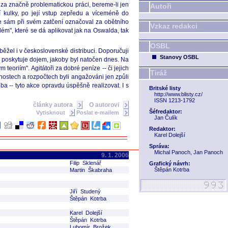
jí za značně problematickou práci, bereme-li jen
Autoři
í kulky, po její vstup zepředu a víceméně do
se sám při svém zatčení označoval za obětního
Vzkaz redakci
ém", které se dá aplikovat jak na Oswalda, tak
OSBL
ěžel i v československé distribuci. Doporučuji
Stanovy OSBL
í a poskytuje dojem, jakoby byl natočen dnes. Na
 teoriím". Agitátoři za dobré peníze -- či jejich
Tiráž
žnostech a rozpočtech byli angažováni jen způli
řeba -- tyto akce opravdu úspěšně realizovat. I s
Britské listy
http://www.blisty.cz/
ISSN 1213-1792
články autora
O autorovi
Šéfredaktor:
Vytisknout
Poslat e-mailem
Jan Čulík
Redaktor:
Karel Dolejší
Správa:
Michal Panoch, Jan Panoch
9. 1. 2006
Filip Sklenář
Grafický návrh:
Štěpán Kotrba
Martin Škabraha
Jiří Studený
Štěpán Kotrba
Karel Dolejší
Štěpán Kotrba
Lubomír Brožek