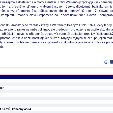
e se nezajímala dostatečně o motiv atentátu. Kritici Warrenovy zprávy ji však označu
jení a přesného střílení v krátkém časovém úseku, divotvorné balistiky smrtíc
nými slovy, předpokládá se i účast jiných střelců, nemluvě již o tom, že Oswald 
o komplotu -- maně si člověk vzpomene na Kobovo úsloví "není člověk -- není probl
čnosti Parallax (The Parallax View)
s Warrenem Beattym z roku 1974, který tehdy b
y režiséra jeho ranku nemůže být jinak, ale především proto, že je neustále aktuáln
ři 0911 -- abych si připomněl, odkud vítr vane při agitacích proti tzv. "spikleneckým
 prostoduchosti a bezzubosti tajných služeb. Kdyby u tajných služeb, při jejich mo
ily v terénu problémem inscenovat jakákoliv spiknutí -- a je-li navíc i politická pot
rů.
ce"
at na svůj konečný osud