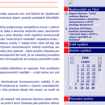
tátu uplynulo více než čtyřicet let. Opatřování
ěrohodný dojem, protože podstatně důležitější,
sticky podporovaly neúspěšnou invazi v Zátoce
erné války a skončila stažením raket, ukončením
sy o jeho likvidaci mohl úspěšný revolucionář
ravdu "nedozírných následků" napadnou Kubu, i
terou zvolily ? I kdyby tomu mělo být tak, jak
Celé vydání
u. Význam Huismanových rešerší nesnižuje ani
Archiv vydání
dno jiné spiknutí -- které použilo Oswalda jen
Huismannův film tvrdí, že se následný president
vím CIA angažoval pro pokusy zavraždit Castra
zvláštní příležitost se nabízela. Pod sovětským
nizovaných nepřátel -- a tuto kulisu pro své
věrohodnosti Huismannových svědků, či jím
 Pochybovat je možno v časech rozkvétajícího
 úhlu pohledu dávají věci smysl, na rozdíl od
Původní archiv
nejlepší vůli sledovat všechny ostatní linie.
 proto k teorii Oswalda jako jediného střelce