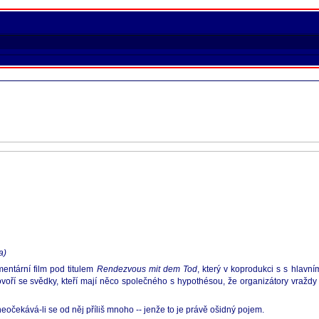
a)
entární film pod titulem
Rendezvous mit dem Tod
, který v koprodukci s s hlavn
voří se svědky, kteří mají něco společného s hypothésou, že organizátory vraždy 
čekává-li se od něj příliš mnoho -- jenže to je právě ošidný pojem.