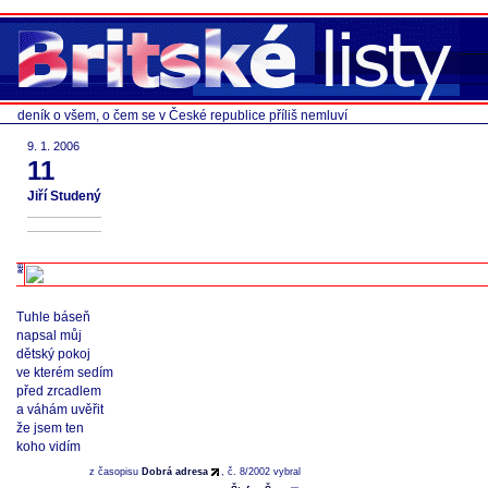
deník o všem, o čem se v České republice příliš nemluví
9. 1. 2006
11
Jiří Studený
Tuhle báseň
napsal můj
dětský pokoj
ve kterém sedím
před zrcadlem
a váhám uvěřit
že jsem ten
koho vidím
z časopisu
Dobrá adresa
, č. 8/2002 vybral