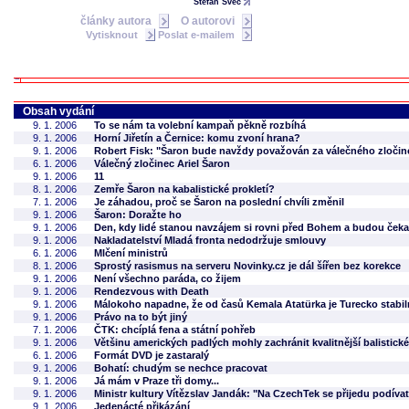
Štefan Švec
články autora
O autorovi
Vytisknout
Poslat e-mailem
Obsah vydání
9. 1. 2006
To se nám ta volební kampaň pěkně rozbíhá
9. 1. 2006
Horní Jiřetín a Černice: komu zvoní hrana?
9. 1. 2006
Robert Fisk: "Šaron bude navždy považován za válečného zločin
6. 1. 2006
Válečný zločinec Ariel Šaron
9. 1. 2006
11
8. 1. 2006
Zemře Šaron na kabalistické prokletí?
7. 1. 2006
Je záhadou, proč se Šaron na poslední chvíli změnil
9. 1. 2006
Šaron: Doražte ho
9. 1. 2006
Den, kdy lidé stanou navzájem si rovni před Bohem a budou ček
9. 1. 2006
Nakladatelství Mladá fronta nedodržuje smlouvy
6. 1. 2006
Mlčení ministrů
8. 1. 2006
Sprostý rasismus na serveru Novinky.cz je dál šířen bez korekce
9. 1. 2006
Není všechno paráda, co žijem
9. 1. 2006
Rendezvous with Death
9. 1. 2006
Málokoho napadne, že od časů Kemala Atatürka je Turecko stabil
9. 1. 2006
Právo na to být jiný
7. 1. 2006
ČTK: chcíplá fena a státní pohřeb
9. 1. 2006
Většinu amerických padlých mohly zachránit kvalitnější balistické
6. 1. 2006
Formát DVD je zastaralý
9. 1. 2006
Bohatí: chudým se nechce pracovat
9. 1. 2006
Já mám v Praze tři domy...
9. 1. 2006
Ministr kultury Vítězslav Jandák: "Na CzechTek se přijedu podívat
9. 1. 2006
Jedenácté přikázání