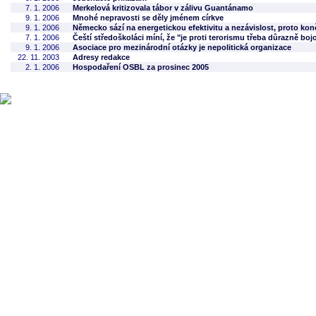
7. 1. 2006
Merkelová kritizovala tábor v zálivu Guantánamo
9. 1. 2006
Mnohé nepravosti se děly jménem církve
9. 1. 2006
Německo sází na energetickou efektivitu a nezávislost, proto kon
7. 1. 2006
Čeští středoškoláci míní, že "je proti terorismu třeba důrazně boj
9. 1. 2006
Asociace pro mezinárodní otázky je nepolitická organizace
22. 11. 2003
Adresy redakce
2. 1. 2006
Hospodaření OSBL za prosinec 2005