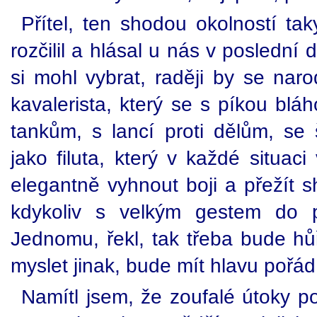
Přítel, ten shodou okolností tak
rozčilil a hlásal u nás v poslední
si mohl vybrat, raději by se naro
kavalerista, který se s píkou blá
tankům, s lancí proti dělům, se 
jako filuta, který v každé situaci
elegantně vyhnout boji a přežít s
kdykoliv s velkým gestem do 
Jednomu, řekl, tak třeba bude hů
myslet jinak, bude mít hlavu pořád
Namítl jsem, že zoufalé útoky p