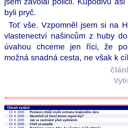
jsem zavolal policii. Kupodivu asi
byli pryč.
Toť vše. Vzpomněl jsem si na Hav
vlastenectví našincům z huby do r
úvahou chceme jen říci, že po
možná snadná cesta, ne však k cíl
člán
Vyt
Obsah vydání
13. 9. 2005
Poslanci chtějí zrušit ochranu krajinného rázu
13. 9. 2005
Skutečně už hrozí konec ropné éry?
13. 9. 2005
Jak se zachránit před vydíráním
13. 9. 2005
Chtít se popálit