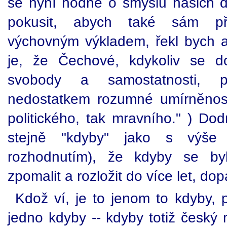
se nyní hodně o smyslu našich d
pokusit, abych také sám př
výchovným výkladem, řekl bych as
je, že Čechové, kdykoliv se d
svobody a samostatnosti, po
nedostatkem rozumné umírněnost
politického, tak mravního." ) Dod
stejně "kdyby" jako s výše
rozhodnutím), že kdyby se byl
zpomalit a rozložit do více let, dop
Kdož ví, je to jenom to kdyby, pr
jedno kdyby -- kdyby totiž český 