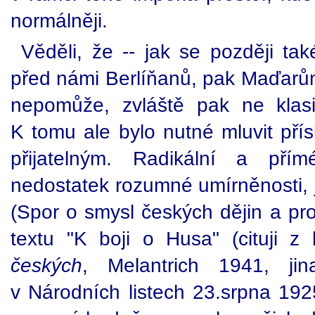
normálněji.
Věděli, že -- jak se později tak
před námi Berlíňanů, pak Maďarů
nepomůže, zvláště pak ne klas
K tomu ale bylo nutné mluvit pří
přijatelným. Radikální a pří
nedostatek rozumné umírněnosti, 
(Spor o smysl českých dějin a pr
textu "K boji o Husa" (cituji z
českých
, Melantrich 1941, ji
v Národních listech 23.srpna 192