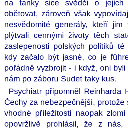
na tanky sice svědčí o jejich
obětovat, zároveň však vypovídaj
nesvědomité generály, kteří jim t
plýtvali cennými životy těch st
zaslepenosti polských politiků té
kdy začalo být jasné, co je führ
pořádně vyzbrojit - i když, oni byli 
nám po záboru Sudet taky kus.
Psychiatr připomněl Reinharda H
Čechy za nebezpečnější, protože 
vhodné příležitosti naopak zlomí
opovržlivě prohlásil, že z nás