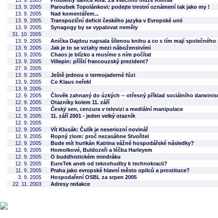
13. 9. 2005
Problémy samce Alfa: Za všechno může Klimša
13. 9. 2005
Paroubek Topolánkovi: podejte trestní oznámení tak jako my !
13. 9. 2005
Nad komentářem...
13. 9. 2005
Transpoziční deficit českého jazyka v Evropské unii
13. 9. 2005
Synagogy by se vypalovat neměly
31. 10. 2005
13. 9. 2005
Anička Dajdou napsala šílenou knihu a co s tím mají společného př
13. 9. 2005
Jak je to se vztahy mezi náboženstvími
13. 9. 2005
Chaos je blízko a musíme s ním počítat
13. 9. 2005
Villepin: příští francouzský prezident?
27. 9. 2005
13. 9. 2005
Ještě jednou o termojaderné fúzi
13. 9. 2005
Co Klaus neřekl
13. 9. 2005
12. 9. 2005
Člověk zahnaný do úzkých -- otřesný příklad sociálního darwini
12. 9. 2005
Otazníky kolem 11. září
12. 9. 2005
Český sen
, cenzura v televizi a mediální manipulace
12. 9. 2005
11. září 2001 - jeden velký otazník
12. 9. 2005
12. 9. 2005
Vít Klusák: Čulík je neseriozní novinář
12. 9. 2005
Ropný zlom: proč nezasáhne Stvořitel
12. 9. 2005
Bude mít hurikán Katrina vážné hospodářské následky?
12. 9. 2005
Homolkové, Buldozeři a léčba Harleyem
12. 9. 2005
O buddhistickém mindráku
12. 9. 2005
EuroTek aneb od teknohudby k technokracii?
11. 9. 2005
Praha jako evropské hlavní město opilců a prostituce?
3. 9. 2005
Hospodaření OSBL za srpen 2005
22. 11. 2003
Adresy redakce