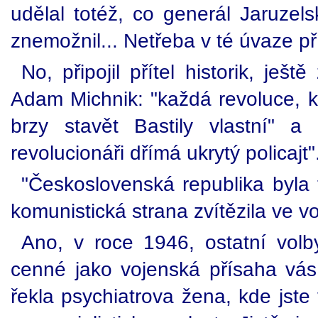
udělal totéž, co generál Jaruzels
znemožnil... Netřeba v té úvaze př
No, připojil přítel historik, ješ
Adam Michnik: "každá revoluce, kt
brzy stavět Bastily vlastní" 
revolucionáři dřímá ukrytý policajt"
"Československá republika byla 
komunistická strana zvítězila ve v
Ano, v roce 1946, ostatní volb
cenné jako vojenská přísaha vá
řekla psychiatrova žena, kde jste 