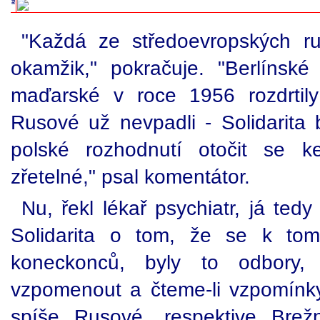
"Každá ze středoevropských r
okamžik," pokračuje. "Berlínsk
maďarské v roce 1956 rozdrtil
Rusové už nevpadli - Solidarita 
polské rozhodnutí otočit se k
zřetelné," psal komentátor.
Nu, řekl lékař psychiatr, já tedy
Solidarita o tom, že se k tom
koneckonců, byly to odbory
vzpomenout a čteme-li vzpomínk
spíše Rusové, respektive Brežn