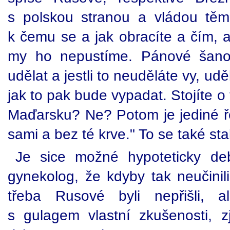
s polskou stranou a vládou těm
k čemu se a jak obracíte a čím, 
my ho nepustíme. Pánové šano
udělat a jestli to neuděláte vy, ud
jak to pak bude vypadat. Stojíte o t
Maďarsku? Ne? Potom je jediné ře
sami a bez té krve." To se také sta
Je sice možné hypoteticky deb
gynekolog, že kdyby tak neučinili
třeba Rusové byli nepřišli, a
s gulagem vlastní zkušenosti, 