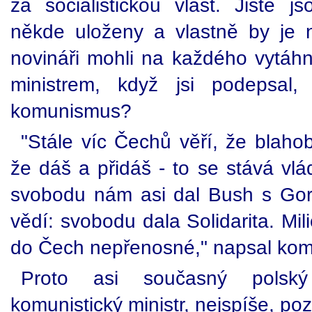
za socialistickou vlast. Jistě 
někde uloženy a vlastně by je na
novináři mohli na každého vytáhno
ministrem, když jsi podepsal
komunismus?
"Stále víc Čechů věří, že blahoby
že dáš a přidáš - to se stává vlá
svobodu nám asi dal Bush s Gor
vědí: svobodu dala Solidarita. Mi
do Čech nepřenosné," napsal kom
Proto asi současný polský
komunistický ministr, nejspíše, p