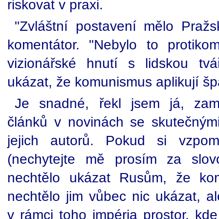
riskovat v praxi.
"Zvláštní postavení mělo Pražs
komentátor. "Nebylo to protikom
vizionářské hnutí s lidskou tvá
ukázat, že komunismus aplikují šp
Je snadné, řekl jsem já, zamě
článků v novinách se skutečným
jejich autorů. Pokud si vzpo
(nechytejte mě prosím za slov
nechtělo ukázat Rusům, že kom
nechtělo jim vůbec nic ukázat, al
v rámci toho impéria prostor, kde