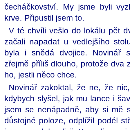
čecháčkovství. My jsme byli vyz
krve. Připustil jsem to.
V té chvíli vešlo do lokálu pět
začali napadat u vedlejšího stolu
byla i snědá dvojice. Novinář 
zřejmě příliš dlouho, protože dva z
ho, jestli něco chce.
Novinář zakoktal, že ne, že nic,
kdybych slyšel, jak mu lance i ša
jsem se nenápadně, aby si mě ski
důstojné poloze, odplížil podél 