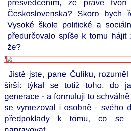
přesvědčením, že právě tvoří
Československa? Skoro bych ř
Vysoké škole politické a sociál
předurčovalo spíše k tomu hájit 
že?
Jistě jste, pane Čulíku, rozumě
širší: týkal se totiž toho, do
generace - a formuluji to schválně
se vymezoval i osobně - svého dr
předpoklady k tomu, co se p
napravovat.