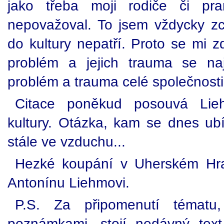
jako třeba moji rodiče či pra
nepovažoval. To jsem vždycky z
do kultury nepatří. Proto se mi z
problém a jejich trauma se na
problém a trauma celé společnosti.
Citace poněkud posouvá Lieh
kultury. Otázka, kam se dnes ubí
stále ve vzduchu...
Hezké koupání v Uherském Hradi
Antonínu Liehmovi.
P.S. Za připomenutí tématu
poznámkami, stojí nedávný text 