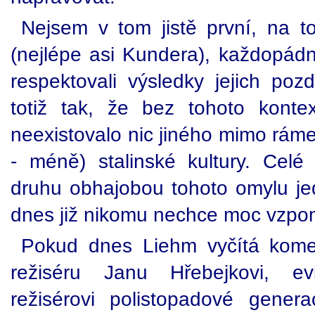
Nejsem v tom jistě první, na to
(nejlépe asi Kundera), každopádně
respektovali výsledky jejich poz
totiž tak, že bez tohoto kont
neexistovalo nic jiného mimo ráme
- méně) stalinské kultury. Cel
druhu obhajobou tohoto omylu je
dnes již nikomu nechce moc vzpo
Pokud dnes Liehm vyčítá komer
režiséru Janu Hřebejkovi, ev
režisérovi polistopadové gene