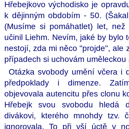
Hřebejkovo východisko je opravd
k dějinným obdobím - 50. (Šakalí 
(Musíme si pomáhatlet) let, než
učinil Liehm. Nevím, jaké by bylo
nestojí, zda mi něco "projde", ale
případech si uchovám uměleckou a
Otázka svobody umění včera i d
předpoklady i dimenze. Zat
objevovala autencitu přes clonu k
Hřebejk svou svobodu hledá d
divákovi, kterého mnohdy tzv. 
ignorovala. To při vší úctě v n