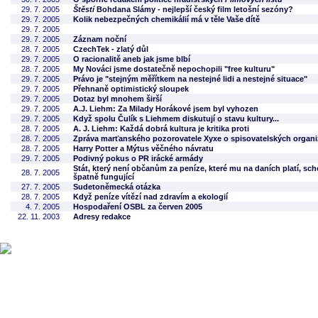
29. 7. 2005
Štěstí
Bohdana Slámy - nejlepší český film letošní sezóny?
29. 7. 2005
Kolik nebezpečných chemikálií má v těle Vaše dítě
29. 7. 2005
29. 7. 2005
Záznam noční
28. 7. 2005
CzechTek - zlatý důl
29. 7. 2005
O racionalitě aneb jak jsme blbí
28. 7. 2005
My Nováci jsme dostatečně nepochopili "free kulturu"
29. 7. 2005
Právo je "stejným měřítkem na nestejné lidi a nestejné situace"
29. 7. 2005
Přehnaně optimistický sloupek
29. 7. 2005
Dotaz byl mnohem širší
29. 7. 2005
A.J. Liehm: Za Milady Horákové jsem byl vyhozen
29. 7. 2005
Když spolu Čulík s Liehmem diskutují o stavu kultury...
28. 7. 2005
A. J. Liehm: Každá dobrá kultura je kritika proti
28. 7. 2005
Zpráva marťanského pozorovatele Xyxe o spisovatelských organi
28. 7. 2005
Harry Potter a Mýtus věčného návratu
29. 7. 2005
Podivný pokus o PR irácké armády
Stát, který není občanům za peníze, které mu na daních platí, sch
28. 7. 2005
špatně fungující
27. 7. 2005
Sudetoněmecká otázka
28. 7. 2005
Když peníze vítězí nad zdravím a ekologií
4. 7. 2005
Hospodaření OSBL za červen 2005
22. 11. 2003
Adresy redakce