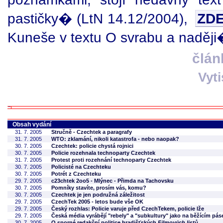
pastičky� (LtN 14.12/2004),
ZD
Kuneše v textu O svrabu a naději
člán
Vyt
Obsah vydání
31. 7. 2005
Stručně - Czechtek a paragrafy
31. 7. 2005
WTO: zklamání, nikoli katastrofa - nebo naopak?
30. 7. 2005
Czechtek: policie chystá rojnici
30. 7. 2005
Policie rozehnala technoparty Czechtek
31. 7. 2005
Protest proti rozehnání technoparty Czechtek
30. 7. 2005
Policisté na Czechteku
30. 7. 2005
Potrét z Czechteku
29. 7. 2005
c23chtek 2oo5 - Mlýnec - Přimda na Tachovsku
30. 7. 2005
Pomníky stavíte, prosím vás, komu?
30. 7. 2005
Czechtek je jen podružná záležitost
29. 7. 2005
CzechTek 2005 - letos bude vše OK
29. 7. 2005
Český rozhlas: Policie varuje před CzechTekem, policie lže
29. 7. 2005
Česká média vyrábějí "rebely" a "subkultury" jako na běžícím pás
30. 7. 2005
O sporné redakční politice hradišťských
Filmových listů