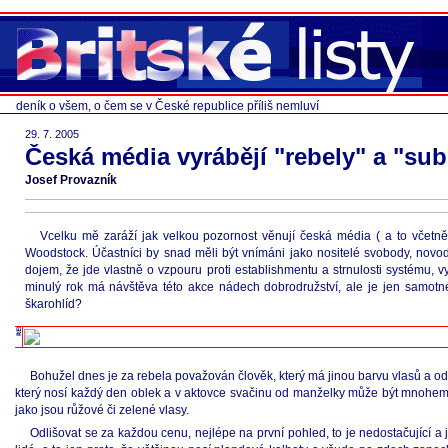
deník o všem, o čem se v České republice příliš nemluví
29. 7. 2005
Česká média vyrábějí "rebely" a "sub
Josef Provazník
Vcelku mě zaráží jak velkou pozornost věnují česká média ( a to včetn
Woodstock. Účastníci by snad měli být vnímáni jako nositelé svobody, novodo
dojem, že jde vlastně o vzpouru proti establishmentu a strnulosti systému, v
minulý rok má návštěva této akce nádech dobrodružství, ale je jen samotné
škarohlíd?
Bohužel dnes je za rebela považován člověk, který má jinou barvu vlasů a odli
který nosí každý den oblek a v aktovce svačinu od manželky může být mnohem za
jako jsou růžové či zelené vlasy.
Odlišovat se za každou cenu, nejlépe na první pohled, to je nedostačující a je