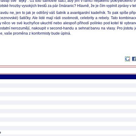
chávají své "tejky". Už toto samotné stačí, aby jim v rámci nějakého pokryteckého
ské hrozby vysokých trestů za pár čmáranic? Hlavně, že je čím vyplnit zprávy v tel
avdu ne, jen to jak je odlišný váš šatník a avantgardní kadeřník. To pak spíše přip
eznovské) šatičky. Ale lidé mají rádi osobnosti, celebrity a rebely. Tato kombina
ždy něco ve své kuchyňce ukuchtí nebo alespoň přihodí polínko pod kotel té vybra
statní nerozumějí, nakoupit v second-handu a sehnat barvu na vlasy. Pro jistotu j
épe, vaše proměna z konformisty bude úplná.
e