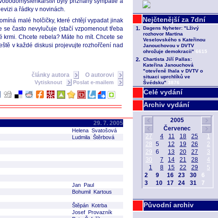
 svobodomyšlenkářství byly přiznány sympatie a
evizi a řádky v novinách.
omíná malé holčičky, které chtějí vypadat jinak
ce se často nevylučuje (stačí vzpomenout třeba
né krmi. Chcete rebela? Máte ho mít. Chcete se
eště v každé diskusi projevujte rozhořčení nad
články autora
O autorovi
Vytisknout
Poslat e-mailem
Celé vydání
Archiv vydání
29. 7. 2005
Helena Svatošová
Ludmila Štěrbová
Jan Paul
Bohumil Kartous
Původní archiv
Štěpán Kotrba
Josef Provazník