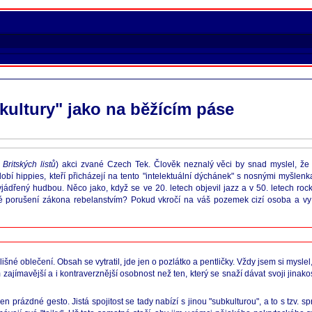
kultury" jako na běžícím páse
ě
Britských listů
) akci zvané Czech Tek. Člověk neznalý věci by snad myslel, že
bí hippies, kteří přicházejí na tento "intelektuální dýchánek" s nosnými myšlenka
yjádřený hudbou. Něco jako, když se ve 20. letech objevil jazz a v 50. letech roc
 porušení zákona rebelanstvím? Pokud vkročí na váš pozemek cizí osoba a vy se
šné oblečení. Obsah se vytratil, jde jen o pozlátko a pentličky. Vždy jsem si mysle
jímavější a i kontraverznější osobnost než ten, který se snaží dávat svoji jinak
n prázdné gesto. Jistá spojitost se tady nabízí s jinou "subkulturou", a to s tzv. sp