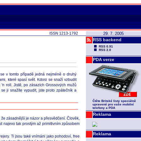
ISSN 1213-1792
29. 7. 2005
RSS backend
RSS 0.91
RSS 2.0
PDA verze
 se v tomto případě jedná nejméně o druhý
mi, které spasí svět. Kdosi se snaží vzbudit
k 'n roll. Jistě, po zásazích Grossových mužů
 ji snažíte vypudit, jste proto zpátečník a
Čtěte Britské listy speciálně
upravené pro vaše mobilní
telefony a PDA
Reklama
l, že zásadnější je názor a přesvědčení. Člověk,
ost najevo tak prostým až primitivním způsobem
Reklama
rejery. Ti jsou také vnímáni jako pohodoví, free