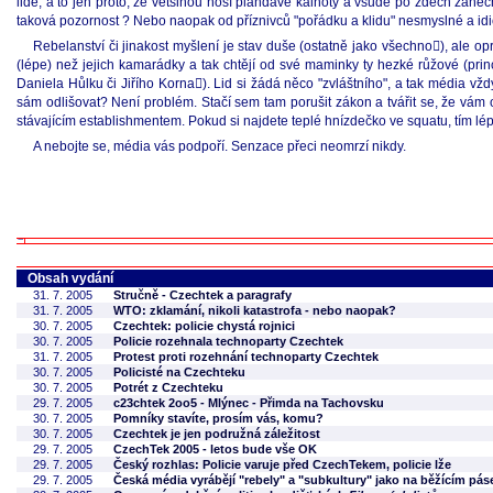
lidé, a to jen proto, že většinou nosí plandavé kalhoty a všude po zdech zane
taková pozornost ? Nebo naopak od příznivců "pořádku a klidu" nesmyslné a idiot
Rebelanství či jinakost myšlení je stav duše (ostatně jako všechno), ale opr
(lépe) než jejich kamarádky a tak chtějí od své maminky ty hezké růžové (princ
Daniela Hůlku či Jiřího Korna). Lid si žádá něco "zvláštního", a tak média v
sám odlišovat? Není problém. Stačí sem tam porušit zákon a tvářit se, že vám o
stávajícím establishmentem. Pokud si najdete teplé hnízdečko ve squatu, tím l
A nebojte se, média vás podpoří. Senzace přeci neomrzí nikdy.
Obsah vydání
31. 7. 2005
Stručně - Czechtek a paragrafy
31. 7. 2005
WTO: zklamání, nikoli katastrofa - nebo naopak?
30. 7. 2005
Czechtek: policie chystá rojnici
30. 7. 2005
Policie rozehnala technoparty Czechtek
31. 7. 2005
Protest proti rozehnání technoparty Czechtek
30. 7. 2005
Policisté na Czechteku
30. 7. 2005
Potrét z Czechteku
29. 7. 2005
c23chtek 2oo5 - Mlýnec - Přimda na Tachovsku
30. 7. 2005
Pomníky stavíte, prosím vás, komu?
30. 7. 2005
Czechtek je jen podružná záležitost
29. 7. 2005
CzechTek 2005 - letos bude vše OK
29. 7. 2005
Český rozhlas: Policie varuje před CzechTekem, policie lže
29. 7. 2005
Česká média vyrábějí "rebely" a "subkultury" jako na běžícím pás