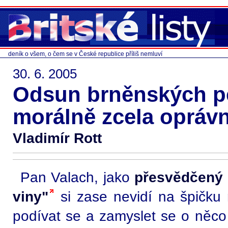
deník o všem, o čem se v České republice příliš nemluví
30. 6. 2005
Odsun brněnských 
morálně zcela opráv
Vladimír Rott
Pan Valach, jako
přesvědčený z
viny"
si zase nevidí na špičku
podívat se a zamyslet se o něco