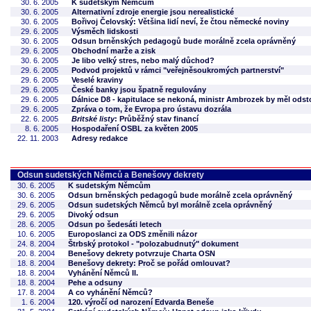
30. 6. 2005
K sudetským Němcům
30. 6. 2005
Alternativní zdroje energie jsou nerealistické
30. 6. 2005
Bořivoj Čelovský: Většina lidí neví, že čtou německé noviny
29. 6. 2005
Výsměch lidskosti
30. 6. 2005
Odsun brněnských pedagogů bude morálně zcela oprávněný
29. 6. 2005
Obchodní marže a zisk
30. 6. 2005
Je libo velký stres, nebo malý důchod?
29. 6. 2005
Podvod projektů v rámci "veřejněsoukromých partnerství"
29. 6. 2005
Veselé kraviny
29. 6. 2005
České banky jsou špatně regulovány
29. 6. 2005
Dálnice D8 - kapitulace se nekoná, ministr Ambrozek by měl odst
29. 6. 2005
Zpráva o tom, že Evropa pro ústavu dozrála
22. 6. 2005
Britské listy
: Průběžný stav financí
8. 6. 2005
Hospodaření OSBL za květen 2005
22. 11. 2003
Adresy redakce
Odsun sudetských Němců a Benešovy dekrety
30. 6. 2005
K sudetským Němcům
30. 6. 2005
Odsun brněnských pedagogů bude morálně zcela oprávněný
29. 6. 2005
Odsun sudetských Němců byl morálně zcela oprávněný
29. 6. 2005
Divoký odsun
28. 6. 2005
Odsun po šedesáti letech
10. 6. 2005
Europoslanci za ODS změnili názor
24. 8. 2004
Štrbský protokol - "polozabudnutý" dokument
20. 8. 2004
Benešovy dekrety potvrzuje Charta OSN
18. 8. 2004
Benešovy dekrety: Proč se pořád omlouvat?
18. 8. 2004
Vyhánění Němců II.
18. 8. 2004
Pehe a odsuny
17. 8. 2004
A co vyhánění Němců?
1. 6. 2004
120. výročí od narození Edvarda Beneše