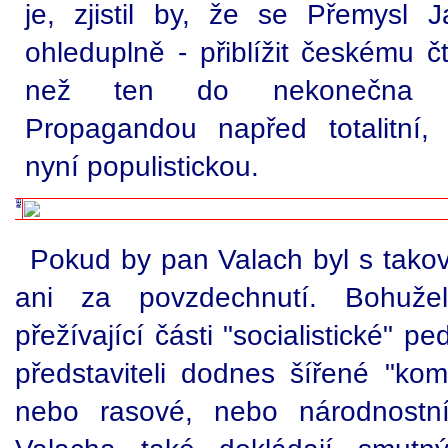
je, zjistil by, že se Přemysl 
ohleduplně - přiblížit českému č
než ten do nekonečna om
Propagandou napřed totalitní, p
nyní populistickou.
Pokud by pan Valach byl s takov
ani za povzdechnutí. Bohuže
přežívající části "socialistické" p
představiteli dodnes šířené "komu
nebo rasové, nebo národnostní