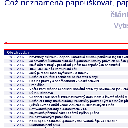
Což neznamená papouškovat, pap
člán
Vyt
Obsah vydání
30. 6. 2005
Navzdory zuřivému odporu katolické církve Španělsko legalizov
30. 6. 2005
Je advokátní komora skutečně garantem kvality právních služeb
30. 6. 2005
Malé děti si hrají v prostředí plném nebezpečných chemikálií
30. 6. 2005
1968: Jak se nás komunisté báli
30. 6. 2005
Jaký je rozdíl mezi myšlenkou a údem?
30. 6. 2005
Británie: Brutální zacházení se žadateli o azyl
30. 6. 2005
Hodina pravdy a spořádanosti v České televizi
30. 6. 2005
Prohlášení
30. 6. 2005
V této zemi vládne absolutní sociální smír. My nevíme, co jsou stá
30. 6. 2005
Dům u hřbitova
30. 6. 2005
Channel Four natočí zdramatizovaný dokument o životě vězňů v
30. 6. 2005
Británie: Firmy, které okrádají zákazníky podvodným a drahým při
30. 6. 2005
(Jižní) Evropa obětí veder v důsledku klimatických změn
30. 6. 2005
Softwarové patenty a demokracie v EU
30. 6. 2005
Majetková přiznání zákonodárců zpřístupněna
30. 6. 2005
NE softwarovým patentům!
30. 6. 2005
Kolik spolupachatelů genocidy ve Rwandě žije ve Francii?
1. 7. 2005
Ekonomie není etika