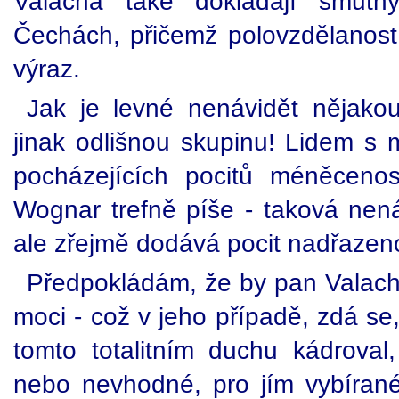
Valacha také dokládají smutný
Čechách, přičemž polovzdělanost p
výraz.
Jak je levné nenávidět nějako
jinak odlišnou skupinu! Lidem s 
pocházejících pocitů méněcenos
Wognar trefně píše - taková nená
ale zřejmě dodává pocit nadřazeno
Předpokládám, že by pan Valach,
moci - což v jeho případě, zdá se,
tomto totalitním duchu kádroval,
nebo nevhodné, pro jím vybírané