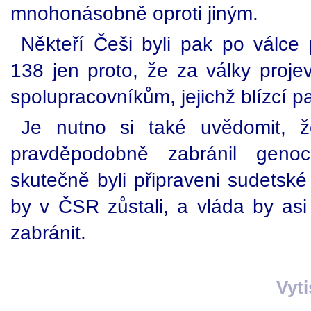
mnohonásobně oproti jiným.
Někteří Češi byli pak po válce 
138 jen proto, že za války proje
spolupracovníkům, jejichž blízcí pa
Je nutno si také uvědomit,
pravděpodobně zabránil geno
skutečně byli připraveni sudetsk
by v ČSR zůstali, a vláda by asi
zabránit.
Vyt