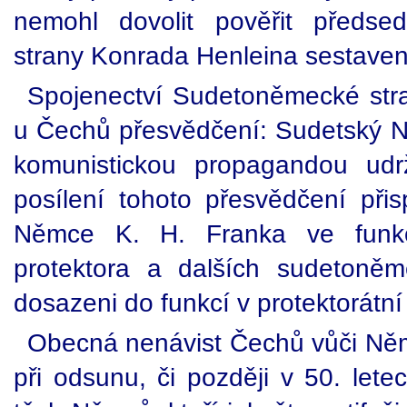
nemohl dovolit pověřit předsed
strany Konrada Henleina sestaven
Spojenectví Sudetoněmecké str
u Čechů přesvědčení: Sudetský Ně
komunistickou propagandou ud
posílení tohoto přesvědčení přis
Němce K. H. Franka ve funkci
protektora a dalších sudetoněme
dosazeni do funkcí v protektorátní
Obecná nenávist Čechů vůči Ně
při odsunu, či později v 50. let