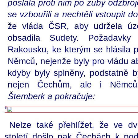
poslala proti nim po zuby odzbro
se vzbouřili a nechtěli vstoupit 
že vláda ČSR, aby udržela úze
obsadila Sudety. Požadavky
Rakousku, ke kterým se hlásila 
Němců, nejenže byly pro vládu abs
kdyby byly splněny, podstatně b
nejen Čechům, ale i Něm
Štemberk a pokračuje:
Nelze také přehlížet, že ve d
století došlo pak Čechách k po