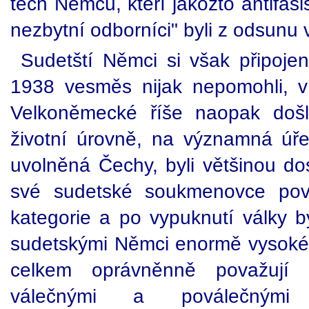
těch Němců, kteří jakožto antifaš
nezbytní odborníci" byli z odsunu 
Sudetští Němci si však připoj
1938 vesměs nijak nepomohli, v
Velkoněmecké říše naopak doš
životní úrovně, na významná úř
uvolněná Čechy, byli většinou do
své sudetské soukmenovce pov
kategorie a po vypuknutí války b
sudetskými Němci enormě vysoké.
celkem oprávněnně považují 
válečnými a poválečnými 