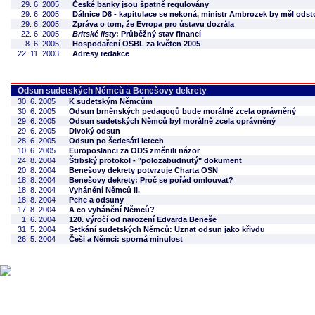
29. 6. 2005
České banky jsou špatně regulovány
29. 6. 2005
Dálnice D8 - kapitulace se nekoná, ministr Ambrozek by měl odst
29. 6. 2005
Zpráva o tom, že Evropa pro ústavu dozrála
22. 6. 2005
Britské listy
: Průběžný stav financí
8. 6. 2005
Hospodaření OSBL za květen 2005
22. 11. 2003
Adresy redakce
Odsun sudetských Němců a Benešovy dekrety
30. 6. 2005
K sudetským Němcům
30. 6. 2005
Odsun brněnských pedagogů bude morálně zcela oprávněný
29. 6. 2005
Odsun sudetských Němců byl morálně zcela oprávněný
29. 6. 2005
Divoký odsun
28. 6. 2005
Odsun po šedesáti letech
10. 6. 2005
Europoslanci za ODS změnili názor
24. 8. 2004
Štrbský protokol - "polozabudnutý" dokument
20. 8. 2004
Benešovy dekrety potvrzuje Charta OSN
18. 8. 2004
Benešovy dekrety: Proč se pořád omlouvat?
18. 8. 2004
Vyhánění Němců II.
18. 8. 2004
Pehe a odsuny
17. 8. 2004
A co vyhánění Němců?
1. 6. 2004
120. výročí od narození Edvarda Beneše
31. 5. 2004
Setkání sudetských Němců: Uznat odsun jako křivdu
26. 5. 2004
Češi a Němci: sporná minulost