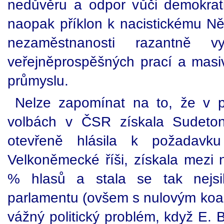
nedůvěru a odpor vůči demokra
naopak příklon k nacistickému Ně
nezaměstnanosti razantně v
veřejněprospěšných prací a mas
průmyslu.
Nelze zapomínat na to, že v p
volbách v ČSR získala Sudeton
otevřeně hlásila k požadavk
Velkoněmecké říši, získala mezi 
% hlasů a stala se tak nejsi
parlamentu (ovšem s nulovým koal
vážný politický problém, když E.