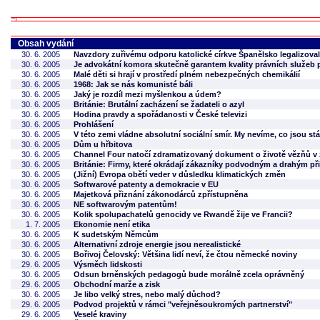
Obsah vydání
30. 6. 2005
Navzdory zuřivému odporu katolické církve Španělsko legalizov
30. 6. 2005
Je advokátní komora skutečně garantem kvality právních služeb
30. 6. 2005
Malé děti si hrají v prostředí plném nebezpečných chemikálií
30. 6. 2005
1968: Jak se nás komunisté báli
30. 6. 2005
Jaký je rozdíl mezi myšlenkou a údem?
30. 6. 2005
Británie: Brutální zacházení se žadateli o azyl
30. 6. 2005
Hodina pravdy a spořádanosti v České televizi
30. 6. 2005
Prohlášení
30. 6. 2005
V této zemi vládne absolutní sociální smír. My nevíme, co jsou stá
30. 6. 2005
Dům u hřbitova
30. 6. 2005
Channel Four natočí zdramatizovaný dokument o životě vězňů v
30. 6. 2005
Británie: Firmy, které okrádají zákazníky podvodným a drahým při
30. 6. 2005
(Jižní) Evropa obětí veder v důsledku klimatických změn
30. 6. 2005
Softwarové patenty a demokracie v EU
30. 6. 2005
Majetková přiznání zákonodárců zpřístupněna
30. 6. 2005
NE softwarovým patentům!
30. 6. 2005
Kolik spolupachatelů genocidy ve Rwandě žije ve Francii?
1. 7. 2005
Ekonomie není etika
30. 6. 2005
K sudetským Němcům
30. 6. 2005
Alternativní zdroje energie jsou nerealistické
30. 6. 2005
Bořivoj Čelovský: Většina lidí neví, že čtou německé noviny
29. 6. 2005
Výsměch lidskosti
30. 6. 2005
Odsun brněnských pedagogů bude morálně zcela oprávněný
29. 6. 2005
Obchodní marže a zisk
30. 6. 2005
Je libo velký stres, nebo malý důchod?
29. 6. 2005
Podvod projektů v rámci "veřejněsoukromých partnerství"
29. 6. 2005
Veselé kraviny