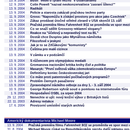
13. 9. 2004
Bush "věděl o týrání vězňů" v Guantánamu
12. 9. 2004
Colin Powell "nazval neokonzervativce 'zasraní šílenci'"
13. 9. 2004
Radikáli
13. 9. 2004
Policie a starosta zakázali pražskou techno party
11. 9. 2004
Gross: "Napomůžu k získání prostoru pro akce jako Czechtek"
13. 9. 2004
Zákaz prodávat útočné střelné zbraně v USA skončil 13. září
13. 9. 2004
Pražská premiéra filmu
Fahrenheit 9/11
se proměnila ve spor mezi
13. 9. 2004
Co se snaží sdělit Grossovy reklamní slogany?
12. 9. 2004
Reakce na "účelový a nepravdivý text na BL"
10. 9. 2004
Dostál chce Duspivu jako Mlynářova náměstka
13. 9. 2004
Filozofové v jeskyni
13. 9. 2004
Jak je to se Zifčákovými "komunisty"
13. 9. 2004
Čeština pro malé cizince
13. 9. 2004
V zámku a v podzámčí
13. 9. 2004
S růžencem pro olympijskou medaili
13. 9. 2004
Gromanova iracionální kritika knihy
Exil a politika
13. 9. 2004
Masaryk: "První světová válka zdemokratizovala Evropu"
13. 9. 2004
Definitívny koniec československej jari
13. 9. 2004
Co máte proti patentování počítačových programů?
13. 9. 2004
Problém čiernych pasažierov
13. 9. 2004
Zpravodajství iráckého odboje za dny 1. - 3. září 2004
10. 9. 2004
George Robertson vyhrál soud o pomluvu na internetovém fóru
1. 9. 2004
Hospodaření OSBL za srpen 2004
29. 12. 2003
Nenechte si ujít: nový knižní výbor z Britských listů
22. 11. 2003
Adresy redakce
17. 6. 2004
Provizorní umístění starých archivů
Americký dokumentarista Michael Moore
13. 9. 2004
Pražská premiéra filmu
Fahrenheit 9/11
se proměnila ve spor mezi 
31. 8. 2004
Michael Moore získal na Republikánském sjezdu další reklamu pro 