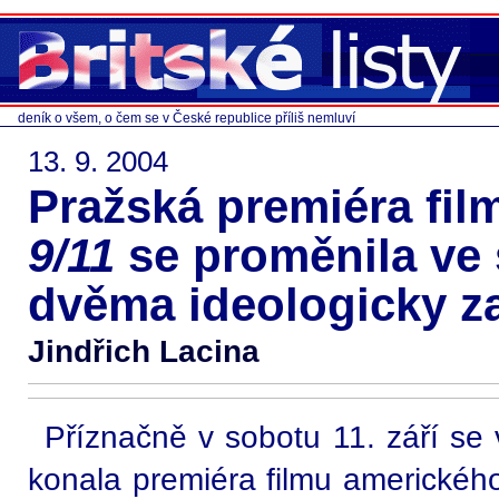
deník o všem, o čem se v České republice příliš nemluví
13. 9. 2004
Pražská premiéra fi
9/11
se proměnila ve 
dvěma ideologicky z
Jindřich Lacina
Příznačně v sobotu 11. září se
konala premiéra filmu americkéh