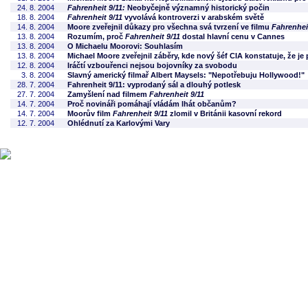
24. 8. 2004
Fahrenheit 9/11:
Neobyčejně významný historický počin
18. 8. 2004
Fahrenheit 9/11
vyvolává kontroverzi v arabském světě
14. 8. 2004
Moore zveřejnil důkazy pro všechna svá tvrzení ve filmu
Fahrenhei
13. 8. 2004
Rozumím, proč
Fahrenheit 9/11
dostal hlavní cenu v Cannes
13. 8. 2004
O Michaelu Moorovi: Souhlasím
13. 8. 2004
Michael Moore zveřejnil záběry, kde nový šéf CIA konstatuje, že je
12. 8. 2004
Iráčtí vzbouřenci nejsou bojovníky za svobodu
3. 8. 2004
Slavný americký filmař Albert Maysels: "Nepotřebuju Hollywood!"
28. 7. 2004
Fahrenheit 9/11: vyprodaný sál a dlouhý potlesk
27. 7. 2004
Zamyšlení nad filmem
Fahrenheit 9/11
14. 7. 2004
Proč novináři pomáhají vládám lhát občanům?
14. 7. 2004
Moorův film
Fahrenheit 9/11
zlomil v Británii kasovní rekord
12. 7. 2004
Ohlédnutí za Karlovými Vary