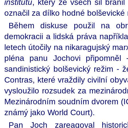
institutu
, který ze všech sil brán
označil za dílko hodné bolševick
Během diskuse použil na obr
demokracii a lidská práva napříkla
letech útočily na nikaragujský mar
pléna panu Jochovi připomněl -
sandinistický bolševický režim - 
Contras, které vraždily civilní obyv
vysloužilo rozsudek za mezinárod
Mezinárodním soudním dvorem (ICJ 
známý jako World Court).
Pan Joch zareagoval historic