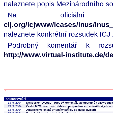
naleznete popis Mezinárodního so
Na oficiáln
cij.org/icjwww/icases/inus/inu
naleznete konkrétní rozsudek ICJ
Podrobný komentář k roz
http://www.virtual-institute.de
Obsah vydání
13. 9. 2004
Neffovské "vývody": Hloupý komentář, ale obstojný hollywoodsk
13. 9. 2004
České MZV provozuje oddělení pro podvracení autoritářských re
13. 9. 2004
Americké vojenské vrtulníky střílely do davu civilistů