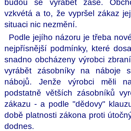
budou se vyrábět zase. Obch
vzkvétá a to, že vypršel zákaz je
situaci nic nezmění.
Podle jejího názoru je třeba nov
nejpřísnější podmínky, které dosa
snadno obcházeny výrobci zbraní
vyrábět zásobníky na náboje s
nábojů. Jenže výrobci měli n
podstatně větších zásobníků vy
zákazu - a podle "dědovy" klauzul
době platnosti zákona proti útočný
dodnes.