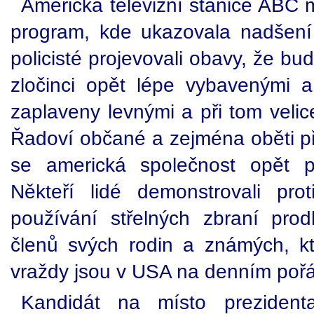
Americká televizní stanice ABC m
program, kde ukazovala nadšení
policisté projevovali obavy, že b
zločinci opět lépe vybavenými 
zaplaveny levnými a při tom veli
Řadoví občané a zejména oběti př
se americká společnost opět p
Někteří lidé demonstrovali pr
používání střelných zbraní pro
členů svých rodin a známých, kte
vraždy jsou v USA na denním poř
Kandidát na místo prezident