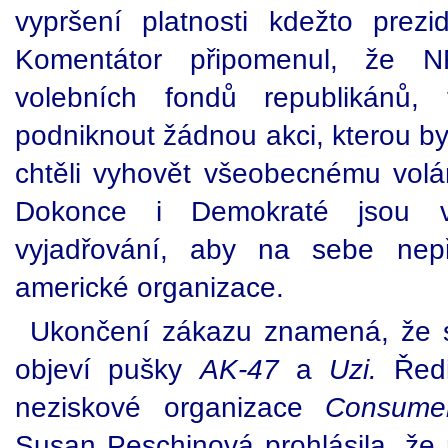
vypršení platnosti kdežto prez
Komentátor připomenul, že 
volebních fondů republikánů,
podniknout žádnou akci, kterou by
chtěli vyhovět všeobecnému volá
Dokonce i Demokraté jsou v
vyjadřování, aby na sebe nepř
americké organizace.
Ukončení zákazu znamená, že 
objeví pušky
AK-47
a
Uzi.
Ředi
neziskové organizace
Consumer
Susan Peschinová prohlásila, že 