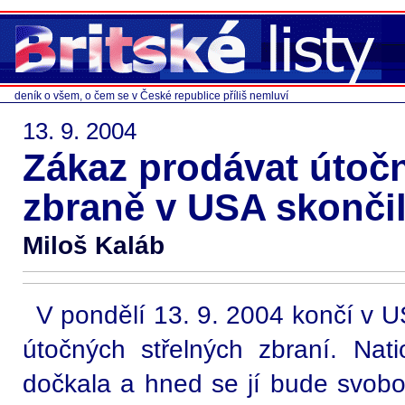
deník o všem, o čem se v České republice příliš nemluví
13. 9. 2004
Zákaz prodávat útočn
zbraně v USA skončil 
Miloš Kaláb
V pondělí 13. 9. 2004 končí v U
útočných střelných zbraní. Nati
dočkala a hned se jí bude svobod