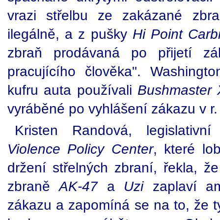
vrazi střelbu ze zakázané zb
ilegálně, a z pušky
Hi Point Carb
zbraň prodávaná po přijetí zá
pracujícího člověka". Washington
kufru auta používali
Bushmaster
vyráběné po vyhlášení zákazu v r.
Kristen Randová, legislativní
Violence Policy Center
, které lo
držení střelných zbraní, řekla, že
zbraně
AK-47
a
Uzi
zaplaví am
zákazu a zapomíná se na to, že t