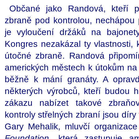
Občané jako Randová, kteří po
zbraně pod kontrolou, nechápou
je vyloučení držáků na bajonet
Kongres nezakázal ty vlastnosti, k
útočné zbraně. Randová připomí
amerických městech k útokům na
běžně k mání granáty. A opravd
některých výrobců, kteří budou h
zákazu nabízet takové zbraňo
kontroly střelných zbraní jsou dí
Gary Mehalik, mluvčí organizac
Foundation
, která zastupuje am