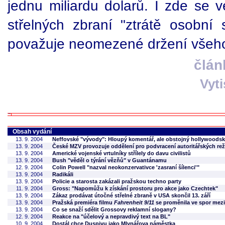
jednu miliardu dolarů. I zde se 
střelných zbraní "ztrátě osobní
považuje neomezené držení všeho, 
člán
Vyt
Obsah vydání
13. 9. 2004
Neffovské "vývody": Hloupý komentář, ale obstojný hollywoodsk
13. 9. 2004
České MZV provozuje oddělení pro podvracení autoritářských re
13. 9. 2004
Americké vojenské vrtulníky střílely do davu civilistů
13. 9. 2004
Bush "věděl o týrání vězňů" v Guantánamu
12. 9. 2004
Colin Powell "nazval neokonzervativce 'zasraní šílenci'"
13. 9. 2004
Radikáli
13. 9. 2004
Policie a starosta zakázali pražskou techno party
11. 9. 2004
Gross: "Napomůžu k získání prostoru pro akce jako Czechtek"
13. 9. 2004
Zákaz prodávat útočné střelné zbraně v USA skončil 13. září
13. 9. 2004
Pražská premiéra filmu
Fahrenheit 9/11
se proměnila ve spor mezi
13. 9. 2004
Co se snaží sdělit Grossovy reklamní slogany?
12. 9. 2004
Reakce na "účelový a nepravdivý text na BL"
10. 9. 2004
Dostál chce Duspivu jako Mlynářova náměstka