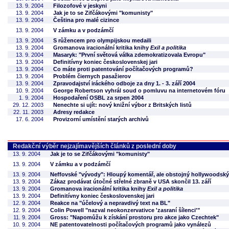
13. 9. 2004
Filozofové v jeskyni
13. 9. 2004
Jak je to se Zifčákovými "komunisty"
13. 9. 2004
Čeština pro malé cizince
13. 9. 2004
V zámku a v podzámčí
13. 9. 2004
S růžencem pro olympijskou medaili
13. 9. 2004
Gromanova iracionální kritika knihy
Exil a politika
13. 9. 2004
Masaryk: "První světová válka zdemokratizovala Evropu"
13. 9. 2004
Definitívny koniec československej jari
13. 9. 2004
Co máte proti patentování počítačových programů?
13. 9. 2004
Problém čiernych pasažierov
13. 9. 2004
Zpravodajství iráckého odboje za dny 1. - 3. září 2004
10. 9. 2004
George Robertson vyhrál soud o pomluvu na internetovém fóru
1. 9. 2004
Hospodaření OSBL za srpen 2004
29. 12. 2003
Nenechte si ujít: nový knižní výbor z Britských listů
22. 11. 2003
Adresy redakce
17. 6. 2004
Provizorní umístění starých archivů
Redakční výběr nejzajímavějších článků z poslední doby
13. 9. 2004
Jak je to se Zifčákovými "komunisty"
13. 9. 2004
V zámku a v podzámčí
13. 9. 2004
Neffovské "vývody": Hloupý komentář, ale obstojný hollywoodský
13. 9. 2004
Zákaz prodávat útočné střelné zbraně v USA skončil 13. září
13. 9. 2004
Gromanova iracionální kritika knihy
Exil a politika
13. 9. 2004
Definitívny koniec československej jari
12. 9. 2004
Reakce na "účelový a nepravdivý text na BL"
12. 9. 2004
Colin Powell "nazval neokonzervativce 'zasraní šílenci'"
11. 9. 2004
Gross: "Napomůžu k získání prostoru pro akce jako Czechtek"
10. 9. 2004
NE patentovatelnosti počítačových programů jako vynálezů