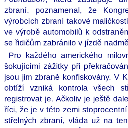
zbraní, poznamenal, že Kongr
výrobcích zbraní takové maličkosti
ve výrobě automobilů k odstraněn
se řidičům zabránilo v jízdě nadmě
Pro každého amerického milovn
šokujícími zážitky při překračová
jsou jim zbraně konfiskovány. V 
obtíží vzniká kontrola všech s
registrovat je. Ačkoliv je ještě d
říci, že je v této zemi stoprocent
střelných zbraní, vláda už na ten