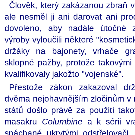
Člověk, který zakázanou zbraň vla
ale nesměl ji ani darovat ani pr
dovoleno, aby nadále útočné z
výroby vyloučili některé "kosmetic
držáky na bajonety, vrhače gr
sklopné pažby, protože takovými 
kvalifikovaly jakožto "vojenské".
Přestože zákon zakazoval drž
dvěma nejohavnějším zločinům v n
států došlo právě za použití tak
masakru
Columbine
a k sérii v
spáchané ukrytými odstřelovači. 