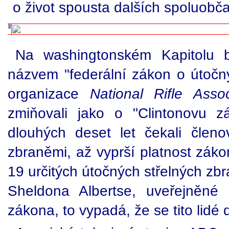
o život spousta dalších spoluobč
Na washingtonském Kapitolu 
názvem "federální zákon o útočný
organizace
National Rifle Assoc
zmiňovali jako o "Clintonovu z
dlouhých deset let čekali čle
zbraněmi, až vyprší platnost záko
19 určitých útočných střelných zbr
Sheldona Albertse, uveřejněné
zákona, to vypadá, že se tito lidé 