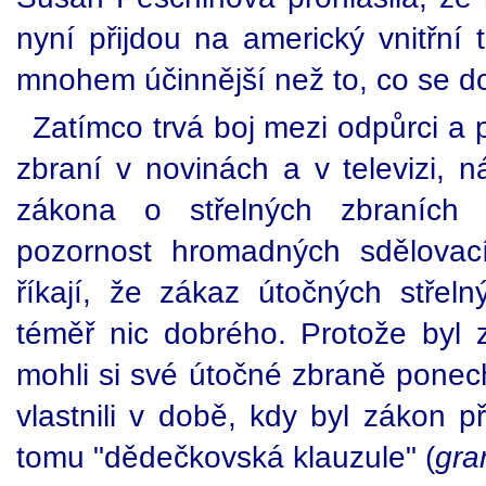
nyní přijdou na americký vnitřní 
mnohem účinnější než to, co se d
Zatímco trvá boj mezi odpůrci a p
zbraní v novinách a v televizi, n
zákona o střelných zbraních 
pozornost hromadných sdělovacích
říkají, že zákaz útočných střeln
téměř nic dobrého. Protože byl 
mohli si své útočné zbraně ponech
vlastnili v době, kdy byl zákon při
tomu "dědečkovská klauzule" (
gra