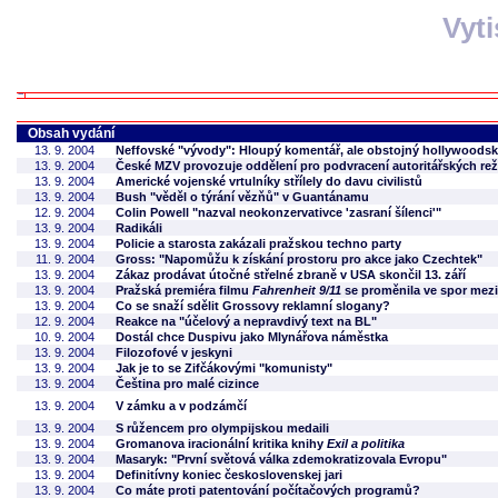
Vyt
Obsah vydání
13. 9. 2004
Neffovské "vývody": Hloupý komentář, ale obstojný hollywoodsk
13. 9. 2004
České MZV provozuje oddělení pro podvracení autoritářských re
13. 9. 2004
Americké vojenské vrtulníky střílely do davu civilistů
13. 9. 2004
Bush "věděl o týrání vězňů" v Guantánamu
12. 9. 2004
Colin Powell "nazval neokonzervativce 'zasraní šílenci'"
13. 9. 2004
Radikáli
13. 9. 2004
Policie a starosta zakázali pražskou techno party
11. 9. 2004
Gross: "Napomůžu k získání prostoru pro akce jako Czechtek"
13. 9. 2004
Zákaz prodávat útočné střelné zbraně v USA skončil 13. září
13. 9. 2004
Pražská premiéra filmu
Fahrenheit 9/11
se proměnila ve spor mezi
13. 9. 2004
Co se snaží sdělit Grossovy reklamní slogany?
12. 9. 2004
Reakce na "účelový a nepravdivý text na BL"
10. 9. 2004
Dostál chce Duspivu jako Mlynářova náměstka
13. 9. 2004
Filozofové v jeskyni
13. 9. 2004
Jak je to se Zifčákovými "komunisty"
13. 9. 2004
Čeština pro malé cizince
13. 9. 2004
V zámku a v podzámčí
13. 9. 2004
S růžencem pro olympijskou medaili
13. 9. 2004
Gromanova iracionální kritika knihy
Exil a politika
13. 9. 2004
Masaryk: "První světová válka zdemokratizovala Evropu"
13. 9. 2004
Definitívny koniec československej jari
13. 9. 2004
Co máte proti patentování počítačových programů?