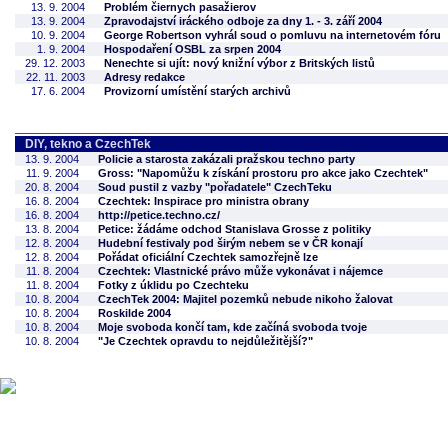
13. 9. 2004
Problém čiernych pasažierov
13. 9. 2004
Zpravodajství iráckého odboje za dny 1. - 3. září 2004
10. 9. 2004
George Robertson vyhrál soud o pomluvu na internetovém fóru
1. 9. 2004
Hospodaření OSBL za srpen 2004
29. 12. 2003
Nenechte si ujít: nový knižní výbor z Britských listů
22. 11. 2003
Adresy redakce
17. 6. 2004
Provizorní umístění starých archivů
DIY, tekno a CzechTek
13. 9. 2004
Policie a starosta zakázali pražskou techno party
11. 9. 2004
Gross: "Napomůžu k získání prostoru pro akce jako Czechtek"
20. 8. 2004
Soud pustil z vazby "pořadatele" CzechTeku
16. 8. 2004
Czechtek: Inspirace pro ministra obrany
16. 8. 2004
http://petice.techno.cz/
13. 8. 2004
Petice: žádáme odchod Stanislava Grosse z politiky
12. 8. 2004
Hudební festivaly pod širým nebem se v ČR konají
12. 8. 2004
Pořádat oficiální Czechtek samozřejně lze
11. 8. 2004
Czechtek: Vlastnické právo může vykonávat i nájemce
11. 8. 2004
Fotky z úklidu po Czechteku
10. 8. 2004
CzechTek 2004: Majitel pozemků nebude nikoho žalovat
10. 8. 2004
Roskilde 2004
10. 8. 2004
Moje svoboda končí tam, kde začíná svoboda tvoje
10. 8. 2004
"Je Czechtek opravdu to nejdůležitější?"