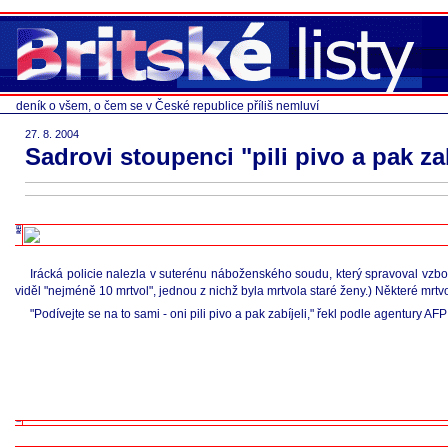
deník o všem, o čem se v České republice příliš nemluví
27. 8. 2004
Sadrovi stoupenci "pili pivo a pak zab
Irácká policie nalezla v suterénu náboženského soudu, který spravoval vzbo
viděl "nejméně 10 mrtvol", jednou z nichž byla mrtvola staré ženy.) Některé mr
"Podívejte se na to sami - oni pili pivo a pak zabíjeli," řekl podle agentury 