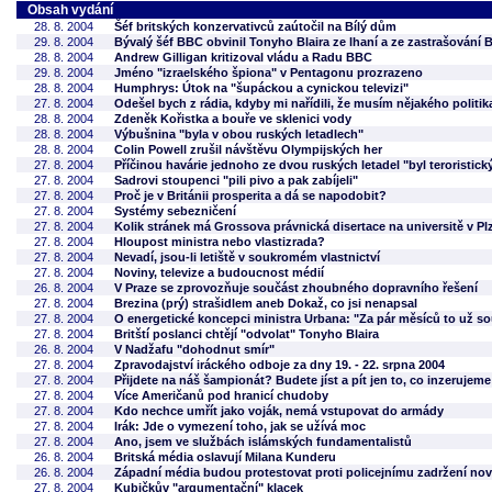
Obsah vydání
28. 8. 2004
Šéf britských konzervativců zaútočil na Bílý dům
29. 8. 2004
Bývalý šéf BBC obvinil Tonyho Blaira ze lhaní a ze zastrašování
28. 8. 2004
Andrew Gilligan kritizoval vládu a Radu BBC
29. 8. 2004
Jméno "izraelského špiona" v Pentagonu prozrazeno
28. 8. 2004
Humphrys: Útok na "šupáckou a cynickou televizi"
27. 8. 2004
Odešel bych z rádia, kdyby mi nařídili, že musím nějakého politi
28. 8. 2004
Zdeněk Kořistka a bouře ve sklenici vody
28. 8. 2004
Výbušnina "byla v obou ruských letadlech"
28. 8. 2004
Colin Powell zrušil návštěvu Olympijských her
27. 8. 2004
Příčinou havárie jednoho ze dvou ruských letadel "byl teroristick
27. 8. 2004
Sadrovi stoupenci "pili pivo a pak zabíjeli"
27. 8. 2004
Proč je v Británii prosperita a dá se napodobit?
27. 8. 2004
Systémy sebezničení
27. 8. 2004
Kolik stránek má Grossova právnická disertace na universitě v Pl
27. 8. 2004
Hloupost ministra nebo vlastizrada?
27. 8. 2004
Nevadí, jsou-li letiště v soukromém vlastnictví
27. 8. 2004
Noviny, televize a budoucnost médií
26. 8. 2004
V Praze se zprovozňuje součást zhoubného dopravního řešení
27. 8. 2004
Brezina (prý) strašidlem aneb Dokaž, co jsi nenapsal
27. 8. 2004
O energetické koncepci ministra Urbana: "Za pár měsíců to už soud
27. 8. 2004
Britští poslanci chtějí "odvolat" Tonyho Blaira
26. 8. 2004
V Nadžafu "dohodnut smír"
27. 8. 2004
Zpravodajství iráckého odboje za dny 19. - 22. srpna 2004
27. 8. 2004
Přijdete na náš šampionát? Budete jíst a pít jen to, co inzerujem
27. 8. 2004
Více Američanů pod hranicí chudoby
27. 8. 2004
Kdo nechce umřít jako voják, nemá vstupovat do armády
27. 8. 2004
Irák: Jde o vymezení toho, jak se užívá moc
27. 8. 2004
Ano, jsem ve službách islámských fundamentalistů
26. 8. 2004
Britská média oslavují Milana Kunderu
26. 8. 2004
Západní média budou protestovat proti policejnímu zadržení nov
27. 8. 2004
Kubičkův "argumentační" klacek