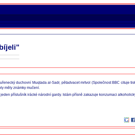
íjeli"
uřenecký duchovní Muqtada al-Sadr, pětadvacet mrtvol (Společnost BBC cituje tisk
tvoly měly známky mučení.
AFP jeden příslušník irácké národní gardy. Islám přísně zakazuje konzumaci alkoholic