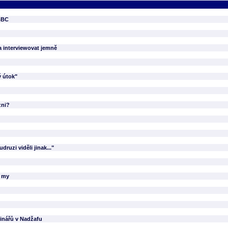
 BBC
ka interviewovat jemně
ý útok"
zni?
ruzi viděli jinak..."
e my
inářů v Nadžafu