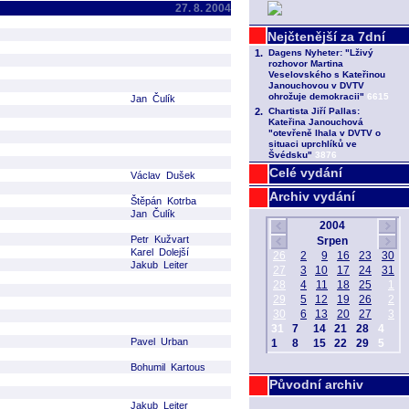
27. 8. 2004
Jan Čulík
Celé vydání
Václav Dušek
Archiv vydání
Štěpán Kotrba
Jan Čulík
Petr Kužvart
Karel Dolejší
Jakub Leiter
Pavel Urban
Bohumil Kartous
Původní archiv
Jakub Leiter