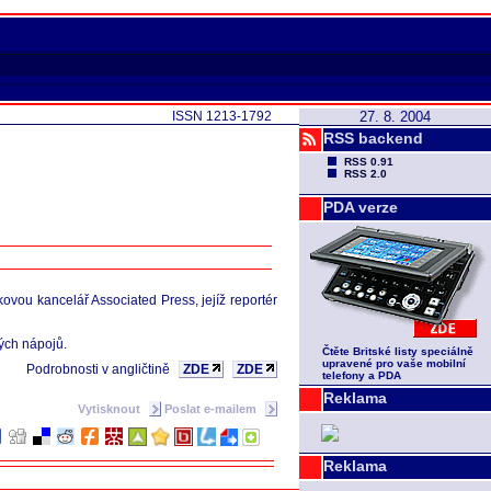
ISSN 1213-1792
27. 8. 2004
RSS backend
RSS 0.91
RSS 2.0
PDA verze
ovou kancelář Associated Press, jejíž reportér
kých nápojů.
Čtěte Britské listy speciálně
upravené pro vaše mobilní
Podrobnosti v angličtině
ZDE
ZDE
telefony a PDA
Reklama
Vytisknout
Poslat e-mailem
Reklama