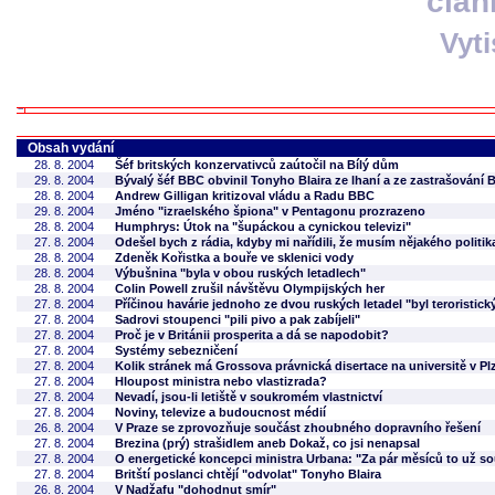
člán
Vyt
Obsah vydání
28. 8. 2004
Šéf britských konzervativců zaútočil na Bílý dům
29. 8. 2004
Bývalý šéf BBC obvinil Tonyho Blaira ze lhaní a ze zastrašování
28. 8. 2004
Andrew Gilligan kritizoval vládu a Radu BBC
29. 8. 2004
Jméno "izraelského špiona" v Pentagonu prozrazeno
28. 8. 2004
Humphrys: Útok na "šupáckou a cynickou televizi"
27. 8. 2004
Odešel bych z rádia, kdyby mi nařídili, že musím nějakého politi
28. 8. 2004
Zdeněk Kořistka a bouře ve sklenici vody
28. 8. 2004
Výbušnina "byla v obou ruských letadlech"
28. 8. 2004
Colin Powell zrušil návštěvu Olympijských her
27. 8. 2004
Příčinou havárie jednoho ze dvou ruských letadel "byl teroristick
27. 8. 2004
Sadrovi stoupenci "pili pivo a pak zabíjeli"
27. 8. 2004
Proč je v Británii prosperita a dá se napodobit?
27. 8. 2004
Systémy sebezničení
27. 8. 2004
Kolik stránek má Grossova právnická disertace na universitě v Pl
27. 8. 2004
Hloupost ministra nebo vlastizrada?
27. 8. 2004
Nevadí, jsou-li letiště v soukromém vlastnictví
27. 8. 2004
Noviny, televize a budoucnost médií
26. 8. 2004
V Praze se zprovozňuje součást zhoubného dopravního řešení
27. 8. 2004
Brezina (prý) strašidlem aneb Dokaž, co jsi nenapsal
27. 8. 2004
O energetické koncepci ministra Urbana: "Za pár měsíců to už soud
27. 8. 2004
Britští poslanci chtějí "odvolat" Tonyho Blaira
26. 8. 2004
V Nadžafu "dohodnut smír"