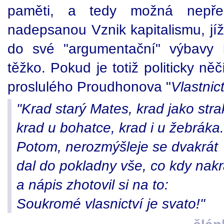
paměti, a tedy možná nepře
nadepsanou Vznik kapitalismu, jí
do své "argumentační" výbavy b
těžko. Pokud je totiž politicky ně
proslulého Proudhonova "
Vlastnic
"Krad starý Mates, krad jako stra
krad u bohatce, krad i u žebráka.
Potom, nerozmýšleje se dvakrát
dal do pokladny vše, co kdy nak
a nápis zhotovil si na to:
Soukromé vlasnictví je svato!"