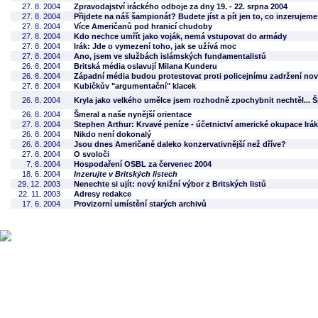
27. 8. 2004
Zpravodajství iráckého odboje za dny 19. - 22. srpna 2004
27. 8. 2004
Přijdete na náš šampionát? Budete jíst a pít jen to, co inzerujem
27. 8. 2004
Více Američanů pod hranicí chudoby
27. 8. 2004
Kdo nechce umřít jako voják, nemá vstupovat do armády
27. 8. 2004
Irák: Jde o vymezení toho, jak se užívá moc
27. 8. 2004
Ano, jsem ve službách islámských fundamentalistů
26. 8. 2004
Britská média oslavují Milana Kunderu
26. 8. 2004
Západní média budou protestovat proti policejnímu zadržení nov
27. 8. 2004
Kubičkův "argumentační" klacek
26. 8. 2004
Kryla jako velkého umělce jsem rozhodně zpochybnit nechtěl... Š
26. 8. 2004
Šmeral a naše nynější orientace
27. 8. 2004
Stephen Arthur: Krvavé peníze - účetnictví americké okupace Irá
26. 8. 2004
Nikdo není dokonalý
26. 8. 2004
Jsou dnes Američané daleko konzervativnější než dříve?
27. 8. 2004
O svoloči
7. 8. 2004
Hospodaření OSBL za červenec 2004
18. 6. 2004
Inzerujte v Britských listech
29. 12. 2003
Nenechte si ujít: nový knižní výbor z Britských listů
22. 11. 2003
Adresy redakce
17. 6. 2004
Provizorní umístění starých archivů