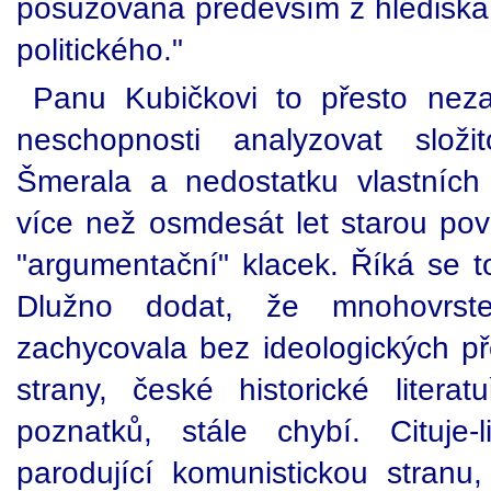
posuzována především z hlediska 
politického."
Panu Kubičkovi to přesto neza
neschopnosti analyzovat složi
Šmerala a nedostatku vlastních
více než osmdesát let starou poví
"argumentační" klacek. Říká se
Dlužno dodat, že mnohovrst
zachycovala bez ideologických př
strany, české historické liter
poznatků, stále chybí. Cituje
parodující komunistickou stranu