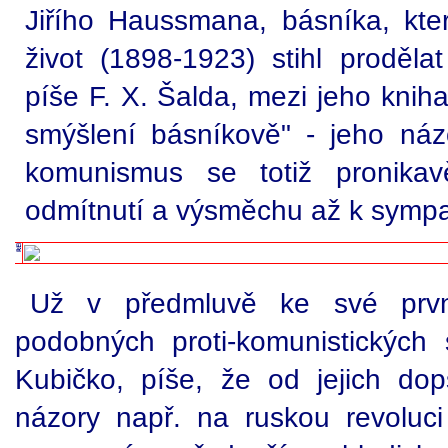
Jiřího Haussmana, básníka, kter
život (1898-1923) stihl proděla
píše F. X. Šalda, mezi jeho kniha
smýšlení básníkově" - jeho náz
komunismus se totiž pronikav
odmítnutí a výsměchu až k sympa
Už v předmluvě ke své první
podobných proti-komunistických sa
Kubičko, píše, že od jejich do
názory např. na ruskou revoluc