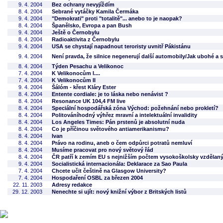
9. 4. 2004
Bez ochrany nevyjíždím
8. 4. 2004
Sebrané vytáčky Kamila Čermáka
9. 4. 2004
"Demokrati" proti "totalitě"... anebo to je naopak?
8. 4. 2004
Španělsko, Evropa a pan Bush
9. 4. 2004
Ještě o Černobylu
8. 4. 2004
Radioaktivita z Černobylu
9. 4. 2004
USA se chystají napadnout teroristy uvnitř Pákistánu
9. 4. 2004
Není pravda, že silnice negenerují další automobily/Jak ubohé a
8. 4. 2004
Týden Pesachu a Velikonoc
7. 4. 2004
K Velikonocům I....
7. 4. 2004
K Velikonocům II
9. 4. 2004
Šálóm - křest Kláry Ester
8. 4. 2004
Entente cordiale: je to láska nebo nenávist ?
8. 4. 2004
Resonance UK 104,4 FM live
8. 4. 2004
Speciální hospodářská zóna Východ: požehnání nebo prokletí?
8. 4. 2004
Politováníhodný výhřez mravní a intelektuální invalidity
8. 4. 2004
Los Angeles Times: Pán prstenů je absolutní nuda
8. 4. 2004
Co je příčinou světového antiamerikanismu?
8. 4. 2004
Ivan
8. 4. 2004
Právo na rodinu, aneb o čem odpůrci potratů nemluví
8. 4. 2004
Musíme pracovat pro nový světový řád
8. 4. 2004
ČR patří k zemím EU s nejnižším počtem vysokoškolsky vzdělan
9. 4. 2004
Socialistická internacionála: Deklarace za Sao Paula
7. 4. 2004
Chcete učit češtině na Glasgow University?
7. 4. 2004
Hospodaření OSBL za březen 2004
22. 11. 2003
Adresy redakce
29. 12. 2003
Nenechte si ujít: nový knižní výbor z Britských listů