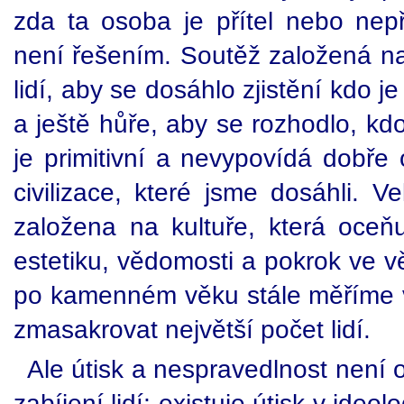
zda ta osoba je přítel nebo nepř
není řešením. Soutěž založená na
lidí, aby se dosáhlo zjistění kdo 
a ještě hůře, aby se rozhodlo, kd
je primitivní a nevypovídá dobře
civilizace, které jsme dosáhli. V
založena na kultuře, která oceňu
estetiku, vědomosti a pokrok ve vě
po kamenném věku stále měříme v
zmasakrovat největší počet lidí.
Ale útisk a nespravedlnost není
zabíjení lidí; existuje útisk v ide