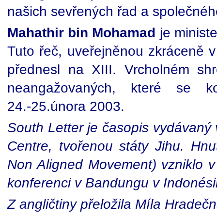
našich sevřených řad a společného
Mahathir bin Mohamad
je minist
Tuto řeč, uveřejněnou zkráceně v 
přednesl na XIII. Vrcholném sh
neangažovaných, které se 
24.-25.února 2003.
South Letter je časopis vydávaný
Centre, tvořenou státy Jihu. H
Non Aligned Movement) vzniklo v 
konferenci v Bandungu v Indonésii 
Z angličtiny přeložila Míla Hradeč