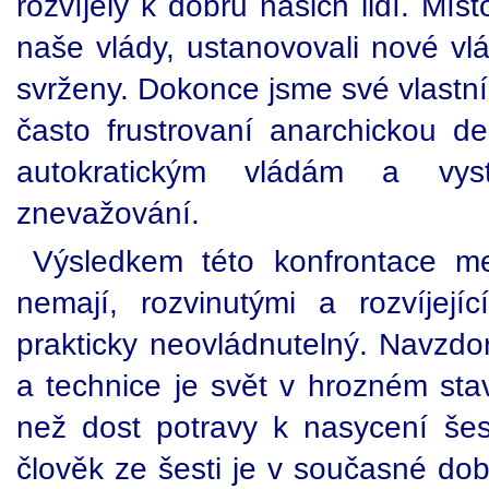
rozvíjely k dobru našich lidí. Mís
naše vlády, ustanovovali nové vl
svrženy. Dokonce jsme své vlastní l
často frustrovaní anarchickou d
autokratickým vládám a vy
znevažování.
Výsledkem této konfrontace m
nemají, rozvinutými a rozvíjejíc
prakticky neovládnutelný. Navzd
a technice je svět v hrozném stav
než dost potravy k nasycení šesti
člověk ze šesti je v současné dob