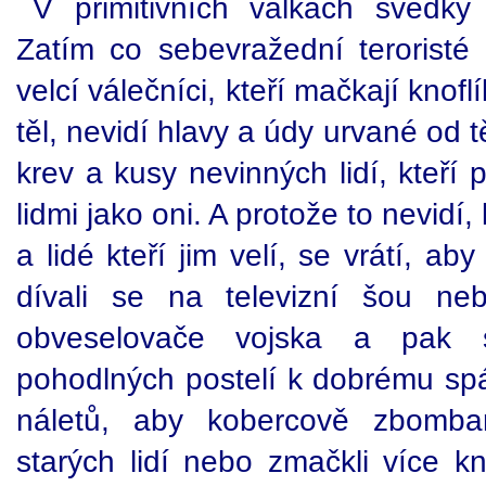
V primitivních válkách svědky k
Zatím co sebevražední teroristé 
velcí válečníci, kteří mačkají knofl
těl, nevidí hlavy a údy urvané od t
krev a kusy nevinných lidí, kteří 
lidmi jako oni. A protože to nevidí,
a lidé kteří jim velí, se vrátí, aby
dívali se na televizní šou ne
obveselovače vojska a pak
pohodlných postelí k dobrému spán
náletů, aby kobercově zbombar
starých lidí nebo zmačkli více kno