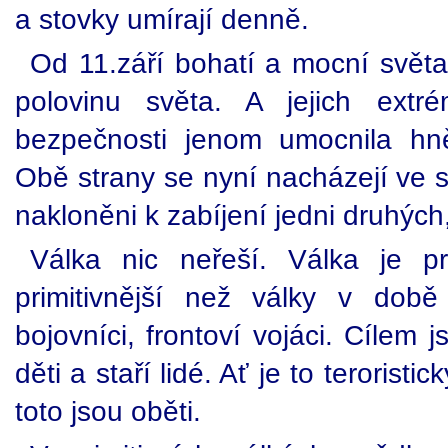
a stovky umírají denně.
Od 11.září bohatí a mocní světa
polovinu světa. A jejich extré
bezpečnosti jenom umocnila hn
Obě strany se nyní nacházejí ve 
nakloněni k zabíjení jedni druhých,
Válka nic neřeší. Válka je pr
primitivnější než války v dob
bojovníci, frontoví vojáci. Cílem j
děti a staří lidé. Ať je to terorist
toto jsou oběti.