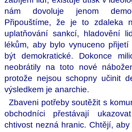
nám dovoluje jenom demokr
Připouštíme, že je to zdaleka n
uplatňování sankcí, hladovění li
lékům, aby bylo vynuceno přijetí
být demokratické. Dokonce mili
neobrátily na toto nové nábožens
protože nejsou schopny učinit de
výsledkem je anarchie.
Zbaveni potřeby soutěžit s komuni
obchodníci přestávají ukazovat
chtivost nezná hranic. Chtějí, aby