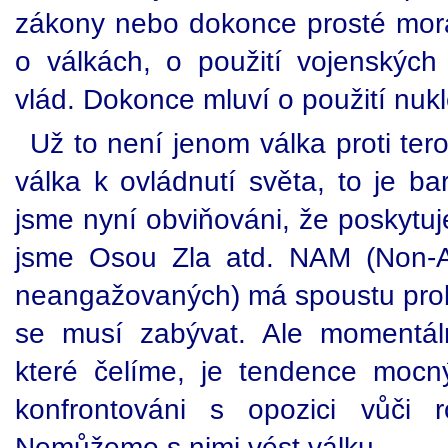
zákony nebo dokonce prosté morál
o válkách, o použití vojenskýc
vlád. Dokonce mluví o použití nukl
Už to není jenom válka proti tero
válka k ovládnutí světa, to je b
jsme nyní obviňováni, že poskytuj
jsme Osou Zla atd. NAM (Non-A
neangažovaných) má spoustu probl
se musí zabývat. Ale momentáln
které čelíme, je tendence mocn
konfrontováni s opozici vůči r
Nemůžeme s nimi vést válku.