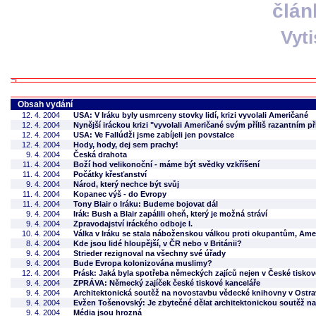
člán
Vyt
Obsah vydání
12. 4. 2004
USA: V Iráku byly usmrceny stovky lidí, krizi vyvolali Američané
12. 4. 2004
Nynější iráckou krizi "vyvolali Američané svým příliš razantním p
12. 4. 2004
USA: Ve Fallúdži jsme zabíjeli jen povstalce
12. 4. 2004
Hody, hody, dej sem prachy!
9. 4. 2004
Česká drahota
11. 4. 2004
Boží hod velikonoční - máme být svědky vzkříšení
11. 4. 2004
Počátky křesťanství
9. 4. 2004
Národ, který nechce být svůj
11. 4. 2004
Kopanec výš - do Evropy
11. 4. 2004
Tony Blair o Iráku: Budeme bojovat dál
9. 4. 2004
Irák: Bush a Blair zapálili oheň, který je možná stráví
9. 4. 2004
Zpravodajství iráckého odboje I.
10. 4. 2004
Válka v Iráku se stala náboženskou válkou proti okupantům, Amer
8. 4. 2004
Kde jsou lidé hloupější, v ČR nebo v Británii?
9. 4. 2004
Strieder rezignoval na všechny své úřady
9. 4. 2004
Bude Evropa kolonizována muslimy?
12. 4. 2004
Prásk: Jaká byla spotřeba německých zajíců nejen v České tiskov
9. 4. 2004
ZPRÁVA: Německý zajíček české tiskové kanceláře
9. 4. 2004
Architektonická soutěž na novostavbu vědecké knihovny v Ostra
9. 4. 2004
Evžen Tošenovský: Je zbytečné dělat architektonickou soutěž n
9. 4. 2004
Média jsou hrozná