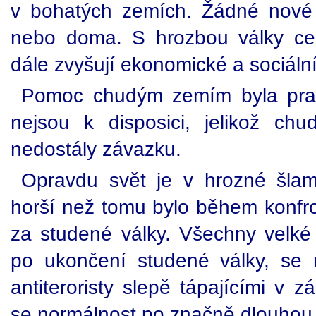
v bohatých zemích. Žádné nové 
nebo doma. S hrozbou války cen
dále zvyšují ekonomické a sociáln
Pomoc chudým zemím byla prak
nejsou k disposici, jelikož c
nedostály závazku.
Opravdu svět je v hrozné šlama
horší než tomu bylo během konf
za studené války. Všechny velké 
po ukončení studené války, se ro
antiteroristy slepě tápajícími v 
se normálnost po značně dlouhou 