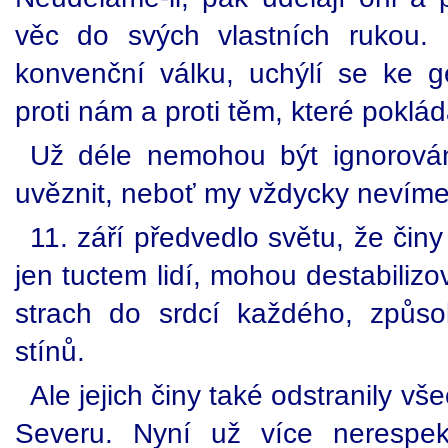
věc do svých vlastních rukou. 
konvenční válku, uchýlí se ke ge
proti nám a proti těm, které poklád
Už déle nemohou být ignorová
uvěznit, neboť my vždycky nevíme 
11. září předvedlo světu, že čin
jen tuctem lidí, mohou destabilizo
strach do srdcí každého, způsob
stínů.
Ale jejich činy také odstranily 
Severu. Nyní už více nerespekt