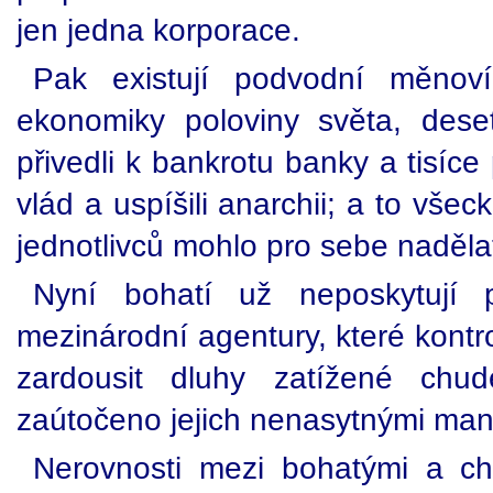
jen jedna korporace.
Pak existují podvodní měnoví 
ekonomiky poloviny světa, deseti
přivedli k bankrotu banky a tisíc
vlád a uspíšili anarchii; a to všec
jednotlivců mohlo pro sebe nadělat
Nyní bohatí už neposkytují 
mezinárodní agentury, které kontro
zardousit dluhy zatížené chu
zaútočeno jejich nenasytnými mani
Nerovnosti mezi bohatými a ch