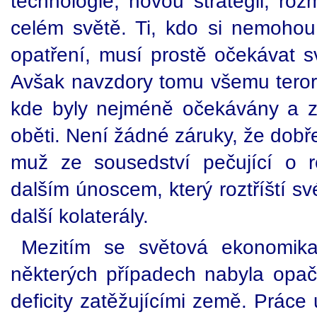
technologie, novou strategii, roz
celém světě. Ti, kdo si nemohou 
opatření, musí prostě očekávat s
Avšak navzdory tomu všemu terori
kde byly nejméně očekávány a z
oběti. Není žádné záruky, že dobř
muž ze sousedství pečující o 
dalším únoscem, který roztříští sv
další kolaterály.
Mezitím se světová ekonomik
některých případech nabyla opa
deficity zatěžujícími země. Práce