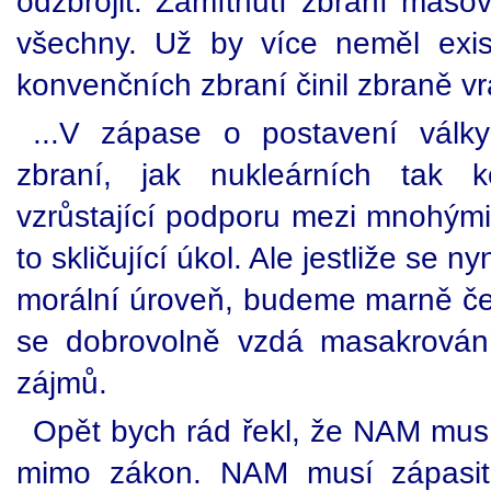
odzbrojit. Zamítnutí zbraní masov
všechny. Už by více neměl exis
konvenčních zbraní činil zbraně vr
...V zápase o postavení válk
zbraní, jak nukleárních tak 
vzrůstající podporu mezi mnohými 
to skličující úkol. Ale jestliže se
morální úroveň, budeme marně če
se dobrovolně vzdá masakrování
zájmů.
Opět bych rád řekl, že NAM musí
mimo zákon. NAM musí zápasit 