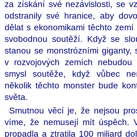
za získání své nezávislosti, se vz
odstranily své hranice, aby dovo
dělat s ekonomikami těchto zemí c
svobodnou soutěží. Když se slo
stanou se monstrózními giganty, 
v rozvojových zemích nebudou s
smysl soutěže, když vůbec ne
několik těchto monster bude kon
světa.
Smutnou věcí je, že nejsou pr
víme, že nemusejí mít úspěch. Vi
propadla a ztratila 100 miliard do