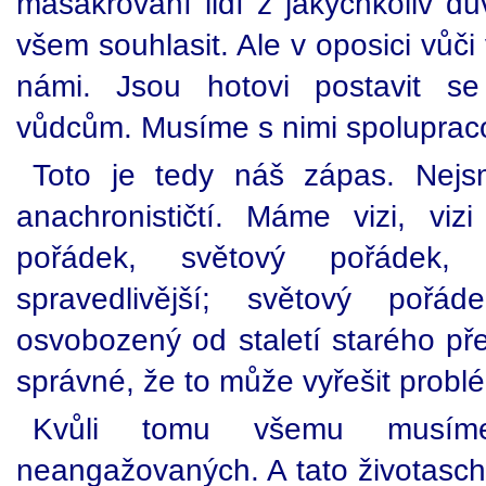
masakrování lidí z jakýchkoliv d
všem souhlasit. Ale v oposici vůč
námi. Jsou hotovi postavit se
vůdcům. Musíme s nimi spoluprac
Toto je tedy náš zápas. Nej
anachronističtí. Máme vizi, vi
pořádek, světový pořádek, 
spravedlivější; světový pořá
osvobozený od staletí starého přes
správné, že to může vyřešit probl
Kvůli tomu všemu musíme
neangažovaných. A tato životasch