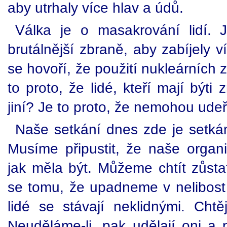
aby utrhaly více hlav a údů.
Válka je o masakrování lidí. 
brutálnější zbraně, aby zabíjely ví
se hovoří, že použití nukleárních 
to proto, že lidé, kteří mají být
jiní? Je to proto, že nemohou udeř
Naše setkání dnes zde je setkán
Musíme připustit, že naše organi
jak měla být. Můžeme chtít zůst
se tomu, že upadneme v nelibost
lidé se stávají neklidnými. Chtě
Neuděláme-li, pak udělají oni a