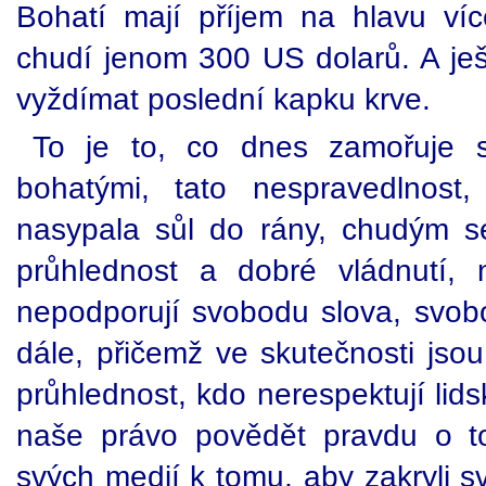
Bohatí mají příjem na hlavu ví
chudí jenom 300 US dolarů. A ješ
vyždímat poslední kapku krve.
To je to, co dnes zamořuje s
bohatými, tato nespravedlnost
nasypala sůl do rány, chudým se 
průhlednost a dobré vládnutí, n
nepodporují svobodu slova, svobo
dále, přičemž ve skutečnosti jsou 
průhlednost, kdo nerespektují lid
naše právo povědět pravdu o to
svých medií k tomu, aby zakryli sv