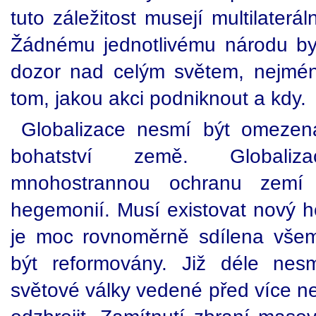
tuto záležitost musejí multilaterá
Žádnému jednotlivému národu by
dozor nad celým světem, nejmé
tom, jakou akci podniknout a kdy.
Globalizace nesmí být omezen
bohatství země. Globali
mnohostrannou ochranu zemí
hegemonií. Musí existovat nový h
je moc rovnoměrně sdílena všem
být reformovány. Již déle nes
světové války vedené před více ne