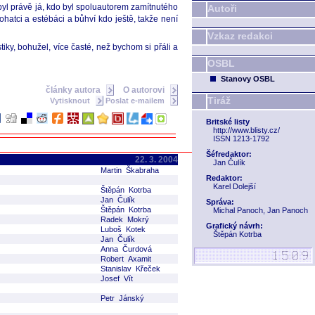
 byl právě já, kdo byl spoluautorem zamítnutého
Autoři
hatci a estébáci a bůhví kdo ještě, takže není
Vzkaz redakci
iky, bohužel, více časté, než bychom si přáli a
OSBL
Stanovy OSBL
články autora
O autorovi
Tiráž
Vytisknout
Poslat e-mailem
Britské listy
http://www.blisty.cz/
ISSN 1213-1792
Šéfredaktor:
22. 3. 2004
Jan Čulík
Martin Škabraha
Redaktor:
Karel Dolejší
Štěpán Kotrba
Jan Čulík
Správa:
Štěpán Kotrba
Michal Panoch, Jan Panoch
Radek Mokrý
Grafický návrh:
Luboš Kotek
Štěpán Kotrba
Jan Čulík
Anna Čurdová
Robert Axamit
Stanislav Křeček
Josef Vít
Petr Jánský