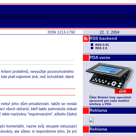
ISSN 1213-1792
22. 3. 2004
RSS backend
RSS 0.91
RSS 2.0
PDA verze
ím řešení problémů, nevyužije pozoruhodného
, kde platí nájemné jiné, než lichvářské, které
Čtěte Britské listy speciálně
upravené pro vaše mobilní
nebyl jeho dům privatizován, takže se nestal
telefony a PDA
ní všech občanů, kteří takto jednoduše získali
Reklama
oč stále nazývány "regulovanými", ačkoliv žádný
ící komentáře, nazve svůj sloupek odsuzující
Reklama
ulovány, ale vůbec si nepovšimne toho, že jiní