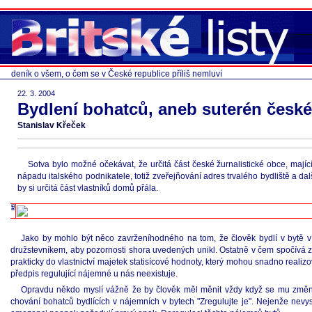
deník o všem, o čem se v České republice příliš nemluví
22. 3. 2004
Bydlení bohatců, aneb suterén české 
Stanislav Křeček
Sotva bylo možné očekávat, že určitá část české žurnalistické obce, maj
nápadu italského podnikatele, totiž zveřejňování adres trvalého bydliště a další
by si určitá část vlastníků domů přála.
Jako by mohlo být něco zavrženíhodného na tom, že člověk bydlí v bytě v 
družstevníkem, aby pozornosti shora uvedených unikl. Ostatně v čem spočívá zás
prakticky do vlastnictví majetek statisícové hodnoty, který mohou snadno realizo
předpis regulující nájemné u nás neexistuje.
Opravdu někdo myslí vážně že by člověk měl měnit vždy když se mu změní 
chování bohatců bydlících v nájemních v bytech "Zregulujte je". Nejenže nevys