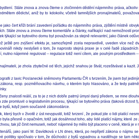
ící o bydlení. Stále znova a znova čteme o zločinném dědění nájemního práva, ačkol
mětem dědictví, aniž by to kdokoliv, včetně tamnějších pronajímatelů, považoval
tů se jako čert kříži brání zavedení pořádku do nájemního práva, zjištění místně ob
ích. Stále znovu a znovu čteme komentáře a články, naříkající nad nemožností pr
 týkající se bytového domu byl považován za stejně relevantní, jako článek odůvo
yž ještě pro zvýšení efektu je, samozřejmě zcela nepravdivě, uveden více než d
 novináři nikdy neslyšeli o tom, že naprosto stejná praxe je v celé řadě západní
dí, nutno nájemné regulovat -- regulace totiž není cílem, ale pouhým prostředkem 
ajímateli, je zhola zbytečné od těch, jejichž snahou je štvát, rozeštvávat a kazit.
fotografii z lavic Poslanecké sněmovny Parlamentu ČR s tvrzením, že jsem byl je
oto zákona, resp. pozměňovacího návrhu, o kterém bylo hlasováno, a že tedy patr
ínky.
eny znalostí reálií, za to je z nich dobře patrný úmysl daný předem, se mne dlouh
zde promluvil o legislativním procesu, týkající se bytového práva (taková drzost !
mce bytů, když jsem současně zákonodárce.
terý bych v životě z úst nevypustil, totiž tvrzení , že pokud jde o lidi platící nes
e byla přesně o opačném, totiž jak dosáhnout toho, aby lidé platící nájmy, které 
chvou, tak již činit nemuseli, neboť nájemné by mělo být placeno v ceně, která je v 
čtenářů, jako paní M. Davídková v LN dnes, která, po nepřijetí zákona o nájmu se
ové politiky spočívalo v tom, že důchodci z bytů vypadnou a nastěhuje se tam někd