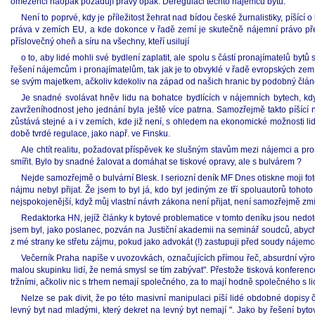
omezenci naopak požadují pravý opak. Deregulaci těchto nájemců bytů.
Není to poprvé, kdy je příležitost žehrat nad bídou české žurnalistiky, píš
práva v zemích EU, a kde dokonce v řadě zemí je skutečně nájemní právo před
příslovečný oheň a síru na všechny, kteří usilují
o to, aby lidé mohli své bydlení zaplatit, ale spolu s částí pronajímatelů by
řešení nájemcům i pronajímatelům, tak jak je to obvyklé v řadě evropských zem
se svým majetkem, ačkoliv kdekoliv na západ od našich hranic by podobný článek
Je snadné svolávat hněv lidu na bohatce bydlících v nájemních bytech, kd
zavrženíhodnost jeho jednání byla ještě více patrna. Samozřejmě takto píšící
zůstává stejné a i v zemích, kde již není, s ohledem na ekonomické možnosti li
době tvrdé regulace, jako např. ve Finsku.
Ale chtít realitu, požadovat příspěvek ke slušným stavům mezi nájemci a pron
smířit. Bylo by snadné žalovat a domáhat se tiskové opravy, ale s bulvárem ?
Nejde samozřejmě o bulvární Blesk. I seriozní deník MF Dnes otiskne moji 
nájmu nebyl přijat. Že jsem to byl já, kdo byl jediným ze tří spoluautorů toh
nejspokojenější, když můj vlastní návrh zákona není přijat, není samozřejmě zm
Redaktorka HN, jejíž články k bytové problematice v tomto deníku jsou nedotč
jsem byl, jako poslanec, pozván na Justiční akademii na seminář soudců, abych 
z mé strany ke střetu zájmu, pokud jako advokát (!) zastupuji před soudy náje
Večerník Praha napíše v uvozovkách, označujících přímou řeč, absurdní výrok, k
malou skupinku lidí, že nemá smysl se tím zabývat". Přestože tisková konferenc
tržními, ačkoliv nic s trhem nemají společného, za to mají hodně společného s li
Nelze se pak divit, že po této masivní manipulaci píší lidé obdobné dopisy 
levný byt nad mladými, který dekret na levný byt nemají ". Jako by řešení byt