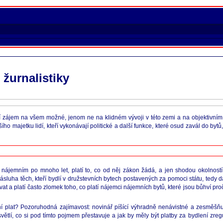
žurnalistiky
ící zájem na všem možné, jenom ne na klidném vývoji v této zemi a na objektivn
ho majetku lidí, kteří vykonávají politické a další funkce, které osud zavál do bytů
nájemním po mnoho let, platí to, co od něj zákon žádá, a jen shodou okolností 
luha těch, kteří bydlí v družstevních bytech postavených za pomoci státu, tedy da
vat a platí často zlomek toho, co platí nájemci nájemních bytů, které jsou bůhví pr
plat? Pozoruhodná zajímavost: novinář píšící výhradně nenávistné a zesměšňuj
větlí, co si pod tímto pojmem přestavuje a jak by měly být platby za bydlení zreg