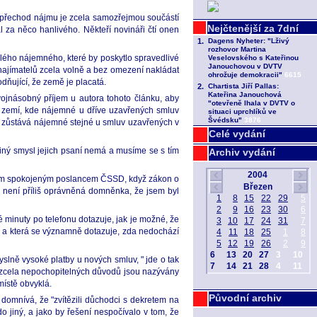
iv přechod nájmu je zcela samozřejmou součástí
 za něco hanlivého. Někteří novináři čtí onen
vyklého nájemného, které by poskytlo spravedlivé
onajímatelů zcela volně a bez omezení nakládat
dňující, že země je placatá.
vojnásobný příjem u autora tohoto článku, aby
ch zemí, kde nájemné u dříve uzavřených smluv
-- zůstává nájemné stejné u smluv uzavřených v
Celé vydání
 Jiný smysl jejich psaní nemá a musíme se s tím
Archiv vydání
diným spokojeným poslancem ČSSD, když zákon o
ně není příliš oprávněná domněnka, že jsem byl
é minuty po telefonu dotazuje, jak je možné, že
), a která se významně dotazuje, zda nedochází
myslně vysoké platby u nových smluv, " jde o tak
ze zcela nepochopitelných důvodů jsou nazývány
místě obvyklá.
Původní archiv
 domnívá, že "zvítězili důchodci s dekretem na
o jiný, a jako by řešení nespočívalo v tom, že