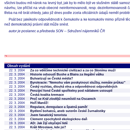
všichni budou mít nárok na levný byt, jak by to mělo být ve slušném státě samoz
návrhu, lze přičíst na vrub obecné neinformovanosti, resp. dezinformovanosti č
třeba na ně brát ohledy, jako již dnes podle zcela oficiálních údajů neměl probl
Psát bez jakékoliv odpovědnosti k čemukoliv a ke komukoliv mimo přízně těch,
než demokratický právní stát může snést.
autor je poslanec a předseda SON -- Sdružení nájemníků ČR
Obsah vydání
22. 3. 2004
Za co vděčíme technické civilizaci a za co
Slonímu muži
22. 3. 2004
Historie odsoudí Bushe a Blaira za ilegální válku
22. 3. 2004
Bulvarizují se
Česká média
?
22. 3. 2004
Byrokracie: "Nemohu vám poskytnout služby, nemáte průkaz"
22. 3. 2004
Český rozhlas, dlouhá vlna a odpovědnost odpovědných
22. 3. 2004
Penzijní fond České spořitelny pod nátlakem ustoupil
22. 3. 2004
Česká kvalita kremace
22. 3. 2004
Proč se
Král zlodějů
neumístil na Oscarech
22. 3. 2004
Hoří Manéž!
22. 3. 2004
Regulace, deregulace a špatná paměť
22. 3. 2004
Bydlení bohatců, aneb suterén české žurnalistiky
22. 3. 2004
Jsem fanatický terorista
22. 3. 2004
Clement zpochybnil ekologickou daň
19. 3. 2004
AD: Jak žijí obyčejní lidé
22. 3. 2004
Králi Miroslave, kde jsi?