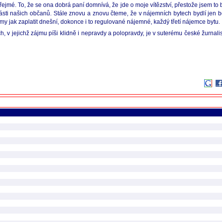
řejmé. To, že se ona dobrá paní domnívá, že jde o moje vítězství, přestože jsem to
ásti našich občanů. Stále znovu a znovu čteme, že v nájemních bytech bydlí jen bo
émy jak zaplatit dnešní, dokonce i to regulované nájemné, každý třetí nájemce bytu.
 v jejichž zájmu píši klidně i nepravdy a polopravdy, je v suterému české žurnalist