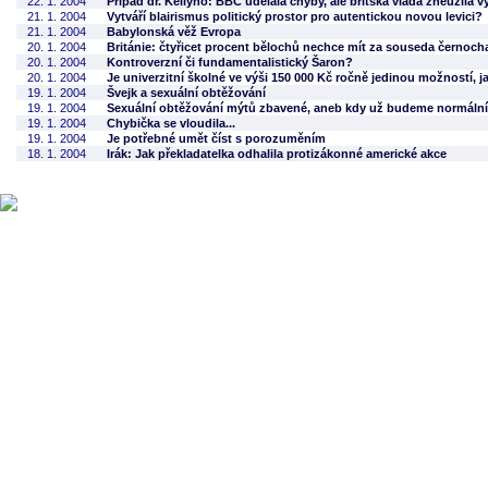
22. 1. 2004
Případ dr. Kellyho: BBC udělala chyby, ale britská vláda zneužila 
21. 1. 2004
Vytváří blairismus politický prostor pro autentickou novou levici?
21. 1. 2004
Babylonská věž Evropa
20. 1. 2004
Británie: čtyřicet procent bělochů nechce mít za souseda černoch
20. 1. 2004
Kontroverzní či fundamentalistický Šaron?
20. 1. 2004
Je univerzitní školné ve výši 150 000 Kč ročně jedinou možností, 
19. 1. 2004
Švejk a sexuální obtěžování
19. 1. 2004
Sexuální obtěžování mýtů zbavené, aneb kdy už budeme normáln
19. 1. 2004
Chybička se vloudila...
19. 1. 2004
Je potřebné umět číst s porozuměním
18. 1. 2004
Irák: Jak překladatelka odhalila protizákonné americké akce