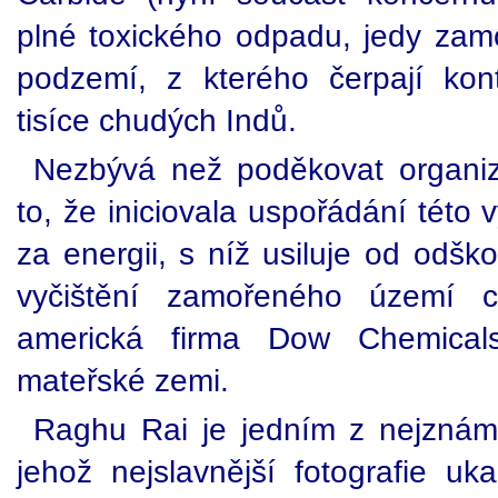
plné toxického odpadu, jedy zamo
podzemí, z kterého čerpají ko
tisíce chudých Indů.
Nezbývá než poděkovat organi
to, že iniciovala uspořádání této 
za energii, s níž usiluje od odšk
vyčištění zamořeného území c
americká firma Dow Chemical
mateřské zemi.
Raghu Rai je jedním z nejznáměj
jehož nejslavnější fotografie uka