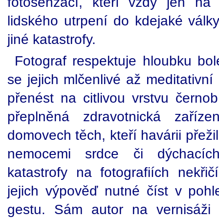
fotosenzací, kteří vždy jen na
lidského utrpení do kdejaké válk
jiné katastrofy.
Fotograf respektuje hloubku bol
se jejich mlčenlivé až meditativní
přenést na citlivou vrstvu černobí
přeplněná zdravotnická zaříze
domovech těch, kteří havárii přežil
nemocemi srdce či dýchacíc
katastrofy na fotografiích nekřič
jejich výpověď nutné číst v po
gestu. Sám autor na vernisáži 