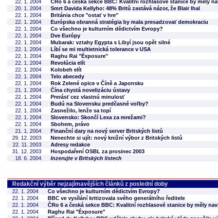
22. 1. 2004
ČRo 6 a česká sekce BBC: Kvalitní rozhlasové stanice by měly n
20. 1. 2004
Smrt Davida Kellyho: 48% Britů zastává názor, že Blair lhal
22. 1. 2004
Británia chce "ostať v hre"
22. 1. 2004
Európska obranná stratégia by mala presadzovať demokraciu
22. 1. 2004
Co všechno je kulturním dědictvím Evropy?
22. 1. 2004
Dve Európy
22. 1. 2004
Mubarak: vztahy Egypta s Libyí jsou opět silné
22. 1. 2004
Líbí se mi multietnická tolerance v USA
22. 1. 2004
Raghu Rai "Éxposure"
22. 1. 2004
Revolúcia elít
22. 1. 2004
Kolobeh elít
22. 1. 2004
Telo abecedy
22. 1. 2004
Rok Zelené opice v Číně a Japonsku
21. 1. 2004
Čína chystá novelizáciu ústavy
22. 1. 2004
Prerásť cez vlastnú minulosť
22. 1. 2004
Budú na Slovensku predčasné voľby?
22. 1. 2004
Zasnežilo, lenže sa topí
22. 1. 2004
Slovensko: Skončí Lexa za mrežami?
22. 1. 2004
Sbohem, právo
21. 1. 2004
Finanční dary na nový server Britských listů
29. 12. 2003
Nenechte si ujít: nový knižní výbor z Britských listů
22. 11. 2003
Adresy redakce
31. 12. 2003
Hospodaření OSBL za prosinec 2003
18. 6. 2004
Inzerujte v Britských listech
Redakční výběr nejzajímavějších článků z poslední doby
22. 1. 2004
Co všechno je kulturním dědictvím Evropy?
22. 1. 2004
BBC ve vysílání kritizovala svého generálního ředitele
22. 1. 2004
ČRo 6 a česká sekce BBC: Kvalitní rozhlasové stanice by měly na
22. 1. 2004
Raghu Rai "Éxposure"