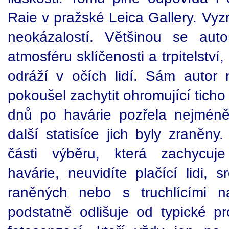
Raie v pražské Leica Gallery. Vyzn
neokázalostí. Většinou se autor
atmosféru sklíčenosti a trpitelství
odráží v očích lidí. Sám autor 
pokoušel zachytit ohromující ticho
dnů po havárie pozřela nejméně 
další statisíce jich byly zraněny.
části výběru, která zachycuje
havárie, neuvidíte plačící lidi,
raněných nebo s truchlícími 
podstatně odlišuje od typické 