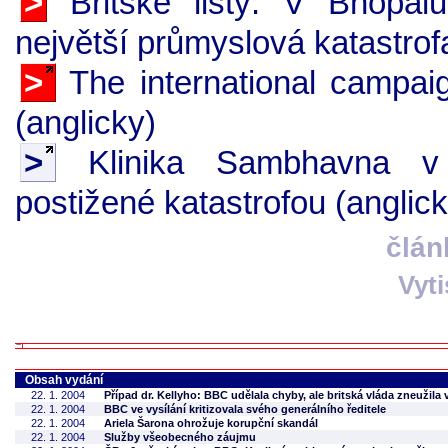
>
Britské listy: V Bhópál
největší průmyslová katastrof
>
The international campaig
(anglicky)
>
Klinika Sambhavna v 
postižené katastrofou (anglick
člán
Vyt
Obsah vydání
22. 1. 2004
Případ dr. Kellyho: BBC udělala chyby, ale britská vláda zneužila
22. 1. 2004
BBC ve vysílání kritizovala svého generálního ředitele
22. 1. 2004
Ariela Šarona ohrožuje korupční skandál
22. 1. 2004
Služby všeobecného záujmu