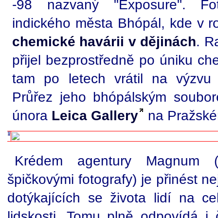
-98 nazvaný "Éxposure". Foto
indického města Bhópál, kde v 
chemické havárii v dějinách
. R
přijel bezprostředně po úniku ch
tam po letech vrátil na výzvu
Průřez jeho bhópálským soubor
února
Leica Gallery
na Pražské
Krédem agentury Magnum (
špičkovými fotografy) je přinést n
dotýkajících se života lidí na ce
lidskosti. Tomu plně odpovídá i