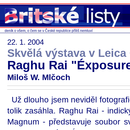
deník o všem, o čem se v České republice příliš nemluví
22. 1. 2004
Skvělá výstava v Leica 
Raghu Rai "Éxposur
Miloš W. Mlčoch
Už dlouho jsem neviděl fotograf
tolik zasáhla. Raghu Rai - indick
Magnum - představuje soubor svý