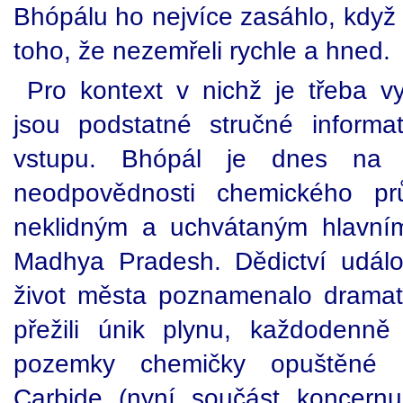
Bhópálu ho nejvíce zasáhlo, když
toho, že nezemřeli rychle a hned.
Pro kontext v nichž je třeba vy
jsou podstatné stručné informa
vstupu. Bhópál je dnes na 
neodpovědnosti chemického pr
neklidným a uchvátaným hlavní
Madhya Pradesh. Dědictví událo
život města poznamenalo dramatick
přežili únik plynu, každodenně 
pozemky chemičky opuštěné 
Carbide (nyní součást koncern