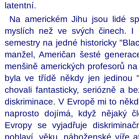
latentní.
Na americkém Jihu jsou lidé s
myslích než ve svých činech. I
semestry na jedné historicky "Blac
manžel, Američan šesté generace 
menšině amerických profesorů na t
byla ve třídě někdy jen jedinou 
chovali fantasticky, seriózně a b
diskriminace. V Evropě mi to někd
naprosto dojímá, když nějaký č
Evropy se vyjadřuje diskrimina
pohlaví, věku, náboženské víře a