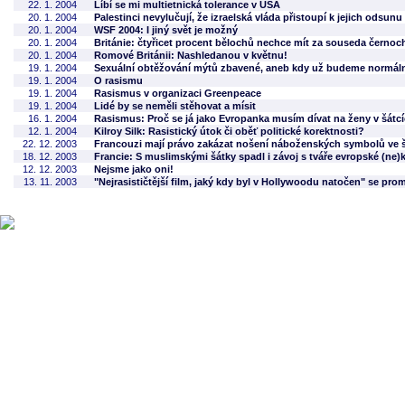
22. 1. 2004
Líbí se mi multietnická tolerance v USA
20. 1. 2004
Palestinci nevylučují, že izraelská vláda přistoupí k jejich odsunu
20. 1. 2004
WSF 2004: I jiný svět je možný
20. 1. 2004
Británie: čtyřicet procent bělochů nechce mít za souseda černoc
20. 1. 2004
Romové Británii: Nashledanou v květnu!
19. 1. 2004
Sexuální obtěžování mýtů zbavené, aneb kdy už budeme normál
19. 1. 2004
O rasismu
19. 1. 2004
Rasismus v organizaci Greenpeace
19. 1. 2004
Lidé by se neměli stěhovat a mísit
16. 1. 2004
Rasismus: Proč se já jako Evropanka musím dívat na ženy v šátcíc
12. 1. 2004
Kilroy Silk: Rasistický útok či oběť politické korektnosti?
22. 12. 2003
Francouzi mají právo zakázat nošení náboženských symbolů ve 
18. 12. 2003
Francie: S muslimskými šátky spadl i závoj s tváře evropské (ne)
12. 12. 2003
Nejsme jako oni!
13. 11. 2003
"Nejrasističtější film, jaký kdy byl v Hollywoodu natočen" se prom