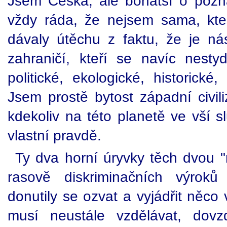
Jsem Češka, ale bohatší o poznán
vždy ráda, že nejsem sama, kter
dávaly útěchu z faktu, že je n
zahraničí, kteří se navíc nestydí
politické, ekologické, historické,
Jsem prostě bytost západní civili
kdekoliv na této planetě ve vší s
vlastní pravdě.
Ty dva horní úryvky těch dvou
rasově diskriminačních výro
donutily se ozvat a vyjádřit něco
musí neustále vzdělávat, dovz