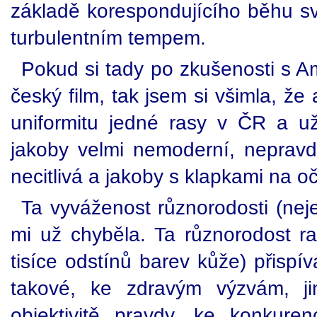
základě korespondujícího běhu svě
turbulentním tempem.
Pokud si tady po zkušenosti s A
český film, tak jsem si všimla, že
uniformitu jedné rasy v ČR a u
jakoby velmi nemoderní, nepravdi
necitlivá a jakoby s klapkami na oč
Ta vyváženost různorodosti (nej
mi už chyběla. Ta různorodost ras
tisíce odstínů barev kůže) přispí
takové, ke zdravým výzvám, j
objektivitě pravdy, ke konkur