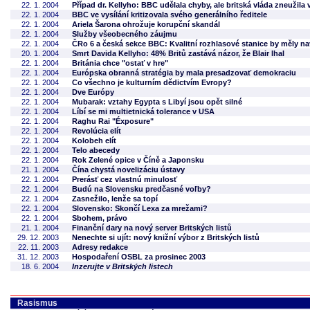
22. 1. 2004
Případ dr. Kellyho: BBC udělala chyby, ale britská vláda zneužila
22. 1. 2004
BBC ve vysílání kritizovala svého generálního ředitele
22. 1. 2004
Ariela Šarona ohrožuje korupční skandál
22. 1. 2004
Služby všeobecného záujmu
22. 1. 2004
ČRo 6 a česká sekce BBC: Kvalitní rozhlasové stanice by měly n
20. 1. 2004
Smrt Davida Kellyho: 48% Britů zastává názor, že Blair lhal
22. 1. 2004
Británia chce "ostať v hre"
22. 1. 2004
Európska obranná stratégia by mala presadzovať demokraciu
22. 1. 2004
Co všechno je kulturním dědictvím Evropy?
22. 1. 2004
Dve Európy
22. 1. 2004
Mubarak: vztahy Egypta s Libyí jsou opět silné
22. 1. 2004
Líbí se mi multietnická tolerance v USA
22. 1. 2004
Raghu Rai "Éxposure"
22. 1. 2004
Revolúcia elít
22. 1. 2004
Kolobeh elít
22. 1. 2004
Telo abecedy
22. 1. 2004
Rok Zelené opice v Číně a Japonsku
21. 1. 2004
Čína chystá novelizáciu ústavy
22. 1. 2004
Prerásť cez vlastnú minulosť
22. 1. 2004
Budú na Slovensku predčasné voľby?
22. 1. 2004
Zasnežilo, lenže sa topí
22. 1. 2004
Slovensko: Skončí Lexa za mrežami?
22. 1. 2004
Sbohem, právo
21. 1. 2004
Finanční dary na nový server Britských listů
29. 12. 2003
Nenechte si ujít: nový knižní výbor z Britských listů
22. 11. 2003
Adresy redakce
31. 12. 2003
Hospodaření OSBL za prosinec 2003
18. 6. 2004
Inzerujte v Britských listech
Rasismus