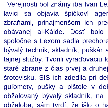
Verejnosti bol známy iba Ivan Le
lavici sa objavia špičkoví age
zbraňami, prinajmenšom ich pre
obávanej al-Káide. Dosť bolo
spoločne s Lexom sadla prechor
bývalý technik, skladník, puškár a
tajnej služby. Tvorili vyraďovaciu 
staré zbrane z čias prvej a druhej
šrotovisku. SIS ich zdedila pri de
guľomety, pušky a pištole v de
obžalovaný bývalý skladník, na
obžaloba, sám tvrdí, že išlo o h