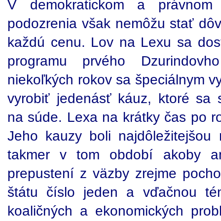
V demokratickom a právnom 
podozrenia však nemôžu stať dô
každú cenu. Lov na Lexu sa dos
programu prvého Dzurindovh
niekoľkých rokov sa špeciálnym v
vyrobiť jedenásť káuz, ktoré sa 
na súde. Lexa na krátky čas po r
Jeho kauzy boli najdôležitejšou
takmer v tom období akoby an
prepustení z väzby zrejme pochop
štátu číslo jeden a vďačnou té
koaličných a ekonomických prob