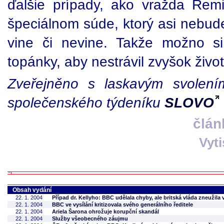
ďalšie prípady, ako vražda Rem
špeciálnom súde, ktorý asi nebud
vine či nevine. Takže možno s
topánky, aby nestrávil zvyšok živo
Zveřejněno s laskavým svolením
společenského týdeníku
SLOVO
člán
Vyt
Obsah vydání
22. 1. 2004
Případ dr. Kellyho: BBC udělala chyby, ale britská vláda zneužila
22. 1. 2004
BBC ve vysílání kritizovala svého generálního ředitele
22. 1. 2004
Ariela Šarona ohrožuje korupční skandál
22. 1. 2004
Služby všeobecného záujmu