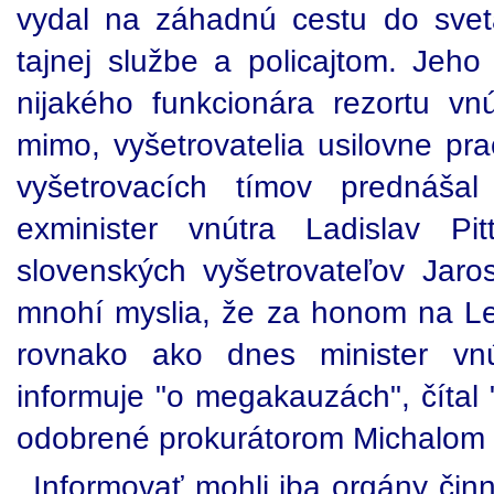
vydal na záhadnú cestu do svet
tajnej službe a policajtom. Jeho
nijakého funkcionára rezortu vn
mimo, vyšetrovatelia usilovne pra
vyšetrovacích tímov prednáša
exminister vnútra Ladislav Pi
slovenských vyšetrovateľov Jar
mnohí myslia, že za honom na Lex
rovnako ako dnes minister vnú
informuje "o megakauzách", čítal
odobrené prokurátorom Michalom
Informovať mohli iba orgány činn