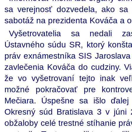
sa verejnosť dozvedela, ako sa 
sabotáž na prezidenta Kováča a o 
Vyšetrovatelia sa nedali za
Ústavného súdu SR, ktorý konšta
práv exnámestníka SIS Jaroslava
zavlečenia Kováča do cudziny. Via
že vo vyšetrovaní tejto inak ve
možné pokračovať pre kontrove
Mečiara. Úspešne sa išlo ďale
Okresný súd Bratislava 3 v júni 
obžaloby celé trestné stíhanie pr