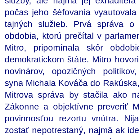
služby, ale najmä jej exriaditeľ
počas jeho šéfovania vyautoval
tajných služieb. Prvá správa o
obdobia, ktorú prečítal v parlame
Mitro, pripomínala skôr obdob
demokratickom štáte. Mitro hovor
novinárov, opozičných politikov
syna Michala Kováča do Rakúska
Mitrova správa by stačila ako n
Zákonne a objektívne preveriť M
povinnosťou rezortu vnútra. Ni
zostať nepotrestaný, najmä ak id