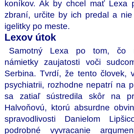
koníkov. Ak by chcel mať Lexa p
zbraní, určite by ich predal a n
igelitky po meste.
Lexov útok
Samotný Lexa po tom, čo m
námietky zaujatosti voči sudco
Serbina. Tvrdí, že tento človek, 
psychiatrii, rozhodne nepatrí na 
sa zatiaľ sústredila skôr na p
Halvoňovú, ktorú absurdne obvin
spravodlivosti Danielom Lipš
podrobné vyvracanie argumen