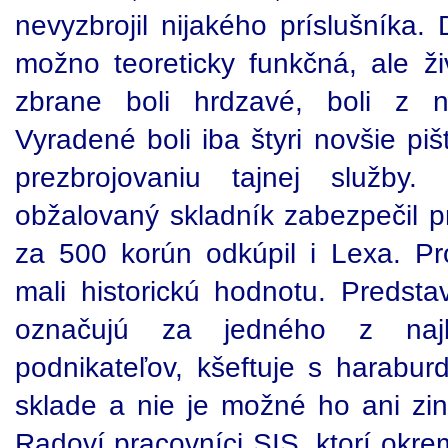
nevyzbrojil nijakého príslušníka.
možno teoreticky funkčná, ale ž
zbrane boli hrdzavé, boli z n
Vyradené boli iba štyri novšie pi
prezbrojovaniu tajnej služby
obžalovaný skladník zabezpečil pr
za 500 korún odkúpil i Lexa. Pro
mali historickú hodnotu. Predsta
označujú za jedného z naj
podnikateľov, kšeftuje s harabur
sklade a nie je možné ho ani zin
Radoví pracovníci SIS, ktorí okre