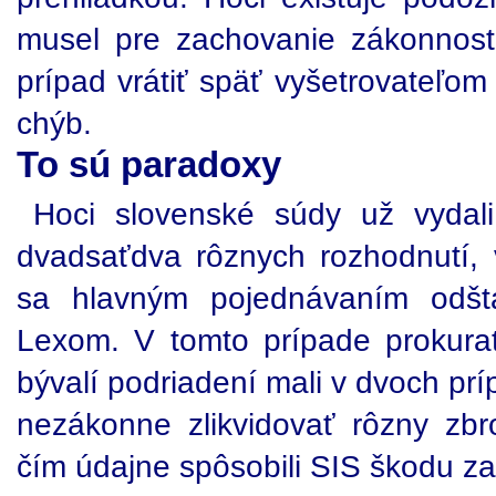
musel pre zachovanie zákonnosti
prípad vrátiť späť vyšetrovateľo
chýb.
To sú paradoxy
Hoci slovenské súdy už vydali
dvadsaťdva rôznych rozhodnutí,
sa hlavným pojednávaním odšta
Lexom. V tomto prípade prokurat
bývalí podriadení mali v dvoch pr
nezákonne zlikvidovať rôzny zbro
čím údajne spôsobili SIS škodu za 