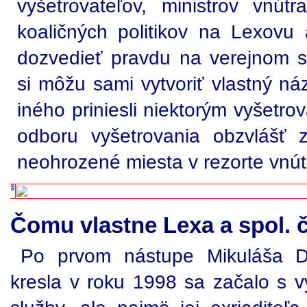
vyšetrovateľov, ministrov vnútr
koaličných politikov na Lexov
dozvedieť pravdu na verejnom 
si môžu sami vytvoriť vlastný ná
iného priniesli niektorým vyšetr
odboru vyšetrovania obzvlášť zá
neohrozené miesta v rezorte vnút
Čomu vlastne Lexa a spol. č
Po prvom nástupe Mikuláša D
kresla v roku 1998 sa začalo s vy