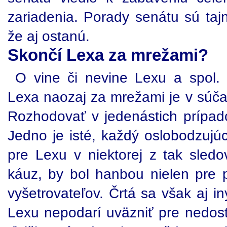
zariadenia. Porady senátu sú taj
že aj ostanú.
Skončí Lexa za mrežami?
O vine či nevine Lexu a spol.
Lexa naozaj za mrežami je v súčas
Rozhodovať v jedenástich prípad
Jedno je isté, každý oslobodzujúc
pre Lexu v niektorej z tak sled
káuz, by bol hanbou nielen pre p
vyšetrovateľov. Črtá sa však aj i
Lexu nepodarí uväzniť pre nedost