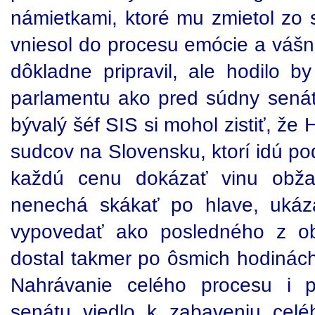
námietkami, ktoré mu zmietol zo 
vniesol do procesu emócie a vášne
dôkladne pripravil, ale hodilo b
parlamentu ako pred súdny sená
bývalý šéf SIS si mohol zistiť, že
sudcov na Slovensku, ktorí idú po
každú cenu dokázať vinu obža
nenechá skákať po hlave, ukáz
vypovedať ako posledného z o
dostal takmer po ôsmich hodinác
Nahrávanie celého procesu i 
senátu viedlo k zabaveniu cel