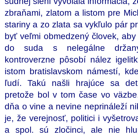
súdnej sieni vyvolala informácia, ž
zbraňami, zlatom a listom pre Mic
stariny a zo zlata sa vykľulo pár 
byť veľmi obmedzený človek, aby d
do suda s nelegálne držan
kontroverzne pôsobí nález igelit
istom bratislavskom námestí, kd
ľudí. Takú našli hrajúce sa det
pretože bol v tom čase vo väzbe.
dňa o vine a nevine neprináleží n
je, že verejnosť, politici i vyšetro
a spol. sú zločinci, ale nie hl