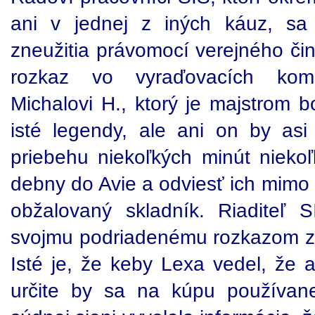
ani v jednej z iných káuz, sa 
zneužitia právomocí verejného čin
rozkaz vo vyraďovacích kom
Michalovi H., ktorý je majstrom b
isté legendy, ale ani on by as
priebehu niekoľkých minút niekoľ
debny do Avie a odviesť ich mimo a
obžalovaný skladník. Riaditeľ 
svojmu podriadenému rozkazom z
Isté je, že keby Lexa vedel, že a
určite by sa na kúpu používane