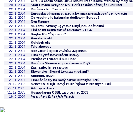
22. 1. 2004
ČRo 6 a česká sekce BBC: Kvalitní rozhlasové stanice by měly n
20. 1. 2004
Smrt Davida Kellyho: 48% Britů zastává názor, že Blair lhal
22. 1. 2004
Británia chce "ostať v hre"
22. 1. 2004
Európska obranná stratégia by mala presadzovať demokraciu
22. 1. 2004
Co všechno je kulturním dědictvím Evropy?
22. 1. 2004
Dve Európy
22. 1. 2004
Mubarak: vztahy Egypta s Libyí jsou opět silné
22. 1. 2004
Líbí se mi multietnická tolerance v USA
22. 1. 2004
Raghu Rai "Éxposure"
22. 1. 2004
Revolúcia elít
22. 1. 2004
Kolobeh elít
22. 1. 2004
Telo abecedy
22. 1. 2004
Rok Zelené opice v Číně a Japonsku
21. 1. 2004
Čína chystá novelizáciu ústavy
22. 1. 2004
Prerásť cez vlastnú minulosť
22. 1. 2004
Budú na Slovensku predčasné voľby?
22. 1. 2004
Zasnežilo, lenže sa topí
22. 1. 2004
Slovensko: Skončí Lexa za mrežami?
22. 1. 2004
Sbohem, právo
21. 1. 2004
Finanční dary na nový server Britských listů
29. 12. 2003
Nenechte si ujít: nový knižní výbor z Britských listů
22. 11. 2003
Adresy redakce
31. 12. 2003
Hospodaření OSBL za prosinec 2003
18. 6. 2004
Inzerujte v Britských listech