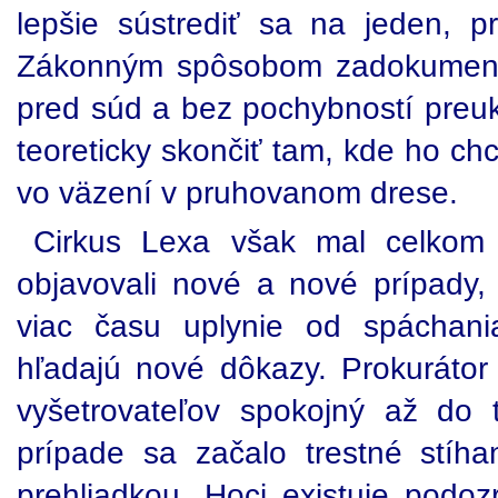
lepšie sústrediť sa na jeden, p
Zákonným spôsobom zadokumento
pred súd a bez pochybností preuk
teoreticky skončiť tam, kde ho chce
vo väzení v pruhovanom drese.
Cirkus Lexa však mal celkom 
objavovali nové a nové prípady,
viac času uplynie od spáchani
hľadajú nové dôkazy. Prokurátor
vyšetrovateľov spokojný až do 
prípade sa začalo trestné stí
prehliadkou. Hoci existuje podoz