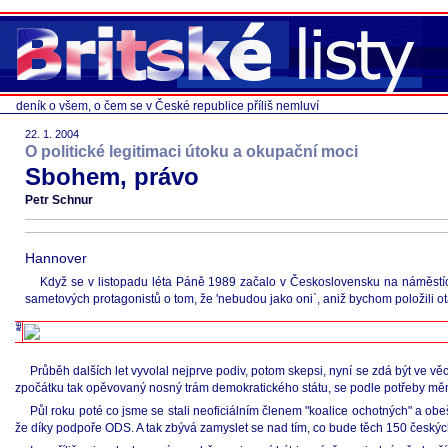
deník o všem, o čem se v České republice příliš nemluví
22. 1. 2004
O politické legitimaci útoku a okupační moci
Sbohem, právo
Petr Schnur
Hannover
Když se v listopadu léta Páně 1989 začalo v Československu na náměstích 
sametových protagonistů o tom, že 'nebudou jako oni`, aniž bychom položili otáz
Průběh dalších let vyvolal nejprve podiv, potom skepsi, nyní se zdá být ve věc
zpočátku tak opěvovaný nosný trám demokratického státu, se podle potřeby měn
Půl roku poté co jsme se stali neoficiálním členem "koalice ochotných" a ob
že díky podpoře ODS. A tak zbývá zamyslet se nad tím, co bude těch 150 český