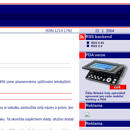
ISSN 1213-1792
22. 1. 2004
RSS backend
RSS 0.91
RSS 2.0
PDA verze
ěřili jsme plamennému ujišťování tehdejších
Čtěte Britské listy speciálně
upravené pro vaše mobilní
telefony a PDA
Reklama
ku si vskutku zasloužila svůj název a právo, ten
ráku. Ta skončila úspěchem vlády, dlužno dodat
Reklama