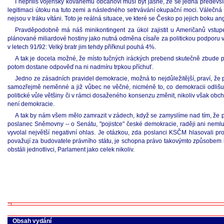
I nepříliš vojensky kovanému občanovi musí být jasné, že se jedná především
legitimaci útoku na tuto zemi a následného setrvávání okupační moci. Válečná
nejsou v Iráku vítáni. Toto je reálná situace, ve které se Česko po jejich boku an
Pravděpodobně má náš minikontingent za úkol zajistit u Američanů vstupe
plánované miliardové hostiny jako nutná odměna císaře za politickou podporu 
v letech 91/92: Velký bratr jim tehdy přiřknul pouhá 4%.
A tak je docela možné, že místo tučných iráckých prebend skutečně zbude
potom dostane odpověď na ni nadmíru trpkou příchuť.
Jedno ze zásadních pravidel demokracie, možná to nejdůležitější, praví, že p
samozřejmě neměnné a již vůbec ne věčné, nicméně to, co demokracii odlišuje 
politické vůle většiny či v rámci dosaženého konsenzu změnit, nikoliv však obch
není demokracie.
A tak by nám všem mělo zamrazit v zádech, když se zamyslíme nad tím, že prot
poslanec Sněmovny -- o Senátu, "pojistce" české demokracie, raději ani nemluvit
vyvolal největší negativní ohlas. Je otázkou, zda poslanci KSČM hlasovali pro
považují za budovatele právního státu, je schopna právo takovýmto způsobem i
obstáli jednotlivci, Parlament jako celek nikoliv.
Obsah vydání