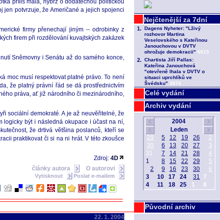
tka příliš malá, nýbrž o dodatečnou politickou
jen potvrzuje, že Američané a jejich spojenci
erické firmy přenechají jiným -- odrobinky z
ých firem při rozdělování kuvajtských zakázek
odnutí Sněmovny i Senátu až do samého konce,
ická moc musí respektovat platné právo. To není
a, že platný právní řád se dá prostřednictvím
Celé vydání
tného práva, ať již národního či mezinárodního,
Archiv vydání
ři sociální demokraté. A je až neuvěřitelné, že
m logicky být i následná okupace i účast na ní,
utečnost, že drtivá většina poslanců, kteří se
 praktikovat či si na ni hrát. V této zkoušce
Zdroj:
4D
články autora
O autorovi
Vytisknout
Poslat e-mailem
Původní archiv
22. 1. 2004