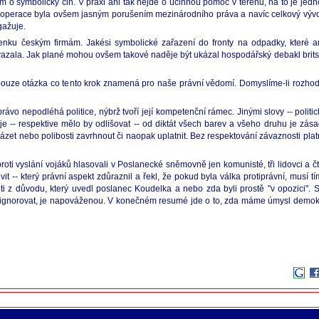
 o symbolický čin. V praxi ani tak nejde o účinnou pomoc v terénu, na to je jedno
 operace byla ovšem jasným porušením mezinárodního práva a navíc celkový vývoj 
gažuje.
nku českým firmám. Jakési symbolické zařazení do fronty na odpadky, které am
vazala. Jak plané mohou ovšem takové naděje být ukázal hospodářský debakl britsk
 pouze otázka co tento krok znamená pro naše právní vědomí. Domyslíme-li rozh
rávo nepodléhá politice, nýbrž tvoří její kompetenční rámec. Jinými slovy -- polit
-- respektive mělo by odlišovat -- od diktát všech barev a všeho druhu je zásad
ázet nebo polibosti zavrhnout či naopak uplatnit. Bez respektování závaznosti pla
i vyslání vojáků hlasovali v Poslanecké sněmovně jen komunisté, tři lidovci a čty
 -- který právní aspekt zdůraznil a řekl, že pokud byla válka protiprávní, musí tí
ti z důvodu, který uvedl poslanec Koudelka a nebo zda byli prostě "v opozici". Sk
gnorovat, je napováženou. V konečném resumé jde o to, zda máme úmysl demokracii