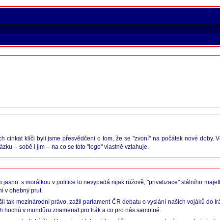
cinkat klíči byli jsme přesvědčeni o tom, že se "zvoní" na počátek nové doby. V
ku -- sobě i jim -- na co se toto "logo" vlastně vztahuje.
i jasno: s morálkou v politice to nevypadá nijak růžově, "privatizace" státního majet
í v ohebný prut.
ešli tak mezinárodní právo, zažil parlament ČR debatu o vyslání našich vojáků do I
ch hochů v mundůru znamenat pro Irák a co pro nás samotné.