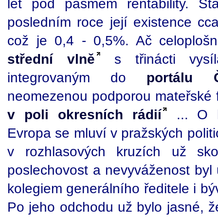
let pod pásmem rentability. St
posledním roce její existence cc
což je 0,4 - 0,5%. Ač celoploš
střední vlně
s třinácti vysíl
integrovaným do
portálu 
neomezenou podporou mateřské f
v poli okresních rádií
... O l
Evropa se mluví v pražských politic
v rozhlasových kruzích už sk
poslechovost a nevyváženost by
kolegiem generálního ředitele i b
Po jeho odchodu už bylo jasné, že