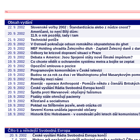
Obsah vydání
22. 9. 2002
Slovenské voľby 2002 : Štandardizácia alebo z núdze cnosť?
Američané, to není Bílý dům:
20. 9. 2002
11.9. o rok později, tady i tam
21. 9. 2002
Technické potíže
20. 9. 2002
V Ostravě pokračuje odsun romského obyvatelstva do ghet
20. 9. 2002
MEF Holding uhradila Železného dluh - Zaplatil Železný daně z d
20. 9. 2002
Odbory ke krizové dopravní situaci v Praze
20. 9. 2002
Debata v Americe: Jsou Spojené státy nové římské impérium?
19. 9. 2002
Co chcete vědět o ochranném systému metra a bojíte se zeptat
20. 9. 2002
Opoziční smlouva o pozice
20. 9. 2002
Programovým komorníkům v České televizi
19. 9. 2002
Budou se za rok za dva i ve Washingtonu před Masarykovým pomn
20. 9. 2002
Pomníky mezi námi
19. 9. 2002
Atentát - operace Anthropoid - Pomůže někdo z čtenářů Britských 
20. 9. 2002
České vysílání Rádia Svobodná Evropa končí
20. 9. 2002
Špidla proti Marvanové: obyčejný fašismus
19. 9. 2002
Ftaláty stále ohrožují pacienty
19. 9. 2002
Křesťané a socialismus
19. 9. 2002
Poklad na Stříbrném jezeře, aneb otázka cti
18. 9. 2002
Severní Korea unášela japonské občany
18. 9. 2002
Historik Eric Hobsbawm - v osmdesáti pěti letech dál komunistou
ČRo 6 a někdejší Svobodná Evropa
20. 9. 2002
České vysílání Rádia Svobodná Evropa končí
7. 6. 2002
Mohou mít nezávislí novináři milostný poměr s politiky? ČRo s