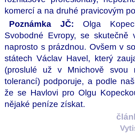
komercí a na druhé pravicovým po
Poznámka JČ:
Olga Kopecká
Svobodné Evropy, se skutečně v
naprosto s prázdnou. Ovšem v so
státech Václav Havel, který zauj
(proslulé už v Mnichově svou 
tolerancí) podporuje, a podle naš
že se Havlovi pro Olgu Kopeck
nějaké peníze získat.
člán
Vyt