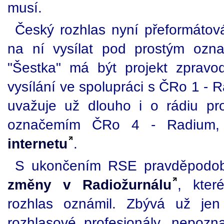
musí.
Český rozhlas nyní přeformáto
na ní vysílat pod prostým oz
"Šestka" má být projekt zpravod
vysílání ve spolupráci s ČRo 1 -
uvažuje už dlouho i o rádiu p
označemím ČRo 4 - Radium,
internetu
.
S ukončením RSE pravděpodob
změny v Radiožurnálu
, kte
rozhlas oznámil. Zbývá už jen
rozhlasové profesionály, nepoz