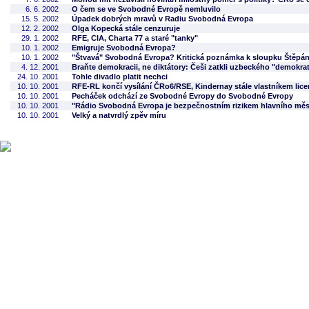
6. 6. 2002
O čem se ve Svobodné Evropě nemluvilo
15. 5. 2002
Úpadek dobrých mravů v Radiu Svobodná Evropa
12. 2. 2002
Olga Kopecká stále cenzuruje
29. 1. 2002
RFE, CIA, Charta 77 a staré "tanky"
10. 1. 2002
Emigruje Svobodná Evropa?
10. 1. 2002
"Štvavá" Svobodná Evropa? Kritická poznámka k sloupku Štěpá
4. 12. 2001
Braňte demokracii, ne diktátory: Češi zatkli uzbeckého "demokra
24. 10. 2001
Tohle divadlo platit nechci
10. 10. 2001
RFE-RL končí vysílání ČRo6/RSE, Kindernay stále vlastníkem lic
10. 10. 2001
Pecháček odchází ze Svobodné Evropy do Svobodné Evropy
10. 10. 2001
"Rádio Svobodná Evropa je bezpečnostním rizikem hlavního měs
10. 10. 2001
Velký a natvrdlý zpěv míru