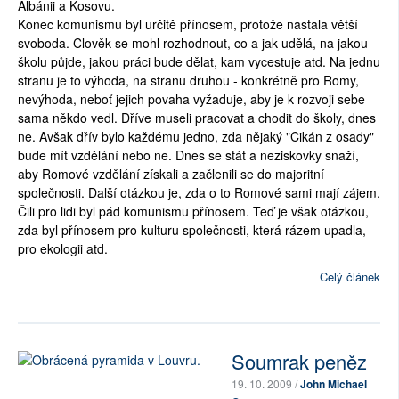
Albánii a Kosovu.
Konec komunismu byl určitě přínosem, protože nastala větší
svoboda. Člověk se mohl rozhodnout, co a jak udělá, na jakou
školu půjde, jakou práci bude dělat, kam vycestuje atd. Na jednu
stranu je to výhoda, na stranu druhou - konkrétně pro Romy,
nevýhoda, neboť jejich povaha vyžaduje, aby je k rozvoji sebe
sama někdo vedl. Dříve museli pracovat a chodit do školy, dnes
ne. Avšak dřív bylo každému jedno, zda nějaký "Cikán z osady"
bude mít vzdělání nebo ne. Dnes se stát a neziskovky snaží,
aby Romové vzdělání získali a začlenili se do majoritní
společnosti. Další otázkou je, zda o to Romové sami mají zájem.
Čili pro lidi byl pád komunismu přínosem. Teď je však otázkou,
zda byl přínosem pro kulturu společnosti, která rázem upadla,
pro ekologii atd.
Celý článek
Soumrak peněz
19. 10. 2009 /
John Michael