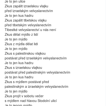
Je to jen ulice
Zkus zapálit izraelskou vlajku
před izraelským velvyslanectvím
Je to jen kus hadru
Zkus zapálit tibetskou vlajku
před tibetským velvyslanectvím
Tibestké velvyslanectví u nás není
Zkus dělat mýdlo z lidí
Je to jen mýdlo
Zkus z mýdla dělat lidi
Je to jen mýdlo
Zkus s palestinskou vlajkou
postávat před izraelským velvyslanectvím
Je to jen kus hadru
Zkus s izraelskou vlajkou
postávat před palestinským velvyslanectvím
Je to jen kus hadru
Zkus s mýdlem postávat před
palestinským a izraelským velvyslanectvím
Je to jen mýdlo
Zkus projít v sobotu večer
s mýdlem nad hlavou Stodolní ulicí
Je to jenom mýdlo