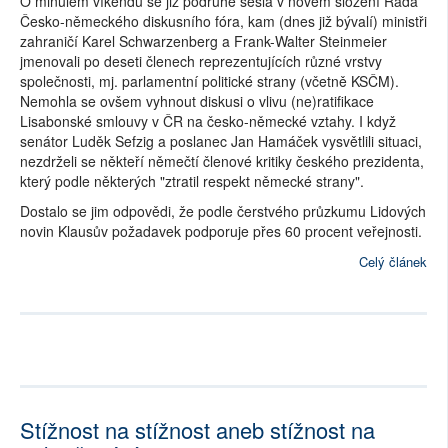
O minulém víkendu se již podruhé sešla v novém složení Rada
Česko-německého diskusního fóra, kam (dnes již bývalí) ministři
zahraničí Karel Schwarzenberg a Frank-Walter Steinmeier
jmenovali po deseti členech reprezentujících různé vrstvy
společnosti, mj. parlamentní politické strany (včetně KSČM).
Nemohla se ovšem vyhnout diskusi o vlivu (ne)ratifikace
Lisabonské smlouvy v ČR na česko-německé vztahy. I když
senátor Luděk Sefzig a poslanec Jan Hamáček vysvětlili situaci,
nezdrželi se někteří němečtí členové kritiky českého prezidenta,
který podle některých "ztratil respekt německé strany".
Dostalo se jim odpovědi, že podle čerstvého průzkumu Lidových
novin Klausův požadavek podporuje přes 60 procent veřejnosti.
Celý článek
Stížnost na stížnost aneb stížnost na