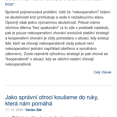
krize"
.
Správně pojmenovává problém, totiž že "nekooperativní" řešení
ve skutečnosti krizi prohlubuje a vede k nežádoucímu stavu.
Opomíjí však jednu významnou skutečnost. Pokud máme
vězňovo dilema "bez opakování" (a to zde v podstatě nastává),
pak je pouze nekooperativní chování evolučně stabilní strategií
a kooperativní chování je vždy potrestáno v situaci, kdy existují
lidé, kteří se chovají nekooperativně (tedy pokud není
nekooperativní jednání například ošetřeno a vymáháno
zákonem). Zcela nejméně výhodnou strategií je pak chovat se
"kooperativně" v situaci, kdy se všichni ostatní chovají
nekooperativně.
Celý článek
Jako správní otroci koušeme do ruky,
která nám pomáhá
17. 10. 2009 /
Václav Žák