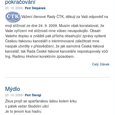
pokračování
20. 10. 2009 /
Petr Štěpánek
Vážení členové Rady ČTK, děkuji za Vaši odpověď na
moji stížnost ze dne 24. 9. 2009. Musím však konstatovat, že
Vaše vyřízení mé stížnosti mne vůbec neuspokojilo. Obsah
Vašeho dopisu a zvláště pak příloha obsahující zprávy vydané
Českou tiskovou kanceláři o inkriminované záležitosti mne
naopak utvrdily v přesvědčení, že jak samotná Česká tisková
kancelář, tak Rada České tiskové kanceláře nepostupovaly vůči
Ing. Radimu Hrehovi korektním způsobem.
Celý článek
Mýdlo
20. 10. 2009 /
Petr Štengl
Zkus projít se sparťanskou šálou kolem krku
v pátek večer Stodolní ulicí
Je to jenom kus hadru