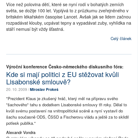
Více než polovina dětí, které se nyní rodí v bohatých zemích
světa, se dožije 100 let. Vyplývá to z průzkumu zveřejněného v
britském lékařském časopise Lancet. Avšak jak se lidem začnou
rozpadávat klouby, ucpávat tepny a vypadávat zuby, vyhlídka na
stáří nemusí být vždy šťastná.
Celý článek
Výroční konference Česko-německého diskusního fóra:
Kde si mají politici z EU stěžovat kvůli
Lisabonské smlouvě?
20. 10. 2009 /
Miroslav Prokeš
"Prezident Klaus je zkušený hráč, který měl na přípravu svého
"šachového" tahu s dodatkem Lisabonské smlouvy tři roky. Dělal to
kvůli svému postavení na vnitropolitické scéně a nyní vystavil do
šachu současně ODS, ČSSD a Fischerovu vládu a ještě za to sklidil
potlesk publika."
Alexandr Vondra