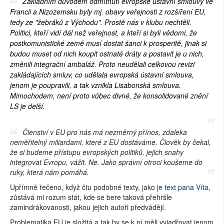
Základním důvodem odmítnutí evropské ústavní smlouvy ve
Francii a Nizozemsku byly mj. obavy veřejnosti z rozšíření EU,
tedy ze "žebráků z Východu". Prostě nás v klubu nechtěli.
Politici, kteří vidí dál než veřejnost, a kteří si byli vědomi, že
postkomunistické země musí dostat šanci k prosperitě, jinak si
budou muset od nich koupit ostnaté dráty a postavit je u nich,
změnili integrační ambaláž. Proto neudělali celkovou revizi
zakládajících smluv, co udělala evropská ústavní smlouva,
jenom je poupravili, a tak vznikla Lisabonská smlouva.
Mimochodem, není proto vůbec divné, že konsolidované znění
LS je delší.
Členství v EU pro nás má nezměrný přínos, zdaleka
neměřitelný miliardami, které z EU dostáváme. Člověk by čekal,
že si budeme přístupu evropských politiků, jejich snahy
integrovat Evropu, vážit. Ne. Jako správní otroci koušeme do
ruky, která nám pomáhá.
Upřímně řečeno, když čtu podobné texty, jako je
text pana Víta
,
zůstává mi rozum stát, kde se bere taková přehršle
zamindrákovanosti, jakou jejich autoři předvádějí.
Problematika EU je složitá a tak by se k ní měli vyjadřovat jenom