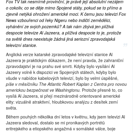
Fox TV tak nesmírně provinční, je právě její absolutní nezájem
o cokoliv, co se děje mimo Spojené státy, pokud se to přímo a
zjevně netýká ohrožení americké moci. K čemu jsou televizi Fox
News vzbouřenci od řeky Nigeru nebo indičtí zemědělci,
vyhánění ze svých pozemků? A tak nám zbývá jen plíživá
despocie televize Al Jazeera, a plíživá despocie to je, protože
na světě dnes neexistuje žádná jiná seriozní zpravodajská
televizní stanice.
Anglická verze katarské zpravodajské televizní stanice Al
Jazeera je praktickým důkazem, že není pravda, že zahraniční
zpravodajství je na prahu své smrti. Kdyby bylo vysílání Al
Jazeery volně k dispozici ve Spojených státech, kdyby bylo
všude v nabídce kabelových televizí, bylo by velmi úspěšné,
píše v měsíčníku The Atlantic Robert Kaplan z Centra pro novou
americkou bezpečnost ve Washingtonu.
Protože přesně to, co
vysílá Al Jazeera, si přejí mezinárodně orientované americké
elity: vizuálně atraktivní, hloubkovou analýzu z desítek zemí
světa.
Během pouhých několika dní letos v květnu, kdy jsem televizi Al
Jazeera sledoval, dostalo se mi pronikavých portrétů
eritrejského a etiopského angažmá v somálské válce, boje