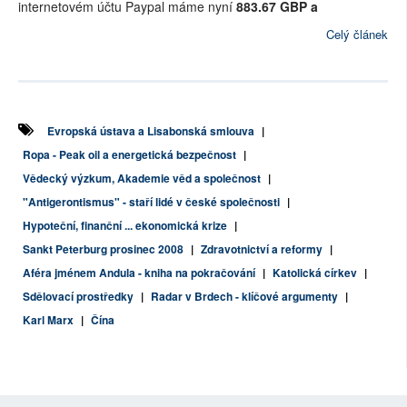
internetovém účtu Paypal máme nyní
883.67 GBP a
Celý článek
Evropská ústava a Lisabonská smlouva
|
Ropa - Peak oil a energetická bezpečnost
|
Vědecký výzkum, Akademie věd a společnost
|
"Antigerontismus" - staří lidé v české společnosti
|
Hypoteční, finanční ... ekonomická krize
|
Sankt Peterburg prosinec 2008
|
Zdravotnictví a reformy
|
Aféra jménem Andula - kniha na pokračování
|
Katolická církev
|
Sdělovací prostředky
|
Radar v Brdech - klíčové argumenty
|
Karl Marx
|
Čína