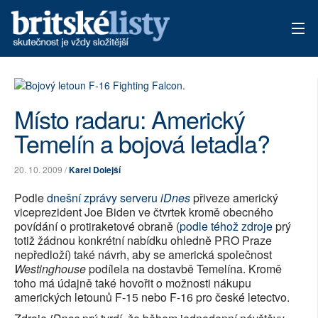
AKTUÁLNÍ VYDÁNÍ
ARCHIV
Místo radaru: Americký
Temelín a bojová letadla?
TÉMATA
20. 10. 2009 /
Karel Dolejší
AUTOŘI
Podle
dnešní zprávy serveru
iDnes
přiveze americký
PŘÍSPĚVKY NA PROVOZ
viceprezident Joe Biden ve čtvrtek kromě obecného
povídání o protiraketové obraně (
podle téhož zdroje
prý
totiž žádnou konkrétní nabídku ohledně PRO Praze
nepředloží) také návrh, aby se americká společnost
Westinghouse
podílela na dostavbě Temelína. Kromě
toho má údajně také hovořit o možnosti nákupu
amerických letounů F-15 nebo F-16 pro české letectvo.