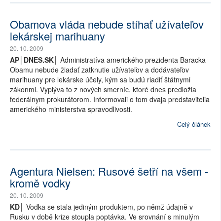
Obamova vláda nebude stíhať užívateľov
lekárskej marihuany
20. 10. 2009
AP│DNES.SK│
Administratíva amerického prezidenta Baracka
Obamu nebude žiadať zatknutie užívateľov a dodávateľov
marihuany pre lekárske účely, kým sa budú riadiť štátnymi
zákonmi. Vyplýva to z nových smerníc, ktoré dnes predložia
federálnym prokurátorom. Informovali o tom dvaja predstavitelia
amerického ministerstva spravodlivosti.
Celý článek
Agentura Nielsen: Rusové šetří na všem -
kromě vodky
20. 10. 2009
KD│
Vodka se stala jediným produktem, po němž údajně v
Rusku v době krize stoupla poptávka. Ve srovnání s minulým