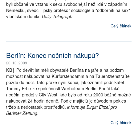
byli občané ve vztahu k sexu svobodnější než lidé v západním
Německu, svědčil lipský profesor sociologie a "odborník na sex"
v britském deníku
Daily Telegraph
.
Celý článek
Berlín: Konec nočních nákupů?
20. 10. 2009
KD│
Po devět let měli obyvatelé Berlína na jaře a na podzim
možnost nakupovat na Kurfürstendamm a na Tauentzienstraße
pozdě do noci. Tato praxe nyní končí, jak oznámil podnikatel
Tommy Erbe ze společnosti Werbeteam Berlin. Končí také
nedělní prodej v City West, kde bylo od roku 2000 běžně možné
nakupovat 24 hodin denně. Podle majitelů je důvodem pokles
tržeb a nedostatek prostředků,
informuje Birgitt Eltzel pro
Berliner Zeitung
.
Celý článek