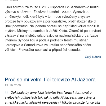
Jsou souzeni za to, že r. 2007 uspořádali v Sacharovově muzeu
výstavu s názvem "Zakázané umění - 2006". Vystavili 20
uměleckých děl, které byly v tom roce vyloučeny z výstav,
protože byly považovány z pornografické, protináboženské či
jinak podvratné. Na jednom obrazu se například věřící modlili k
myšáku Mickeymu namísto k Ježíši Kristu. Okamžitě po otevření
výstavy si na ni stěžovala pravicová nacionalistická organizace
jménem Synoda lidu a podala podnět k trestnímu stíhání
Jerofejeva a Samodurova za urážku náboženského cítění
věřících. Prokurátor souhlasil a případ šel k soudu.
Celý článek
Proč se mi velmi líbí televize Al Jazeera
19. 10. 2009
Dokázala by americká televize Fox News informovat o
světových událostech tak, jak to dělá Al Jazeera, ale z jiné, z
americké nacionalistické perspektivy? Nikoliv, protože to, co činí