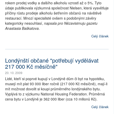
rokem prodej vodky a dalšího alkoholu vzrostl až o 5%. Tyto
údaje publikovala výzkumná společnost Nielsen, která vysvětluje
příčiny růstu prodeje alkoholu šetřením občanů na návštěvě
restaurací. Mnozí specialisté ovšem s podobnými závěry
kategoricky nesouhlasí,
napsala pro Nězavisimuju gazetu
Anastasia Baškatova
.
Celý článek
Londýnští občané "potřebují vydělávat
217 000 Kč měsíčně"
20. 10. 2009
Lidé, kteří si poprvé kupují v Londýně dům či byt na hypotéku,
musejí mít plat 93 000 liber ročně (217 000 Kč měsíčně), mají-li
mít možnost dovolit si koupi průměrného londýnského bytu.
Vyplývá to z výzkumu National Housing Federation. Průměrná
cena bytu v Londýně je 362 000 liber (cca 10 milionů Kč).
Celý článek