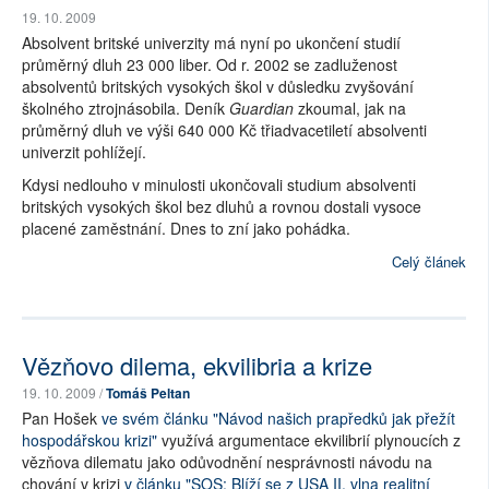
19. 10. 2009
Absolvent britské univerzity má nyní po ukončení studií
průměrný dluh 23 000 liber. Od r. 2002 se zadluženost
absolventů britských vysokých škol v důsledku zvyšování
školného ztrojnásobila. Deník
Guardian
zkoumal, jak na
průměrný dluh ve výši 640 000 Kč třiadvacetiletí absolventi
univerzit pohlížejí.
Kdysi nedlouho v minulosti ukončovali studium absolventi
britských vysokých škol bez dluhů a rovnou dostali vysoce
placené zaměstnání. Dnes to zní jako pohádka.
Celý článek
Vězňovo dilema, ekvilibria a krize
19. 10. 2009 /
Tomáš Peltan
Pan Hošek
ve svém článku "Návod našich prapředků jak přežít
hospodářskou krizi"
využívá argumentace ekvilibrií plynoucích z
vězňova dilematu jako odůvodnění nesprávnosti návodu na
chování v krizi
v článku "SOS: Blíží se z USA II. vlna realitní