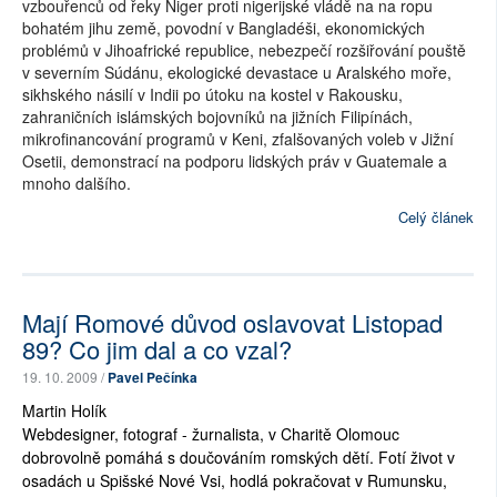
vzbouřenců od řeky Niger proti nigerijské vládě na na ropu
bohatém jihu země, povodní v Bangladéši, ekonomických
problémů v Jihoafrické republice, nebezpečí rozšiřování pouště
v severním Súdánu, ekologické devastace u Aralského moře,
sikhského násilí v Indii po útoku na kostel v Rakousku,
zahraničních islámských bojovníků na jižních Filipínách,
mikrofinancování programů v Keni, zfalšovaných voleb v Jižní
Osetii, demonstrací na podporu lidských práv v Guatemale a
mnoho dalšího.
Celý článek
Mají Romové důvod oslavovat Listopad
89? Co jim dal a co vzal?
19. 10. 2009 /
Pavel Pečínka
Martin Holík
Webdesigner, fotograf - žurnalista, v Charitě Olomouc
dobrovolně pomáhá s doučováním romských dětí. Fotí život v
osadách u Spišské Nové Vsi, hodlá pokračovat v Rumunsku,