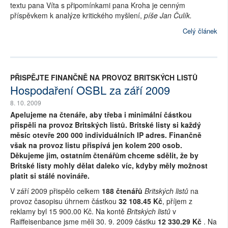
textu pana Víta s připomínkami pana Kroha je cenným
příspěvkem k analýze kritického myšlení,
píše Jan Čulík.
Celý článek
PŘISPĚJTE FINANČNĚ NA PROVOZ BRITSKÝCH LISTŮ
Hospodaření OSBL za září 2009
8. 10. 2009
Apelujeme na čtenáře, aby třeba i minimální částkou
přispěli na provoz Britských listů. Britské listy si každý
měsíc otevře 200 000 individuálních IP adres. Finančně
však na provoz listu přispívá jen kolem 200 osob.
Děkujeme jim, ostatním čtenářům chceme sdělit, že by
Britské listy mohly dělat daleko víc, kdyby měly možnost
platit si stálé novináře.
V září 2009 přispělo celkem
188 čtenářů
Britských listů
na
provoz časopisu úhrnem částkou
32 108.45 Kč
, příjem z
reklamy byl 15 900.00 Kč. Na kontě
Britských listů
v
Raiffeisenbance jsme měli 30. 9. 2009 částku
12 330.29 Kč
. Na