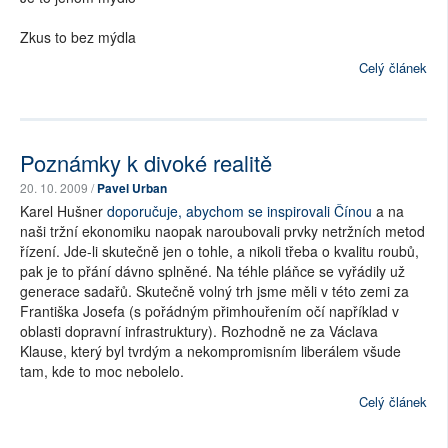
Zkus to bez mýdla
Celý článek
Poznámky k divoké realitě
20. 10. 2009 /
Pavel Urban
Karel Hušner
doporučuje, abychom se inspirovali Čínou
a na
naši tržní ekonomiku naopak naroubovali prvky netržních metod
řízení. Jde-li skutečně jen o tohle, a nikoli třeba o kvalitu roubů,
pak je to přání dávno splněné. Na téhle pláňce se vyřádily už
generace sadařů. Skutečně volný trh jsme měli v této zemi za
Františka Josefa (s pořádným přimhouřením očí například v
oblasti dopravní infrastruktury). Rozhodně ne za Václava
Klause, který byl tvrdým a nekompromisním liberálem všude
tam, kde to moc nebolelo.
Celý článek