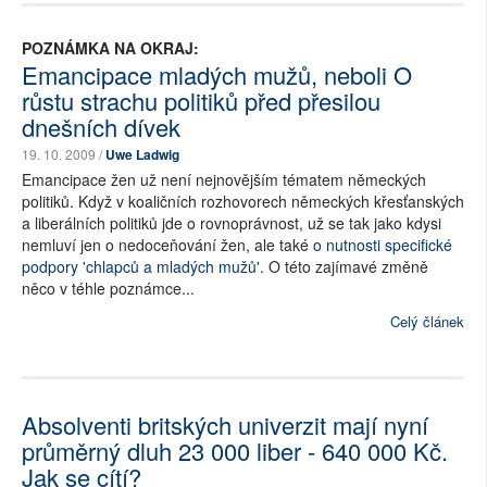
POZNÁMKA NA OKRAJ:
Emancipace mladých mužů, neboli O
růstu strachu politiků před přesilou
dnešních dívek
19. 10. 2009 /
Uwe Ladwig
Emancipace žen už není nejnovějším tématem německých
politiků. Když v koaličních rozhovorech německých křesťanských
a liberálních politiků jde o rovnoprávnost, už se tak jako kdysi
nemluví jen o nedoceňování žen, ale také
o nutnosti specifické
podpory 'chlapců a mladých mužů'
. O této zajímavé změně
něco v téhle poznámce...
Celý článek
Absolventi britských univerzit mají nyní
průměrný dluh 23 000 liber - 640 000 Kč.
Jak se cítí?