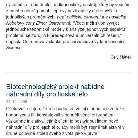
systémů je třeba doplnit o diagnostický nástroj, který by vědcům
z mnoha oborů pomohl lépe vymezit otázky a přemýšlet o
jednotlivých proměnných,
tvrdí politická ekonomka a nositelka
Nobelovy ceny Elinor Ostromová
. "Vědci měli sklon vyvíjet
jednoduché teoretické modely k analýze jednotlivých aspektů
problémů se zdroji a k předepisování univerzálních řešení,"
napsala Ostromová
v článku pro červencové vydání časopisu
Science
.
Celý článek
Biotechnologický projekt nabídne
náhradní díly pro lidské tělo
20. 10. 2009
Očekávejte nejen, že lidé budou žít velmi dlouho, ale že také
budou zcela fit, konstatovali v pondělí vědci při zahájení
výzkumné iniciativy, jejímž cílem je poskytnout lidem nové
náhradní díly pro jejich tělo, aby mohli být stejně tak aktivní v
druhé polovině století svého života jako v první.