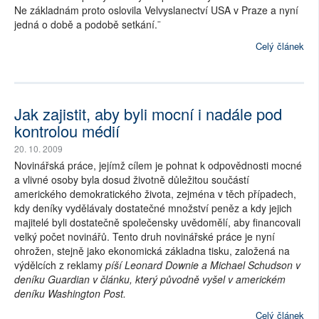
Ne základnám proto oslovila Velvyslanectví USA v Praze a nyní
jedná o době a podobě setkání.¨
Celý článek
Jak zajistit, aby byli mocní i nadále pod
kontrolou médií
20. 10. 2009
Novinářská práce, jejímž cílem je pohnat k odpovědnosti mocné
a vlivné osoby byla dosud životně důležitou součástí
amerického demokratického života, zejména v těch případech,
kdy deníky vydělávaly dostatečné množství peněz a kdy jejich
majitelé byli dostatečně společensky uvědomělí, aby financovali
velký počet novinářů. Tento druh novinářské práce je nyní
ohrožen, stejně jako ekonomická základna tisku, založená na
výdělcích z reklamy
píší Leonard Downie a Michael Schudson v
deníku Guardian v článku, který původně vyšel v americkém
deníku Washington Post.
Celý článek