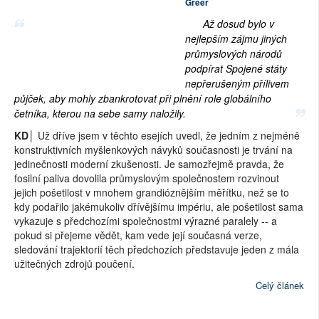
Greer
Až dosud bylo v
nejlepším zájmu jiných
průmyslových národů
podpírat Spojené státy
nepřerušeným přílivem
půjček, aby mohly zbankrotovat při plnění role globálního
četníka, kterou na sebe samy naložily.
KD│
Už dříve jsem v těchto esejích uvedl, že jedním z nejméně
konstruktivních myšlenkových návyků současnosti je trvání na
jedinečnosti moderní zkušenosti. Je samozřejmě pravda, že
fosilní paliva dovolila průmyslovým společnostem rozvinout
jejich pošetilost v mnohem grandióznějším měřítku, než se to
kdy podařilo jakémukoliv dřívějšímu impériu, ale pošetilost sama
vykazuje s předchozími společnostmi výrazné paralely -- a
pokud si přejeme vědět, kam vede její současná verze,
sledování trajektorií těch předchozích představuje jeden z mála
užitečných zdrojů poučení.
Celý článek