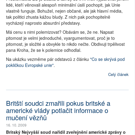
lidé, kteří věnovali alespoň minimální úsilí pochopit, jak Unie
vlastně funguje. Bohužel, nejen občané, ale jak hlavní média,
tak politici zhusta kážou bludy. Z nich pak pochopitelně
vycházejí naprosto absurdní představy.
Má cenu s nimi polemizovat? Obávám se, že ne. Napsat
pitomost je velmi jednoduché, vyargumentovat, proč je to
pitomost, je složité a obvykle to nikdo nečte. Obdivuji trpělivost
pana Kroha, že se k polemice odhodlal.
Na ukázku vezměme pár odstavců z článku
"Co se skrývá pod
pokličkou Evropské unie"
.
Celý článek
Britští soudci zmařili pokus britské a
americké vlády potlačit informace o
mučení vězňů
16. 10. 2009
Britský Nejvyšší soud nařídil zveřejnění americké zprávy o