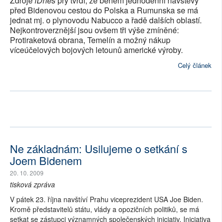
Zdroje
iDnes
prý tvrdí, že během jednodenní návštěvy
před Bidenovou cestou do Polska a Rumunska se má
jednat mj. o plynovodu Nabucco a řadě dalších oblastí.
Nejkontroverznější jsou ovšem tři výše zmíněné:
Protiraketová obrana, Temelín a možný nákup
víceúčelových bojových letounů americké výroby.
Celý článek
Ne základnám: Usilujeme o setkání s
Joem Bidenem
20. 10. 2009
tisková zpráva
V pátek 23. října navštíví Prahu viceprezident USA Joe Biden.
Kromě představitelů státu, vlády a opozičních politiků, se má
setkat se zástupci významných společenských iniciativ. Iniciativa