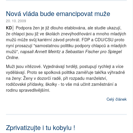
Nová vláda bude emancipovat muže
20. 10. 2009
KD│
Podpora žen je již dlouho etablována, ale studie ukazují,
že chlapci jsou již ve školách znevýhodňováni a mnoho mladých
mužů může svůj kariérní závod prohrát. FDP a CDU/CSU proto
nyní prosazují "samostatnou politiku podpory chlapců a mladých
mužů",
napsali Annett Meiritz a Sebastian Fischer pro Spiegel
Online
.
Muži jsou vítězové. Vyjednávají tvrději, postupují rychleji a více
vydělávají. Proto se spolková politika zaměřuje takřka výhradně
na ženy: Ženy v dozorčí radě, při rozpadu manželství,
rodičovské přídavky, školky - to vše má učinit zaměstnání a
rodinu spravedlivějšími.
Celý článek
Zprivatizujte i tu kobylu !