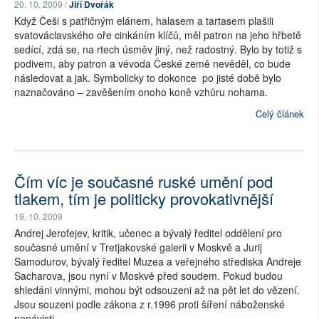
20. 10. 2009 /
Jiří Dvořák
Když Češi s patřičným elánem, halasem a tartasem plašili
svatováclavského oře cinkáním klíčů, měl patron na jeho hřbetě
sedící, zdá se, na rtech úsměv jiný, než radostný. Bylo by totiž s
podivem, aby patron a vévoda České země nevěděl, co bude
následovat a jak. Symbolicky to dokonce po jisté době bylo
naznačováno – zavěšením onoho koně vzhůru nohama.
Celý článek
Čím víc je současné ruské umění pod
tlakem, tím je politicky provokativnější
19. 10. 2009
Andrej Jerofejev, kritik, učenec a bývalý ředitel oddělení pro
současné umění v Tretjakovské galerii v Moskvě a Jurij
Samodurov, bývalý ředitel Muzea a veřejného střediska Andreje
Sacharova, jsou nyní v Moskvě před soudem. Pokud budou
shledáni vinnými, mohou být odsouzeni až na pět let do vězení.
Jsou souzeni podle zákona z r.1996 proti šíření náboženské
nenávisti.