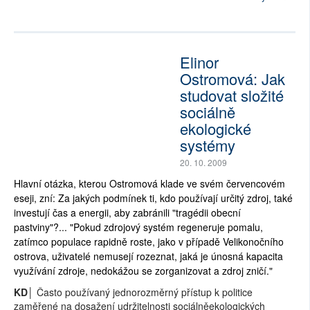
Elinor
Ostromová: Jak
studovat složité
sociálně
ekologické
systémy
20. 10. 2009
Hlavní otázka, kterou Ostromová klade ve svém červencovém
eseji, zní: Za jakých podmínek ti, kdo používají určitý zdroj, také
investují čas a energii, aby zabránili "tragédii obecní
pastviny"?... "Pokud zdrojový systém regeneruje pomalu,
zatímco populace rapidně roste, jako v případě Velikonočního
ostrova, uživatelé nemusejí rozeznat, jaká je únosná kapacita
využívání zdroje, nedokážou se zorganizovat a zdroj zničí."
KD│
Často používaný jednorozměrný přístup k politice
zaměřené na dosažení udržitelnosti sociálněekologických