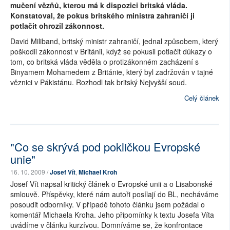
mučení vězňů, kterou má k dispozici britská vláda.
Konstatoval, že pokus britského ministra zahraničí ji
potlačit ohrozil zákonnost.
David Miliband, britský ministr zahraničí, jednal způsobem, který
poškodil zákonnost v Británii, když se pokusil potlačit důkazy o
tom, co britská vláda věděla o protizákonném zacházení s
Binyamem Mohamedem z Británie, který byl zadržován v tajné
věznici v Pákistánu. Rozhodl tak britský Nejvyšší soud.
Celý článek
"Co se skrývá pod pokličkou Evropské
unie"
16. 10. 2009 /
Josef Vít
,
Michael Kroh
Josef Vít napsal kritický článek o Evropské unii a o Lisabonské
smlouvě. Příspěvky, které nám autoři posílají do BL, necháváme
posoudit odborníky. V případě tohoto článku jsem požádal o
komentář Michaela Kroha. Jeho připomínky k textu Josefa Víta
uvádíme v článku kurzívou. Domníváme se, že konfrontace