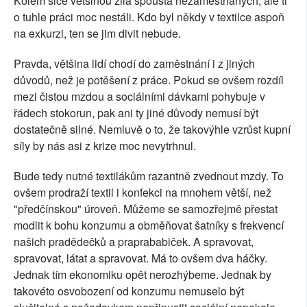
Kolem sice většinou žila spousta nezaměstnaných, ale ti
o tuhle práci moc nestáli. Kdo byl někdy v textilce aspoň
na exkurzi, ten se jim divit nebude.
Pravda, většina lidí chodí do zaměstnání i z jiných
důvodů, než je potěšení z práce. Pokud se ovšem rozdíl
mezi čistou mzdou a sociálními dávkami pohybuje v
řádech stokorun, pak ani ty jiné důvody nemusí být
dostatečně silné. Nemluvě o to, že takovýhle vzrůst kupní
síly by nás asi z krize moc nevytrhnul.
Bude tedy nutné textilákům razantně zvednout mzdy. To
ovšem prodraží textil i konfekci na mnohem větší, než
"předčínskou" úroveň. Můžeme se samozřejmě přestat
modlit k bohu konzumu a obměňovat šatníky s frekvencí
našich pradědečků a praprababiček. A spravovat,
spravovat, látat a spravovat. Má to ovšem dva háčky.
Jednak tím ekonomiku opět nerozhýbeme. Jednak by
takovéto osvobození od konzumu nemuselo být