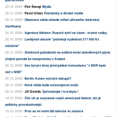
pokračování
20.10. 2009 /
Petr Štengl
Mýdlo
20.10. 2009 /
Pavel Urban
Poznámky k divoké realitě
20.10. 2009 /
Obamova vláda nebude stíhať užívateľov lekárskej
marihuany
20.10. 2009 /
Agentura Nielsen: Rusové šetří na všem - kromě vodky
20.10. 2009 /
Londýnští občané "potřebují vydělávat 217 000 Kč
měsíčně"
20.10. 2009 /
Změkčení požadavků na snížení emisí skleníkových plynů
zřejmě povede ke kompromisu v Kodani
20.10. 2009 /
Sex byl pro ženy před pádem komunismu "v NDR lepší
než v NSR"
20.10. 2009 /
Berlín: Konec nočních nákupů?
20.10. 2009 /
Nová vláda bude emancipovat muže
20.10. 2009 /
Jiří Dvořák
Zprivatizujte i tu kobylu !
19.10. 2009 /
Čím víc je současné ruské umění pod tlakem, tím je
politicky provokativnější
19.10. 2009 /
Proč se mi velmi líbí televize Al Jazeera