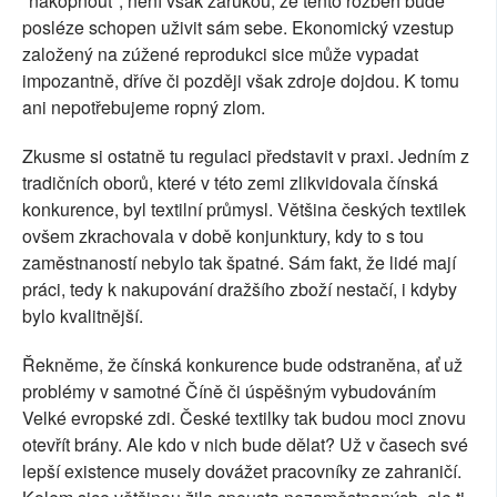
"nakopnout", není však zárukou, že tento rozběh bude
posléze schopen uživit sám sebe. Ekonomický vzestup
založený na zúžené reprodukci sice může vypadat
impozantně, dříve či později však zdroje dojdou. K tomu
ani nepotřebujeme ropný zlom.
Zkusme si ostatně tu regulaci představit v praxi. Jedním z
tradičních oborů, které v této zemi zlikvidovala čínská
konkurence, byl textilní průmysl. Většina českých textilek
ovšem zkrachovala v době konjunktury, kdy to s tou
zaměstnaností nebylo tak špatné. Sám fakt, že lidé mají
práci, tedy k nakupování dražšího zboží nestačí, i kdyby
bylo kvalitnější.
Řekněme, že čínská konkurence bude odstraněna, ať už
problémy v samotné Číně či úspěšným vybudováním
Velké evropské zdi. České textilky tak budou moci znovu
otevřít brány. Ale kdo v nich bude dělat? Už v časech své
lepší existence musely dovážet pracovníky ze zahraničí.