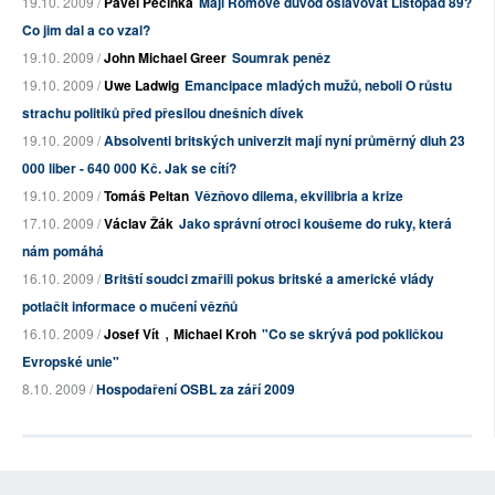
19.10. 2009 /
Pavel Pečínka
Mají Romové důvod oslavovat Listopad 89?
Co jim dal a co vzal?
19.10. 2009 /
John Michael Greer
Soumrak peněz
19.10. 2009 /
Uwe Ladwig
Emancipace mladých mužů, neboli O růstu
strachu politiků před přesilou dnešních dívek
19.10. 2009 /
Absolventi britských univerzit mají nyní průměrný dluh 23
000 liber - 640 000 Kč. Jak se cítí?
19.10. 2009 /
Tomáš Peltan
Vězňovo dilema, ekvilibria a krize
17.10. 2009 /
Václav Žák
Jako správní otroci koušeme do ruky, která
nám pomáhá
16.10. 2009 /
Britští soudci zmařili pokus britské a americké vlády
potlačit informace o mučení vězňů
,
16.10. 2009 /
Josef Vít
Michael Kroh
"Co se skrývá pod pokličkou
Evropské unie"
8.10. 2009 /
Hospodaření OSBL za září 2009