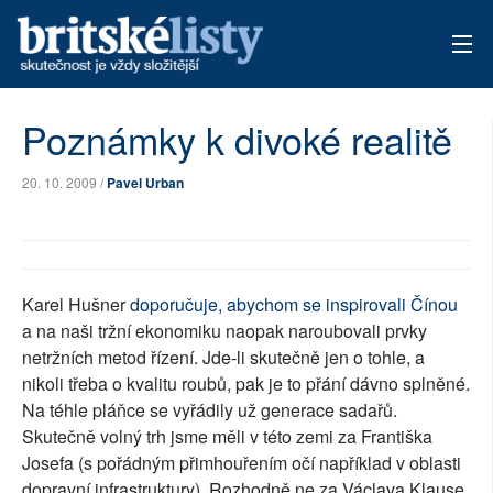
AKTUÁLNÍ VYDÁNÍ
Poznámky k divoké realitě
ARCHIV
20. 10. 2009 /
Pavel Urban
TÉMATA
AUTOŘI
Karel Hušner
doporučuje, abychom se inspirovali Čínou
PŘÍSPĚVKY NA PROVOZ
a na naši tržní ekonomiku naopak naroubovali prvky
netržních metod řízení. Jde-li skutečně jen o tohle, a
nikoli třeba o kvalitu roubů, pak je to přání dávno splněné.
Na téhle pláňce se vyřádily už generace sadařů.
Skutečně volný trh jsme měli v této zemi za Františka
Josefa (s pořádným přimhouřením očí například v oblasti
dopravní infrastruktury). Rozhodně ne za Václava Klause,