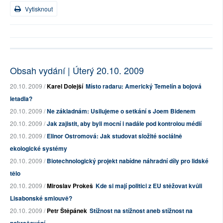
Vytisknout
Obsah vydání | Úterý 20.10. 2009
20.10. 2009 /
Karel Dolejší
Místo radaru: Americký Temelín a bojová
letadla?
20.10. 2009 /
Ne základnám: Usilujeme o setkání s Joem Bidenem
20.10. 2009 /
Jak zajistit, aby byli mocní i nadále pod kontrolou médií
20.10. 2009 /
Elinor Ostromová: Jak studovat složité sociálně
ekologické systémy
20.10. 2009 /
Biotechnologický projekt nabídne náhradní díly pro lidské
tělo
20.10. 2009 /
Miroslav Prokeš
Kde si mají politici z EU stěžovat kvůli
Lisabonské smlouvě?
20.10. 2009 /
Petr Štěpánek
Stížnost na stížnost aneb stížnost na