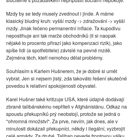
slučitelné s požadavkem nepřipustit sociální nepokoje.
Mzdy by se tedy musely zvednout i jinde. A máme
klasický bludný kruh: vyšší mzdy -> zdražování -> vyšší
mzdy. Jinak řečeno permanentní inflace. Ta kupodivu
nepostihuje ani tak marže obchodníků (ti si naopak
nějaké to procento přirazí jako kompenzaci rizik), jako
spíše lidi (a spotřebitele) závislé na pevné mzdě.
Zejména těch, kteří nemohou dělat problémy.
Souhlasím s Karlem Hušnerem, že je dobré si umět
vybrat. Jen si nejsem jistý, zda takováto řešení skutečně
povedou k relativní spokojenosti obyvatel.
Karel Hušner také kritizuje USA, které údajně dodávají
zbraně talibánskému nepříteli v Afghánistánu. Odkaz na
spoustu překupníků prý neobstojí, protože se jedná o
"ohromná množství". Za prve, nevím, jak dnes, ale v
minulosti dokázali překupníci, někdy i ilegální, vyzbrojit
celé armády. Za druhé, Taliban nevede frontovou válku,