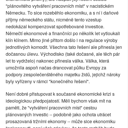
"plánovitého vytváření pracovních míst" v nacistickém
Německu. To sice rozeběhlo ekonomiku, a s ní i daňové
příjmy německého státu, nicméně tento vzestup
nedokázal kompenzovat spotřebované investice.
Němečtí ekonomové a finančníci po několik let vytloukali
klín klínem. Mimo jiné přitom došlo i na regulace výroby
jednotlivých komodit. Všechna tato řešení ale přinesla jen
dočasnou úlevu. Východisko (také dočasné, ale těch pár
let to vydrželo) nakonec přinesla válka. Válka, která
umožnila aspoň načas drancovat půlku Evropy za
podpory zespolečenštěného majetku židů, jejichž nároky
byly vyřízeny v rámci "konečného řešení".
Není dobré přistupovat k současné ekonomické krizi s
ideologickou předpojatostí. Měli bychom však mít na
paměti, že "vytváření pracovních míst" cestou
plánovaných investic -- podobně jako ochota utrácet
prosazovaná tržními ekonomy -- může sice ekonomiku