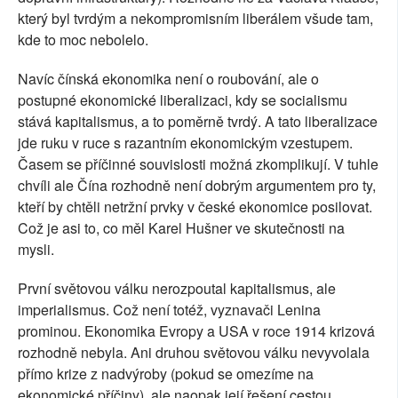
který byl tvrdým a nekompromisním liberálem všude tam,
kde to moc nebolelo.
Navíc čínská ekonomika není o roubování, ale o
postupné ekonomické liberalizaci, kdy se socialismu
stává kapitalismus, a to poměrně tvrdý. A tato liberalizace
jde ruku v ruce s razantním ekonomickým vzestupem.
Časem se příčinné souvislosti možná zkomplikují. V tuhle
chvíli ale Čína rozhodně není dobrým argumentem pro ty,
kteří by chtěli netržní prvky v české ekonomice posilovat.
Což je asi to, co měl Karel Hušner ve skutečnosti na
mysli.
První světovou válku nerozpoutal kapitalismus, ale
imperialismus. Což není totéž, vyznavači Lenina
prominou. Ekonomika Evropy a USA v roce 1914 krizová
rozhodně nebyla. Ani druhou světovou válku nevyvolala
přímo krize z nadvýroby (pokud se omezíme na
ekonomické příčiny), ale naopak její řešení cestou