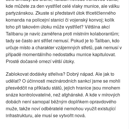
kde můžete za den vystřílet celé vlaky munice, ale válku
partyzánskou. Zkuste si představit útok třicetičlenného
komanda na policejní stanici či vojenský konvoj; kolik
toho při takovém útoku může vystřílet? Většina akcí
Talibanu je navíc zaměřena proti místním kolaborantům;
tady se často ani střílet nemusí. Pokud je to Taliban, kdo
určuje místo a charakter vzájemných střetů, pak nemusí v
případě momentálního nedostatku munice kapitulovat.
Prostě dočasně omezí větší útoky.
Zablokovat dodávky střeliva? Dobrý nápad. Ale jak to
udělat? O účinnosti mezinárodních sankcí jsme se mohli
přesvědčit na příkladu států, jejich hranice jsou mnohem
snáze kontrolovatelné, než afghánské. A kde v mírových
dobách není samopal běžným doplňkem opravdového
muže, takže noví odběratelé nemohou využít existující
infrastrukturu, ale musí se vytvořit nová.