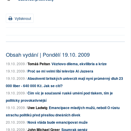
Vytisknout
Obsah vydání | Pondělí 19.10. 2009
19.10. 2009 /
Tomáš Peltan
Vězňovo dilema, ekvilibria a krize
19.10. 2009 /
Proč se mi velmi líbí televize Al Jazeera
19.10. 2009 /
Absolventi britských univerzit mají nyní průměrný dluh 23
000 liber - 640 000 Kč. Jak se cítí?
19.10. 2009 /
Čím víc je současné ruské umění pod tlakem, tím je
politicky provokativnější
19.10. 2009 /
Uwe Ladwig
Emancipace mladých mužů, neboli O růstu
strachu politiků před přesilou dnešních dívek
20.10. 2009 /
Nová vláda bude emancipovat muže
19.10. 2009 /
John Michael Greer
Soumrak peněz