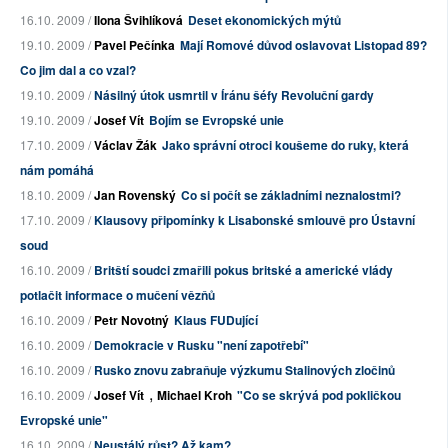
16.10. 2009 /
Ilona Švihlíková
Deset ekonomických mýtů
19.10. 2009 /
Pavel Pečínka
Mají Romové důvod oslavovat Listopad 89?
Co jim dal a co vzal?
19.10. 2009 /
Násilný útok usmrtil v Íránu šéfy Revoluční gardy
19.10. 2009 /
Josef Vít
Bojím se Evropské unie
17.10. 2009 /
Václav Žák
Jako správní otroci koušeme do ruky, která
nám pomáhá
18.10. 2009 /
Jan Rovenský
Co si počít se základními neznalostmi?
17.10. 2009 /
Klausovy připomínky k Lisabonské smlouvě pro Ústavní
soud
16.10. 2009 /
Britští soudci zmařili pokus britské a americké vlády
potlačit informace o mučení vězňů
16.10. 2009 /
Petr Novotný
Klaus FUDující
16.10. 2009 /
Demokracie v Rusku "není zapotřebí"
16.10. 2009 /
Rusko znovu zabraňuje výzkumu Stalinových zločinů
,
16.10. 2009 /
Josef Vít
Michael Kroh
"Co se skrývá pod pokličkou
Evropské unie"
16.10. 2009 /
Neustálý růst? Až kam?