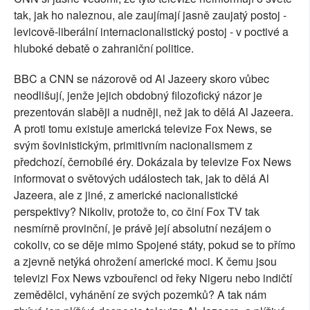
tak, jak ho naleznou, ale zaujímají jasně zaujatý postoj -
levicově-liberální internacionalistický postoj - v poctivé a
hluboké debatě o zahraniční politice.
BBC a CNN se názorově od Al Jazeery skoro vůbec
neodlišují, jenže jejich obdobný filozofický názor je
prezentován slaběji a nudněji, než jak to dělá Al Jazeera.
A proti tomu existuje americká televize Fox News, se
svým šovinistickým, primitivním nacionalismem z
předchozí, černobílé éry. Dokázala by televize Fox News
informovat o světových událostech tak, jak to dělá Al
Jazeera, ale z jiné, z americké nacionalistické
perspektivy? Nikoliv, protože to, co činí Fox TV tak
nesmírně provinční, je právě její absolutní nezájem o
cokoliv, co se děje mimo Spojené státy, pokud se to přímo
a zjevně netýká ohrožení americké moci. K čemu jsou
televizi Fox News vzbouřenci od řeky Nigeru nebo indičtí
zemědělci, vyhánění ze svých pozemků? A tak nám