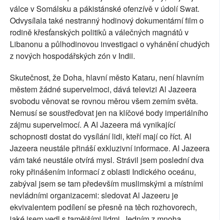
válce v Somálsku a pákistánské ofenzívě v údolí Swat.
Odvysílala také nestranný hodinový dokumentární film o
rodině křesťanských politiků a válečných magnátů v
Libanonu a půlhodinovou investigaci o vyhánění chudých
z nových hospodářských zón v Indii.
Skutečnost, že Doha, hlavní město Kataru, není hlavním
městem žádné supervelmoci, dává televizi Al Jazeera
svobodu věnovat se rovnou měrou všem zemím světa.
Nemusí se soustřeďovat jen na klíčové body imperiálního
zájmu supervelmocí. A Al Jazeera má vynikající
schopnosti dostat do vysílání lidi, kteří mají co říct. Al
Jazeera neustále přináší exkluzivní informace. Al Jazeera
vám také neustále otvírá mysl. Strávil jsem poslední dva
roky přinášením informací z oblasti Indického oceánu,
zabýval jsem se tam především muslimskými a místními
nevládními organizacemi: sledovat Al Jazeeru je
ekvivalentem podílení se přesně na těch rozhovorech,
jaké jsem vedl s tamějšími lidmi. Jedním z mnoha