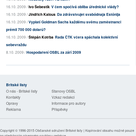
16.10. 2009 /
Ivo Šebestík
V čem spočívá obliba úřednické vlády?
16.10. 2009 /
Jindřich Kalous
Da zdrávstvujet svabódnaja Estónija
16.10. 2009 /
Vyplatí Goldman Sachs každému svému zaměstnanci
prémii 700 000 dolarů?
16.10. 2009 /
Štěpán Kotrba
Rada ČTK včera spáchala kolektivní
sebevraždu
8.10. 2009 /
Hospodaření OSBL za září 2009
Britské listy
O nás - Britské listy
Stanovy OSBL
Kontakty
Vzkaz redakci
Opravy
Informace pro autory
Reklama
Příspěvky
Copyright © 1996-2015
Občanské sdružení Britské listy
| Kopírování obsahu možné pouze
po předchozím písemném souhlasu redakce.