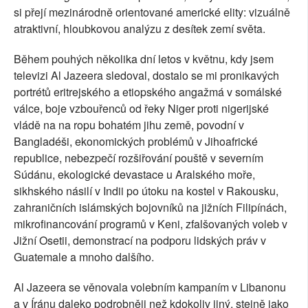
si přejí mezinárodně orientované americké elity: vizuálně
atraktivní, hloubkovou analýzu z desítek zemí světa.
Během pouhých několika dní letos v květnu, kdy jsem
televizi Al Jazeera sledoval, dostalo se mi pronikavých
portrétů eritrejského a etiopského angažmá v somálské
válce, boje vzbouřenců od řeky Niger proti nigerijské
vládě na na ropu bohatém jihu země, povodní v
Bangladéši, ekonomických problémů v Jihoafrické
republice, nebezpečí rozšiřování pouště v severním
Súdánu, ekologické devastace u Aralského moře,
sikhského násilí v Indii po útoku na kostel v Rakousku,
zahraničních islámských bojovníků na jižních Filipínách,
mikrofinancování programů v Keni, zfalšovaných voleb v
Jižní Osetii, demonstrací na podporu lidských práv v
Guatemale a mnoho dalšího.
Al Jazeera se věnovala volebním kampaním v Libanonu
a v Íránu daleko podrobněji než kdokoliv jiný, stejně jako