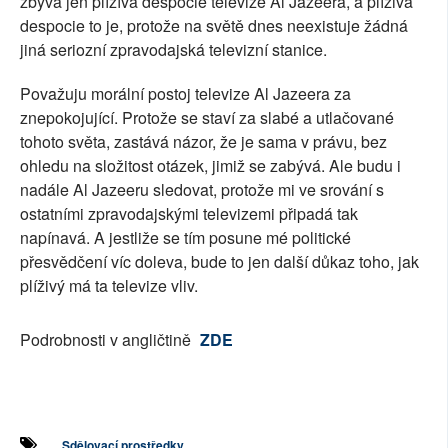
zbývá jen plížívá despocie televize Al Jazeera, a plíživá
despocie to je, protože na světě dnes neexistuje žádná
jiná seriozní zpravodajská televizní stanice.
Považuju morální postoj televize Al Jazeera za
znepokojující. Protože se staví za slabé a utlačované
tohoto světa, zastává názor, že je sama v právu, bez
ohledu na složitost otázek, jimiž se zabývá. Ale budu i
nadále Al Jazeeru sledovat, protože mi ve srování s
ostatními zpravodajskými televizemi připadá tak
napínavá. A jestliže se tím posune mé politické
přesvědčení víc doleva, bude to jen další důkaz toho, jak
plíživý má ta televize vliv.
Podrobnosti v angličtině
ZDE
Sdělovací prostředky