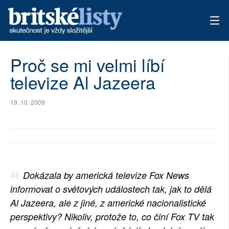
AKTUÁLNÍ VYDÁNÍ
Proč se mi velmi líbí
televize Al Jazeera
ARCHIV
TÉMATA
19. 10. 2009
AUTOŘI
PŘÍSPĚVKY NA PROVOZ
Dokázala by americká televize Fox News
informovat o světových událostech tak, jak to dělá
Al Jazeera, ale z jiné, z americké nacionalistické
perspektivy? Nikoliv, protože to, co činí Fox TV tak