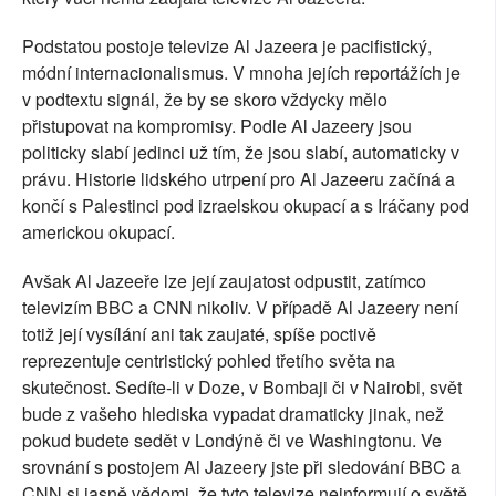
Podstatou postoje televize Al Jazeera je pacifistický,
módní internacionalismus. V mnoha jejích reportážích je
v podtextu signál, že by se skoro vždycky mělo
přistupovat na kompromisy. Podle Al Jazeery jsou
politicky slabí jedinci už tím, že jsou slabí, automaticky v
právu. Historie lidského utrpení pro Al Jazeeru začíná a
končí s Palestinci pod izraelskou okupací a s Iráčany pod
americkou okupací.
Avšak Al Jazeeře lze její zaujatost odpustit, zatímco
televizím BBC a CNN nikoliv. V případě Al Jazeery není
totiž její vysílání ani tak zaujaté, spíše poctivě
reprezentuje centristický pohled třetího světa na
skutečnost. Sedíte-li v Doze, v Bombaji či v Nairobi, svět
bude z vašeho hlediska vypadat dramaticky jinak, než
pokud budete sedět v Londýně či ve Washingtonu. Ve
srovnání s postojem Al Jazeery jste při sledování BBC a
CNN si jasně vědomi, že tyto televize neinformují o světě