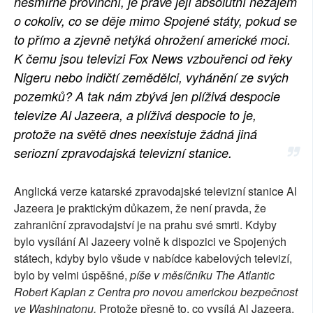
nesmírně provinční, je právě její absolutní nezájem
o cokoliv, co se děje mimo Spojené státy, pokud se
to přímo a zjevně netýká ohrožení americké moci.
K čemu jsou televizi Fox News vzbouřenci od řeky
Nigeru nebo indičtí zemědělci, vyhánění ze svých
pozemků? A tak nám zbývá jen plíživá despocie
televize Al Jazeera, a plíživá despocie to je,
protože na světě dnes neexistuje žádná jiná
seriozní zpravodajská televizní stanice.
Anglická verze katarské zpravodajské televizní stanice Al
Jazeera je praktickým důkazem, že není pravda, že
zahraniční zpravodajství je na prahu své smrti. Kdyby
bylo vysílání Al Jazeery volně k dispozici ve Spojených
státech, kdyby bylo všude v nabídce kabelových televizí,
bylo by velmi úspěšné,
píše v měsíčníku The Atlantic
Robert Kaplan z Centra pro novou americkou bezpečnost
ve Washingtonu.
Protože přesně to, co vysílá Al Jazeera,