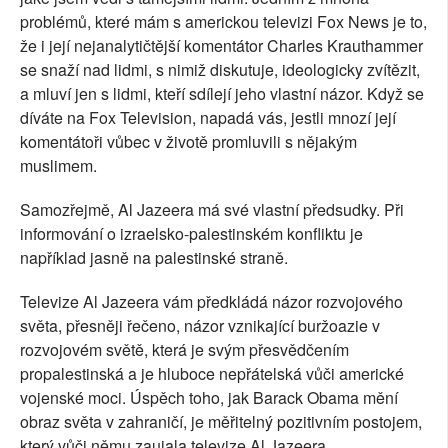
problémů, které mám s americkou televizi Fox News je to,
že i její nejanalytičtější komentátor Charles Krauthammer
se snaží nad lidmi, s nimiž diskutuje, ideologicky zvítězit,
a mluví jen s lidmi, kteří sdílejí jeho vlastní názor. Když se
díváte na Fox Television, napadá vás, jestli mnozí její
komentátoři vůbec v životě promluvili s nějakým
muslimem.
Samozřejmě, Al Jazeera má své vlastní předsudky. Při
informování o izraelsko-palestinském konfliktu je
například jasně na palestinské straně.
Televize Al Jazeera vám předkládá názor rozvojového
světa, přesněji řečeno, názor vznikající buržoazie v
rozvojovém světě, která je svým přesvědčením
propalestinská a je hluboce nepřátelská vůči americké
vojenské moci. Úspěch toho, jak Barack Obama mění
obraz světa v zahraničí, je měřitelný pozitivním postojem,
který vůči němu zaujala televize Al Jazeera.