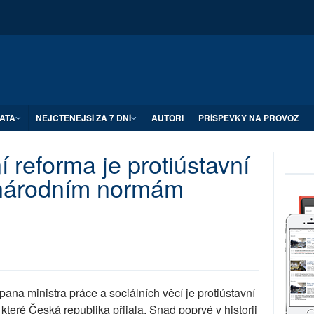
ATA
NEJČTENĚJŠÍ ZA 7 DNÍ
AUTOŘI
PŘÍSPĚVKY NA PROVOZ
 reforma je protiústavní
inárodním normám
pana ministra práce a sociálních věcí je protiústavní
eré Česká republika přijala. Snad poprvé v historii