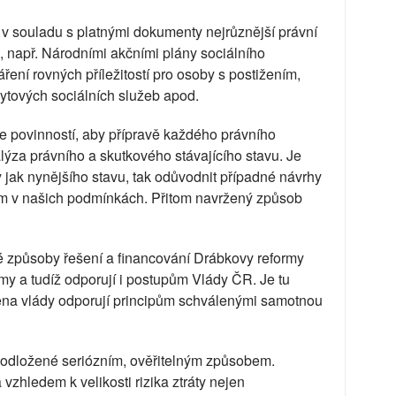
 v souladu s platnými dokumenty nejrůznější právní
i, např. Národními akčními plány sociálního
ení rovných příležitostí pro osoby s postižením,
tových sociálních služeb apod.
je povinností, aby přípravě každého právního
ýza právního a skutkového stávajícího stavu. Je
 jak nynějšího stavu, tak odůvodnit případné návrhy
m v našich podmínkách. Přitom navržený způsob
 způsoby řešení a financování Drábkovy reformy
y a tudíž odporují i postupům Vlády ČR. Je tu
lena vlády odporují principům schválenými samotnou
 podložené seriózním, ověřitelným způsobem.
 vzhledem k velikosti rizika ztráty nejen