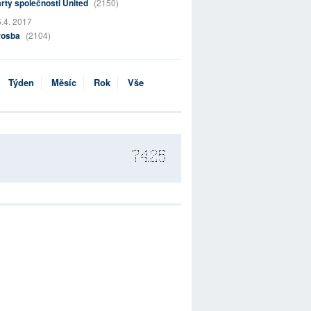
rty společnosti United
(2150)
.4. 2017
rosba
(2104)
Týden
Měsíc
Rok
Vše
7425