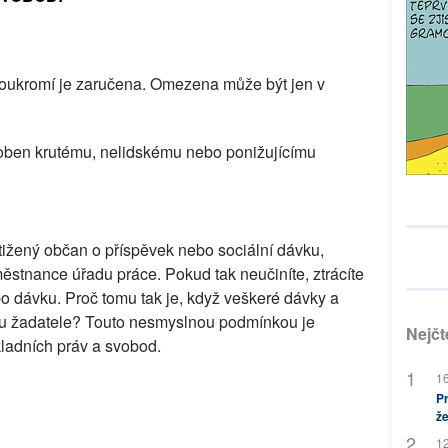
 soukromí je zaručena. Omezena může být jen v
oben krutému, nelidskému nebo ponižujícímu
ižený občan o příspěvek nebo sociální dávku,
městnance úřadu práce. Pokud tak neučiníte, ztrácíte
 dávku. Proč tomu tak je, když veškeré dávky a
jmu žadatele? Touto nesmyslnou podmínkou je
Nejčt
kladních práv a svobod.
16
Pr
že
12