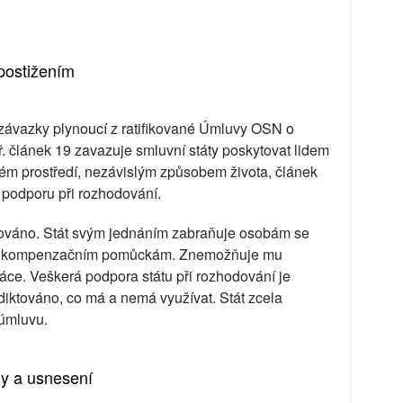
postižením
 závazky plynoucí z ratifikované Úmluvy OSN o
. článek 19 zavazuje smluvní státy poskytovat lidem
ném prostředí, nezávislým způsobem života, článek
 podporu při rozhodování.
šováno. Stát svým jednáním zabraňuje osobám se
 ke kompenzačním pomůckám. Znemožňuje mu
áce. Veškerá podpora státu při rozhodování je
iktováno, co má a nemá využívat. Stát zcela
 úmluvu.
ny a usnesení