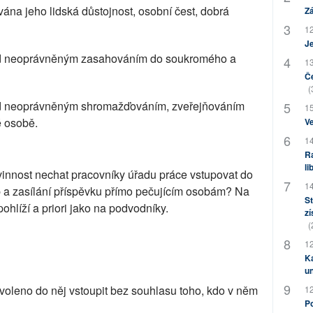
ána jeho lidská důstojnost, osobní čest, dobrá
Zá
12
J
ed neoprávněným zasahováním do soukromého a
13
Če
(
ed neoprávněným shromažďováním, zveřejňováním
15
é osobě.
Ve
14
Ra
li
vinnost nechat pracovníky úřadu práce vstupovat do
14
b a zasílání příspěvku přímo pečujícím osobám? Na
St
hlíží a priori jako na podvodníky.
zí
(
12
Ka
u
ovoleno do něj vstoupit bez souhlasu toho, kdo v něm
12
Po