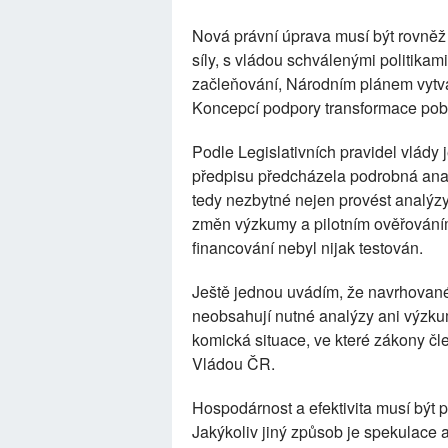
Nová právní úprava musí být rovněž
síly, s vládou schválenými politikam
začleňování, Národním plánem vytvář
Koncepcí podpory transformace poby
Podle Legislativních pravidel vlády 
předpisu předcházela podrobná anal
tedy nezbytné nejen provést analýzy
změn výzkumy a pilotním ověřování
financování nebyl nijak testován.
Ještě jednou uvádím, že navrhované
neobsahují nutné analýzy ani výzkum
komická situace, ve které zákony č
Vládou ČR.
Hospodárnost a efektivita musí být
Jakýkoliv jiný způsob je spekulace a