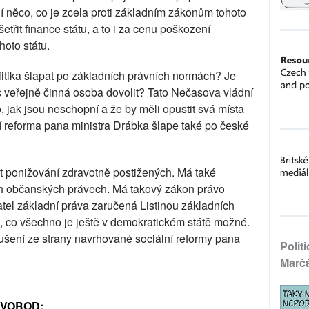
ní něco, co je zcela proti základním zákonům tohoto
etřit finance státu, a to i za cenu poškození
oto státu.
itika šlapat po základních právních normách? Je
c veřejně činná osoba dovolit? Tato Nečasova vládní
, jak jsou neschopní a že by měli opustit svá místa
í reforma pana ministra Drábka šlape také po české
t ponižování zdravotně postižených. Má také
ích občanských právech. Má takový zákon právo
tel základní práva zaručená Listinou základních
 co všechno je ještě v demokratickém státě možné.
ušení ze strany navrhované sociální reformy pana
Polit
Marč
SVOBOD: