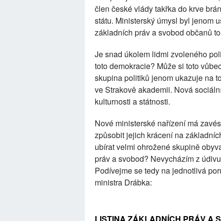
člen české vlády takřka do krve brá
státu. Ministerský úmysl byl jenom uš
základních práv a svobod občanů toh
Je snad úkolem lidmi zvoleného poli
toto demokracie? Může si toto vůbe
skupina politiků jenom ukazuje na to
ve Strakově akademii. Nová sociáln
kulturnosti a státnosti.
Nové ministerské nařízení má zavés
způsobit jejich krácení na základn
ubírat velmi ohrožené skupině obyva
práv a svobod? Nevycházím z údivu,
Podívejme se tedy na jednotlivá por
ministra Drábka:
LISTINA ZÁKLADNÍCH PRÁV A 