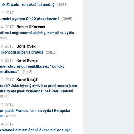
nik Západu - tentokrát skutečný
(4253)
.4. 2017
e ruský systém S-400 přeceňován?
(3505)
.4. 2017
Bohumil Kartous
ši volí negramotné politiky, nemají na výběr
3289)
.4. 2017
Boris Cvek
likonoční příběh a pravda
(2462)
.4. 2017
Karel Dolejší
ději otevřenou republiku než "kritický
beralismus"
(2442)
.4. 2017
Karel Dolejší
rach? Jako bývalý aktivista proti radaru jsem
skal zcela jinou zkušenost než Petr Glivický
2270)
.4. 2017
m půjde Francie, tam se vydá i Evropská
nie
(2225)
.4. 2017
 skandálním zmlácení lékaře ničí cestující