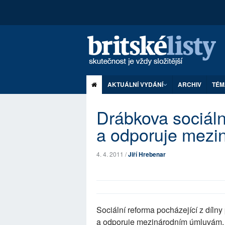
AKTUÁLNÍ VYDÁNÍ
ARCHIV
TÉM
Drábkova sociální
a odporuje mez
4. 4. 2011 /
Jiří Hrebenar
Sociální reforma pocházející z dílny 
a odporuje mezinárodním úmluvám, kt