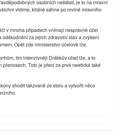
ravděpodobných osobních neštěstí, je to na mravní
 všichni vidíme, klidně sáhne po rovině mravního
péči v mnoha případech vnímají nesprávně účel
a odškodnění za jejich zdravotní stav a zvýšení
mem. Opět zde ministerstvo účelově lže.
vrhům, tím intenzivněji Drábkův úřad lže, a to
h přenosech. Toto je přeci za prvé neetické také
kony shodit takzvaně ze stolu a vytvořit něco
erzního.