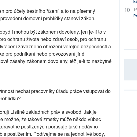
ka
16
n pro účely trestního řízení, a to na písemný
P
provedení domovní prohlídky stanoví zákon.
obydlí mohou být zákonem dovoleny, jen je-li to v
pro ochranu života nebo zdraví osob, pro ochranu
dvrácení závažného ohrožení veřejné bezpečnosti a
ké pro podnikání nebo provozování jiné
ové zásahy zákonem dovoleny, též je-li to nezbytné
vinnost nechat pracovníky úřadu práce vstupovat do
prohlídku?
orují Listině základních práv a svobod. Jak je
 je možné, že takové zmetky může někdo vůbec
 zdravotně postižených porušuje také nedávno
 s postižením. Podívejme se na jednotlivé body,