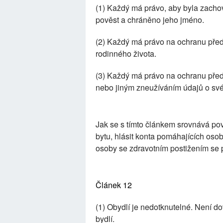
(1) Každý má právo, aby byla zachov
pověst a chráněno jeho jméno.
(2) Každý má právo na ochranu př
rodinného života.
(3) Každý má právo na ochranu př
nebo jiným zneužíváním údajů o sv
Jak se s tímto článkem srovnává po
bytu, hlásit konta pomáhajících oso
osoby se zdravotním postižením se po
Článek 12
(1) Obydlí je nedotknutelné. Není d
bydlí.