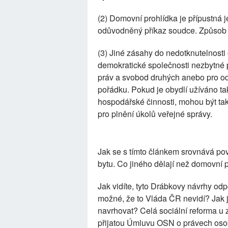
(2) Domovní prohlídka je přípustná je
odůvodněný příkaz soudce. Způsob 
(3) Jiné zásahy do nedotknutelnosti 
demokratické společnosti nezbytné 
práv a svobod druhých anebo pro o
pořádku. Pokud je obydlí užíváno ta
hospodářské činnosti, mohou být tak
pro plnění úkolů veřejné správy.
Jak se s tímto článkem srovnává po
bytu. Co jiného dělají než domovní 
Jak vidíte, tyto Drábkovy návrhy odp
možné, že to Vláda ČR nevidí? Jak
navrhovat? Celá sociální reforma u
přijatou Úmluvu OSN o právech osob