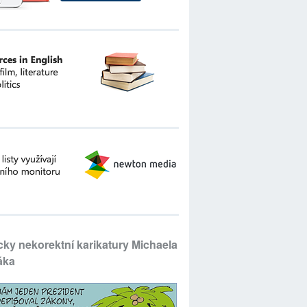
icky nekorektní karikatury Michaela
áka