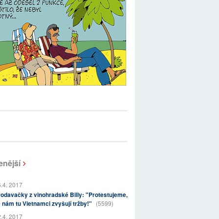
enější
.4. 2017
odavačky z vinohradské Billy: "Protestujeme,
 nám tu Vietnamci zvyšují tržby!"
(5599)
.4. 2017