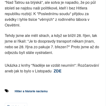
"Nad Tatrou sa blýská", ale sotva je napadlo, že po půl
století se najdou naši politikové, kteří i bez Hitlera
republiku rozbijí. K "Poslednímu soudu" přijdou za
svědky i tyhle tisíce "věrných" z rodinného tábora v
Osvětimi.
Tehdy jsme ale měli strach, a když se blížil 28. říjen, tak
jsme si říkali: "Je to doopravdy transport někam jinam,
nebo se 28. října zo pakuje 7. březen?" Proto jsme až do
odjezdu byli stále vystrašeni.
Ukázka z knihy "Naděje se vzdát neumím": Rozčarování
aneb jak to bylo v Listopadu
ZDE
Hitler a historie nacismu