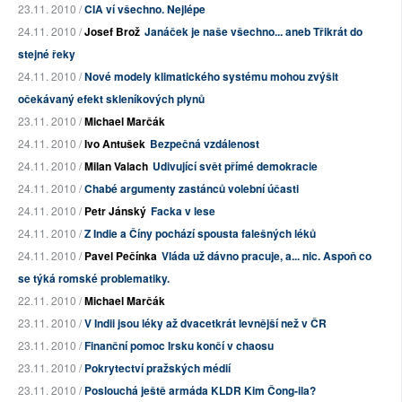
23.11. 2010 /
CIA ví všechno. Nejlépe
24.11. 2010 /
Josef Brož
Janáček je naše všechno... aneb Třikrát do
stejné řeky
24.11. 2010 /
Nové modely klimatického systému mohou zvýšit
očekávaný efekt skleníkových plynů
23.11. 2010 /
Michael Marčák
24.11. 2010 /
Ivo Antušek
Bezpečná vzdálenost
24.11. 2010 /
Milan Valach
Udivující svět přímé demokracie
24.11. 2010 /
Chabé argumenty zastánců volební účasti
24.11. 2010 /
Petr Jánský
Facka v lese
24.11. 2010 /
Z Indie a Číny pochází spousta falešných léků
24.11. 2010 /
Pavel Pečínka
Vláda už dávno pracuje, a... nic. Aspoň co
se týká romské problematiky.
22.11. 2010 /
Michael Marčák
23.11. 2010 /
V Indii jsou léky až dvacetkrát levnější než v ČR
23.11. 2010 /
Finanční pomoc Irsku končí v chaosu
23.11. 2010 /
Pokrytectví pražských médií
23.11. 2010 /
Poslouchá ještě armáda KLDR Kim Čong-ila?