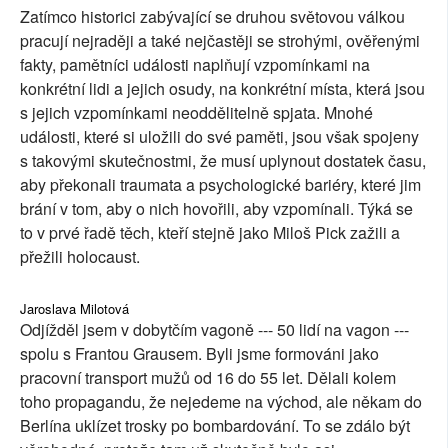
Zatímco historici zabývající se druhou světovou válkou
pracují nejraději a také nejčastěji se strohými, ověřenými
fakty, pamětníci události naplňují vzpomínkami na
konkrétní lidi a jejich osudy, na konkrétní místa, která jsou
s jejich vzpomínkami neoddělitelně spjata. Mnohé
události, které si uložili do své paměti, jsou však spojeny
s takovými skutečnostmi, že musí uplynout dostatek času,
aby překonali traumata a psychologické bariéry, které jim
brání v tom, aby o nich hovořili, aby vzpomínali. Týká se
to v prvé řadě těch, kteří stejně jako Miloš Pick zažili a
přežili holocaust.
Jaroslava Milotová
Odjížděl jsem v dobytčím vagoně --- 50 lidí na vagon ---
spolu s Frantou Grausem. Byli jsme formováni jako
pracovní transport mužů od 16 do 55 let. Dělali kolem
toho propagandu, že nejedeme na východ, ale někam do
Berlína uklízet trosky po bombardování. To se zdálo být