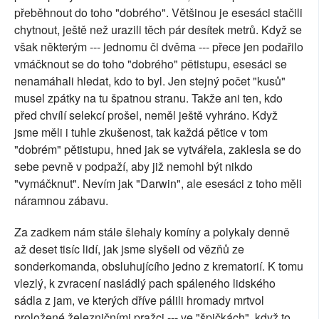
přeběhnout do toho "dobrého". Většinou je esesáci stačili
chytnout, ještě než urazili těch pár desítek metrů. Když se
však některým --- jednomu či dvěma --- přece jen podařilo
vmáčknout se do toho "dobrého" pětistupu, esesáci se
nenamáhali hledat, kdo to byl. Jen stejný počet "kusů"
musel zpátky na tu špatnou stranu. Takže ani ten, kdo
před chvílí selekcí prošel, neměl ještě vyhráno. Když
jsme měli i tuhle zkušenost, tak každá pětice v tom
"dobrém" pětistupu, hned jak se vytvářela, zaklesla se do
sebe pevně v podpaží, aby již nemohl být nikdo
"vymáčknut". Nevím jak "Darwin", ale esesáci z toho měli
náramnou zábavu.
Za zadkem nám stále šlehaly komíny a polykaly denně
až deset tisíc lidí, jak jsme slyšeli od vězňů ze
sonderkomanda, obsluhujícího jedno z krematorií. K tomu
vlezlý, k zvracení nasládlý pach spáleného lidského
sádla z jam, ve kterých dříve pálili hromady mrtvol
proložené železničními pražci --- ve "špičkách", když to