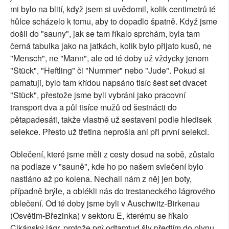
mi bylo na blití, když jsem si uvědomil, kolik centimetrů té
hůlce scházelo k tomu, aby to dopadlo špatně. Když jsme
došli do "sauny", jak se tam říkalo sprchám, byla tam
černá tabulka jako na jatkách, kolik bylo přijato kusů, ne
"Mensch", ne "Mann", ale od té doby už vždycky jenom
"Stück", "Heftling" či "Nummer" nebo "Jude". Pokud si
pamatuji, bylo tam křídou napsáno tisíc šest set dvacet
"Stück", přestože jsme byli vybráni jako pracovní
transport dva a půl tisíce mužů od šestnácti do
pětapadesáti, takže vlastně už sestaveni podle hledisek
selekce. Přesto už třetina neprošla ani při první selekci.
Oblečení, které jsme měli z cesty dosud na sobě, zůstalo
na podlaze v "sauně", kde ho po našem svlečení bylo
nastláno až po kolena. Nechali nám z něj jen boty,
případně brýle, a oblékli nás do trestaneckého lágrového
oblečení. Od té doby jsme byli v Auschwitz-Birkenau
(Osvětim-Březinka) v sektoru E, kterému se říkalo
Cikánský lágr, protože prý odtamtud šly předtím do plynu