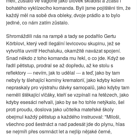
měli, zůstalo ve vagoně jako úlovek skladišť a zčásti i
bohatého vyklízecího komanda. Byli jsme pojištěni tím, že
každý měl na sobě dva obleky, dvoje prádlo a to bylo
jediné, co nám zatím zůstalo.
Shromáždili nás na rampě a tady se podařilo Gertu
Körblovi, který vedl ilegální levicovou skupinu, jež se
vytvořila uvnitř Hechaluku, okamžitě navázat spojení.
Snad někdo z toho komanda mu řekl, o co jde. Když se
řadil pětistup, prodral se až dopředu, až ke stolu s
reflektory --- nevím, jak to udělal --- a teď, jako by tam
nebyly ty šlehající komíny krematorií, jako kdyby kolem
nepraskaly pro výstrahu dávky samopalů, jako kdyby tam
neměli štěkající vlčáky, kteří se vzpínali na řetězech, jako
kdyby esesáci neřvali, jako by se ho tohle netýkalo, šel
proti proudu, doslova jako učitelka mateřské školy
obejmul každý pětistup a každého instruoval: "Miloši,
všechno pod šestnáct a nad padesát jde do plynu, hlas
se nejmíň přes osmnáct let a nejlíp nějaké černé,