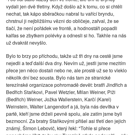
vydali jen dvě třetiny. Když došlo až k tomu, co si chtěli
nechat, tak kápo sběračkou nabral tu vařící bryndu,
chrstnul ji nejbližšímu vězni do obličeje, zařval, že se
tlačí, že není pořádek ve frontě, a hodnostáři popadli
kalfas se zbytkem polévky a odnesli si ho. Takhle na nás
už dvakrát nevyšlo.
Bylo to brzy po příchodu, takže už tři dny na cestě jsme
nejedli a teď další dva dny. Nevím už, jestli jsme mezitím
přece jen něco dostali nebo ne, ale prostě už se to vleklo
několik dní bez sousta. Bylo nás tam ze stranické
terezínské organizace pohromadě devět: bratři Jindřich a
Bedřich Staňkovi, Pavel Wetzler, Milan Weiner, Piži
(Bedřich) Weiner, Jožka Wallerstein, Karčí (Karel)
Weinstein, Walter Langendorf a já, byla nás devítka v
partě, kteří jsme drželi pevně spolu, ale zatím jsme byli
bezmocní. Za bratry Staňkovými přišel asi třetí den jejich
známý, Šimon Lebovič, který řekl: "Tohle si přece