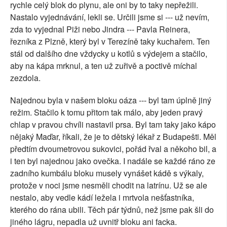
rychle celý blok do plynu, ale oni by to taky nepřežili.
Nastalo vyjednávání, lekli se. Určili jsme si --- už nevím,
zda to vyjednal Piži nebo Jindra --- Pavla Reinera,
řezníka z Plzně, který byl v Terezíně taky kuchařem. Ten
stál od dalšího dne vždycky u kotlů s výdejem a stačilo,
aby na kápa mrknul, a ten už zuřivě a poctivě míchal
zezdola.
Najednou byla v našem bloku oáza --- byl tam úplně jiný
režim. Stačilo k tomu přitom tak málo, aby jeden pravý
chlap v pravou chvíli nastavil prsa. Byl tam taky jako kápo
nějaký Maďar, říkali, že je to dětský lékař z Budapešti. Měl
předtím dvoumetrovou sukovici, pořád řval a někoho bil, a
i ten byl najednou jako ovečka. I nadále se každé ráno ze
zadního kumbálu bloku musely vynášet kádě s výkaly,
protože v noci jsme nesměli chodit na latrínu. Už se ale
nestalo, aby vedle kádí ležela i mrtvola nešťastníka,
kterého do rána ubili. Těch pár týdnů, než jsme pak šli do
jiného lágru, nepadla už uvnitř bloku ani facka.