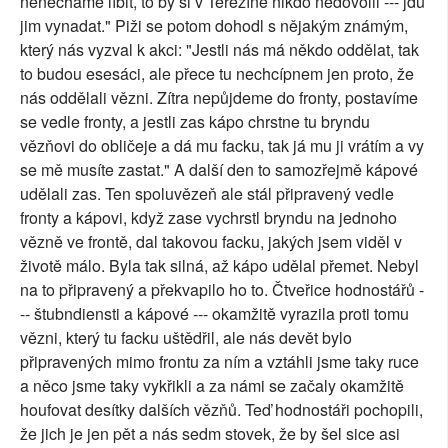
nenecháme líbit, to by si v Terezíně nikdo nedovolil --- jdu
jim vynadat." Piži se potom dohodl s nějakým známým,
který nás vyzval k akci: "Jestli nás má někdo oddělat, tak
to budou esesáci, ale přece tu nechcípnem jen proto, že
nás oddělali vězni. Zítra nepůjdeme do fronty, postavíme
se vedle fronty, a jestli zas kápo chrstne tu bryndu
vězňovi do obličeje a dá mu facku, tak já mu ji vrátím a vy
se mě musíte zastat." A další den to samozřejmě kápové
udělali zas. Ten spoluvězeň ale stál připravený vedle
fronty a kápovi, když zase vychrstl bryndu na jednoho
vězně ve frontě, dal takovou facku, jakých jsem viděl v
životě málo. Byla tak silná, až kápo udělal přemet. Nebyl
na to připravený a překvapilo ho to. Čtveřice hodnostářů -
-- štubndiensti a kápové --- okamžitě vyrazila proti tomu
vězni, který tu facku uštědřil, ale nás devět bylo
připravených mimo frontu za ním a vztáhli jsme taky ruce
a něco jsme taky vykřikli a za námi se začaly okamžitě
houfovat desítky dalších vězňů. Teď hodnostáři pochopili,
že jich je jen pět a nás sedm stovek, že by šel sice asi