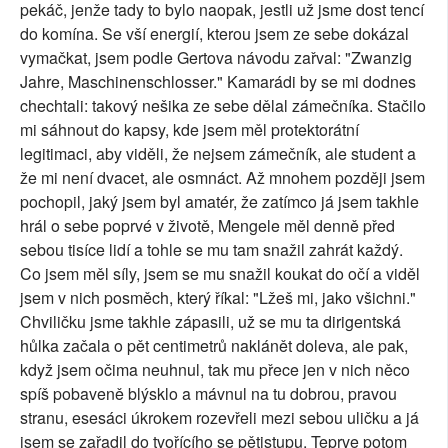
pekáč, jenže tady to bylo naopak, jestli už jsme dost tencí
do komína. Se vší energií, kterou jsem ze sebe dokázal
vymačkat, jsem podle Gertova návodu zařval: "Zwanzig
Jahre, Maschinenschlosser." Kamarádi by se mi dodnes
chechtali: takový nešika ze sebe dělal zámečníka. Stačilo
mi sáhnout do kapsy, kde jsem měl protektorátní
legitimaci, aby viděli, že nejsem zámečník, ale student a
že mi není dvacet, ale osmnáct. Až mnohem později jsem
pochopil, jaký jsem byl amatér, že zatímco já jsem takhle
hrál o sebe poprvé v životě, Mengele měl denně před
sebou tisíce lidí a tohle se mu tam snažil zahrát každý.
Co jsem měl síly, jsem se mu snažil koukat do očí a viděl
jsem v nich posměch, který říkal: "Lžeš mi, jako všichni."
Chviličku jsme takhle zápasili, už se mu ta dirigentská
hůlka začala o pět centimetrů naklánět doleva, ale pak,
když jsem očima neuhnul, tak mu přece jen v nich něco
spíš pobaveně blýsklo a mávnul na tu dobrou, pravou
stranu, esesáci úkrokem rozevřeli mezi sebou uličku a já
jsem se zařadil do tvořícího se pětistupu. Teprve potom