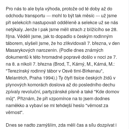
Pro nás to ale byla výhoda, protože od té doby až do
odchodu transportu --- mohl to být tak měsíc --- už jsme
při selekcích nastupovali odděleně a selekce už se nás
netýkaly. Jenže i pak jsme měli strach z blížícího se 28.
října. Věděli jsme, jak to dopadlo s českým rodinným
táborem, slyšeli jsme, že ho zlikvidovali 7. března, v den
Masarykových narozenin. (Podle dnes známých
dokumentů k této hromadné popravě došlo v noci ze 7.
na 8. a nikoli 7. března (Brod, T., Kárný, M., Kárná, M.:
"Terezínský rodinný tábor v Osvě timi-Birkenau",
Melantrich, Praha 1994).) Ty čtyři tisíce českých židů v
plynových komorách doslova až do posledního dechu
zpívaly revoluční, partyzánské písně a také "Kde domov
můj". Přiznám, že při vzpomínce na to jsem dodnes
naměkko a vybaví se mi tehdejší heslo "věrnost za
věrnost".
Dnes se nadto zamýšlím, zda měli čas a sílu dozpívat i