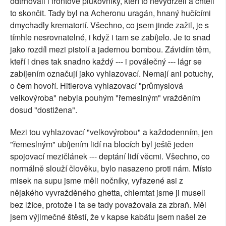
odtrhovali i frontové plukovníky, kteří to nevydrželi a chtěli
to skončit. Tady byl na Acheronu uragán, hnaný hučícími
dmychadly krematorií. Všechno, co jsem jinde zažil, je s
tímhle nesrovnatelné, i když i tam se zabíjelo. Je to snad
jako rozdíl mezi pistolí a jadernou bombou. Závidím těm,
kteří i dnes tak snadno každý --- i poválečný --- lágr se
zabíjením označují jako vyhlazovací. Nemají ani potuchy,
o čem hovoří. Hitlerova vyhlazovací "průmyslová
velkovýroba" nebyla pouhým "řemeslným" vražděním
dosud "dostižena".
Mezi tou vyhlazovací "velkovýrobou" a každodenním, jen
"řemeslným" ubíjením lidí na blocích byl ještě jeden
spojovací mezičlánek --- deptání lidí věcmi. Všechno, co
normálně slouží člověku, bylo nasazeno proti nám. Místo
misek na supu jsme měli nočníky, vyřazené asi z
nějakého vyvražděného ghetta, chlemtat jsme ji museli
bez lžíce, protože i ta se tady považovala za zbraň. Měl
jsem výjimečné štěstí, že v kapse kabátu jsem našel ze