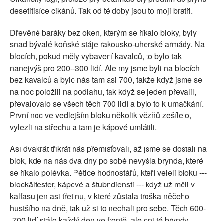
desetitisíce cikánů. Tak od té doby jsou to moji bratři.
Dřevěné baráky bez oken, kterým se říkalo bloky, byly
snad bývalé koňské stáje rakousko-uherské armády. Na
blocích, pokud měly vybavení kavalců, to bylo tak
nanejvýš pro 200--300 lidí. Ale my jsme byli na blocích
bez kavalců a bylo nás tam asi 700, takže když jsme se
na noc položili na podlahu, tak když se jeden převalil,
převalovalo se všech těch 700 lidí a bylo to k umačkání.
První noc ve vedlejším bloku několik vězňů zešílelo,
vylezli na střechu a tam je kápové umlátili.
Asi dvakrát třikrát nás přemisťovali, až jsme se dostali na
blok, kde na nás dva dny po sobě nevyšla brynda, které
se říkalo polévka. Pětice hodnostářů, kteří veleli bloku ---
blockältester, kápové a štubndiensti --- když už měli v
kalfasu jen asi třetinu, v které zůstala troška něčeho
hustšího na dně, tak už si to nechali pro sebe. Těch 600-
-700 lidí stálo každý den ve frontě, ale oni té bryndy