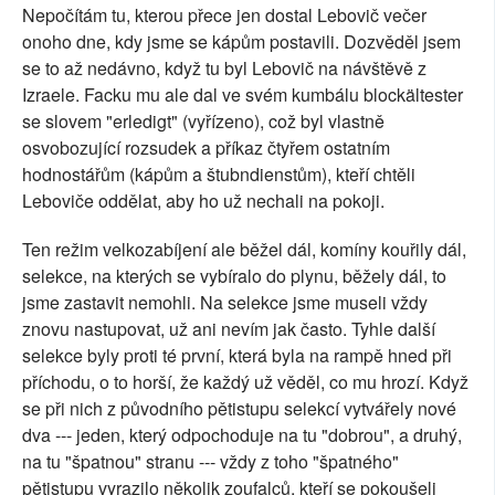
Nepočítám tu, kterou přece jen dostal Lebovič večer
onoho dne, kdy jsme se kápům postavili. Dozvěděl jsem
se to až nedávno, když tu byl Lebovič na návštěvě z
Izraele. Facku mu ale dal ve svém kumbálu blockältester
se slovem "erledigt" (vyřízeno), což byl vlastně
osvobozující rozsudek a příkaz čtyřem ostatním
hodnostářům (kápům a štubndienstům), kteří chtěli
Leboviče oddělat, aby ho už nechali na pokoji.
Ten režim velkozabíjení ale běžel dál, komíny kouřily dál,
selekce, na kterých se vybíralo do plynu, běžely dál, to
jsme zastavit nemohli. Na selekce jsme museli vždy
znovu nastupovat, už ani nevím jak často. Tyhle další
selekce byly proti té první, která byla na rampě hned při
příchodu, o to horší, že každý už věděl, co mu hrozí. Když
se při nich z původního pětistupu selekcí vytvářely nové
dva --- jeden, který odpochoduje na tu "dobrou", a druhý,
na tu "špatnou" stranu --- vždy z toho "špatného"
pětistupu vyrazilo několik zoufalců, kteří se pokoušeli