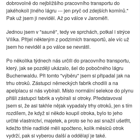
dobrovolně do nejbližšího pracovního transportu do
jakéhokoli jiného lágru --- jen pryč od zdejších komínů."
Pak už jsem ji neviděl. Až po válce v Jaroměři.
Jednou jsem v "sauně", tedy ve sprchách, potkal i strýce
Vilíka. Přijel některým z podzimích transportů, ale víc už
jsem ho neviděl a po válce se nevrátil.
Po několika týdnech nás určili do pracovního transportu,
který, jak se později ukázalo, šel do pobočného lágru
Buchenwaldu. Při tomto "výběru" jsem si připadal jak na
trhu otroků. Zástupci německých fabrik chodili a na
apelplacu si nás vybírali. Místo normální selekce do plynu
přišli zástupci fabrik a vybírali si otroky. Představoval
jsem si, že asi takhle nějak vypadaly trhy otroků, jen s tím
rozdílem, že když si někdo koupil otroka, bylo to jeho
určité vlastnictví, majetek, a proto se ho asi snažil ušetřit,
kdežto tihle nadlidé měli spočteno, kolik měsíců otrok
vydrží, pak si vyberou další a oddělají je také.