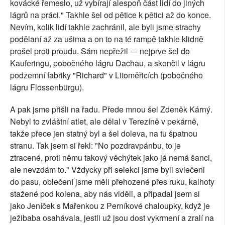
kovácké řemeslo, už vybírají alespoň část lidí do jiných
lágrů na práci." Takhle šel od pětice k pětici až do konce.
Nevím, kolik lidí takhle zachránil, ale byli jsme strachy
podělaní až za ušima a on to na té rampě takhle klidně
prošel proti proudu. Sám nepřežil --- nejprve šel do
Kauferingu, pobočného lágru Dachau, a skončil v lágru
podzemní fabriky "Richard" v Litoměřicích (pobočného
lágru Flossenbürgu).
A pak jsme přišli na řadu. Přede mnou šel Zdeněk Kárný.
Nebyl to zvláštní atlet, ale dělal v Terezíně v pekárně,
takže přece jen statný byl a šel doleva, na tu špatnou
stranu. Tak jsem si řekl: "No pozdravpánbu, to je
ztracené, proti němu takový věchýtek jako já nemá šanci,
ale nevzdám to." Vždycky při selekci jsme byli svlečeni
do pasu, oblečení jsme měli přehozené přes ruku, kalhoty
stažené pod kolena, aby nás viděli, a připadal jsem si
jako Jeníček s Mařenkou z Perníkové chaloupky, když je
ježibaba osahávala, jestli už jsou dost vykrmení a zralí na