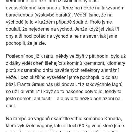
věrohodné, protože tam už skutečně bylo asi
dvousetčlenné komando z Terezína někde na takzvaném
barackenbau (výstavbě baráků). Věděli jsme, že na
východě je to v každém případě špatné. Proto jsme
doufali, že nejedeme na východ. Jenže když jel vlak tři
dny a tři noci pořád na východ a ne na sever, tak jsme
pochopili, že je zle.
Poslední noc již k ránu, někdy ve čtyři v pět hodin, bylo už
z dálky vidět oheň šlehající z komínů krematorií, kilometry
plotů z ostnatého drátu osvětlených reflektory a strážní
věže. I bez bližšího vysvětlení jsme pochopili, o co asi
běží. Franta Graus nás uklidňoval. "I z takovýchhle lágrů
se už lidi vrátili." I když se to nakonec potvrdilo, tehdy to
ještě nemohl ani tušit --- ale bylo to hezké pohlazení na
duši.
Na rampě do vagonů okamžitě vtrhlo komando Kanada,
které vyklízelo vagony, takže i těch 50 kg věcí, které jsme