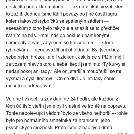
nestačila pobrat krematoria ---, jak nám říkali vězni, kteří
to zažili. Jednou jsme táhli povozy do jiné části lágru
kolem takových rybníčků se spáleným sádlem ---
esesákům z toho bylo taky zle a snažili se to překřičet
řvaním na nás. Hnali nás do poklusu namířenými
samopaly a řvali, abychom se tím směrem --- k těm
rybníčkům --- neopovážili ani ohlédnout. Byl jsem bez
sebe nejen hrůzou, ale i vztekem. Jak jsme s Pižim měli
za vozem hlavy skoro u sebe, šeptl jsem mu: "Ty kurvy si
nedají pokoj ani tady." Ale on, starší a moudřejší, se mi
vysmál a sykl Jindrovi: "On se diví. Je jim taky nanic,
musejí se odreagovat."
Ve dne i v noci, každý den, ne 24 hodin, ale každou z
těch 86 tisíc vteřin jsme byli vlastně ve frontě na popravu.
Tohle nepolevující vědomí bylo ze všeho nejhorší --- tohle
bylo pro normálního smrtelníka za hranicemi jeho
psychických možností. Proto jsme z nabitých drátů