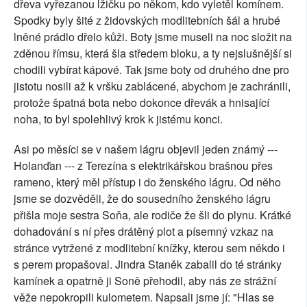
dřeva vyřezanou lžičku po někom, kdo vyletěl komínem.
Spodky byly šité z židovských modlitebních šál a hrubé
lněné prádlo dřelo kůži. Boty jsme museli na noc složit na
zděnou římsu, která šla středem bloku, a ty nejslušnější si
chodili vybírat kápové. Tak jsme boty od druhého dne pro
jistotu nosili až k vršku zablácené, abychom je zachránili,
protože špatná bota nebo dokonce dřevák a hnisající
noha, to byl spolehlivý krok k jistému konci.
Asi po měsíci se v našem lágru objevil jeden známý ---
Holanďan --- z Terezína s elektrikářskou brašnou přes
rameno, který měl přístup i do ženského lágru. Od něho
jsme se dozvěděli, že do sousedního ženského lágru
přišla moje sestra Soňa, ale rodiče že šli do plynu. Krátké
dohadování s ní přes drátěný plot a písemný vzkaz na
stránce vytržené z modlitební knížky, kterou sem někdo i
s perem propašoval. Jindra Staněk zabalil do té stránky
kamínek a opatrně ji Soně přehodil, aby nás ze strážní
věže nepokropili kulometem. Napsali jsme jí: "Hlas se