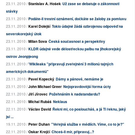
23.11. 2010 /
Stanislav A. Hošek
Už zase se debatuje o zákonnosti
stávky
23.11. 2010 /
Podáte-li trestní oznámení, dočkáte se žaloby za pomluvu
23.11. 2010 /
Karel Dolejší
Tokio údajně žádá ozbrojenou odpověď na
severokorejský útok
23.11. 2010 /
Milan Sova
Česká současnost a perspektivy
23.11. 2010 /
KLDR údajně vede dělostřeckou palbu na jihokorejský
ostrov Jeonpjeong
23.11. 2010 /
'Wikileaks "připravují zveřejnění 3 milionů tajných
amerických dokumentů"
23.11. 2010 /
Pavel Kopecký
Dámy a pánové, nemáme je
23.11. 2010 /
John Michael Greer
Nejopravdovější forma úcty
22.11. 2010 /
Jiří Jírovec
Požehnáním k nadstandardu?
22.11. 2010 /
Michal Rubáš
Neklaus
22.11. 2010 /
Václav David
Řekni mi, co posloucháš, a já Ti řeknu, jaký
jsi ...
19.11. 2010 /
Peter Duhan
"Veřejná služba v médiích. Víme, co to je?"
22.11. 2010 /
Oskar Krejčí
Chceš-li mír, připravuj...?