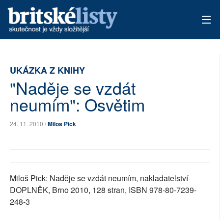
AKTUÁLNÍ VYDÁNÍ
UKÁZKA Z KNIHY
ARCHIV
"Naděje se vzdát
TÉMATA
neumím": Osvětim
AUTOŘI
24. 11. 2010 /
Miloš Pick
PŘÍSPĚVKY NA PROVOZ
Miloš Pick: Naděje se vzdát neumím, nakladatelství
DOPLNĚK, Brno 2010, 128 stran, ISBN 978-80-7239-
248-3