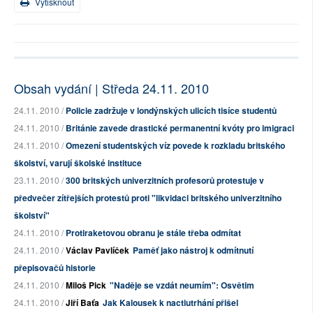
Vytisknout
Obsah vydání | Středa 24.11. 2010
24.11. 2010 /
Policie zadržuje v londýnských ulicích tisíce studentů
24.11. 2010 /
Británie zavede drastické permanentní kvóty pro imigraci
24.11. 2010 /
Omezení studentských víz povede k rozkladu britského
školství, varují školské instituce
23.11. 2010 /
300 britských univerzitních profesorů protestuje v
předvečer zítřejších protestů proti "likvidaci britského univerzitního
školství"
24.11. 2010 /
Protiraketovou obranu je stále třeba odmítat
24.11. 2010 /
Václav Pavlíček
Paměť jako nástroj k odmítnutí
přepisovačů historie
24.11. 2010 /
Miloš Pick
"Naděje se vzdát neumím": Osvětim
24.11. 2010 /
Jiří Baťa
Jak Kalousek k nactiutrhání přišel