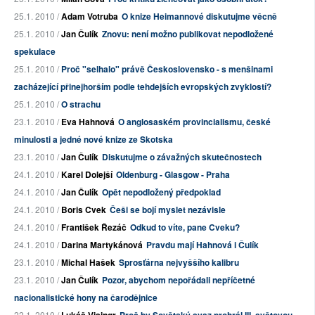
25.1. 2010 /
Adam Votruba
O knize Heimannové diskutujme věcně
25.1. 2010 /
Jan Čulík
Znovu: není možno publikovat nepodložené
spekulace
25.1. 2010 /
Proč "selhalo" právě Československo - s menšinami
zacházející přinejhorším podle tehdejších evropských zvyklostí?
25.1. 2010 /
O strachu
23.1. 2010 /
Eva Hahnová
O anglosaském provincialismu, české
minulosti a jedné nové knize ze Skotska
23.1. 2010 /
Jan Čulík
Diskutujme o závažných skutečnostech
24.1. 2010 /
Karel Dolejší
Oldenburg - Glasgow - Praha
24.1. 2010 /
Jan Čulík
Opět nepodložený předpoklad
24.1. 2010 /
Boris Cvek
Češi se bojí myslet nezávisle
24.1. 2010 /
František Řezáč
Odkud to víte, pane Cveku?
24.1. 2010 /
Darina Martykánová
Pravdu mají Hahnová i Čulík
23.1. 2010 /
Michal Hašek
Sprosťárna nejvyššího kalibru
23.1. 2010 /
Jan Čulík
Pozor, abychom nepořádali nepříčetné
nacionalistické hony na čarodějnice
22.1. 2010 /