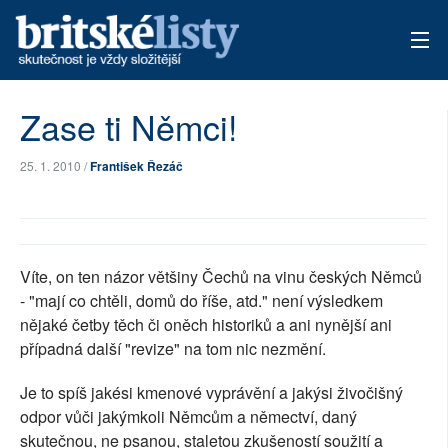
AKTUÁLNÍ VYDÁNÍ
Zase ti Němci!
ARCHIV
25. 1. 2010 /
František Řezáč
TÉMATA
AUTOŘI
Víte, on ten názor většiny Čechů na vinu českých Němců
PŘÍSPĚVKY NA PROVOZ
- "mají co chtěli, domů do říše, atd." není výsledkem
nějaké četby těch či oněch historiků a ani nynější ani
případná další "revize" na tom nic nezmění.
Je to spíš jakési kmenové vyprávění a jakýsi živočišný
odpor vůči jakýmkoli Němcům a němectví, daný
skutečnou, ne psanou, staletou zkušeností soužití a