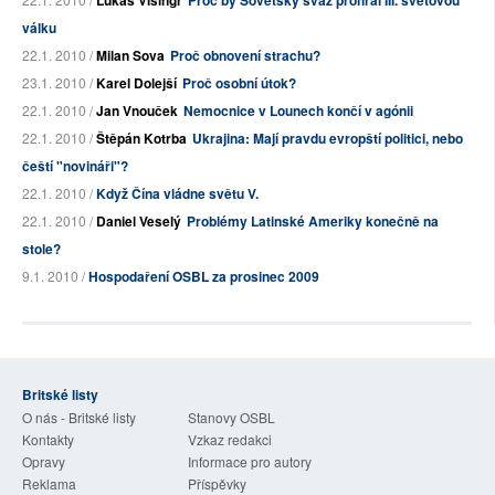
Lukáš Visingr
Proč by Sovětský svaz prohrál III. světovou
válku
22.1. 2010 /
Milan Sova
Proč obnovení strachu?
23.1. 2010 /
Karel Dolejší
Proč osobní útok?
22.1. 2010 /
Jan Vnouček
Nemocnice v Lounech končí v agónii
22.1. 2010 /
Štěpán Kotrba
Ukrajina: Mají pravdu evropští politici, nebo
čeští "novináři"?
22.1. 2010 /
Když Čína vládne světu V.
22.1. 2010 /
Daniel Veselý
Problémy Latinské Ameriky konečně na
stole?
9.1. 2010 /
Hospodaření OSBL za prosinec 2009
Britské listy
O nás - Britské listy
Stanovy OSBL
Kontakty
Vzkaz redakci
Opravy
Informace pro autory
Reklama
Příspěvky