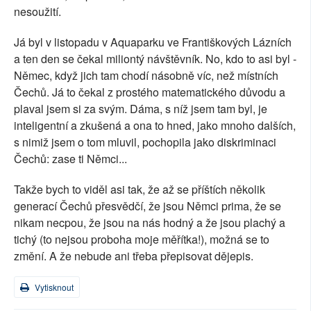
nesoužití.
Já byl v listopadu v Aquaparku ve Františkových Lázních
a ten den se čekal miliontý návštěvník. No, kdo to asi byl -
Němec, když jich tam chodí násobně víc, než místních
Čechů. Já to čekal z prostého matematického důvodu a
plaval jsem si za svým. Dáma, s níž jsem tam byl, je
inteligentní a zkušená a ona to hned, jako mnoho dalších,
s nimiž jsem o tom mluvil, pochopila jako diskriminaci
Čechů: zase ti Němci...
Takže bych to viděl asi tak, že až se příštích několik
generací Čechů přesvědčí, že jsou Němci prima, že se
nikam necpou, že jsou na nás hodný a že jsou plachý a
tichý (to nejsou proboha moje měřítka!), možná se to
změní. A že nebude ani třeba přepisovat dějepis.
Vytisknout