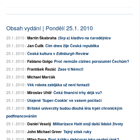
Obsah vydání | Pondělí 25.1. 2010
25.1. 2010 /
Martin Škabraha
(Srp a) kladivo na čarodějnice
25.1. 2010 /
Jan Čulík
Čím dnes žije Česká republika
25.1. 2010 /
Česká kultura v
Edinburgh Review
25.1. 2010 /
Fabiano Golgo
Proč nemůže cizinec porozumět Čechům?
25.1. 2010 /
František Řezáč
Zase ti Němci!
23.1. 2010 /
Michael Marčák
22.1. 2010 /
Věk robota zabijáka už není fantazií
25.1. 2010 /
Miroslav Uhlíř
Čeká finanční trhy déjà vu?
25.1. 2010 /
Utajené 'Super-Cookie' ve vašem počítači
25.1. 2010 /
Britské univerzity budou dlouhá léta trpět chronickým
podfinancováním
25.1. 2010 /
Daniel Veselý
Militarizace Haiti stojí další lidské životy
25.1. 2010 /
John Michael Greer
Tajný stisk ruky
25.1. 2010 /
Milan Sova
Proč kritiku zlehčovat jako osobní útok?