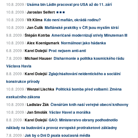
10.8. 2009 /
Usáma bin Ládin pracoval pro USA až do 11. září
10.8. 2009 /
Jaroslav Seifert
■ ■ ■
10.8. 2009 /
Vít Klíma
Kdo není mafián, okrádá rodinu?
10.8. 2009 /
Jan Čulík
Mafiánské praktiky v ČR jsou myslím širší
9.8. 2009 /
Štěpán Kotrba
Američané modernizují střely Minuteman III
10.8. 2009 /
Alex Koenigsmark
Normálnost jako hádanka
6.8. 2009 /
Karel Dolejší
Proč nejsem anti-anti
7.8. 2009 /
Michael Hauser
Disharmonie a politika kosmického řádu
Václava Havla
8.8. 2009 /
Karel Dolejší
Zglajchšaltování neidentického a sociální
konstrukce přírody
10.8. 2009 /
Wenzel Lischka
Politická bomba před volbami: Změna
exekučního zákona
10.8. 2009 /
Ladislav Žák
Čtenářům knih naší veřejné obecní knihovny
10.8. 2009 /
Jan Smolák
Václav Havel a morálka
8.8. 2009 /
Karel Dolejší
GAO: Ministerstvo obrany podhodnotilo
náklady na budování a provoz evropské protiraketové základny
7.8. 2009 /
Jak by o Dni D psala současná média