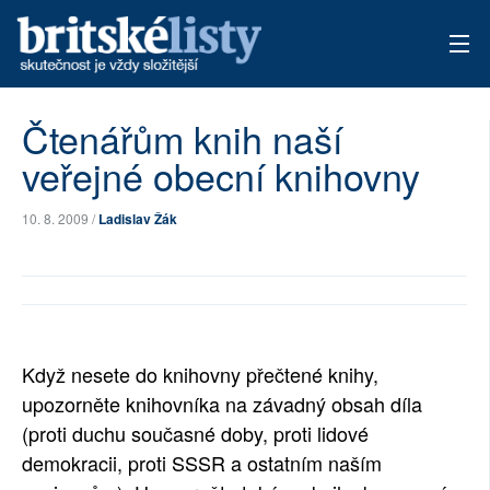
AKTUÁLNÍ VYDÁNÍ
Čtenářům knih naší
veřejné obecní knihovny
ARCHIV
TÉMATA
10. 8. 2009 /
Ladislav Žák
AUTOŘI
PŘÍSPĚVKY NA PROVOZ
Když nesete do knihovny přečtené knihy,
upozorněte knihovníka na závadný obsah díla
(proti duchu současné doby, proti lidové
demokracii, proti SSSR a ostatním naším