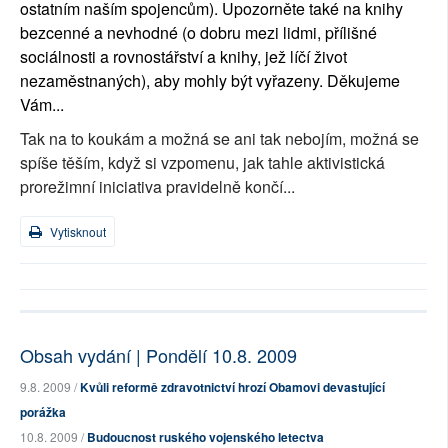
ostatním naším spojencům). Upozorněte také na knihy
bezcenné a nevhodné (o dobru mezi lidmi, přílišné
sociálnosti a rovnostářství a knihy, jež líčí život
nezaměstnaných), aby mohly být vyřazeny. Děkujeme
Vám...
Tak na to koukám a možná se ani tak nebojím, možná se
spíše těším, když si vzpomenu, jak tahle aktivistická
prorežimní iniciativa pravidelně končí...
Vytisknout
Obsah vydání | Pondělí 10.8. 2009
9.8. 2009 /
Kvůli reformě zdravotnictví hrozí Obamovi devastující
porážka
10.8. 2009 /
Budoucnost ruského vojenského letectva