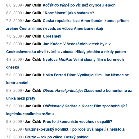
8.8. 2009 /
Jan Čulík
po víc než čtyřiceti letech
Kočár do Vídně
8.8. 2009 /
Jan Čulík
"Normálnost" jako hádanka?
7.8. 2009 /
Jan Čulík
Česká republika leze Američanům kamsi, přitom
zřejmě Češi ani moc nevědí, co vůbec Američané říkají
7.8. 2009 /
Jan Čulík
Upřesnění
7.8. 2009 /
Jan Čulík
Jan Kačer: V šedesátých letech byla v
Československu chvíli tvůrčí svoboda. Nikdy předtím a nikdy potom
4.8. 2009 /
Jan Čulík
Nvotova
: Velmi slušný film o kořenech
Muzika
dneška
5.8. 2009 /
Jan Čulík
Holka Ferrari Dino: Vynikající film. Jan Němec se
kstáru našel
6.8. 2009 /
Jan Čulík
: Zkušenost z komunismu už
Občan Havel přikuluje
uniká mezi prsty
5.8. 2009 /
Jan Čulík
Kadára a Klose: Film zpochybňující
Obžalovaný
legitimitu totalitního režimu
9.8. 2009 /
Jan Čulík
Proč to ti komunisté všechno nespálili?
7.8. 2009 /
Gruzínsko-ruský konflikt: I po roce trvá napětí a nejistota
7.8. 2009 /
Gruzie -- rok po válce. Český pohled