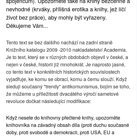
spojencům). Upozorněte také na knihy bezcenné a
nevhodné (krváky, přílišná erotika a knihy, jež líčí
život bez práce), aby mohly být vyřazeny.
Děkujeme Vám...
Tento text se bez dalšího nachází na zadní straně
Knižního katalogu 2009 -2010 nakladatelství Academia.
Je to text, který se v různých obdobách objevil v české, a
nejen v české, historii již mnohokrát. Je naprosto jasné,
co tento text v konkrétních historických souvislostech
vyjadřuje, ke komu se obrací, komu a čemu slouží. Když
sleduji současný "trendy" antikomunismus, bojím se toho,
že můžeme u příležitosti dvacátého výročí sametové
revoluce dočkat následující modifikace:
Když nesete do knihovny přečtené knihy, upozorněte
knihovníka na závadný obsah díla (proti duchu současné
doby, proti svobodě a demokracii, proti USA, EU a