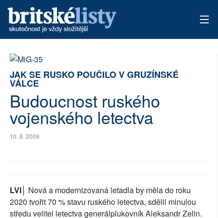
AKTUÁLNÍ VYDÁNÍ
ARCHIV
JAK SE RUSKO POUČILO V GRUZÍNSKÉ
VÁLCE
Budoucnost ruského
TÉMATA
vojenského letectva
AUTOŘI
10. 8. 2009
PŘÍSPĚVKY NA PROVOZ
LVI│
Nová a modernizovaná letadla by měla do roku
2020 tvořit 70 % stavu ruského letectva, sdělil minulou
středu velitel letectva generálplukovník Aleksandr Zelin.