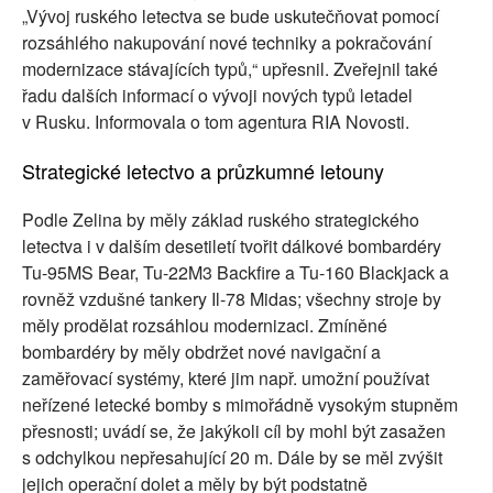
„Vývoj ruského letectva se bude uskutečňovat pomocí
rozsáhlého nakupování nové techniky a pokračování
modernizace stávajících typů,“ upřesnil. Zveřejnil také
řadu dalších informací o vývoji nových typů letadel
v Rusku. Informovala o tom agentura RIA Novosti.
Strategické letectvo a průzkumné letouny
Podle Zelina by měly základ ruského strategického
letectva i v dalším desetiletí tvořit dálkové bombardéry
Tu-95MS Bear, Tu-22M3 Backfire a Tu-160 Blackjack a
rovněž vzdušné tankery Il-78 Midas; všechny stroje by
měly prodělat rozsáhlou modernizaci. Zmíněné
bombardéry by měly obdržet nové navigační a
zaměřovací systémy, které jim např. umožní používat
neřízené letecké bomby s mimořádně vysokým stupněm
přesnosti; uvádí se, že jakýkoli cíl by mohl být zasažen
s odchylkou nepřesahující 20 m. Dále by se měl zvýšit
jejich operační dolet a měly by být podstatně