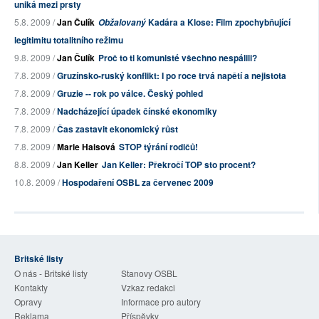
uniká mezi prsty
5.8. 2009 /
Jan Čulík
Kadára a Klose: Film zpochybňující
Obžalovaný
legitimitu totalitního režimu
9.8. 2009 /
Jan Čulík
Proč to ti komunisté všechno nespálili?
7.8. 2009 /
Gruzínsko-ruský konflikt: I po roce trvá napětí a nejistota
7.8. 2009 /
Gruzie -- rok po válce. Český pohled
7.8. 2009 /
Nadcházející úpadek čínské ekonomiky
7.8. 2009 /
Čas zastavit ekonomický růst
7.8. 2009 /
Marie Haisová
STOP týrání rodičů!
8.8. 2009 /
Jan Keller
Jan Keller: Překročí TOP sto procent?
10.8. 2009 /
Hospodaření OSBL za červenec 2009
Britské listy
O nás - Britské listy
Stanovy OSBL
Kontakty
Vzkaz redakci
Opravy
Informace pro autory
Reklama
Příspěvky