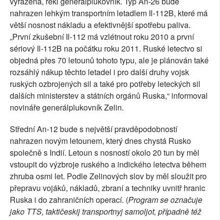
vyřazena, řekl generálplukovník. Typ An-26 bude
nahrazen lehkým transportním letadlem Il-112B, které má
větší nosnost nákladu a efektivnější spotřebu paliva.
„První zkušební Il-112 má vzlétnout roku 2010 a první
sériový Il-112B na počátku roku 2011. Ruské letectvo si
objedná přes 70 letounů tohoto typu, ale je plánován také
rozsáhlý nákup těchto letadel i pro další druhy vojsk
ruských ozbrojených sil a také pro potřeby leteckých sil
dalších ministerstev a státních orgánů Ruska,“ informoval
novináře generálplukovník Zelin.
Střední An-12 bude s největší pravděpodobností
nahrazen novým letounem, který dnes chystá Rusko
společně s Indií. Letoun s nosností okolo 20 tun by měl
vstoupit do výzbroje ruského a indického letectva během
zhruba osmi let. Podle Zelinových slov by měl sloužit pro
přepravu vojáků, nákladů, zbraní a techniky uvnitř hranic
Ruska i do zahraničních operací. (
Program se označuje
jako TTS, taktičeskij transportnyj samoljot, případně též