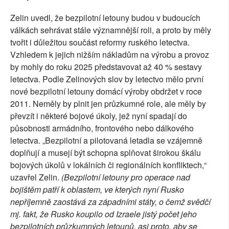
Zelin uvedl, že bezpilotní letouny budou v budoucích
válkách sehrávat stále významnější roli, a proto by měly
tvořit i důležitou součást reformy ruského letectva.
Vzhledem k jejich nižším nákladům na výrobu a provoz
by mohly do roku 2025 představovat až 40 % sestavy
letectva. Podle Zelinových slov by letectvo mělo první
nové bezpilotní letouny domácí výroby obdržet v roce
2011. Neměly by plnit jen průzkumné role, ale měly by
převzít i některé bojové úkoly, jež nyní spadají do
působnosti armádního, frontového nebo dálkového
letectva. „Bezpilotní a pilotovaná letadla se vzájemně
doplňují a musejí být schopna splňovat širokou škálu
bojových úkolů v lokálních či regionálních konfliktech,“
uzavřel Zelin.
(Bezpilotní letouny pro operace nad
bojištěm patří k oblastem, ve kterých nyní Rusko
nepříjemně zaostává za západními státy, o čemž svědčí
mj. fakt, že Rusko koupilo od Izraele jistý počet jeho
bezpilotních průzkumných letounů, asi proto, aby se