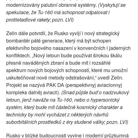
modernizovány palubní obranné systémy.
(Vyskytují se
spekulace, že Tu-160 má schopnost odpalovat i
protiletadlové rakety; pozn. LVI)
Zelin dále potvrdil, že Rusko vyvíjí i nový strategický
bombardér páté generace, který má být schopen
efektivního bojového nasazení v konvenčních i jaderných
konfliktech. „Nový letoun bude používat širokou škálu
přesně naváděných zbraní a bude mít i rozsáhlé
spektrum nových bojových schopností, které mu umožní
uskutečňovat nové metody odstrašování,“ uvedl Zelin.
Projekt se nazývá PAK DA (perspektivnyj aviacionnyj
kompleks dalněj aviacii).
(Snad půjde buď o nadzvukový
letoun, jenž naváže na Tu-160, nebo o hypersonický
systém, který bude mít částečně kosmický charakter a
technicky by mohl vycházet z některých návrhů
suborbitálních prostředků z éry studené války; pozn. LVI)
Rusko v blízké budoucnosti vyvine i moderní průzkumná