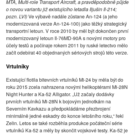
MTA, Multi-role Transport Aircraft, a pravděpodobně půjde
o novou variantu již existujícího letadla Iljušin Il-214;
pozn. LVI)
Ve výbavě nadále zůstane An-124 (a jeho
modernizovaná verze An-124-100) jako těžký strategický
transportní letoun. V roce 2010 by měl být dokončen první
modernizovaný letoun Il-76MD-90A s novými motory pro
účely testů a počínaje rokem 2011 by ruské letectvo mělo
začít odebírat 40 objednaných sériových strojů této verze.
Vrtulníky
Existující flotila bitevních vrtulníků Mi-24 by měla být do
roku 2015 zcela nahrazena novými helikoptérami Mi-28N
Night Hunter a Ka-52 Alligator. „Už začaly dodávky
prvních vrtulníků Mi-28N k bojovým jednotkám na
Severním Kavkazu a předpokládáme přezbrojení
minimálně jedné eskadry do konce letošního roku,“ řekl
Zelin. Letos se také rozběhla produkce počáteční série
vrtulníků Ka-52 a měly by skončit vojskové testy. Ka-52 je