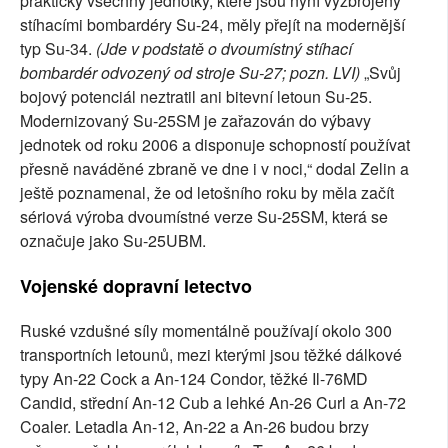
prakticky všechny jednotky, které jsou nyní vyzbrojeny
stíhacími bombardéry Su-24, měly přejít na modernější
typ Su-34.
(Jde v podstatě o dvoumístný stíhací
bombardér odvozený od stroje Su-27; pozn. LVI)
„Svůj
bojový potenciál neztratil ani bitevní letoun Su-25.
Modernizovaný Su-25SM je zařazován do výbavy
jednotek od roku 2006 a disponuje schopností používat
přesně naváděné zbraně ve dne i v noci,“ dodal Zelin a
ještě poznamenal, že od letošního roku by měla začít
sériová výroba dvoumístné verze Su-25SM, která se
označuje jako Su-25UBM.
Vojenské dopravní letectvo
Ruské vzdušné síly momentálně používají okolo 300
transportních letounů, mezi kterými jsou těžké dálkové
typy An-22 Cock a An-124 Condor, těžké Il-76MD
Candid, střední An-12 Cub a lehké An-26 Curl a An-72
Coaler. Letadla An-12, An-22 a An-26 budou brzy