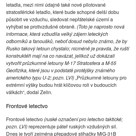
letadla, mezi nimi údajně také nové pilotované
stratosférické letadlo, které bude schopné delší dobu
působit ve vzduchu, sledovat nepřátelské území a
vyhýbat se protivzdušné obraně.
(Toto je naprosto nová
informace, která vzbudila velký zájem leteckých
odborníků a fanoušků, neboť dosud nebylo známo, že by
Rusko takový letoun chystalo; nicméně je pravda, že ruští
konstruktéři mají na co navázat, jelikož už dokázali
vytvořit průzkumné letouny M-17 Stratosfera a M-55
Geofizika, které jsou v podstatě protějšky známého
amerického typu U-2; pozn. LVI)
„Průzkumné letouny pro
extrémní výšky budou hrát klíčovou roli v budoucích
válkách“, dodal Zelin.
Frontové letectvo
Frontové letectvo
(ruské označení pro letectvo taktické;
pozn. LVI)
reprezentuje páteř ruských vzdušných sil.
Dnes je tvoří zejména přepadové stíhačky MiG-31B