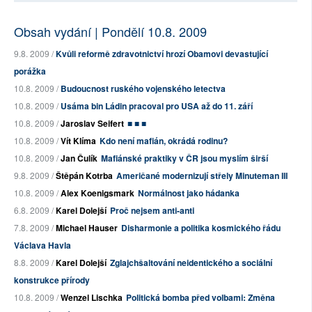
Obsah vydání | Pondělí 10.8. 2009
9.8. 2009 /
Kvůli reformě zdravotnictví hrozí Obamovi devastující
porážka
10.8. 2009 /
Budoucnost ruského vojenského letectva
10.8. 2009 /
Usáma bin Ládin pracoval pro USA až do 11. září
10.8. 2009 /
Jaroslav Seifert
■ ■ ■
10.8. 2009 /
Vít Klíma
Kdo není mafián, okrádá rodinu?
10.8. 2009 /
Jan Čulík
Mafiánské praktiky v ČR jsou myslím širší
9.8. 2009 /
Štěpán Kotrba
Američané modernizují střely Minuteman III
10.8. 2009 /
Alex Koenigsmark
Normálnost jako hádanka
6.8. 2009 /
Karel Dolejší
Proč nejsem anti-anti
7.8. 2009 /
Michael Hauser
Disharmonie a politika kosmického řádu
Václava Havla
8.8. 2009 /
Karel Dolejší
Zglajchšaltování neidentického a sociální
konstrukce přírody
10.8. 2009 /
Wenzel Lischka
Politická bomba před volbami: Změna