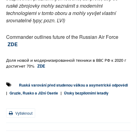
ruské zbrojovky mohly seznámit s moderními
technologiemi v tomto oboru a mohly vyvíjet vlastní
srovnatelné typy; pozn. LVI)
Commander outlines future of the Russian Air Force
ZDE
Доля новой и модернизированной техники в ВВС РФ к 2020 г
достигнет 70%
ZDE
Ruská varování před studenou válkou a asymetrické odpovědi
|
Gruzie, Rusko a Jižní Osetie
|
Útoky bezpilotními letadly
Vytisknout