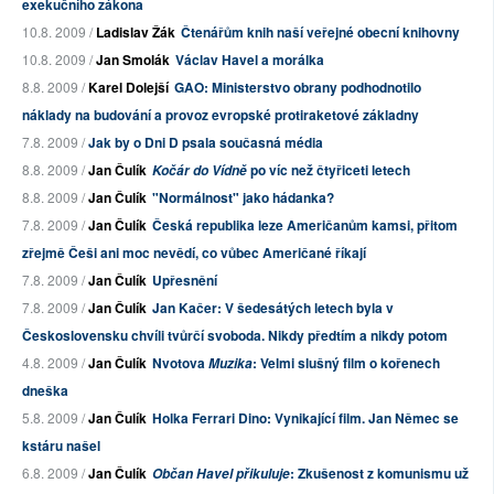
exekučního zákona
10.8. 2009 /
Ladislav Žák
Čtenářům knih naší veřejné obecní knihovny
10.8. 2009 /
Jan Smolák
Václav Havel a morálka
8.8. 2009 /
Karel Dolejší
GAO: Ministerstvo obrany podhodnotilo
náklady na budování a provoz evropské protiraketové základny
7.8. 2009 /
Jak by o Dni D psala současná média
8.8. 2009 /
Jan Čulík
po víc než čtyřiceti letech
Kočár do Vídně
8.8. 2009 /
Jan Čulík
"Normálnost" jako hádanka?
7.8. 2009 /
Jan Čulík
Česká republika leze Američanům kamsi, přitom
zřejmě Češi ani moc nevědí, co vůbec Američané říkají
7.8. 2009 /
Jan Čulík
Upřesnění
7.8. 2009 /
Jan Čulík
Jan Kačer: V šedesátých letech byla v
Československu chvíli tvůrčí svoboda. Nikdy předtím a nikdy potom
4.8. 2009 /
Jan Čulík
Nvotova
: Velmi slušný film o kořenech
Muzika
dneška
5.8. 2009 /
Jan Čulík
Holka Ferrari Dino: Vynikající film. Jan Němec se
kstáru našel
6.8. 2009 /
Jan Čulík
: Zkušenost z komunismu už
Občan Havel přikuluje