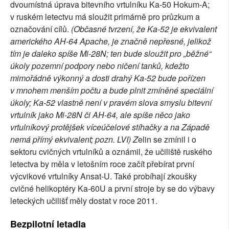
dvoumístná úprava bitevního vrtulníku Ka-50 Hokum-A;
v ruském letectvu má sloužit primárně pro průzkum a
označování cílů.
(Občasné tvrzení, že Ka-52 je ekvivalent
amerického AH-64 Apache, je značně nepřesné, jelikož
tím je daleko spíše Mi-28N; ten bude sloužit pro „běžné“
úkoly pozemní podpory nebo ničení tanků, kdežto
mimořádně výkonný a dosti drahý Ka-52 bude pořízen
v mnohem menším počtu a bude plnit zmíněné speciální
úkoly; Ka-52 vlastně není v pravém slova smyslu bitevní
vrtulník jako Mi-28N či AH-64, ale spíše něco jako
vrtulníkový protějšek víceúčelové stíhačky a na Západě
nemá přímý ekvivalent; pozn. LVI) Z
elin se zmínil i o
sektoru cvičných vrtulníků a oznámil, že učiliště ruského
letectva by měla v letošním roce začít přebírat první
výcvikové vrtulníky Ansat-U. Také probíhají zkoušky
cvičné helikoptéry Ka-60U a první stroje by se do výbavy
leteckých učilišť měly dostat v roce 2011.
Bezpilotní letadla