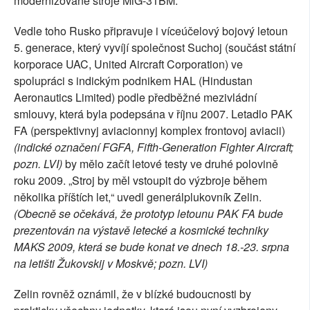
modernizované stroje MiG-31BM.
Vedle toho Rusko připravuje i víceúčelový bojový letoun
5. generace, který vyvíjí společnost Suchoj (součást státní
korporace UAC, United Aircraft Corporation) ve
spolupráci s indickým podnikem HAL (Hindustan
Aeronautics Limited) podle předběžné mezivládní
smlouvy, která byla podepsána v říjnu 2007. Letadlo PAK
FA (perspektivnyj aviacionnyj komplex frontovoj aviacii)
(indické označení FGFA, Fifth-Generation Fighter Aircraft;
pozn. LVI)
by mělo začít letové testy ve druhé polovině
roku 2009. „Stroj by měl vstoupit do výzbroje během
několika příštích let,“ uvedl generálplukovník Zelin.
(Obecně se očekává, že prototyp letounu PAK FA bude
prezentován na výstavě letecké a kosmické techniky
MAKS 2009, která se bude konat ve dnech 18.-23. srpna
na letišti Žukovskij v Moskvě; pozn. LVI)
Zelin rovněž oznámil, že v blízké budoucnosti by