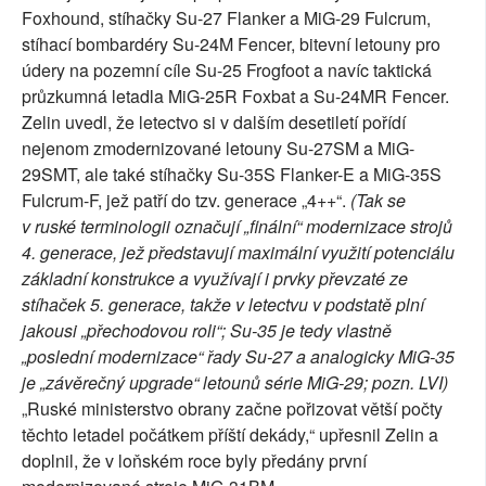
Foxhound, stíhačky Su-27 Flanker a MiG-29 Fulcrum,
stíhací bombardéry Su-24M Fencer, bitevní letouny pro
údery na pozemní cíle Su-25 Frogfoot a navíc taktická
průzkumná letadla MiG-25R Foxbat a Su-24MR Fencer.
Zelin uvedl, že letectvo si v dalším desetiletí pořídí
nejenom zmodernizované letouny Su-27SM a MiG-
29SMT, ale také stíhačky Su-35S Flanker-E a MiG-35S
Fulcrum-F, jež patří do tzv. generace „4++“.
(Tak se
v ruské terminologii označují „finální“ modernizace strojů
4. generace, jež představují maximální využití potenciálu
základní konstrukce a využívají i prvky převzaté ze
stíhaček 5. generace, takže v letectvu v podstatě plní
jakousi „přechodovou roli“; Su-35 je tedy vlastně
„poslední modernizace“ řady Su-27 a analogicky MiG-35
je „závěrečný upgrade“ letounů série MiG-29; pozn. LVI)
„Ruské ministerstvo obrany začne pořizovat větší počty
těchto letadel počátkem příští dekády,“ upřesnil Zelin a
doplnil, že v loňském roce byly předány první