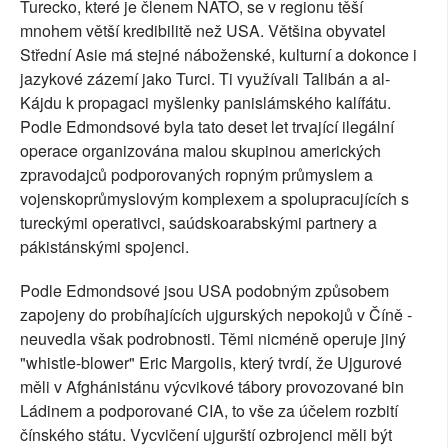
Turecko, které je členem NATO, se v regionu těší
mnohem větší kredibilitě než USA. Většina obyvatel
Střední Asie má stejné náboženské, kulturní a dokonce i
jazykové zázemí jako Turci. Ti využívali Talibán a al-
Kájdu k propagaci myšlenky panislámského kalífátu.
Podle Edmondsové byla tato deset let trvající ilegální
operace organizována malou skupinou amerických
zpravodajců podporovaných ropným průmyslem a
vojenskoprůmyslovým komplexem a spolupracujících s
tureckými operativci, saúdskoarabskými partnery a
pákistánskými spojenci.
Podle Edmondsové jsou USA podobným způsobem
zapojeny do probíhajících ujgurských nepokojů v Číně -
neuvedla však podrobnosti. Těmi nicméně operuje jiný
"whistle-blower" Eric Margolis, který tvrdí, že Ujgurové
měli v Afghánistánu výcvikové tábory provozované bin
Ládinem a podporované CIA, to vše za účelem rozbití
čínského státu. Vycvičení ujgurští ozbrojenci měli být