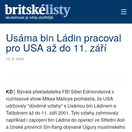
AKTUÁLNÍ VYDÁNÍ
Usáma bin Ládin pracoval
pro USA až do 11. září
ARCHIV
TÉMATA
10. 8. 2009
AUTOŘI
PŘÍSPĚVKY NA PROVOZ
KD│
Bývalá překladatelka FBI Sibel Edmondsová v
rozhlasové show Mikea Malloye prohlásila, že USA
udržovaly "důvěrné vztahy" s Usámou bin Ládinem a
Talibánem až do 11. září 2001. Tyto vztahy zahrnovaly
například i zapojení bin Ládina do operací ve Střední Asii
a čínské provincii Sin-ťiang obývané Ujgury muslimského