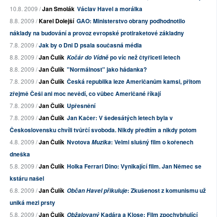
10.8. 2009 /
Jan Smolák
Václav Havel a morálka
8.8. 2009 /
Karel Dolejší
GAO: Ministerstvo obrany podhodnotilo
náklady na budování a provoz evropské protiraketové základny
7.8. 2009 /
Jak by o Dni D psala současná média
8.8. 2009 /
Jan Čulík
po víc než čtyřiceti letech
Kočár do Vídně
8.8. 2009 /
Jan Čulík
"Normálnost" jako hádanka?
7.8. 2009 /
Jan Čulík
Česká republika leze Američanům kamsi, přitom
zřejmě Češi ani moc nevědí, co vůbec Američané říkají
7.8. 2009 /
Jan Čulík
Upřesnění
7.8. 2009 /
Jan Čulík
Jan Kačer: V šedesátých letech byla v
Československu chvíli tvůrčí svoboda. Nikdy předtím a nikdy potom
4.8. 2009 /
Jan Čulík
Nvotova
: Velmi slušný film o kořenech
Muzika
dneška
5.8. 2009 /
Jan Čulík
Holka Ferrari Dino: Vynikající film. Jan Němec se
kstáru našel
6.8. 2009 /
Jan Čulík
: Zkušenost z komunismu už
Občan Havel přikuluje
uniká mezi prsty
5.8. 2009 /
Jan Čulík
Kadára a Klose: Film zpochybňující
Obžalovaný