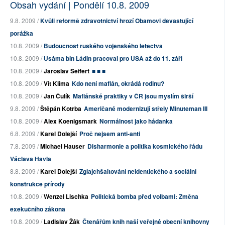
Obsah vydání | Pondělí 10.8. 2009
9.8. 2009 /
Kvůli reformě zdravotnictví hrozí Obamovi devastující
porážka
10.8. 2009 /
Budoucnost ruského vojenského letectva
10.8. 2009 /
Usáma bin Ládin pracoval pro USA až do 11. září
10.8. 2009 /
Jaroslav Seifert
■ ■ ■
10.8. 2009 /
Vít Klíma
Kdo není mafián, okrádá rodinu?
10.8. 2009 /
Jan Čulík
Mafiánské praktiky v ČR jsou myslím širší
9.8. 2009 /
Štěpán Kotrba
Američané modernizují střely Minuteman III
10.8. 2009 /
Alex Koenigsmark
Normálnost jako hádanka
6.8. 2009 /
Karel Dolejší
Proč nejsem anti-anti
7.8. 2009 /
Michael Hauser
Disharmonie a politika kosmického řádu
Václava Havla
8.8. 2009 /
Karel Dolejší
Zglajchšaltování neidentického a sociální
konstrukce přírody
10.8. 2009 /
Wenzel Lischka
Politická bomba před volbami: Změna
exekučního zákona
10.8. 2009 /
Ladislav Žák
Čtenářům knih naší veřejné obecní knihovny