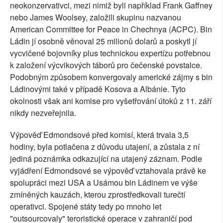
neokonzervativci, mezi nimiž byli například Frank Gaffney
nebo James Woolsey, založili skupinu nazvanou
American Committee for Peace in Chechnya (ACPC). Bin
Ládin jí osobně věnoval 25 milionů dolarů a poskytl jí
vycvičené bojovníky plus technickou expertízu potřebnou
k založení výcvikových táborů pro čečenské povstalce.
Podobným způsobem konvergovaly americké zájmy s bin
Ládinovými také v případě Kosova a Albánie. Tyto
okolnosti však ani komise pro vyšetřování útoků z 11. září
nikdy nezveřejnila.
Výpověď Edmondsové před komisí, která trvala 3,5
hodiny, byla potlačena z důvodu utajení, a zůstala z ní
jediná poznámka odkazující na utajený záznam. Podle
vyjádření Edmondsové se výpověď vztahovala právě ke
spolupráci mezi USA a Usámou bin Ládinem ve výše
zmíněných kauzách, kterou zprostředkovali turečtí
operativci. Spojené státy tedy po mnoho let
"outsourcovaly" teroristické operace v zahraničí pod