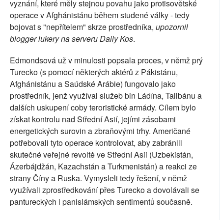
vyznání, které měly stejnou povahu jako protisovětské
operace v Afghánistánu během studené války - tedy
bojovat s "nepřítelem" skrze prostředníka,
upozornil
blogger lukery na serveru Daily Kos
.
Edmondsová už v minulosti popsala proces, v němž prý
Turecko (s pomocí některých aktérů z Pákistánu,
Afghánistánu a Saúdské Arábie) fungovalo jako
prostředník, jenž využíval služeb bin Ládína, Talibánu a
dalších uskupení coby teroristické armády. Cílem bylo
získat kontrolu nad Střední Asií, jejími zásobami
energetických surovin a zbraňovými trhy. Američané
potřebovali tyto operace kontrolovat, aby zabránili
skutečné veřejné revoltě ve Střední Asii (Uzbekistán,
Ázerbájdžán, Kazachstán a Turkmenistán) a reakci ze
strany Číny a Ruska. Vymysleli tedy řešení, v němž
využívali zprostředkování přes Turecko a dovolávali se
pantureckých i panislámských sentimentů současně.