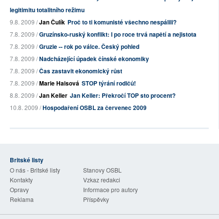
legitimitu totalitního režimu
9.8. 2009 /
Jan Čulík
Proč to ti komunisté všechno nespálili?
7.8. 2009 /
Gruzínsko-ruský konflikt: I po roce trvá napětí a nejistota
7.8. 2009 /
Gruzie -- rok po válce. Český pohled
7.8. 2009 /
Nadcházející úpadek čínské ekonomiky
7.8. 2009 /
Čas zastavit ekonomický růst
7.8. 2009 /
Marie Haisová
STOP týrání rodičů!
8.8. 2009 /
Jan Keller
Jan Keller: Překročí TOP sto procent?
10.8. 2009 /
Hospodaření OSBL za červenec 2009
Britské listy
O nás - Britské listy
Stanovy OSBL
Kontakty
Vzkaz redakci
Opravy
Informace pro autory
Reklama
Příspěvky