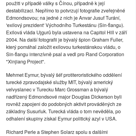
použiti v případě války s Čínou, případně k její
destabilizaci. Nepřímo to potvrzují fotografie zveřejněné
Edmondsovou; na jedné z nich je Anvar Jusuf Turání,
'exilový prezident' Východního Turkestánu (Sin-ťiangu).
Exilová vláda Ujgurů byla ustavena na Capitol Hill v září
2004. Na další fotografii je bývalý špion Graham Fuller,
který pomáhal založit exilovou turkestánskou vládu, o
Sin-ťiangu intenzívně psal a vedl pro Rand Corporation
"Xinjiang Project".
Mehmet Eymur, bývalý šéf protiteroristického oddělení
turecké zpravodajské služby MIT, bývalý americký
velvyslanec v Turecku Marc Grossman a bývalý
nadřízený Edmondsové major Douglas Dickerson byli
rovněž zapojeni do podobných aktivit prováděných ze
základny Susurluk. Turecká vláda o tom nevěděla, po
odhalení skupiny získal Eymur politický azyl v USA.
Richard Perle a Stephen Solarz spolu s dalšími