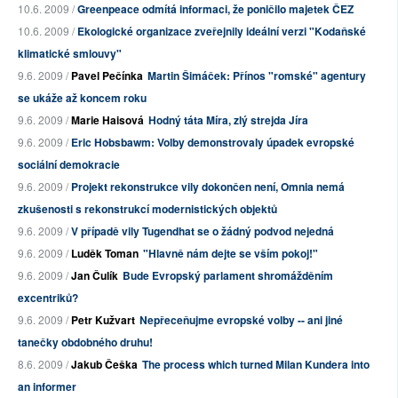
10.6. 2009 /
Greenpeace odmítá informaci, že poničilo majetek ČEZ
10.6. 2009 /
Ekologické organizace zveřejnily ideální verzi "Kodaňské
klimatické smlouvy"
9.6. 2009 /
Pavel Pečínka
Martin Šimáček: Přínos "romské" agentury
se ukáže až koncem roku
9.6. 2009 /
Marie Haisová
Hodný táta Míra, zlý strejda Jíra
9.6. 2009 /
Eric Hobsbawm: Volby demonstrovaly úpadek evropské
sociální demokracie
9.6. 2009 /
Projekt rekonstrukce vily dokončen není, Omnia nemá
zkušenosti s rekonstrukcí modernistických objektů
9.6. 2009 /
V případě vily Tugendhat se o žádný podvod nejedná
9.6. 2009 /
Luděk Toman
"Hlavně nám dejte se vším pokoj!"
9.6. 2009 /
Jan Čulík
Bude Evropský parlament shromážděním
excentriků?
9.6. 2009 /
Petr Kužvart
Nepřeceňujme evropské volby -- ani jiné
tanečky obdobného druhu!
8.6. 2009 /
Jakub Češka
The process which turned Milan Kundera into
an informer