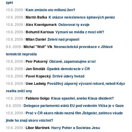
zpět
10.6. 2009 /
Kam zmizelo sto milionů žen?
10.6. 2009 /
Martin Baťka
K otázce ne/existence špinavých peněz
10.6. 2009 /
Alex Koenigsmark
Oslovovat ty svoje
10.6. 2009 /
Bohumil Kartous
Vymaní se média z moci elit?
10.6. 2009 /
Milan Daniel
Zelení nad propastí
9.6. 2009 /
Michal "Wolf" Vlk
Neonacistická provokace v Jihlavě
tentokrát neprošla
10.6. 2009 /
Petr Pokorný
Občané, zapamatujme si to!
10.6. 2009 /
Jan Smolák
Úpadek demokracie v ČR
10.6. 2009 /
Pavel Kopecký
Drtivé údery hvězd
10.6. 2009 /
Uwe Ladwig
Povážlivý záporný vývozní rekord, neboli Kdyz
realita zničí sny
10.6. 2009 /
Fabiano Golgo
Klaus spasitel, anebo Klaus disident?
9.6. 2009 /
Delegace parlamentů států EU pod vedením Vlčka je v Gaze
10.6. 2009 /
Proč v ČR skoro nikdo nezná film
, zatímco všude
Zeitgeist
jinde ho znají skoro všichni?
10.6. 2009 /
Libor Martinek
Harry Potter a Societas Jesu