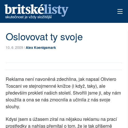
AKTUÁLNÍ VYDÁNÍ
Oslovovat ty svoje
ARCHIV
10. 6. 2009 /
Alex Koenigsmark
TÉMATA
AUTOŘI
Reklama není navoněná zdechlina, jak napsal Oliviero
PŘÍSPĚVKY NA PROVOZ
Toscani ve stejnojmenné knížce (i když, taky), ale
především prokletí našich století. Stvořili jsme ji, aby nám
sloužila a ona se nás zmocnila a učinila z nás svoje
slouhy.
Kdysi jsem s úžasem zíral na nějakou reklamu na prací
prostředky a nahlas přemítal o tom, že je tak příšerně