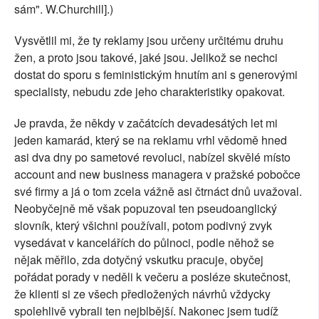
sám". W.Churchill].)
Vysvětlil mi, že ty reklamy jsou určeny určitému druhu
žen, a proto jsou takové, jaké jsou. Jelikož se nechci
dostat do sporu s feministickým hnutím ani s generovými
specialisty, nebudu zde jeho charakteristiky opakovat.
Je pravda, že někdy v začátcích devadesátých let mi
jeden kamarád, který se na reklamu vrhl vědomě hned
asi dva dny po sametové revoluci, nabízel skvělé místo
account and new business managera v pražské pobočce
své firmy a já o tom zcela vážně asi čtrnáct dnů uvažoval.
Neobyčejně mě však popuzoval ten pseudoanglický
slovník, který všichni používali, potom podivný zvyk
vysedávat v kancelářích do půlnoci, podle něhož se
nějak měřilo, zda dotyčný vskutku pracuje, obyčej
pořádat porady v neděli k večeru a posléze skutečnost,
že klienti si ze všech předložených návrhů vždycky
spolehlivě vybrali ten nejblbější. Nakonec jsem tudíž