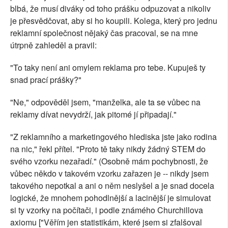
blbá, že musí diváky od toho prášku odpuzovat a nikoliv
je přesvědčovat, aby si ho koupili. Kolega, který pro jednu
reklamní společnost nějaký čas pracoval, se na mne
útrpně zahleděl a pravil:
"To taky není ani omylem reklama pro tebe. Kupuješ ty
snad prací prášky?"
"Ne," odpověděl jsem, "manželka, ale ta se vůbec na
reklamy dívat nevydrží, jak pitomé jí připadají."
"Z reklamního a marketingového hlediska jste jako rodina
na nic," řekl přítel. "Proto tě taky nikdy žádný STEM do
svého vzorku nezařadí." (Osobně mám pochybnosti, že
vůbec někdo v takovém vzorku zařazen je -- nikdy jsem
takového nepotkal a ani o něm neslyšel a je snad docela
logické, že mnohem pohodlnější a lacinější je simulovat
si ty vzorky na počítači, i podle známého Churchillova
axiomu ["Věřím jen statistikám, které jsem si zfalšoval