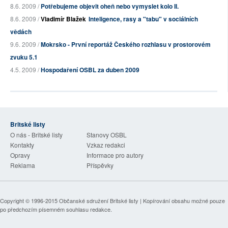
8.6. 2009 /
Potřebujeme objevit oheň nebo vymyslet kolo II.
8.6. 2009 /
Vladimír Blažek
Inteligence, rasy a "tabu" v sociálních
vědách
9.6. 2009 /
Mokrsko - První reportáž Českého rozhlasu v prostorovém
zvuku 5.1
4.5. 2009 /
Hospodaření OSBL za duben 2009
Britské listy
O nás - Britské listy
Stanovy OSBL
Kontakty
Vzkaz redakci
Opravy
Informace pro autory
Reklama
Příspěvky
Copyright © 1996-2015
Občanské sdružení Britské listy
| Kopírování obsahu možné pouze
po předchozím písemném souhlasu redakce.