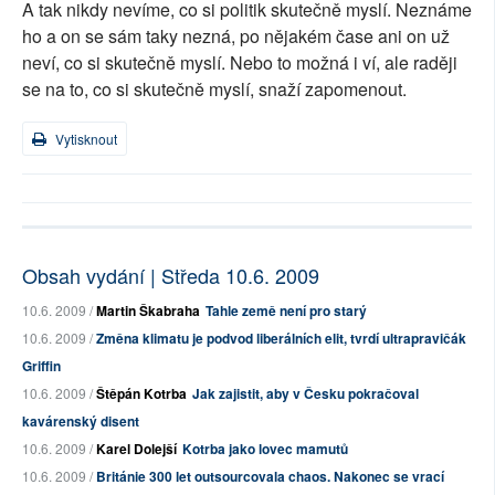
A tak nikdy nevíme, co si politik skutečně myslí. Neznáme
ho a on se sám taky nezná, po nějakém čase ani on už
neví, co si skutečně myslí. Nebo to možná i ví, ale raději
se na to, co si skutečně myslí, snaží zapomenout.
Vytisknout
Obsah vydání | Středa 10.6. 2009
10.6. 2009 /
Martin Škabraha
Tahle země není pro starý
10.6. 2009 /
Změna klimatu je podvod liberálních elit, tvrdí ultrapravičák
Griffin
10.6. 2009 /
Štěpán Kotrba
Jak zajistit, aby v Česku pokračoval
kavárenský disent
10.6. 2009 /
Karel Dolejší
Kotrba jako lovec mamutů
10.6. 2009 /
Británie 300 let outsourcovala chaos. Nakonec se vrací