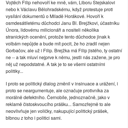
Vojtěch Filip nehovoří ke mně, vám, Liboru Stejskalovi
nebo k Václavu Bělohradskému, když protestuje proti
vysílání dokumentů o Miladě Horákové. Hovoří k
osmdesátiletému důchodci Janu Bl. Brejžkovi, účastníku
Února, lidovému milicionáři a nositeli několika
stranických ocenění, protože tento důchodce jinak k
volbám nepůjde a bude mít pocit, že ho zradil nejen
Gorbačov, ale už i Filip. Brejžka má Filip jistého, ty ostatní
ne -- a tak mluví nejprve k němu, jestli nás zažene, je pro
něj už nepodstatné. A tak je to se všemi ostatními
politiky...
I proto se politický dialog změnil v insinuace a urážení, i
proto se neargumentuje, ale označuje protivníka za
morálně defektního. Černobíle, jednoznačně, jako v
reklamě čistoskvoucího prášku... Samozřejmě to ale
neovlivňuje jen voličky, nakupující politický prášek,
blbnou z toho i politici sami.