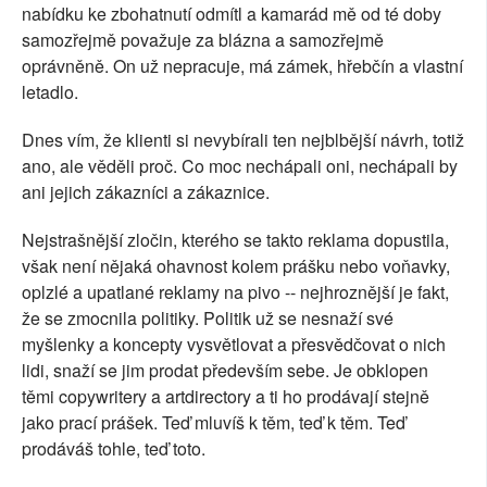
nabídku ke zbohatnutí odmítl a kamarád mě od té doby
samozřejmě považuje za blázna a samozřejmě
oprávněně. On už nepracuje, má zámek, hřebčín a vlastní
letadlo.
Dnes vím, že klienti si nevybírali ten nejblbější návrh, totiž
ano, ale věděli proč. Co moc nechápali oni, nechápali by
ani jejich zákazníci a zákaznice.
Nejstrašnější zločin, kterého se takto reklama dopustila,
však není nějaká ohavnost kolem prášku nebo voňavky,
oplzlé a upatlané reklamy na pivo -- nejhroznější je fakt,
že se zmocnila politiky. Politik už se nesnaží své
myšlenky a koncepty vysvětlovat a přesvědčovat o nich
lidi, snaží se jim prodat především sebe. Je obklopen
těmi copywritery a artdirectory a ti ho prodávají stejně
jako prací prášek. Teď mluvíš k těm, teď k těm. Teď
prodáváš tohle, teď toto.