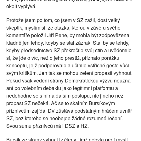
okolí vyplývá.
Protože jsem po tom, co jsem v SZ zažil, dost velký
skeptik, myslím si, že otázka, kterou v závěru svého
komentáře položil Jiří Pehe, by mohla být zodpovězena
kladně jen tehdy, kdyby se stal zázrak. Stal by se tehdy,
kdyby předsednictvo SZ překročilo svůj stín a uvědomilo
si, že jde o víc, než o jeho prestiž, přiznalo porážku
konceptu, jejž podporovalo a učinilo vstřícné gesto vůči
svým kritikům. Jen tak se mohou zelení propasti vyhnout.
Pokud však vedení strany Demokratickou výzvu neuzná
ani po volebním debaklu jako legitimní platformu a
nedohodne se s ní na dalším postupu, nic jiného než
propast SZ nečeká. Ač se to skalním Bursíkovým
příznivcům zajídá, DV zůstává podstatným hráčem uvnitř
SZ, bez kterého se neobejde žádné rozumné řešení.
Svou sumu příznivců má i DSZ a HZ.
Bursík ze strany vyhnal ty členy, jímž nebyla proti mysli