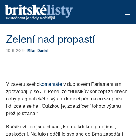
AKTUÁLNÍ VYDÁNÍ
Zelení nad propastí
ARCHIV
10. 6. 2009 /
Milan Daniel
TÉMATA
AUTOŘI
V závěru svého
komentáře
v dubnovém Parlamentním
PŘÍSPĚVKY NA PROVOZ
zpravodaji píše Jiří Pehe, že "Bursíkův koncept zelených
coby pragmatického výtahu k moci pro malou skupinku
lidí zcela selhal. Otázkou je, zda zřícení tohoto výtahu
přežije strana."
Bursíkovi lidé jsou situací, kterou kdekdo předjímal,
zaskočeni. Na tuto neděli je svoláno do Brna zasedání