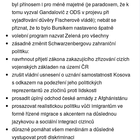
byl přínosem i pro méně majetné (je paradoxem, že k
tomu vyzval Gandalovič z ODS v projevu při
vyjadřování důvěry Fischerově vládě); nebát se
přiznat, že to bylo Bursíkem nastaveno špatně
volební program nazvat Zelená pro všechny
zásadně změnit Schwarzenbergovu zahraniční
politiku:
navrhnout přijetí zákona zakazujícího zřizování cizích
vojenských základen na území ČR
zrušit vládní usnesení o uznání samostatnosti Kosova
s odkazem na podezření jeho politických
reprezentantů ze zločinů proti lidskosti
prosadit úplný odchod české armády z Afghánistánu
prosazovat realistickou politiku vůči imigrantům ve
formě řízené migrace s akcentem na důslednou
jazykovou a sociální integraci cizinců
důrazně pomáhat všem menšinám a důsledně
vystupovat proti diskriminaci