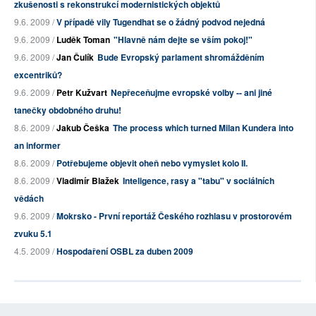
zkušenosti s rekonstrukcí modernistických objektů
9.6. 2009 /
V případě vily Tugendhat se o žádný podvod nejedná
9.6. 2009 /
Luděk Toman
"Hlavně nám dejte se vším pokoj!"
9.6. 2009 /
Jan Čulík
Bude Evropský parlament shromážděním
excentriků?
9.6. 2009 /
Petr Kužvart
Nepřeceňujme evropské volby -- ani jiné
tanečky obdobného druhu!
8.6. 2009 /
Jakub Češka
The process which turned Milan Kundera into
an informer
8.6. 2009 /
Potřebujeme objevit oheň nebo vymyslet kolo II.
8.6. 2009 /
Vladimír Blažek
Inteligence, rasy a "tabu" v sociálních
vědách
9.6. 2009 /
Mokrsko - První reportáž Českého rozhlasu v prostorovém
zvuku 5.1
4.5. 2009 /
Hospodaření OSBL za duben 2009