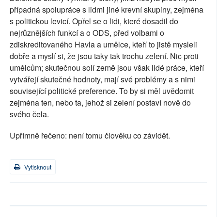
případná spolupráce s lidmi jiné krevní skupiny, zejména
s politickou levicí. Opřel se o lidi, které dosadil do
nejrůznějších funkcí a o ODS, před volbami o
zdiskreditovaného Havla a umělce, kteří to jistě mysleli
dobře a myslí si, že jsou taky tak trochu zelení. Nic proti
umělcům; skutečnou solí země jsou však lidé práce, kteří
vytvářejí skutečné hodnoty, mají své problémy a s nimi
související politické preference. To by si měl uvědomit
zejména ten, nebo ta, jehož si zelení postaví nově do
svého čela.
Upřímně řečeno: není tomu člověku co závidět.
Vytisknout