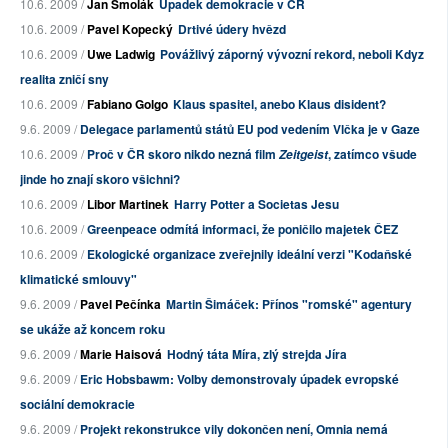
10.6. 2009 /
Jan Smolák
Úpadek demokracie v ČR
10.6. 2009 /
Pavel Kopecký
Drtivé údery hvězd
10.6. 2009 /
Uwe Ladwig
Povážlivý záporný vývozní rekord, neboli Kdyz
realita zničí sny
10.6. 2009 /
Fabiano Golgo
Klaus spasitel, anebo Klaus disident?
9.6. 2009 /
Delegace parlamentů států EU pod vedením Vlčka je v Gaze
10.6. 2009 /
Proč v ČR skoro nikdo nezná film
, zatímco všude
Zeitgeist
jinde ho znají skoro všichni?
10.6. 2009 /
Libor Martinek
Harry Potter a Societas Jesu
10.6. 2009 /
Greenpeace odmítá informaci, že poničilo majetek ČEZ
10.6. 2009 /
Ekologické organizace zveřejnily ideální verzi "Kodaňské
klimatické smlouvy"
9.6. 2009 /
Pavel Pečínka
Martin Šimáček: Přínos "romské" agentury
se ukáže až koncem roku
9.6. 2009 /
Marie Haisová
Hodný táta Míra, zlý strejda Jíra
9.6. 2009 /
Eric Hobsbawm: Volby demonstrovaly úpadek evropské
sociální demokracie
9.6. 2009 /
Projekt rekonstrukce vily dokončen není, Omnia nemá