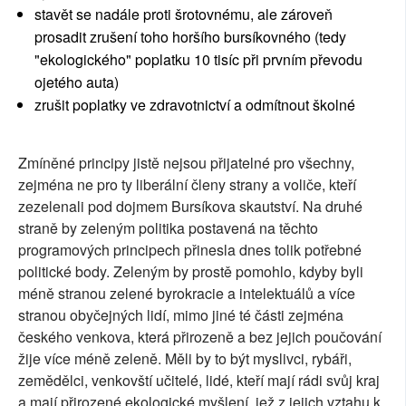
stavět se nadále proti šrotovnému, ale zároveň
prosadit zrušení toho horšího bursíkovného (tedy
"ekologického" poplatku 10 tisíc při prvním převodu
ojetého auta)
zrušit poplatky ve zdravotnictví a odmítnout školné
Zmíněné principy jistě nejsou přijatelné pro všechny,
zejména ne pro ty liberální členy strany a voliče, kteří
zezelenali pod dojmem Bursíkova skautství. Na druhé
straně by zeleným politika postavená na těchto
programových principech přinesla dnes tolik potřebné
politické body. Zeleným by prostě pomohlo, kdyby byli
méně stranou zelené byrokracie a intelektuálů a více
stranou obyčejných lidí, mimo jiné té části zejména
českého venkova, která přirozeně a bez jejich poučování
žije více méně zeleně. Měli by to být myslivci, rybáři,
zemědělci, venkovští učitelé, lidé, kteří mají rádi svůj kraj
a mají přirozené ekologické myšlení, jež z jejich vztahu k