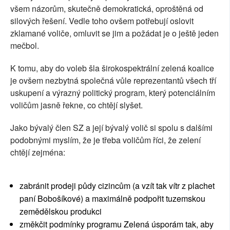
všem názorům, skutečně demokratická, oproštěná od
silových řešení. Vedle toho ovšem potřebují oslovit
zklamané voliče, omluvit se jim a požádat je o ještě jeden
mečbol.
K tomu, aby do voleb šla širokospektrální zelená koalice
je ovšem nezbytná společná vůle reprezentantů všech tří
uskupení a výrazný politický program, který potenciálním
voličům jasně řekne, co chtějí slyšet.
Jako bývalý člen SZ a její bývalý volič si spolu s dalšími
podobnými myslím, že je třeba voličům říci, že zelení
chtějí zejména:
zabránit prodeji půdy cizincům (a vzít tak vítr z plachet
paní Bobošíkové) a maximálně podpořit tuzemskou
zemědělskou produkci
změkčit podmínky programu Zelená úsporám tak, aby