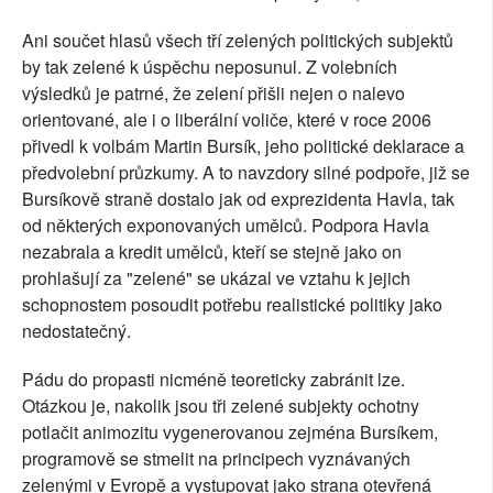
Ani součet hlasů všech tří zelených politických subjektů
by tak zelené k úspěchu neposunul. Z volebních
výsledků je patrné, že zelení přišli nejen o nalevo
orientované, ale i o liberální voliče, které v roce 2006
přivedl k volbám Martin Bursík, jeho politické deklarace a
předvolební průzkumy. A to navzdory silné podpoře, již se
Bursíkově straně dostalo jak od exprezidenta Havla, tak
od některých exponovaných umělců. Podpora Havla
nezabrala a kredit umělců, kteří se stejně jako on
prohlašují za "zelené" se ukázal ve vztahu k jejich
schopnostem posoudit potřebu realistické politiky jako
nedostatečný.
Pádu do propasti nicméně teoreticky zabránit lze.
Otázkou je, nakolik jsou tři zelené subjekty ochotny
potlačit animozitu vygenerovanou zejména Bursíkem,
programově se stmelit na principech vyznávaných
zelenými v Evropě a vystupovat jako strana otevřená