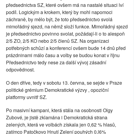
předsednictva SZ, které ovšem má na nastalé situaci lví
podíl. Logickým a krokem, který by mohl napomoci
záchraně, by mělo být, že toto předsednictvo svolá
mimořádný sjezd, na němž složí funkce. Mimořádný sjezd
je předsednictvo povinno svolat, požádají-li o to alespoň
2/5 ZO, 2/5 KO nebo 2/5 členů SZ. Na organizaci
potřebných schůzí a konferencí ovšem bude 14 dnů před
prázdninami málo času a volby se budou konat v říjnu
Předsednictvo tedy nese za další vývoj zásadní
odpovědnost.
O den dříve, tedy v sobotu 13. června, se sejde v Praze
politické grémium Demokratické výzvy , opoziční
platformy uvnitř SZ.
Po masivní kampani, která stála na osobnosti Olgy
Zubové, je jistě zklamána i Demokratická strana
zelených, která ve volbách získala jen 0,62 % hlasů,
zatímco Patočkovo Hnutí Zelení pouhých 0,l6%