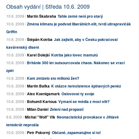
Obsah vydání | Středa 10.6. 2009
10.6. 2009 /
Martin Škabraha
Tahle země není pro starý
10.6. 2009 /
Změna klimatu je podvod liberálních elit, tvrdí ultrapravičák
Griffin
10.6. 2009 /
Štěpán Kotrba
Jak zajistit, aby v Česku pokračoval
kavárenský disent
10.6. 2009 /
Karel Dolejší
Kotrba jako lovec mamutů
10.6. 2009 /
Británie 300 let outsourcovala chaos. Nakonec se vrací
zpět
10.6. 2009 /
Kam zmizelo sto milionů žen?
10.6. 2009 /
Martin Baťka
K otázce ne/existence špinavých peněz
10.6. 2009 /
Alex Koenigsmark
Oslovovat ty svoje
10.6. 2009 /
Bohumil Kartous
Vymaní se média z moci elit?
10.6. 2009 /
Milan Daniel
Zelení nad propastí
9.6. 2009 /
Michal "Wolf" Vlk
Neonacistická provokace v Jihlavě
tentokrát neprošla
10.6. 2009 /
Petr Pokorný
Občané, zapamatujme si to!