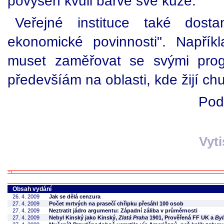
povýšen kvůli barvě své kůže."
Veřejné instituce také dost
ekonomické povinnosti". Napřík
muset zaměřovat se svými prog
předevšíám na oblasti, kde žijí chu
Pod
Vyt
Obsah vydání
26. 4. 2009
Jak se dělá cenzura
27. 4. 2009
Počet mrtvých na prasečí chřipku přesáhl 100 osob
27. 4. 2009
Neztratit jádro argumentu: Západní záliba v průměrnosti
27. 4. 2009
Nebyl Kinský jako Kinský,
Zlatá Praha
1901, Prověřená FF UK a
Byl