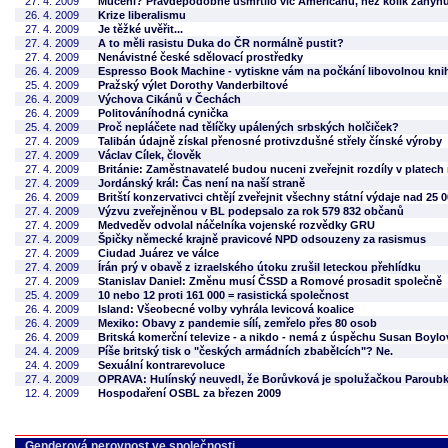
27. 4. 2009
Mučení? Pravděpodobně usmrtilo víc Američanů, než kolik zahynul
26. 4. 2009
Krize liberalismu
27. 4. 2009
Je těžké uvěřit...
27. 4. 2009
A to měli rasistu Duka do ČR normálně pustit?
27. 4. 2009
Nenávistné české sdělovací prostředky
26. 4. 2009
Espresso Book Machine - vytiskne vám na počkání libovolnou knihu
25. 4. 2009
Pražský výlet Dorothy Vanderbiltové
26. 4. 2009
Výchova Cikánů v Čechách
26. 4. 2009
Politováníhodná cynička
25. 4. 2009
Proč nepláčete nad tělíčky upálených srbských holčiček?
27. 4. 2009
Talibán údajně získal přenosné protivzdušné střely čínské výroby
27. 4. 2009
Václav Cílek, člověk
27. 4. 2009
Británie: Zaměstnavatelé budou nuceni zveřejnit rozdíly v platec
27. 4. 2009
Jordánský král: Čas není na naší straně
26. 4. 2009
Britští konzervativci chtějí zveřejnit všechny státní výdaje nad 25 0
27. 4. 2009
Výzvu zveřejněnou v BL podepsalo za rok 579 832 občanů
27. 4. 2009
Medveděv odvolal náčelníka vojenské rozvědky GRU
27. 4. 2009
Špičky německé krajně pravicové NPD odsouzeny za rasismus
27. 4. 2009
Ciudad Juárez ve válce
27. 4. 2009
Írán prý v obavě z izraelského útoku zrušil leteckou přehlídku
27. 4. 2009
Stanislav Daniel: Změnu musí ČSSD a Romové prosadit společně
25. 4. 2009
10 nebo 12 proti 161 000 = rasistická společnost
26. 4. 2009
Island: Všeobecné volby vyhrála levicová koalice
26. 4. 2009
Mexiko: Obavy z pandemie sílí, zemřelo přes 80 osob
26. 4. 2009
Britská komerční televize - a nikdo - nemá z úspěchu Susan Boylo
24. 4. 2009
Píše britský tisk o "českých armádních zbabělcích"? Ne.
24. 4. 2009
Sexuální kontrarevoluce
27. 4. 2009
OPRAVA: Hulínský neuvedl, že Borůvková je spolužačkou Paroub
12. 4. 2009
Hospodaření OSBL za březen 2009
Genderová nerovnost ve společnosti