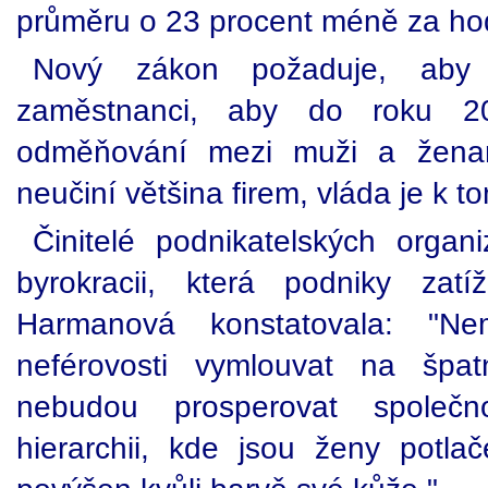
průměru o 23 procent méně za ho
Nový zákon požaduje, aby
zaměstnanci, aby do roku 201
odměňování mezi muži a ženam
neučiní většina firem, vláda je k t
Činitelé podnikatelských organiz
byrokracii, která podniky zat
Harmanová konstatovala: "
neférovosti vymlouvat na špa
nebudou prosperovat společno
hierarchii, kde jsou ženy potl