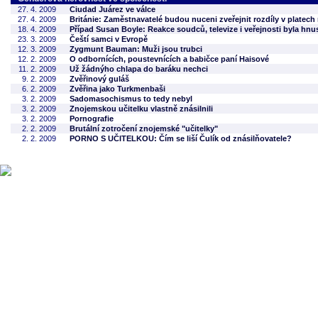
27. 4. 2009
Ciudad Juárez ve válce
27. 4. 2009
Británie: Zaměstnavatelé budou nuceni zveřejnit rozdíly v platec
18. 4. 2009
Případ Susan Boyle: Reakce soudců, televize i veřejnosti byla hnu
23. 3. 2009
Čeští samci v Evropě
12. 3. 2009
Zygmunt Bauman: Muži jsou trubci
12. 2. 2009
O odbornících, poustevnících a babičce paní Haisové
11. 2. 2009
Už žádnýho chlapa do baráku nechci
9. 2. 2009
Zvěřinový guláš
6. 2. 2009
Zvěřina jako Turkmenbaši
3. 2. 2009
Sadomasochismus to tedy nebyl
3. 2. 2009
Znojemskou učitelku vlastně znásilnili
3. 2. 2009
Pornografie
2. 2. 2009
Brutální zotročení znojemské "učitelky"
2. 2. 2009
PORNO S UČITELKOU: Čím se liší Čulík od znásilňovatele?