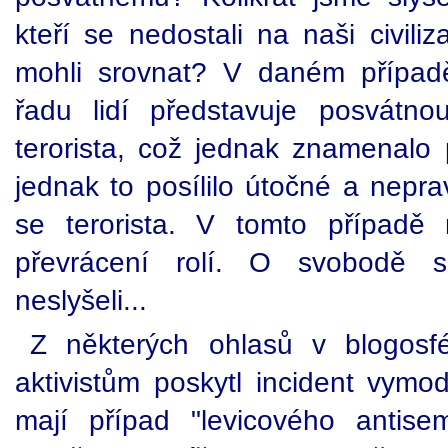
kteří se nedostali na naši civili
mohli srovnat? V daném případě
řadu lidí představuje posvátn
terorista, což jednak znamenalo
jednak to posílilo útočné a nepr
se terorista. V tomto případě
převrácení rolí. O svobodě s
neslyšeli...
Z některých ohlasů v blogosf
aktivistům poskytl incident vymod
mají případ "levicového antise