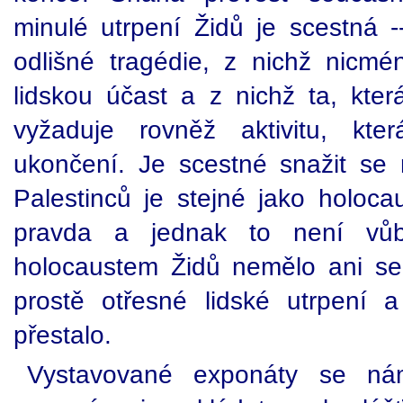
minulé utrpení Židů je scestná 
odlišné tragédie, z nichž nicmén
lidskou účast a z nichž ta, kte
vyžaduje rovněž aktivitu, kt
ukončení. Je scestné snažit se 
Palestinců je stejné jako holoca
pravda a jednak to není vůb
holocaustem Židů nemělo ani se
prostě otřesné lidské utrpení 
přestalo.
Vystavované exponáty se nám