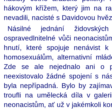
hákovým křížem, který jim na ram
nevadili, nacisté s Davidovou hvě
Násilné jednání židovských
ospravedlnitelné vůči neonacis
hnutí, které spojuje nenávist 
homosexuálům, alternativní mlád
Zde se ale nejednalo ani o pr
neexistovalo žádné spojení s nás
byla nepřípadná. Bylo by zajímavé
troufli na umělecká díla v galeri
neonacistům, ať už v jakémkoli ko