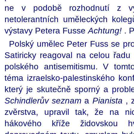
ne v podobě rozhodnutí z v
netolerantních uměleckých kolegů
výstavy Petera Fusse
Achtung!
. 
Polský umělec Peter Fuss se pr
Satiricky reagoval na celou řadu p
polského antisemitismu. V tomt
téma izraelsko-palestinského konf
který je skutečně sporný a proble
Schindlerův seznam
a
Pianista
, 
zvěrstva, upravil tak, že na ni
hákového kříže židovskou h