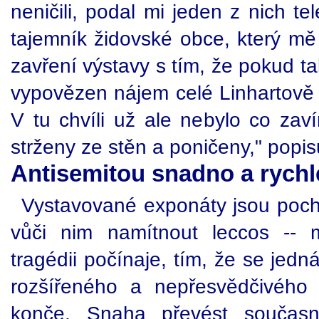
neničili, podal mi jeden z nich t
tajemník židovské obce, který mě
zavření výstavy s tím, že pokud t
vypovězen nájem celé Linhartově 
V tu chvíli už ale nebylo co zaví
strženy ze stěn a poničeny," popisu
Antisemitou snadno a rychl
Vystavované exponáty jsou pocho
vůči nim namítnout leccos -- m
tragédii počínaje, tím, že se jedn
rozšířeného a nepřesvědčivého 
konče. Snaha převést současn