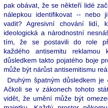
pak obávat, že se někteří lidé za
nálepkou identifikovat -- nebo 
vadit? Agresivní chování lidí, kt
ideologická a národnostní nesnáš
tím, že se postavili do role pře
každého antisemitu reklamou k
důsledkem takto pojatého boje pro
může být nárůst antisemitismu reá
Druhým špatným důsledkem je
Ačkoli se v zákonech tohoto stá
vidět, že umění může být omeze
majetku. Každý prostor někomu