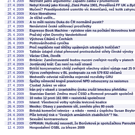
27. 4. 2009
Neztratit jádro argumentu: Západní záliba v průměrnosti
27. 4. 2009
Nebyl Kinský jako Kinský,
Zlatá Praha
1901, Prověřená FF UK a
Byl
27. 4. 2009
Mučení? Pravděpodobně usmrtilo víc Američanů, než kolik zahynul
26. 4. 2009
Krize liberalismu
27. 4. 2009
Je těžké uvěřit...
27. 4. 2009
A to měli rasistu Duka do ČR normálně pustit?
27. 4. 2009
Nenávistné české sdělovací prostředky
26. 4. 2009
Espresso Book Machine - vytiskne vám na počkání libovolnou knihu
25. 4. 2009
Pražský výlet Dorothy Vanderbiltové
26. 4. 2009
Výchova Cikánů v Čechách
26. 4. 2009
Politováníhodná cynička
25. 4. 2009
Proč nepláčete nad tělíčky upálených srbských holčiček?
27. 4. 2009
Talibán údajně získal přenosné protivzdušné střely čínské výroby
27. 4. 2009
Václav Cílek, člověk
27. 4. 2009
Británie: Zaměstnavatelé budou nuceni zveřejnit rozdíly v platec
27. 4. 2009
Jordánský král: Čas není na naší straně
26. 4. 2009
Britští konzervativci chtějí zveřejnit všechny státní výdaje nad 25 0
27. 4. 2009
Výzvu zveřejněnou v BL podepsalo za rok 579 832 občanů
27. 4. 2009
Medveděv odvolal náčelníka vojenské rozvědky GRU
27. 4. 2009
Špičky německé krajně pravicové NPD odsouzeny za rasismus
27. 4. 2009
Ciudad Juárez ve válce
27. 4. 2009
Írán prý v obavě z izraelského útoku zrušil leteckou přehlídku
27. 4. 2009
Stanislav Daniel: Změnu musí ČSSD a Romové prosadit společně
25. 4. 2009
10 nebo 12 proti 161 000 = rasistická společnost
26. 4. 2009
Island: Všeobecné volby vyhrála levicová koalice
26. 4. 2009
Mexiko: Obavy z pandemie sílí, zemřelo přes 80 osob
26. 4. 2009
Britská komerční televize - a nikdo - nemá z úspěchu Susan Boylo
24. 4. 2009
Píše britský tisk o "českých armádních zbabělcích"? Ne.
24. 4. 2009
Sexuální kontrarevoluce
27. 4. 2009
OPRAVA: Hulínský neuvedl, že Borůvková je spolužačkou Paroub
12. 4. 2009
Hospodaření OSBL za březen 2009