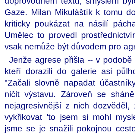
doprovodném textu, smyslem bylo 
Gaze. Milan Mikuláštík k tomu do
kriticky poukázat na násilí pách
Umělec to provedl prostřednictví
vsak nemůže být důvodem pro agr
Jenže agrese přišla -- v podobě 
kteří dorazili do galerie asi půl
"Začali slovně napadat účastníky
ničit výstavu. Zároveň se sháně
nejagresivnější z nich dozvěděl,
vykřikovat 'to jsem si mohl mysl
jsme se je snažili pokojnou cest