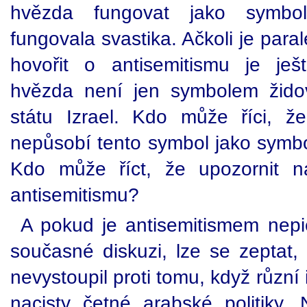
hvězda fungovat jako symbo
fungovala svastika. Ačkoli je para
hovořit o antisemitismu je ješ
hvězda není jen symbolem židov
státu Izrael. Kdo může říci, že
nepůsobí tento symbol jako symbo
Kdo může říct, že upozornit n
antisemitismu?
A pokud je antisemitismem nepie
současné diskuzi, lze se zeptat,
nevystoupil proti tomu, když různí iz
nacisty četné arabské politiky. N