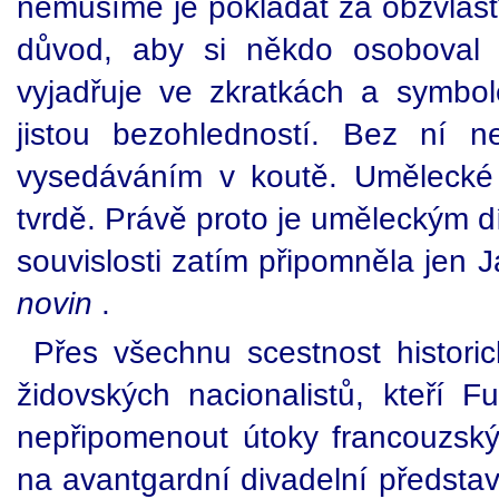
nemusíme je pokládat za obzvlášť
důvod, aby si někdo osoboval 
vyjadřuje ve zkratkách a symbo
jistou bezohledností. Bez ní 
vysedáváním v koutě. Umělecké 
tvrdě. Právě proto je uměleckým dí
souvislosti zatím připomněla jen
novin
.
Přes všechnu scestnost histori
židovských nacionalistů, kteří F
nepřipomenout útoky francouzský
na avantgardní divadelní předsta