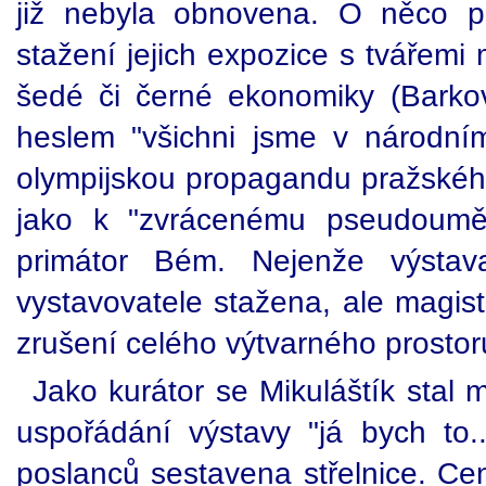
již nebyla obnovena. O něco po
stažení jejich expozice s tvářemi
šedé či černé ekonomiky (Barko
heslem "všichni jsme v národní
olympijskou propagandu pražského
jako k "zvrácenému pseudouměl
primátor Bém. Nejenže výstav
vystavovatele stažena, ale magist
zrušení celého výtvarného prostor
Jako kurátor se Mikuláštík stal 
uspořádání výstavy "já bych to...
poslanců sestavena střelnice. Cen