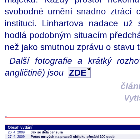
svobodné umění snadno ztrácí d
instituci. Linhartova nadace už
hodlá podobným situacím předcháze
než jako smutnou zprávu o stavu 
Další fotografie a krátký rozh
angličtině) jsou
ZDE
člán
Vyt
Obsah vydání
26. 4. 2009
Jak se dělá cenzura
27. 4. 2009
Počet mrtvých na prasečí chřipku přesáhl 100 osob