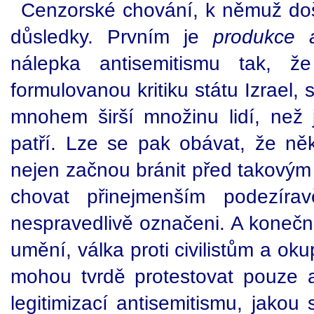
Cenzorské chování, k němuž doš
důsledky. Prvním je
produkce 
nálepka antisemitismu tak, že
formulovanou kritiku státu Izrael, 
mnohem širší množinu lidí, než 
patří. Lze se pak obávat, že něk
nejen začnou bránit před takovým
chovat přinejmenším podezírav
nespravedlivě označeni. A konečně,
umění, válka proti civilistům a ok
mohou tvrdě protestovat pouze an
legitimizací antisemitismu, jakou 