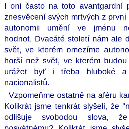
I oni často na toto avantgardní p
znesvěcení svých mrtvých z první s
autonomii umění ve jménu ned
hodnot. Dvacáté století nám ale 
svět, ve kterém omezíme auton
horší než svět, ve kterém budou
urážet byť i třeba hluboké a
nacionalistů.
Vzpomeňme ostatně na aféru ka
Kolikrát jsme tenkrát slyšeli, že 
odlišuje svobodou slova, 
posvátnému? Kolikrát jsme slyš