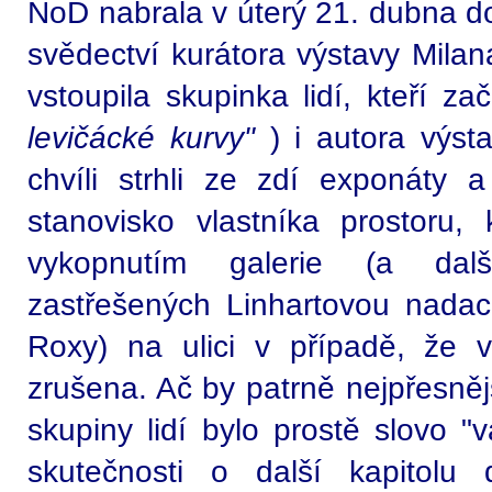
NoD nabrala v úterý 21. dubna d
svědectví kurátora výstavy Milan
vstoupila skupinka lidí, kteří za
levičácké kurvy"
) i autora výst
chvíli strhli ze zdí exponáty a 
stanovisko vlastníka prostoru, k
vykopnutím galerie (a další
zastřešených Linhartovou nada
Roxy) na ulici v případě, že 
zrušena. Ač by patrně nejpřesně
skupiny lidí bylo prostě slovo "
skutečnosti o další kapitolu 