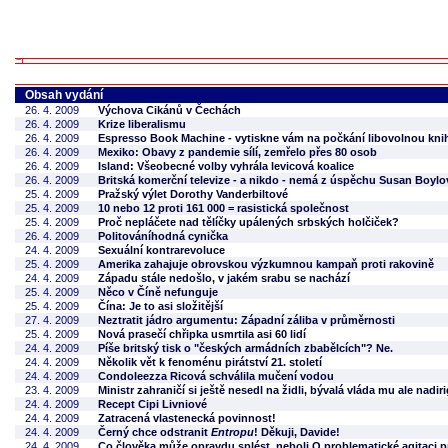
Obsah vydání
26. 4. 2009
Výchova Cikánů v Čechách
26. 4. 2009
Krize liberalismu
26. 4. 2009
Espresso Book Machine - vytiskne vám na počkání libovolnou knihu
26. 4. 2009
Mexiko: Obavy z pandemie sílí, zemřelo přes 80 osob
26. 4. 2009
Island: Všeobecné volby vyhrála levicová koalice
26. 4. 2009
Britská komerční televize - a nikdo - nemá z úspěchu Susan Boylo
25. 4. 2009
Pražský výlet Dorothy Vanderbiltové
25. 4. 2009
10 nebo 12 proti 161 000 = rasistická společnost
25. 4. 2009
Proč nepláčete nad tělíčky upálených srbských holčiček?
26. 4. 2009
Politováníhodná cynička
24. 4. 2009
Sexuální kontrarevoluce
25. 4. 2009
Amerika zahajuje obrovskou výzkumnou kampaň proti rakovině
24. 4. 2009
Západu stále nedošlo, v jakém srabu se nachází
25. 4. 2009
Něco v Číně nefunguje
25. 4. 2009
Čína: Je to asi složitější
27. 4. 2009
Neztratit jádro argumentu: Západní záliba v průměrnosti
25. 4. 2009
Nová prasečí chřipka usmrtila asi 60 lidí
24. 4. 2009
Píše britský tisk o "českých armádních zbabělcích"? Ne.
24. 4. 2009
Několik vět k fenoménu pirátství 21. století
24. 4. 2009
Condoleezza Ricová schválila mučení vodou
23. 4. 2009
Ministr zahraničí si ještě nesedl na židli, bývalá vláda mu ale nadi
24. 4. 2009
Recept Cipi Livniové
24. 4. 2009
Zatracená vlastenecká povinnost!
24. 4. 2009
Černý chce odstranit
Entropu
! Děkuji, Davide!
24. 4. 2009
Co člověka může opravdu splést, neboli O problematické agitaci p