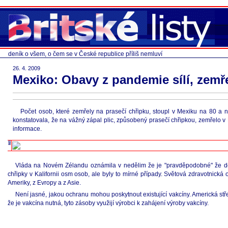
deník o všem, o čem se v České republice příliš nemluví
26. 4. 2009
Mexiko: Obavy z pandemie sílí, zemř
Počet osob, které zemřely na prasečí chřipku, stoupl v Mexiku na 80 a
konstatovala, že na vážný zápal plic, způsobený prasečí chřipkou, zemřelo v
informace.
Vláda na Novém Zélandu oznámila v nedělim že je "pravděpodobné" že deset
chřipky v Kalifornii osm osob, ale byly to mírné případy. Světová zdravotnická 
Ameriky, z Evropy a z Asie.
Není jasné, jakou ochranu mohou poskytnout existující vakcíny. Americká st
že je vakcína nutná, tyto zásoby využijí výrobci k zahájení výroby vakcíny.