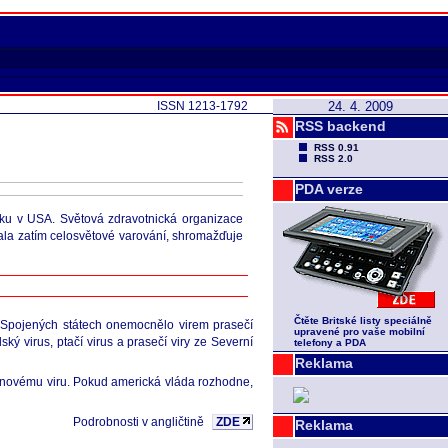
ISSN 1213-1792
24. 4. 2009
RSS backend
RSS 0.91
RSS 2.0
PDA verze
rku v USA. Světová zdravotnická organizace
dala zatím celosvětové varování, shromažďuje
Čtěte Britské listy speciálně
e Spojených státech onemocnělo virem prasečí
upravené pro vaše mobilní
ký virus, ptačí virus a prasečí viry ze Severní
telefony a PDA
Reklama
í novému viru. Pokud americká vláda rozhodne,
Podrobnosti v angličtině
ZDE
Reklama