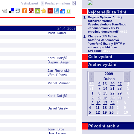
Vytisknout
Poslat e-mailem
24. 4. 2009
Milan Daniel
Celé vydání
Karel Dolejší
Štěpán Steiger
Archiv vydání
Jan Rovenský
Věra Říhová
Michal Vimmer
Karel Dolejší
Daniel Veselý
Původní archiv
Josef Brož
Uwe Ladwig