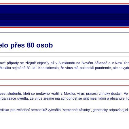
elo přes 80 osob
 nové případy se zřejmě objevily až v Aucklandu na Novém Zélandě a v New Yo
 Mexiku nejméně 81 lidí. Konstatovala, že virus má potenciál pandemie, ale nevy
 studentů, kteří se nedávno vrátili z Mexika, virus prasečí chřipky dostali. V
organizace uvedla, že virus zřejmě má schopnost se šířit mezi lidmi a obsahuje lids
řediska pro zvládání nemocí už vytvořila "semenné zásoby", geneticky odpovídajíc