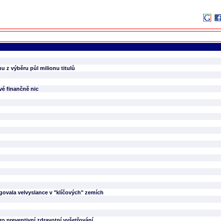
 z výběru půl milionu titulů
vé finančně nic
rigovala velvyslance v "klíčových" zemích
ro preventivní zdravotní vyšetřování