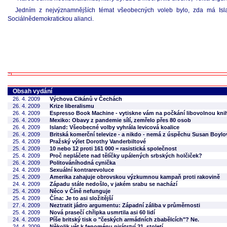
Jedním z nejvýznamnějších témat všeobecných voleb bylo, zda má Isla
Sociálnědemokratickou alianci.
Obsah vydání
26. 4. 2009
Výchova Cikánů v Čechách
26. 4. 2009
Krize liberalismu
26. 4. 2009
Espresso Book Machine - vytiskne vám na počkání libovolnou knihu
26. 4. 2009
Mexiko: Obavy z pandemie sílí, zemřelo přes 80 osob
26. 4. 2009
Island: Všeobecné volby vyhrála levicová koalice
26. 4. 2009
Britská komerční televize - a nikdo - nemá z úspěchu Susan Boylo
25. 4. 2009
Pražský výlet Dorothy Vanderbiltové
25. 4. 2009
10 nebo 12 proti 161 000 = rasistická společnost
25. 4. 2009
Proč nepláčete nad tělíčky upálených srbských holčiček?
26. 4. 2009
Politováníhodná cynička
24. 4. 2009
Sexuální kontrarevoluce
25. 4. 2009
Amerika zahajuje obrovskou výzkumnou kampaň proti rakovině
24. 4. 2009
Západu stále nedošlo, v jakém srabu se nachází
25. 4. 2009
Něco v Číně nefunguje
25. 4. 2009
Čína: Je to asi složitější
27. 4. 2009
Neztratit jádro argumentu: Západní záliba v průměrnosti
25. 4. 2009
Nová prasečí chřipka usmrtila asi 60 lidí
24. 4. 2009
Píše britský tisk o "českých armádních zbabělcích"? Ne.
24. 4. 2009
Několik vět k fenoménu pirátství 21. století