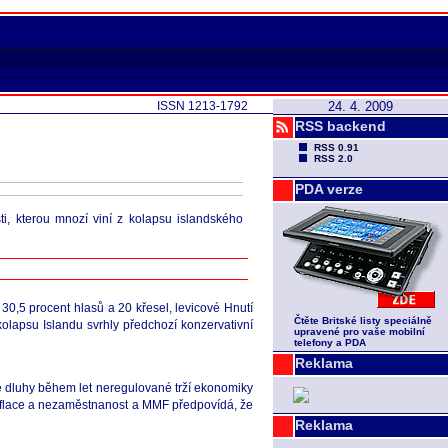
ISSN 1213-1792
24. 4. 2009
RSS backend
RSS 0.91
RSS 2.0
PDA verze
i, kterou mnozí viní z kolapsu islandského
30,5 procent hlasů a 20 křesel, levicové Hnutí
Čtěte Britské listy speciálně
kolapsu Islandu svrhly předchozí konzervativní
upravené pro vaše mobilní
telefony a PDA
Reklama
ské dluhy během let neregulované trží ekonomiky
inflace a nezaměstnanost a MMF předpovídá, že
Reklama