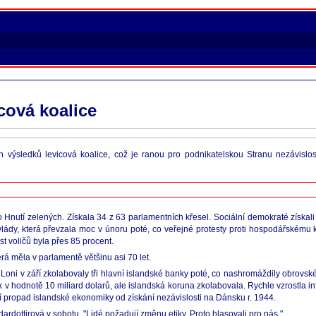
cová koalice
výsledků levicová koalice, což je ranou pro podnikatelskou Stranu nezávislost
Hnutí zelených. Získala 34 z 63 parlamentních křesel. Sociální demokraté získali 
vlády, která převzala moc v únoru poté, co veřejné protesty proti hospodářskému 
t voličů byla přes 85 procent.
rá měla v parlamentě většinu asi 70 let.
. Loni v září zkolabovaly tři hlavní islandské banky poté, co nashromáždily obrov
 v hodnotě 10 miliard dolarů, ale islandská koruna zkolabovala. Rychle vzrostla 
í propad islandské ekonomiky od získání nezávislosti na Dánsku r. 1944.
dardottirová v sobotu. "Lidé požadují změnu etiky. Proto hlasovali pro nás."