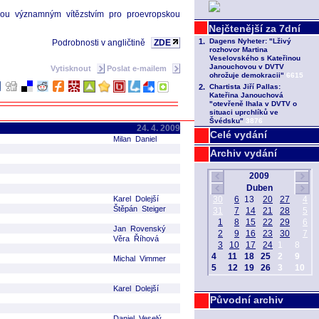
sou významným vítězstvím pro proevropskou
Podrobnosti v angličtině
ZDE
Vytisknout
Poslat e-mailem
24. 4. 2009
Celé vydání
Milan Daniel
Archiv vydání
Karel Dolejší
Štěpán Steiger
Jan Rovenský
Věra Říhová
Michal Vimmer
Karel Dolejší
Původní archiv
Daniel Veselý