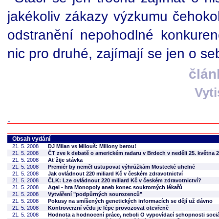
jakékoliv zákazy výzkumu čehoko
odstranění nepohodlné konkuren
nic pro druhé, zajímají se jen o se
člán
Vyt
Obsah vydání
21. 5. 2008
DJ Milan vs Milouš: Miliony berou!
21. 5. 2008
ČT zve k debatě o americkém radaru v Brdech v neděli 25. května 2
21. 5. 2008
Ať žije stávka
21. 5. 2008
Premiér by neměl ustupovat výhrůžkám Mostecké uhelné
21. 5. 2008
Jak ovládnout 220 miliard Kč v českém zdravotnictví
21. 5. 2008
ČLK: Lze ovládnout 220 miliard Kč v českém zdravotnictví?
21. 5. 2008
Agel - hra Monopoly aneb konec soukromých lékařů
21. 5. 2008
Vytváření "podpůrných sourozenců"
21. 5. 2008
Pokusy na smíšených genetických informacích se dějí už dávno
21. 5. 2008
Kontroverzní vědu je lépe provozovat otevřeně
21. 5. 2008
Hodnota a hodnocení práce, neboli O vypovídací schopnosti sociá