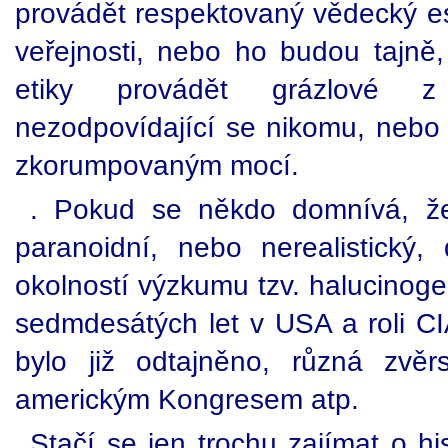
provádět respektovaný vědecký es
veřejnosti, nebo ho budou tajně,
etiky provádět grázlové z 
nezodpovídající se nikomu, neb
zkorumpovaným mocí.
. Pokud se někdo domnívá, že
paranoidní, nebo nerealistický, 
okolností výzkumu tzv. halucinog
sedmdesátých let v USA a roli C
bylo již odtajněno, různá zvěr
americkým Kongresem atp.
Stačí se jen trochu zajímat o his