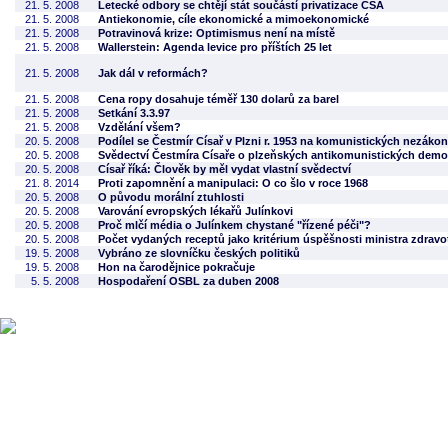
21. 5. 2008
Letecké odbory se chtějí stát součástí privatizace ČSA
21. 5. 2008
Antiekonomie, cíle ekonomické a mimoekonomické
21. 5. 2008
Potravinová krize: Optimismus není na místě
21. 5. 2008
Wallerstein: Agenda levice pro příštích 25 let
21. 5. 2008
Jak dál v reformách?
21. 5. 2008
Cena ropy dosahuje téměř 130 dolarů za barel
21. 5. 2008
Setkání 3.3.97
21. 5. 2008
Vzdělání všem?
20. 5. 2008
Podílel se Čestmír Císař v Plzni r. 1953 na komunistických nezák
20. 5. 2008
Svědectví Čestmíra Císaře o plzeňských antikomunistických demo
20. 5. 2008
Císař říká: Člověk by měl vydat vlastní svědectví
21. 8. 2014
Proti zapomnění a manipulaci: O co šlo v roce 1968
20. 5. 2008
O původu morální ztuhlosti
20. 5. 2008
Varování evropských lékařů Julínkovi
20. 5. 2008
Proč mlčí média o Julínkem chystané "řízené péči"?
20. 5. 2008
Počet vydaných receptů jako kritérium úspěšnosti ministra zdravo
19. 5. 2008
Vybráno ze slovníčku českých politiků
19. 5. 2008
Hon na čarodějnice pokračuje
5. 5. 2008
Hospodaření OSBL za duben 2008