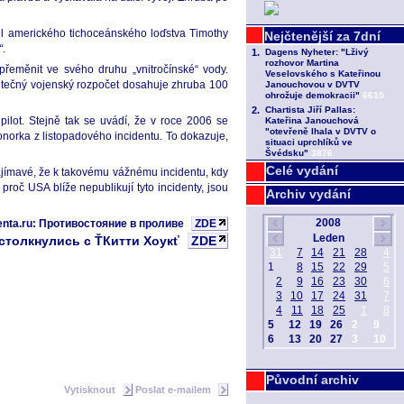
el amerického tichoceánského loďstva Timothy
“
.
 přeměnit ve svého druhu „vnitročínské“ vody.
kutečný vojenský rozpočet dosahuje zhruba 100
pilot. Stejně tak se uvádí, že v roce 2006 se
onorka z listopadového incidentu. To dokazuje,
Celé vydání
ajímavé, že k takovému vážnému incidentu, kdy
roč USA blíže nepublikují tyto incidenty, jsou
Archiv vydání
enta.ru: Противостояние в проливе
ZDE
 столкнулись с ŤКитти Хоукť
ZDE
Původní archiv
Vytisknout
Poslat e-mailem