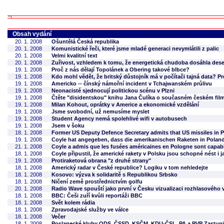
Obsah vydání
20. 1. 2008
Ošuntělá Česká republika
20. 1. 2008
Komunistické řeči, které jsme mladé generaci nevymlátili z palic
20. 1. 2008
Velmi kvalitní text
20. 1. 2008
Zuřivost, vzhledem k tomu, že energetická chudoba dosáhla dese
19. 1. 2008
Proč z nás dělají Topolánek a Obering takové blbce?
19. 1. 2008
Kdo mohl vědět, že britský důstojník má v počítači tajná data? Pr
19. 1. 2008
Americko -- čínský námořní incident v Tchajwanském průlivu
19. 1. 2008
Neonacisté sjednocují politickou scénu v Plzni
19. 1. 2008
Čtěte "disidentskou" knihu Jana Čulíka o současném českém fil
19. 1. 2008
Milan Kohout, oprátky v Americe a ekonomické vzdělání
19. 1. 2008
Jsme svobodní, už nemusíme myslet
19. 1. 2008
Student Agency nemá spolehlivé wifi v autobusech
19. 1. 2008
Jsem v šoku
18. 1. 2008
Former US Deputy Defence Secretary admits that US missiles in P
19. 1. 2008
Coyle hat angegeben, dass die amerikanischen Raketen in Pola
21. 1. 2008
Coyle a admis que les fusées américaines en Pologne sont capable
18. 1. 2008
Coyle připustil, že americké rakety v Polsku jsou schopné nést i j
19. 1. 2008
Protiraketová obrana "z druhé strany"
18. 1. 2008
Americký radar v České republice? Logiku v tom nehledejte
18. 1. 2008
Kosovo: výzva k solidaritě s Republikou Srbsko
18. 1. 2008
Ničení země prostřednictvím golfu
20. 1. 2008
Radio Wave spouští jako první v Česku vizualizaci rozhlasového v
18. 1. 2008
BBC: Češi zuří kvůli reportáži BBC
18. 1. 2008
Svět kolem rádia
18. 1. 2008
Zpravodajské služby ve válce
18. 1. 2008
Večer
18. 1. 2008
Poslanecké kluby ODS, ČSSD, KSČM, KDU-ČSL, PA a PVP Zastupit