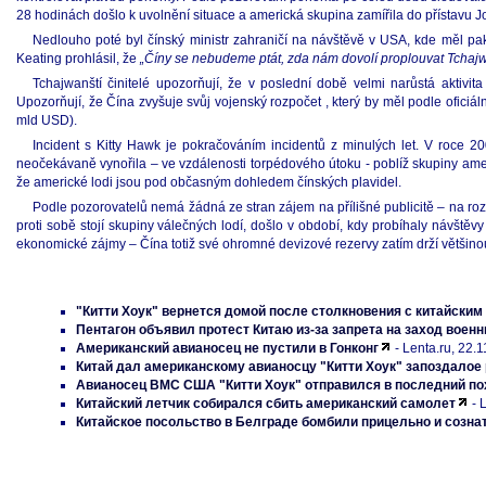
28 hodinách došlo k uvolnění situace a americká skupina zamířila do přístavu 
Nedlouho poté byl čínský ministr zahraničí na návštěvě v USA, kde měl pa
Keating prohlásil, že
„Číny se nebudeme ptát, zda nám dovolí proplouvat Tchaj
Tchajwanští činitelé upozorňují, že v poslední době velmi narůstá aktivi
Upozorňují, že Čína zvyšuje svůj vojenský rozpočet , který by měl podle ofic
mld USD).
Incident s Kitty Hawk je pokračováním incidentů z minulých let. V roce 2
neočekávaně vynořila – ve vzdálenosti torpédového útoku - poblíž skupiny amer
že americké lodi jsou pod občasným dohledem čínských plavidel.
Podle pozorovatelů nemá žádná ze stran zájem na přílišné publicitě – na ro
proti sobě stojí skupiny válečných lodí, došlo v období, kdy probíhaly návštěv
ekonomické zájmy – Čína totiž své ohromné devizové rezervy zatím drží většinou
"Китти Хоук" вернется домой после столкновения с китайски
Пентагон объявил протест Китаю из-за запрета на заход воен
Американский авианосец не пустили в Гонконг
- Lenta.ru, 22.
Китай дал американскому авианосцу "Китти Хоук" запоздалое 
Авианосец ВМС США "Китти Хоук" отправился в последний по
Китайский летчик собирался сбить американский самолет
- 
Китайское посольство в Белграде бомбили прицельно и созн