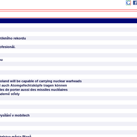
tiletého rekordu
ofesionál.
mu
oland will be capable of carrying nuclear warheads
nd auch Atomgefechtsköpfe tragen können
s de porter aussi des missiles nucléaires
aderné střely
ysílání v mobilech
elstva města Plzně