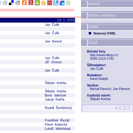
Autoři
Vzkaz redakci
18. 1. 2008
Jan Čulík
OSBL
Jan Čulík
Stanovy OSBL
Jan Neoral
Tiráž
Britské listy
http://www.blisty.cz/
Jan Čulík
ISSN 1213-1792
Jiří Jírovec
Šéfredaktor:
Jan Čulík
Jan Čulík
Redaktor:
Karel Dolejší
Štěpán Kotrba
Správa:
Michal Panoch, Jan Panoch
Štěpán Kotrba
Boris Valníček
Grafický návrh:
Štěpán Kotrba
Jakub Rolčík
Rudolf Ševětínský
František Řezáč
Pavel Kopecký
Lukáš Weishäupl