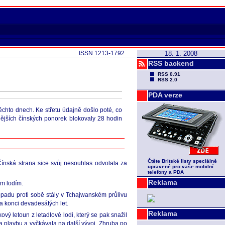
ISSN 1213-1792
18. 1. 2008
RSS backend
RSS 0.91
RSS 2.0
PDA verze
ěchto dnech. Ke střetu údajně došlo poté, co
nějších čínských ponorek blokovaly 28 hodin
Čtěte Britské listy speciálně
ínská strana sice svůj nesouhlas odvolala za
upravené pro vaše mobilní
telefony a PDA
Reklama
ým lodím.
opadu proti sobě stály v Tchajwanském průlivu
a konci devadesátých let.
Reklama
vý letoun z letadlové lodi, který se pak snažil
la plavbu a vyčkávala na další vývoj. Zhruba po