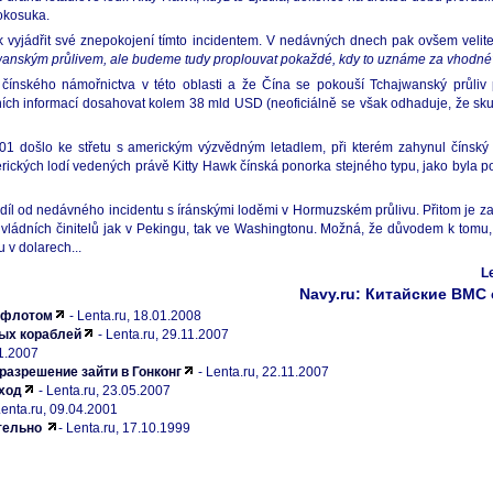
Jokosuka.
k vyjádřit své znepokojení tímto incidentem. V nedávných dnech pak ovšem velit
wanským průlivem, ale budeme tudy proplouvat pokaždé, kdy to uznáme za vhodné
ta čínského námořnictva v této oblasti a že Čína se pokouší Tchajwanský průliv
iálních informací dosahovat kolem 38 mld USD (neoficiálně se však odhaduje, že s
001 došlo ke střetu s americkým výzvědným letadlem, při kterém zahynul čínský 
ických lodí vedených právě Kitty Hawk čínská ponorka stejného typu, jako byla p
zdíl od nedávného incidentu s íránskými loděmi v Hormuzském průlivu. Přitom je z
y vládních činitelů jak v Pekingu, tak ve Washingtonu. Možná, že důvodem k tomu, p
 v dolarech...
L
Navy.ru: Китайские ВМС
м флотом
- Lenta.ru, 18.01.2008
ных кораблей
- Lenta.ru, 29.11.2007
11.2007
разрешение зайти в Гонконг
- Lenta.ru, 22.11.2007
ход
- Lenta.ru, 23.05.2007
Lenta.ru, 09.04.2001
ательно
- Lenta.ru, 17.10.1999