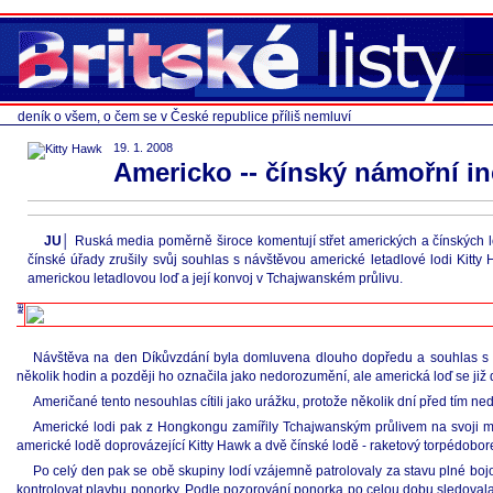
deník o všem, o čem se v České republice příliš nemluví
19. 1. 2008
Americko -- čínský námořní i
JU│
Ruská media poměrně široce komentují střet amerických a čínských lod
čínské úřady zrušily svůj souhlas s návštěvou americké letadlové lodi Kit
americkou letadlovou loď a její konvoj v Tchajwanském průlivu.
Návštěva na den Díkůvzdání byla domluvena dlouho dopředu a souhlas s náv
několik hodin a později ho označila jako nedorozumění, ale americká loď se již
Američané tento nesouhlas cítili jako urážku, protože několik dní před tím n
Americké lodi pak z Hongkongu zamířily Tchajwanským průlivem na svoji ma
americké lodě doprovázející Kitty Hawk a dvě čínské lodě - raketový torpédobo
Po celý den pak se obě skupiny lodí vzájemně patrolovaly za stavu plné bojové
kontrolovat plavbu ponorky. Podle pozorování ponorka po celou dobu sledovala dr