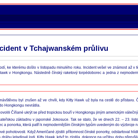
ncident v Tchajwanském průlivu
í, ke kterému došlo v listopadu minulého roku. Incident vešel ve známost až v t
ty Hawk v Hongkongu. Následně čínský raketový torpédoborec a jedna z nejmoder
štěvou byl zrušen až ve chvíli, kdy Kitty Hawk už byla na cestě do přístavu. Č
 do Hongkongu nevrátila.
edovolili Číňané ukrýt se před tropickou bouří v Hongkongu jiným americkým válečn
teřskou základnu v japonské Jokosuce. Tak se stalo, že ve dnech 22. – 23. list
rec a ponorka, která patří k nejmodernějším čínským typům uvedeným do výzbroje n
 pohotovosti. Když Američané zjistili přítomnost čínské ponorky, odstartoval hlídko
áhu letadlové lodi. Kitty Hawk, když to zjistila, dokonce na určitou dobu přeruši