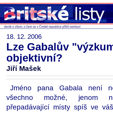
deník o všem, o čem se v České republice příliš nemluví
18. 12. 2006
Lze Gabalův "výzkum
objektivní?
Jiří Mašek
Jméno pana Gabala není n
všechno možné, jenom ne
přepadávající místy spíš ve vá