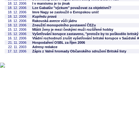
18. 12. 2006
I v marxismu je to jinak
18. 12. 2006
Lze Gabalův "výzkum" považovat za objektivní?
18. 12. 2006
Imre Nagy se zasloužil o Evropskou unii!
18. 12. 2006
Kupředu pravá
18. 12. 2006
Rakouská averze vůči jádru
18. 12. 2006
Zneužití monopolního postavení ČEZu
15. 12. 2006
Mlátit ženy je mezi českými muži rozšířené hobby
15. 12. 2006
Vyšetřování korupce zastaveno, "protože by to poškodilo britský
16. 12. 2006
Vládní rozhodnutí zrušit vyšetřování britské korupce v Saúdské 
21. 11. 2006
Hospodaření OSBL za říjen 2006
22. 11. 2003
Adresy redakce
17. 12. 2006
Zápis z Valné hromady Občanského sdružení Britské listy