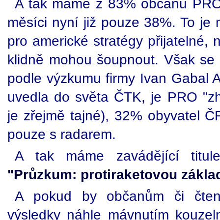
A tak máme z 83% občanů PROT
měsíci nyní již pouze 38%. To je 
pro americké stratégy přijatelné,
klidně mohou šoupnout. Však se 
podle výzkumu firmy Ivan Gabal A
uvedla do světa ČTK, je PRO "zhr
je zřejmě tajné), 32% obyvatel Č
pouze s radarem.
A tak máme zavádějící titul
"Průzkum: protiraketovou zákla
A pokud by občanům či čten
výsledky náhle mávnutím kouzel