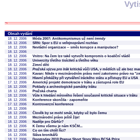
Vyt
Obsah vydání
18. 12. 2006
Móda 2007: Antikomunismus už není
trendy
18. 12. 2006
SRN: Spor s EU o veřejnoprávní rozhlas
18. 12. 2006
Nevládní organizace -- směs korupce a manipulace?
18. 12. 2006
18. 12. 2006
Vnitro: Na čem lze také vytvořit kompromis o koaliční vládě
18. 12. 2006
Univerzity třetího tisíciletí a třetího věku
18. 12. 2006
Zimní děti
18. 12. 2006
Pražská výzva pro Irák
kritická vůči USA, v médiích už ale bez ma
16. 12. 2006
Kavan: Nikde v mezinárodním právu není zakotveno právo na "z
16. 12. 2006
Hlavní překážky při vytváření iráckého státu a přístupy EU a USA
17. 12. 2006
Americký projekt demokracie v Iráku a zástupná role EU
18. 12. 2006
Poklady a archeologické památky Iráku
18. 12. 2006
Pražská charta
18. 12. 2006
Vůle k hledání mírového řešení současné kritické situace v Iráku
18. 12. 2006
Konference skončila - zapomeňte
17. 12. 2006
Kontroverzní konference
18. 12. 2006
18. 12. 2006
Člověk by se mohl smát, kdyby už bylo čemu
18. 12. 2006
Mezinárodní právo ještě žije!
18. 12. 2006
Naděje pro Dárfúr?
18. 12. 2006
K čemu všemu je nám KSČM...
18. 12. 2006
Co on tím chtěl říci?
16. 12. 2006
Sláva kronikářů
18. 12. 2006
Doomsday 2010 Prague Short Story Wins BCSA Prize