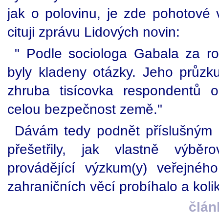
jak o polovinu, je zde pohotové 
cituji zprávu Lidových novin:
" Podle sociologa Gabala za ro
byly kladeny otázky. Jeho průzk
zhruba tisícovka respondentů 
celou bezpečnost země."
Dávám tedy podnět příslušným 
přešetřily, jak vlastně výbě
provádějící výzkum(y) veřejnéh
zahraničních věcí probíhalo a koli
člán