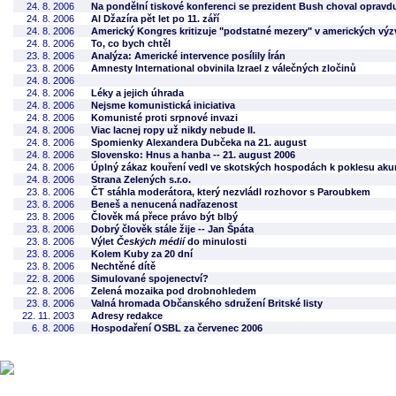
24. 8. 2006
Na pondělní tiskové konferenci se prezident Bush choval opravd
24. 8. 2006
Al Džazíra pět let po 11. září
24. 8. 2006
Americký Kongres kritizuje "podstatné mezery" v amerických výz
24. 8. 2006
To, co bych chtěl
23. 8. 2006
Analýza: Americké intervence posílily Írán
23. 8. 2006
Amnesty International obvinila Izrael z válečných zločinů
24. 8. 2006
24. 8. 2006
Léky a jejich úhrada
24. 8. 2006
Nejsme komunistická iniciativa
24. 8. 2006
Komunisté proti srpnové invazi
24. 8. 2006
Viac lacnej ropy už nikdy nebude II.
24. 8. 2006
Spomienky Alexandera Dubčeka na 21. august
24. 8. 2006
Slovensko: Hnus a hanba -- 21. august 2006
24. 8. 2006
Úplný zákaz kouření vedl ve skotských hospodách k poklesu ak
24. 8. 2006
Strana Zelených s.r.o.
23. 8. 2006
ČT stáhla moderátora, který nezvládl rozhovor s Paroubkem
23. 8. 2006
Beneš a nenucená nadřazenost
23. 8. 2006
Člověk má přece právo být blbý
23. 8. 2006
Dobrý člověk stále žije -- Jan Špáta
23. 8. 2006
Výlet
Českých médií
do minulosti
23. 8. 2006
Kolem Kuby za 20 dní
23. 8. 2006
Nechtěné dítě
22. 8. 2006
Simulované spojenectví?
22. 8. 2006
Zelená mozaika pod drobnohledem
23. 8. 2006
Valná hromada Občanského sdružení Britské listy
22. 11. 2003
Adresy redakce
6. 8. 2006
Hospodaření OSBL za červenec 2006