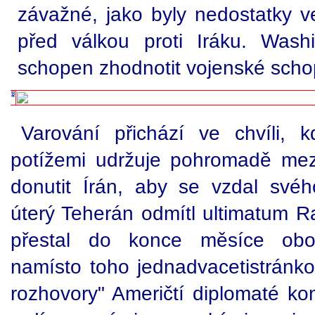
závažné, jako byly nedostatky v
před válkou proti Iráku. Wash
schopen zhodnotit vojenské scho
Varování přichází ve chvíli,
potížemi udržuje pohromadě mezi
donutit Írán, aby se vzdal své
úterý Teherán odmítl ultimatum 
přestal do konce měsíce obo
namísto toho jednadvacetistránk
rozhovory" Američtí diplomaté kon