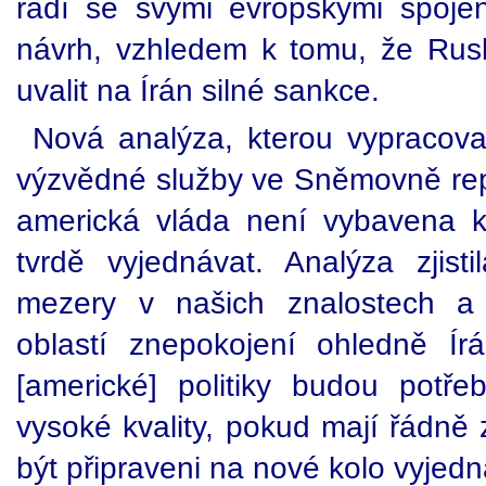
radí se svými evropskými spojen
návrh, vzhledem k tomu, že Rus
uvalit na Írán silné sankce.
Nová analýza, kterou vypracova
výzvědné služby ve Sněmovně repr
americká vláda není vybavena 
tvrdě vyjednávat. Analýza zjisti
mezery v našich znalostech a
oblastí znepokojení ohledně Ír
[americké] politiky budou potř
vysoké kvality, pokud mají řádně 
být připraveni na nové kolo vyjedn