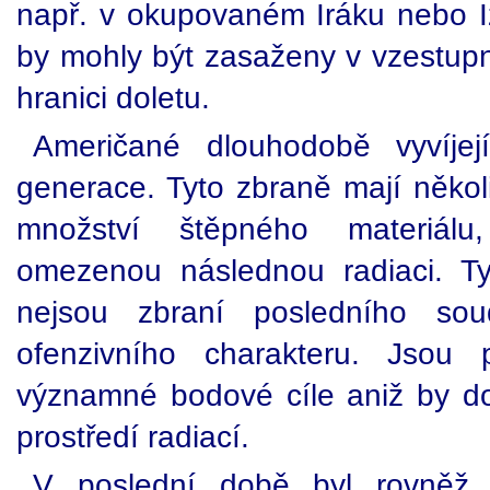
např. v okupovaném Iráku nebo Iz
by mohly být zasaženy v vzestupné
hranici doletu.
Američané dlouhodobě vyvíjej
generace. Tyto zbraně mají několi
množství štěpného materiál
omezenou následnou radiaci. T
nejsou zbraní posledního so
ofenzivního charakteru. Jsou
významné bodové cíle aniž by d
prostředí radiací.
V poslední době byl rovněž 