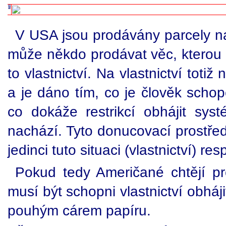
V USA jsou prodávány parcely na 
může někdo prodávat věc, kterou n
to vlastnictví. Na vlastnictví toti
a je dáno tím, co je člověk schop
co dokáže restrikcí obhájit sys
nachází. Tyto donucovací prostřed
jedinci tuto situaci (vlastnictví) res
Pokud tedy Američané chtějí pr
musí být schopni vlastnictví obháji
pouhým cárem papíru.