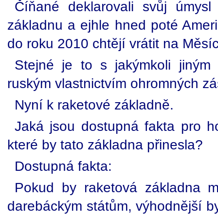
Číňané deklarovali svůj úmysl 
základnu a ejhle hned poté Ameri
do roku 2010 chtějí vrátit na Měsíc
Stejné je to s jakýmkoli jiným 
ruským vlastnictvím ohromných zá
Nyní k raketové základně.
Jaká jsou dostupná fakta pro ho
které by tato základna přinesla?
Dostupná fakta:
Pokud by raketová základna mě
darebáckým státům, výhodnější by 