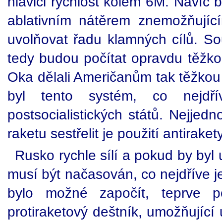
hlavici rychlost kolem 6M. Navíc 
ablativním nátěrem znemožňujícím
uvolňovat řadu klamných cílů. So
tedy budou počítat opravdu těžko.
Oka dělali Američanům tak těžkou 
byl tento systém, co nejdř
postsocialistických států. Nejjed
raketu sestřelit je použití antiraket
Rusko rychle sílí a pokud by byl
musí být načasován, co nejdříve j
bylo možné započít, teprve 
protiraketový deštník, umožňující