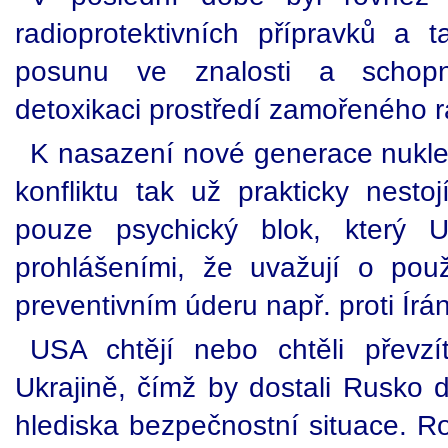
radioprotektivních přípravků a
posunu ve znalosti a schopnos
detoxikaci prostředí zamořeného r
K nasazení nové generace nukle
konfliktu tak už prakticky nesto
pouze psychický blok, který U
prohlášeními, že uvažují o použi
preventivním úderu např. proti Írá
USA chtějí nebo chtěli převzí
Ukrajině, čímž by dostali Rusko d
hlediska bezpečnostní situace. R