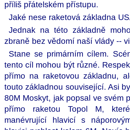
příliš přátelském přístupu.
Jaké nese raketová základna US
Jednak na této základně moho
zbraně bez vědomí naší vlády -- vi
Stane se primárním cílem. Scé
tento cíl mohou být různé. Respek
přímo na raketovou základnu, al
touto základnou související. Asi b
80M Moskyt, jak popsal ve svém př
přímo raketou Topol M, kter
manévrující hlavicí s náporový