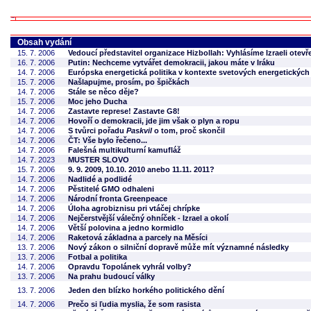
Obsah vydání
15. 7. 2006
Vedoucí představitel organizace Hizbollah: Vyhlásíme Izraeli otev
16. 7. 2006
Putin: Nechceme vytvářet demokracii, jakou máte v Iráku
14. 7. 2006
Európska energetická politika v kontexte svetových energetickýc
15. 7. 2006
Našlapujme, prosím, po špičkách
14. 7. 2006
Stále se něco děje?
15. 7. 2006
Moc jeho Ducha
14. 7. 2006
Zastavte represe! Zastavte G8!
14. 7. 2006
Hovoří o demokracii, jde jim však o plyn a ropu
14. 7. 2006
S tvůrci pořadu
Paskvil
o tom, proč skončil
14. 7. 2006
ČT: Vše bylo řečeno...
14. 7. 2006
Falešná multikulturní kamufláž
14. 7. 2023
MUSTER SLOVO
15. 7. 2006
9. 9. 2009, 10.10. 2010 anebo 11.11. 2011?
14. 7. 2006
Nadlidé a podlidé
14. 7. 2006
Pěstitelé GMO odhaleni
14. 7. 2006
Národní fronta Greenpeace
14. 7. 2006
Úloha agrobiznisu pri vtáčej chrípke
14. 7. 2006
Nejčerstvější válečný ohníček - Izrael a okolí
14. 7. 2006
Větší polovina a jedno kormidlo
14. 7. 2006
Raketová základna a parcely na Měsíci
13. 7. 2006
Nový zákon o silniční dopravě může mít významné následky
13. 7. 2006
Fotbal a politika
14. 7. 2006
Opravdu Topolánek vyhrál volby?
13. 7. 2006
Na prahu budoucí války
13. 7. 2006
Jeden den blízko horkého politického dění
14. 7. 2006
Prečo si ľudia myslia, že som rasista