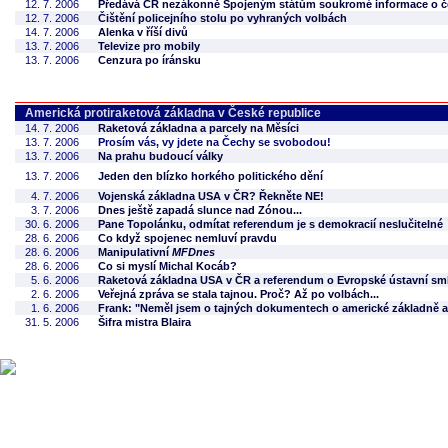
12. 7. 2006
Předává ČR nezákonně Spojeným státům soukromé informace o 
12. 7. 2006
Čištění policejního stolu po vyhraných volbách
14. 7. 2006
Alenka v říší divů
13. 7. 2006
Televize pro mobily
13. 7. 2006
Cenzura po íránsku
Americká protiraketová základna v České republice
14. 7. 2006
Raketová základna a parcely na Měsíci
13. 7. 2006
Prosím vás, vy jdete na Čechy se svobodou!
13. 7. 2006
Na prahu budoucí války
13. 7. 2006
Jeden den blízko horkého politického dění
4. 7. 2006
Vojenská základna USA v ČR? Řekněte NE!
3. 7. 2006
Dnes ještě zapadá slunce nad Zónou...
30. 6. 2006
Pane Topolánku, odmítat referendum je s demokracií neslučitelné
28. 6. 2006
Co když spojenec nemluví pravdu
28. 6. 2006
Manipulativní
MFDnes
28. 6. 2006
Co si myslí Michal Kocáb?
5. 6. 2006
Raketová základna USA v ČR a referendum o Evropské ústavní sm
2. 6. 2006
Veřejná zpráva se stala tajnou. Proč? Až po volbách...
1. 6. 2006
Frank: "Neměl jsem o tajných dokumentech o americké základně a
31. 5. 2006
Šifra mistra Blaira