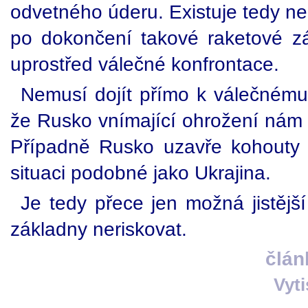
odvetného úderu. Existuje tedy ne
po dokončení takové raketové z
uprostřed válečné konfrontace.
Nemusí dojít přímo k válečnému k
že Rusko vnímající ohrožení nám 
Případně Rusko uzavře kohouty
situaci podobné jako Ukrajina.
Je tedy přece jen možná jistějš
základny neriskovat.
člán
Vyt