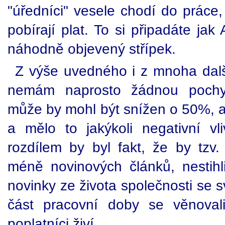
"úředníci" vesele chodí do práce
pobírají plat. To si připadáte jak 
náhodně objevený střípek.
Z výše uvedného i z mnoha dal
nemám naprosto žádnou pochyb
může by mohl být snížen o 50%, an
a mělo to jakýkoli negativní v
rozdílem by byl fakt, že by tzv.
méně novinových článků, nestihli
novinky ze života společnosti se 
část pracovní doby se věnoval
poplatníci živí.