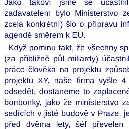
Jako takoví jsme se účastnili
zadavatelem bylo Ministerstvo 
zcela konkrétní) šlo o přípravu i
agendě směrem k EU.
Když pominu fakt, že všechny spo
(za přibližně půl miliardy) účastn
práce člověka na projektu způs
projektu XY, naše firma vyšle 4 
odsedět, dostaneme to zaplacené,
bonbonky, jako že ministerstvo za
sedících v jisté budově v Praze, 
před dvěma lety, šéf převelen 