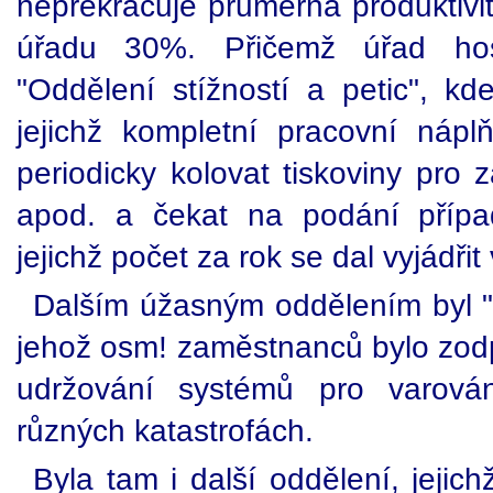
nepřekračuje průměrná produktiv
úřadu 30%. Přičemž úřad host
"Oddělení stížností a petic", kd
jejichž kompletní pracovní náp
periodicky kolovat tiskoviny pro
apod. a čekat na podání přípa
jejichž počet za rok se dal vyjádři
Dalším úžasným oddělením byl "
jehož osm! zaměstnanců bylo zod
udržování systémů pro varován
různých katastrofách.
Byla tam i další oddělení, jejichž