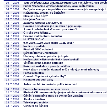
15. 7. 2006
Vedoucí představitel organizace Hizbollah: Vyhlásíme Izraeli otev
16. 7. 2006
Putin: Nechceme vytvářet demokracii, jakou máte v Iráku
14. 7. 2006
Európska energetická politika v kontexte svetových energetickýc
15. 7. 2006
Našlapujme, prosím, po špičkách
14. 7. 2006
Stále se něco děje?
15. 7. 2006
Moc jeho Ducha
14. 7. 2006
Zastavte represe! Zastavte G8!
14. 7. 2006
Hovoří o demokracii, jde jim však o plyn a ropu
14. 7. 2006
S tvůrci pořadu
Paskvil
o tom, proč skončil
14. 7. 2006
ČT: Vše bylo řečeno...
14. 7. 2006
Falešná multikulturní kamufláž
14. 7. 2023
MUSTER SLOVO
15. 7. 2006
9. 9. 2009, 10.10. 2010 anebo 11.11. 2011?
14. 7. 2006
Nadlidé a podlidé
14. 7. 2006
Pěstitelé GMO odhaleni
14. 7. 2006
Národní fronta Greenpeace
14. 7. 2006
Úloha agrobiznisu pri vtáčej chrípke
14. 7. 2006
Nejčerstvější válečný ohníček - Izrael a okolí
14. 7. 2006
Větší polovina a jedno kormidlo
14. 7. 2006
Raketová základna a parcely na Měsíci
13. 7. 2006
Nový zákon o silniční dopravě může mít významné následky
13. 7. 2006
Fotbal a politika
14. 7. 2006
Opravdu Topolánek vyhrál volby?
13. 7. 2006
Na prahu budoucí války
13. 7. 2006
Jeden den blízko horkého politického dění
14. 7. 2006
Prečo si ľudia myslia, že som rasista
12. 7. 2006
Předává ČR nezákonně Spojeným státům soukromé informace o 
12. 7. 2006
Čištění policejního stolu po vyhraných volbách
14. 7. 2006
Alenka v říší divů
13. 7. 2006
Televize pro mobily
13. 7. 2006
Cenzura po íránsku