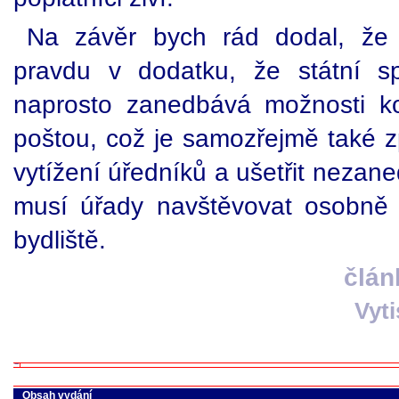
Na závěr bych rád dodal, že
pravdu v dodatku, že státní s
naprosto zanedbává možnosti ko
poštou, což je samozřejmě také z
vytížení úředníků a ušetřit nezan
musí úřady navštěvovat osobně 
bydliště.
člán
Vyt
Obsah vydání