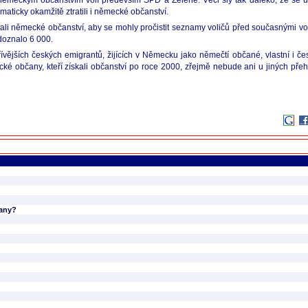
ěmeckým občanstvím volí především SPD a Zelené. Věci šly tak daleko, že se uv
aticky okamžitě ztratili i německé občanství.
skali německé občanství, aby se mohly pročistit seznamy voličů před současnými vo
 doznalo 6 000.
ívějších českých emigrantů, žijících v Německu jako němečtí občané, vlastní i če
recké občany, kteří získali občanství po roce 2000, zřejmě nebude ani u jiných př
rany?