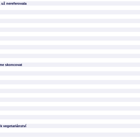
 už nereferovala
u
íme skoncovat
 k vegetariánství