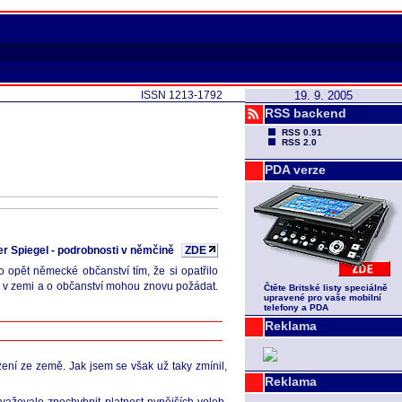
ISSN 1213-1792
19. 9. 2005
RSS backend
RSS 0.91
RSS 2.0
PDA verze
r Spiegel - podrobnosti v němčině
ZDE
o opět německé občanství tím, že si opatřilo
nou v zemi a o občanství mohou znovu požádat.
Čtěte Britské listy speciálně
upravené pro vaše mobilní
telefony a PDA
Reklama
ení ze země. Jak jsem se však už taky zmínil,
Reklama