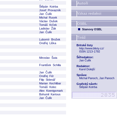
Autoři
Štěpán Kotrba
Josef Provazník
Vzkaz redakci
Jan Čulík
Michal Rusek
Václav Dušek
OSBL
Tomáš Krček
Ladislav Žák
Stanovy OSBL
Jan Čulík
Tiráž
Lubomír Brožek
Ondřej Liška
Britské listy
http://www.blisty.cz/
ISSN 1213-1792
Šéfredaktor:
Miroslav Šuta
Jan Čulík
František Schilla
Redaktor:
Karel Dolejší
Jan Čulík
Správa:
Ondřej Fér
Michal Panoch, Jan Panoch
Filip Sklenář
Marian Kechlibar
Grafický návrh:
Tomáš Koloc
Štěpán Kotrba
Alex Koenigsmark
Bohumil Kartous
Jan Čulík