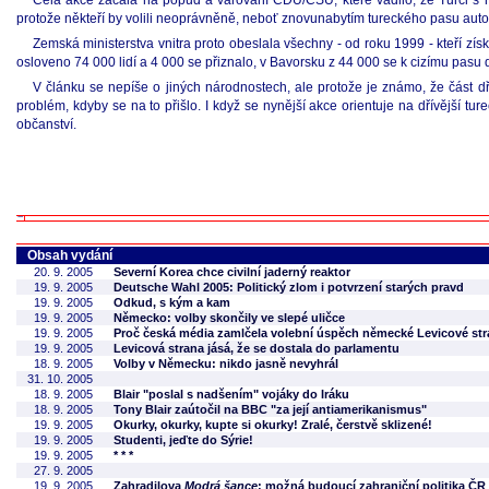
Celá akce začala na popud a varování CDU/CSU, které vadilo, že Turci s n
protože někteří by volili neoprávněně, neboť znovunabytím tureckého pasu autom
Zemská ministerstva vnitra proto obeslala všechny - od roku 1999 - kteří zí
osloveno 74 000 lidí a 4 000 se přiznalo, v Bavorsku z 44 000 se k cizímu pasu
V článku se nepíše o jiných národnostech, ale protože je známo, že část dř
problém, kdyby se na to přišlo. I když se nynější akce orientuje na dřívější tu
občanství.
Obsah vydání
20. 9. 2005
Severní Korea chce civilní jaderný reaktor
19. 9. 2005
Deutsche Wahl 2005: Politický zlom i potvrzení starých pravd
19. 9. 2005
Odkud, s kým a kam
19. 9. 2005
Německo: volby skončily ve slepé uličce
19. 9. 2005
Proč česká média zamlčela volební úspěch německé Levicové st
19. 9. 2005
Levicová strana jásá, že se dostala do parlamentu
18. 9. 2005
Volby v Německu: nikdo jasně nevyhrál
31. 10. 2005
18. 9. 2005
Blair "poslal s nadšením" vojáky do Iráku
18. 9. 2005
Tony Blair zaútočil na BBC "za její antiamerikanismus"
19. 9. 2005
Okurky, okurky, kupte si okurky! Zralé, čerstvě sklizené!
19. 9. 2005
Studenti, jeďte do Sýrie!
19. 9. 2005
* * *
27. 9. 2005
19. 9. 2005
Zahradilova
Modrá šance
: možná budoucí zahraniční politika ČR