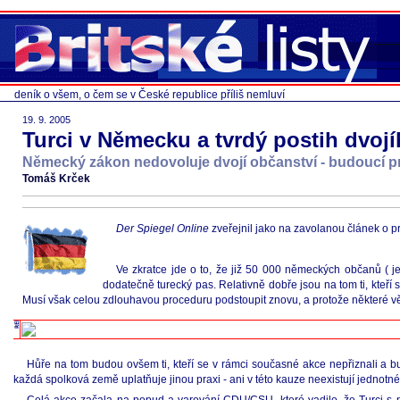
deník o všem, o čem se v České republice příliš nemluví
19. 9. 2005
Turci v Německu a tvrdý postih dvoj
Německý zákon nedovoluje dvojí občanství - budoucí 
Tomáš Krček
Der Spiegel Online
zveřejnil jako na zavolanou článek o 
Ve zkratce jde o to, že již 50 000 německých občanů ( je
dodatečně turecký pas. Relativně dobře jsou na tom ti, kteří 
Musí však celou zdlouhavou proceduru podstoupit znovu, a protože některé věci
Hůře na tom budou ovšem ti, kteří se v rámci současné akce nepřiznali a b
každá spolková země uplatňuje jinou praxi - ani v této kauze neexistují jednotné