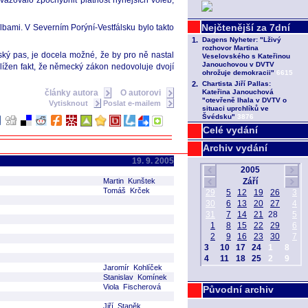
ažovalo zpochybnit platnost nynějších voleb,
lbami. V Severním Porýní-Vestfálsku bylo takto
ský pas, je docela možné, že by pro ně nastal
ehlížen fakt, že německý zákon nedovoluje dvojí
články autora
O autorovi
Vytisknout
Poslat e-mailem
Celé vydání
Archiv vydání
19. 9. 2005
Martin Kunštek
Tomáš Krček
Jaromír Kohlíček
Stanislav Komínek
Viola Fischerová
Původní archiv
Jiří Staněk