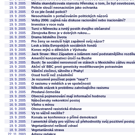
19. 9. 2005
Média skandalizovala starostu Hřenska; o tom, že byl osvobozen,
19. 9. 2005
Policie slouží neonacistům jako ochranka
19. 9. 2005
O co jde české policii?
19. 9. 2005
Nesouhlasím s potlačováním politických názorů
19. 9. 2005
Volby 2006: zajímá nás diskuse racionální nebo iracionální?
19. 9. 2005
Investice v roce nula
19. 9. 2005
Turci v Německu a tvrdý postih dvojího občanství
19. 9. 2005
Zbrojovka Brno je v dobrých rukou....
16. 9. 2005
Drama lidského života
19. 9. 2005
Pro ženy se nesluší hájit zapáleně svůj názor?
19. 9. 2005
Lesk a bída Evropských sociálních fondů
19. 9. 2005
Konec mýtů o dělnících z Východu
18. 9. 2005
Jack Straw: Mezi Západem a islámem není podstatnějšího rozdíl
18. 9. 2005
Američtí konzervativci útočí na Bushe
16. 9. 2005
Bush: Se sociální nerovností ve státech u Mexického zálivu mus
19. 9. 2005
Akční síť BBC proti geneticky modifikovaným potravinám
19. 9. 2005
Váleční zločinci, táhněte z Prahy!
19. 9. 2005
Osud horší než znásilnění
19. 9. 2005
Je rozumné používat pojem "rasa"?
19. 9. 2005
O rasismu v médiích a ve společnosti
19. 9. 2005
Několik otázek k problému zahnívajícího rasismu
19. 9. 2005
Prodaná černoška
19. 9. 2005
Obecná pojmenování mají informační hodnotu
19. 9. 2005
Nábožensky nekorektní postoj
16. 9. 2005
Všeho s mírou
16. 9. 2005
Oboustranně rasistická diskuse
16. 9. 2005
Vy to vážně necítíte?
19. 9. 2005
Konala se konference o přímé demokracii
19. 9. 2005
I americké úřady pro výživu už přehodnotily svůj pozitivní postoj
19. 9. 2005
Vegetariánství neškodí zdraví
18. 9. 2005
Vegetariánská strava
22. 11. 2003
Adresy redakce