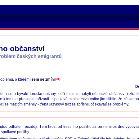
ího občanství
problém českých emigrantů
problému, o kterém
jsem se zmínil
.
De
dná se o bývalé turecké občany, kteří mezitím nabyli německé občanství ) ztratil
se k tomuto přestupku přiznali - spolkové ministerstvo vnitra jim slíbilo, že zůsta
 se mezitím změnily - třeba jazykový text se zpřísnil, očekávají se problémy.
udou odhaleni později. Těm hrozí od trestního postihu až po nemilosrdné vypověz
 spolkové postihy.