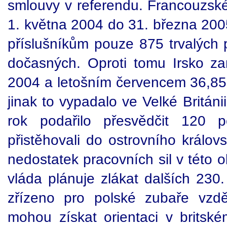
smlouvy v referendu. Francouzské
1. května 2004 do 31. března 200
příslušníkům pouze 875 trvalých 
dočasných. Oproti tomu Irsko za
2004 a letošním červencem 36,856
jinak to vypadalo ve Velké Británi
rok podařilo přesvědčit 120 
přistěhovali do ostrovního králov
nedostatek pracovních sil v této ob
vláda plánuje zlákat dalších 230
zřízeno pro polské zubaře vzdě
mohou získat orientaci v britské