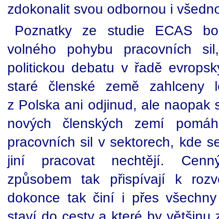
zdokonalit svou odbornou i všedno
Poznatky ze studie ECAS boří
volného pohybu pracovních sil
politickou debatu v řadě evrops
staré členské země zahlceny l
z Polska ani odjinud, ale naopak 
nových členských zemí pomáha
pracovních sil v sektorech, kde 
jiní pracovat nechtějí. Ce
způsobem tak přispívají k roz
dokonce tak činí i přes všechny 
staví do cesty a které by většinu 