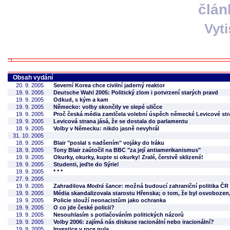
člán
Vyt
Obsah vydání
20. 9. 2005
Severní Korea chce civilní jaderný reaktor
19. 9. 2005
Deutsche Wahl 2005: Politický zlom i potvrzení starých pravd
19. 9. 2005
Odkud, s kým a kam
19. 9. 2005
Německo: volby skončily ve slepé uličce
19. 9. 2005
Proč česká média zamlčela volební úspěch německé Levicové st
19. 9. 2005
Levicová strana jásá, že se dostala do parlamentu
18. 9. 2005
Volby v Německu: nikdo jasně nevyhrál
31. 10. 2005
18. 9. 2005
Blair "poslal s nadšením" vojáky do Iráku
18. 9. 2005
Tony Blair zaútočil na BBC "za její antiamerikanismus"
19. 9. 2005
Okurky, okurky, kupte si okurky! Zralé, čerstvě sklizené!
19. 9. 2005
Studenti, jeďte do Sýrie!
19. 9. 2005
* * *
27. 9. 2005
19. 9. 2005
Zahradilova
Modrá šance
: možná budoucí zahraniční politika ČR
19. 9. 2005
Média skandalizovala starostu Hřenska; o tom, že byl osvobozen,
19. 9. 2005
Policie slouží neonacistům jako ochranka
19. 9. 2005
O co jde české policii?
19. 9. 2005
Nesouhlasím s potlačováním politických názorů
19. 9. 2005
Volby 2006: zajímá nás diskuse racionální nebo iracionální?
19. 9. 2005
Investice v roce nula