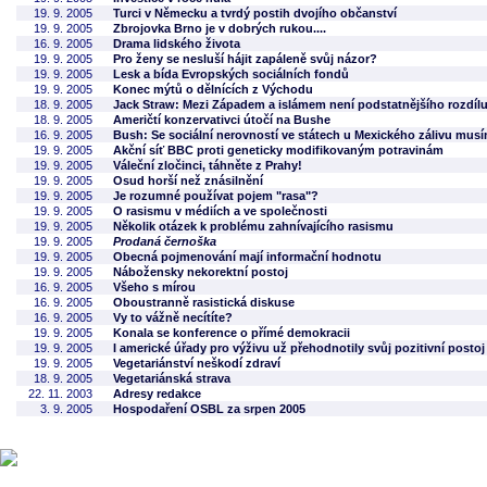
19. 9. 2005
Turci v Německu a tvrdý postih dvojího občanství
19. 9. 2005
Zbrojovka Brno je v dobrých rukou....
16. 9. 2005
Drama lidského života
19. 9. 2005
Pro ženy se nesluší hájit zapáleně svůj názor?
19. 9. 2005
Lesk a bída Evropských sociálních fondů
19. 9. 2005
Konec mýtů o dělnících z Východu
18. 9. 2005
Jack Straw: Mezi Západem a islámem není podstatnějšího rozdíl
18. 9. 2005
Američtí konzervativci útočí na Bushe
16. 9. 2005
Bush: Se sociální nerovností ve státech u Mexického zálivu mus
19. 9. 2005
Akční síť BBC proti geneticky modifikovaným potravinám
19. 9. 2005
Váleční zločinci, táhněte z Prahy!
19. 9. 2005
Osud horší než znásilnění
19. 9. 2005
Je rozumné používat pojem "rasa"?
19. 9. 2005
O rasismu v médiích a ve společnosti
19. 9. 2005
Několik otázek k problému zahnívajícího rasismu
19. 9. 2005
Prodaná černoška
19. 9. 2005
Obecná pojmenování mají informační hodnotu
19. 9. 2005
Nábožensky nekorektní postoj
16. 9. 2005
Všeho s mírou
16. 9. 2005
Oboustranně rasistická diskuse
16. 9. 2005
Vy to vážně necítíte?
19. 9. 2005
Konala se konference o přímé demokracii
19. 9. 2005
I americké úřady pro výživu už přehodnotily svůj pozitivní postoj
19. 9. 2005
Vegetariánství neškodí zdraví
18. 9. 2005
Vegetariánská strava
22. 11. 2003
Adresy redakce
3. 9. 2005
Hospodaření OSBL za srpen 2005