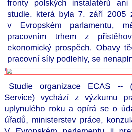
fronty polských instalatérů an
studie, která byla 7. září 2005
v Evropském parlamentu, m
pracovním trhem z přistěho
ekonomický prospěch. Obavy těc
pracovní síly podlehly, se nenaplni
Studie organizace ECAS -- (
Service) vychází z výzkumu pr
uplynulého roku a opírá se o úda
úřadů, ministerstev práce, konzu
V Evropském parlamentu ji pr