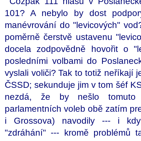
Cožpak 111 hlasů v Poslaneck
101? A nebylo by dost podpor
manévrování do "levicových" v
poměrně čerstvě ustavenu "levico
docela zodpovědně hovořit o "l
posledními volbami do Poslanec
vyslali voliči? Tak to totiž neříkají 
ČSSD; sekunduje jim v tom šéf K
nezdá, že by nešlo tomuto
parlamentních voleb obě zatím pr
i Grossova) navodily --- i k
"zdráhání" --- kromě problémů 