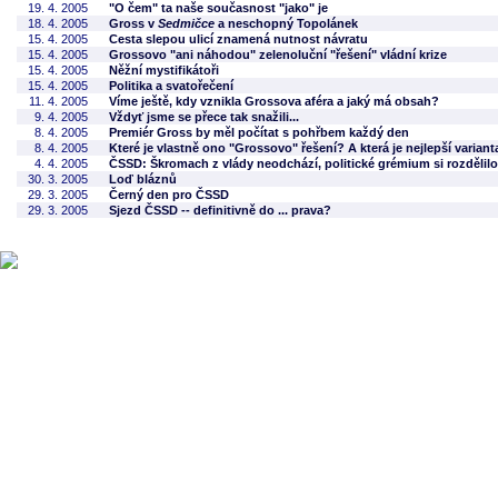
19. 4. 2005
"O čem" ta naše současnost "jako" je
18. 4. 2005
Gross v
Sedmičce
a neschopný Topolánek
15. 4. 2005
Cesta slepou ulicí znamená nutnost návratu
15. 4. 2005
Grossovo "ani náhodou" zelenoluční "řešení" vládní krize
15. 4. 2005
Něžní mystifikátoři
15. 4. 2005
Politika a svatořečení
11. 4. 2005
Víme ještě, kdy vznikla Grossova aféra a jaký má obsah?
9. 4. 2005
Vždyť jsme se přece tak snažili...
8. 4. 2005
Premiér Gross by měl počítat s pohřbem každý den
8. 4. 2005
Které je vlastně ono "Grossovo" řešení? A která je nejlepší variant
4. 4. 2005
ČSSD: Škromach z vlády neodchází, politické grémium si rozděli
30. 3. 2005
Loď bláznů
29. 3. 2005
Černý den pro ČSSD
29. 3. 2005
Sjezd ČSSD -- definitivně do ... prava?