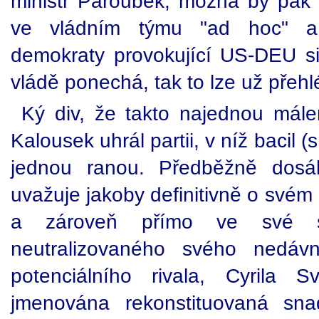
ministr Paroubek, možná by pak
ve vládním týmu "ad hoc" a
demokraty provokující US-DEU si 
vládě ponechá, tak to lze už přehl
Ký div, že takto najednou mále
Kalousek uhrál partii, v níž bacil
jednou ranou. Předběžně dosá
uvažuje jakoby definitivně o svém 
a zároveň přímo ve své s
neutralizovaného svého nedávn
potenciálního rivala, Cyrila
jmenována rekonstituovaná sn