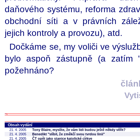
daňového systému, reforma zdravot
obchodní síti a v právních zálež
jejich kontroly a provozu), atd.
Dočkáme se, my voliči ve výsluž
bylo aspoň zástupně (a zatím 
požehnáno?
člán
Vyt
Obsah vydání
21. 4. 2005
Tony Blaire, myslíte, že vám lidi budou ještě někdy věřit?
21. 4. 2005
Benedikt "slíbil, že změkčí svou tvrdou linii"
21. 4. 2005
ČT opět jako stanice katolické církve