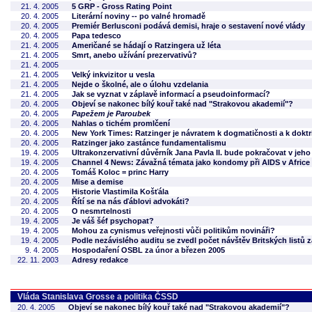
21. 4. 2005
5 GRP - Gross Rating Point
20. 4. 2005
Literární noviny -- po valné hromadě
20. 4. 2005
Premiér Berlusconi podává demisi, hraje o sestavení nové vlády
20. 4. 2005
Papa tedesco
21. 4. 2005
Američané se hádají o Ratzingera už léta
21. 4. 2005
Smrt, anebo užívání prezervativů?
21. 4. 2005
21. 4. 2005
Velký inkvizitor u vesla
21. 4. 2005
Nejde o školné, ale o úlohu vzdelania
21. 4. 2005
Jak se vyznat v záplavě informací a pseudoinformací?
20. 4. 2005
Objeví se nakonec bílý kouř také nad "Strakovou akademií"?
20. 4. 2005
Papežem je Paroubek
20. 4. 2005
Nahlas o tichém promlčení
20. 4. 2005
New York Times: Ratzinger je návratem k dogmatičnosti a k doktr
20. 4. 2005
Ratzinger jako zastánce fundamentalismu
19. 4. 2005
Ultrakonzervativní důvěrník Jana Pavla II. bude pokračovat v jeho
19. 4. 2005
Channel 4 News: Závažná témata jako kondomy při AIDS v Africe
20. 4. 2005
Tomáš Koloc = princ Harry
20. 4. 2005
Mise a demise
20. 4. 2005
Historie Vlastimila Košťála
20. 4. 2005
Řítí se na nás ďáblovi advokáti?
20. 4. 2005
O nesmrtelnosti
19. 4. 2005
Je váš šéf psychopat?
19. 4. 2005
Mohou za cynismus veřejnosti vůči politikům novináři?
19. 4. 2005
Podle nezávislého auditu se zvedl počet návštěv Britských listů 
9. 4. 2005
Hospodaření OSBL za únor a březen 2005
22. 11. 2003
Adresy redakce
Vláda Stanislava Grosse a politika ČSSD
20. 4. 2005
Objeví se nakonec bílý kouř také nad "Strakovou akademií"?