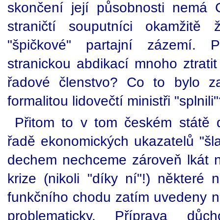
skončení její působnosti nemá 
straničtí souputníci okamžitě
"špičkové" partajní zázemí. 
stranickou abdikací mnoho ztratit
řadové členstvo? Co to bylo z
formalitou lidovečtí ministři "splnili"
Přitom to v tom českém státě 
řadě ekonomických ukazatelů "š
dechem nechceme zároveň lkát na
krize (nikoli "díky ní"!) některé 
funkčního chodu zatím uvedeny n
problematicky. Příprava dů