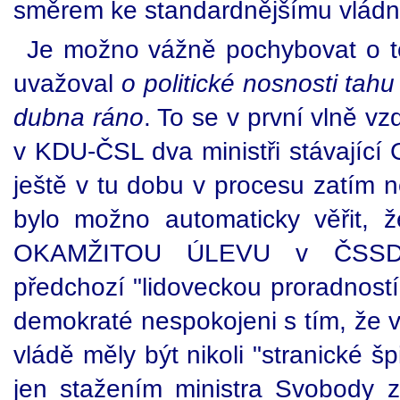
směrem ke standardnějšímu vládnutí
Je možno vážně pochybovat o t
uvažoval
o politické nosnosti ta
dubna ráno
. To se v první vlně vz
v KDU-ČSL dva ministři stávající 
ještě v tu dobu v procesu zatím 
bylo možno automaticky věřit, 
OKAMŽITOU ÚLEVU v ČSSD, 
předchozí "lidoveckou proradností
demokraté nespokojeni s tím, že 
vládě měly být nikoli "stranické 
jen stažením ministra Svobody 