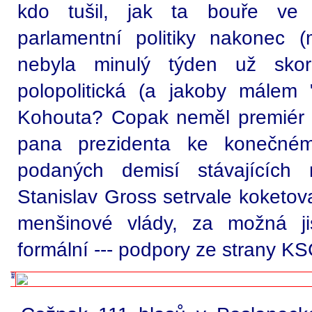
kdo tušil, jak ta bouře ve 
parlamentní politiky nakonec
nebyla minulý týden už sko
polopolitická (a jakoby málem "
Kohouta? Copak neměl premiér 
pana prezidenta ke konečnému
podaných demisí stávajících 
Stanislav Gross setrvale koketov
menšinové vlády, za možná jis
formální --- podpory ze strany 