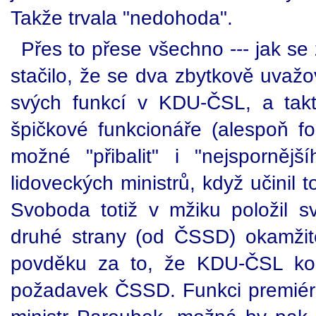
Takže trvala "nedohoda".
Přes to přese všechno --- jak se
stačilo, že se dva zbytkově uvažova
svých funkcí v KDU-ČSL, a tak
špičkové funkcionáře (alespoň f
možné "přibalit" i "nejspornějš
lidoveckých ministrů, když učinil t
Svoboda totiž v mžiku položil sv
druhé strany (od ČSSD) okamžit
povděku za to, že KDU-ČSL kon
požadavek ČSSD. Funkci premiéra