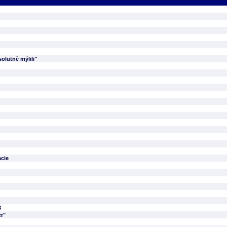
olutně mýlili"
acie
8
er"