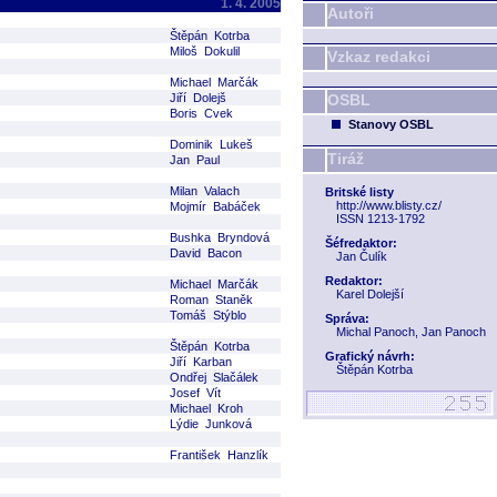
1. 4. 2005
Autoři
Štěpán Kotrba
Miloš Dokulil
Vzkaz redakci
Michael Marčák
Jiří Dolejš
OSBL
Boris Cvek
Stanovy OSBL
Dominik Lukeš
Tiráž
Jan Paul
Milan Valach
Britské listy
http://www.blisty.cz/
Mojmír Babáček
ISSN 1213-1792
Bushka Bryndová
Šéfredaktor:
David Bacon
Jan Čulík
Redaktor:
Michael Marčák
Karel Dolejší
Roman Staněk
Tomáš Stýblo
Správa:
Michal Panoch, Jan Panoch
Štěpán Kotrba
Grafický návrh:
Jiří Karban
Štěpán Kotrba
Ondřej Slačálek
Josef Vít
Michael Kroh
Lýdie Junková
František Hanzlík