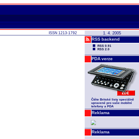
ISSN 1213-1792
1. 4. 2005
RSS backend
RSS 0.91
RSS 2.0
PDA verze
Čtěte Britské listy speciálně
upravené pro vaše mobilní
telefony a PDA
Reklama
Reklama