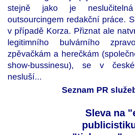
stejně jako je neslučitel
outsourcingem redakční práce. S
v případě Korza. Přiznat ale natv
legitimního bulvárního zprav
zpěvačkám a herečkám (společn
show-bussinesu), se v české 
nesluší...
Seznam PR služeb
Sleva na "
publicistik