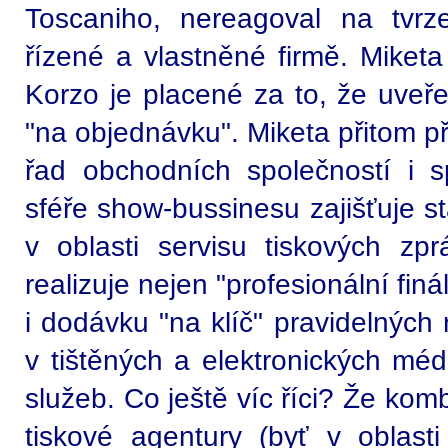
Toscaniho, nereagoval na tvrz
řízené a vlastněné firmě. Miketa
Korzo je placené za to, že uveře
"na objednávku". Miketa přitom při
řad obchodních společností i s
sféře show-bussinesu zajišťuje s
v oblasti servisu tiskových zpr
realizuje nejen "profesionální fin
i dodávku "na klíč" pravidelných 
v tištěných a elektronických médi
služeb. Co ještě víc říci? Že ko
tiskové agentury (byť v oblasti 