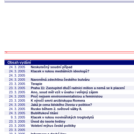
Obsah vydání
24. 3. 2005
Neskutečný soudní případ
24. 3. 2005
Klacek v rukou mediálních ideologů?
24. 3. 2005
24. 3. 2005
Navoněná zdechlina českého bulváru
23. 3. 2005
Terapie
23. 3. 2005
Praha 11: Zastupitel dluží radnici milion a nemá se k placení
23. 3. 2005
Ano, soud měl vzít v úvahu i veřejný zájem
24. 3. 2005
Proč nejsem environmentalistou a feministou
23. 3. 2005
K výročí smrti arcibiskupa Romera
24. 3. 2005
Jaká je cena lidského života v politice?
24. 3. 2005
Rusko během 2. světové války II.
24. 3. 2005
Bublifukoví titáni
9. 3. 2005
Klacek v rukou novinářských troglodytů
23. 3. 2005
Úvod do teorie hrdiny
23. 3. 2005
Volební mýtus české politiky
23. 3. 2005