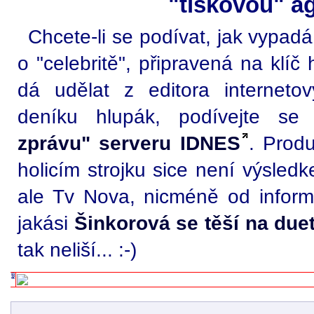
"tiskovou" a
Chcete-li se podívat, jak vypadá
o "celebritě", připravená na klíč 
dá udělat z editora internetov
deníku hlupák, podívejte s
zprávu" serveru IDNES
. Produ
holicím strojku sice není výsled
ale Tv Nova, nicméně od informa
jakási
Šinkorová se těší na du
tak neliší... :-)