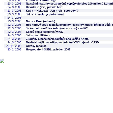
23. 3. 2005
Informace z druhé ligy
23. 3. 2005
Na státní maturity se zbytečně vyplýtvalo přes 100 milionů korun!
24. 3. 2005
Hekrdla je (své) pravdě blíž
23. 3. 2005
Kuba -- Nekuba?! Jen hrob "svobody"?
23. 3. 2005
Jak se znásilňuje přítomnost
24. 3. 2005
23. 3. 2005
Nuda v Brně (nebude)
22. 3. 2005
Hodnotový soud je nežalovatelný; celebrity musejí přijímat větší m
22. 3. 2005
Je kam uhnout? Na koho (nebo na co) vsadit?
22. 3. 2005
Český tisk a kolektivní vina?
24. 3. 2005
Ježíš před Pilátem
24. 3. 2005
Zkoušky a naše následování Pána Ježíše Krista
24. 3. 2005
Nejdůležitější materiály pro jednání XXXII. sjezdu ČSSD
22. 11. 2003
Adresy redakce
13. 2. 2005
Hospodaření OSBL za leden 2005