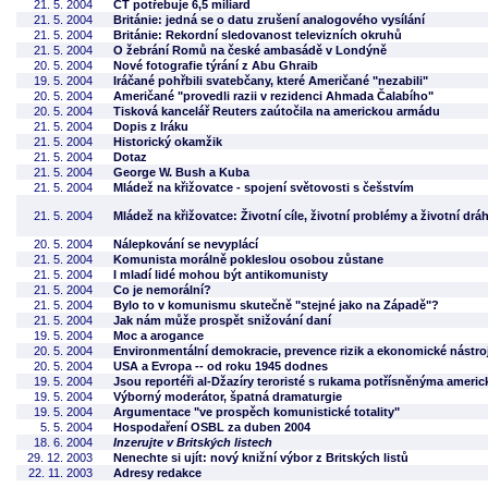
21. 5. 2004
ČT potřebuje 6,5 miliard
21. 5. 2004
Británie: jedná se o datu zrušení analogového vysílání
21. 5. 2004
Británie: Rekordní sledovanost televizních okruhů
21. 5. 2004
O žebrání Romů na české ambasádě v Londýně
20. 5. 2004
Nové fotografie týrání z Abu Ghraib
19. 5. 2004
Iráčané pohřbili svatebčany, které Američané "nezabili"
20. 5. 2004
Američané "provedli razii v rezidenci Ahmada Čalabího"
20. 5. 2004
Tisková kancelář Reuters zaútočila na americkou armádu
21. 5. 2004
Dopis z Iráku
21. 5. 2004
Historický okamžik
21. 5. 2004
Dotaz
21. 5. 2004
George W. Bush a Kuba
21. 5. 2004
Mládež na křižovatce - spojení světovosti s češstvím
21. 5. 2004
Mládež na křižovatce: Životní cíle, životní problémy a životní drá
20. 5. 2004
Nálepkování se nevyplácí
21. 5. 2004
Komunista morálně pokleslou osobou zůstane
21. 5. 2004
I mladí lidé mohou být antikomunisty
21. 5. 2004
Co je nemorální?
21. 5. 2004
Bylo to v komunismu skutečně "stejné jako na Západě"?
21. 5. 2004
Jak nám může prospět snižování daní
19. 5. 2004
Moc a arogance
20. 5. 2004
Environmentální demokracie, prevence rizik a ekonomické nástroj
20. 5. 2004
USA a Evropa -- od roku 1945 dodnes
19. 5. 2004
Jsou reportéři al-Džazíry teroristé s rukama potřísněnýma americ
19. 5. 2004
Výborný moderátor, špatná dramaturgie
19. 5. 2004
Argumentace "ve prospěch komunistické totality"
5. 5. 2004
Hospodaření OSBL za duben 2004
18. 6. 2004
Inzerujte v Britských listech
29. 12. 2003
Nenechte si ujít: nový knižní výbor z Britských listů
22. 11. 2003
Adresy redakce