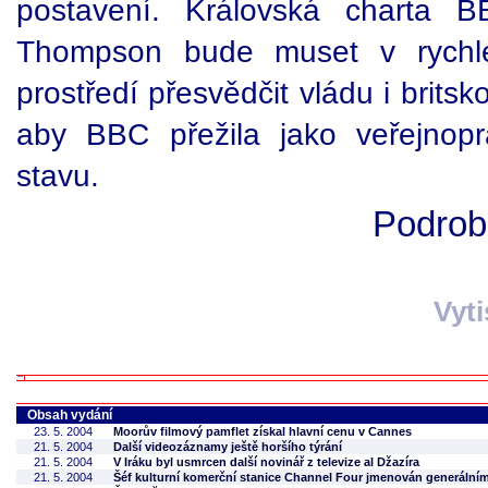
postavení. Královská charta 
Thompson bude muset v rychl
prostředí přesvědčit vládu i britsk
aby BBC přežila jako veřejnopr
stavu.
Podrobn
Vyt
Obsah vydání
23. 5. 2004
Moorův filmový pamflet získal hlavní cenu v Cannes
21. 5. 2004
Další videozáznamy ještě horšího týrání
21. 5. 2004
V Iráku byl usmrcen další novinář z televize al Džazíra
21. 5. 2004
Šéf kulturní komerční stanice Channel Four jmenován generální