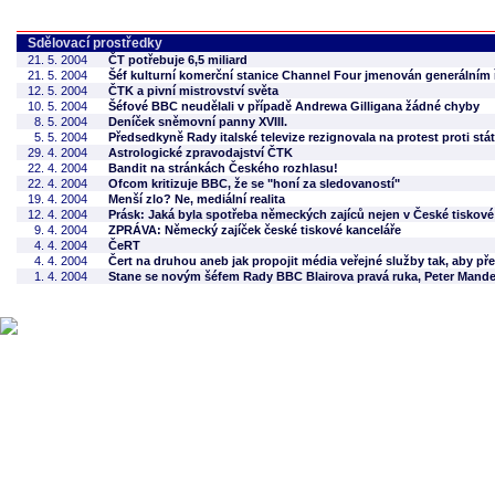
Sdělovací prostředky
21. 5. 2004
ČT potřebuje 6,5 miliard
21. 5. 2004
Šéf kulturní komerční stanice Channel Four jmenován generálním
12. 5. 2004
ČTK a pivní mistrovství světa
10. 5. 2004
Šéfové BBC neudělali v případě Andrewa Gilligana žádné chyby
8. 5. 2004
Deníček sněmovní panny XVIII.
5. 5. 2004
Předsedkyně Rady italské televize rezignovala na protest proti s
29. 4. 2004
Astrologické zpravodajství ČTK
22. 4. 2004
Bandit na stránkách Českého rozhlasu!
22. 4. 2004
Ofcom kritizuje BBC, že se "honí za sledovaností"
19. 4. 2004
Menší zlo? Ne, mediální realita
12. 4. 2004
Prásk: Jaká byla spotřeba německých zajíců nejen v České tiskové
9. 4. 2004
ZPRÁVA: Německý zajíček české tiskové kanceláře
4. 4. 2004
ČeRT
4. 4. 2004
Čert na druhou aneb jak propojit média veřejné služby tak, aby př
1. 4. 2004
Stane se novým šéfem Rady BBC Blairova pravá ruka, Peter Mand