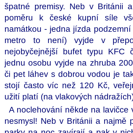
špatné premisy. Neb v Británii
poměru k české kupní síle vš
namátkou - jedna jízda podzemní
metro to není) vyjde v pře
nejobyčejnější bufet typu KFC 
jednu osobu vyjde na zhruba 200 
či pet láhev s dobrou vodou je ta
stojí často víc než 120 Kč, veř
užití platí (na vlakových nádražích)
A noclehování někde na lavičce v
nesmysl! Neb v Británii a najmě
parky na noc zavírají a pak v nic