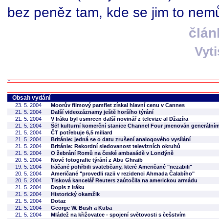
bez peněz tam, kde se jim to nemů
člán
Vyt
Obsah vydání
23. 5. 2004
Moorův filmový pamflet získal hlavní cenu v Cannes
21. 5. 2004
Další videozáznamy ještě horšího týrání
21. 5. 2004
V Iráku byl usmrcen další novinář z televize al Džazíra
21. 5. 2004
Šéf kulturní komerční stanice Channel Four jmenován generální
21. 5. 2004
ČT potřebuje 6,5 miliard
21. 5. 2004
Británie: jedná se o datu zrušení analogového vysílání
21. 5. 2004
Británie: Rekordní sledovanost televizních okruhů
21. 5. 2004
O žebrání Romů na české ambasádě v Londýně
20. 5. 2004
Nové fotografie týrání z Abu Ghraib
19. 5. 2004
Iráčané pohřbili svatebčany, které Američané "nezabili"
20. 5. 2004
Američané "provedli razii v rezidenci Ahmada Čalabího"
20. 5. 2004
Tisková kancelář Reuters zaútočila na americkou armádu
21. 5. 2004
Dopis z Iráku
21. 5. 2004
Historický okamžik
21. 5. 2004
Dotaz
21. 5. 2004
George W. Bush a Kuba
21. 5. 2004
Mládež na křižovatce - spojení světovosti s češstvím