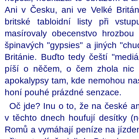
Ani v Česku, ani ve Velké Britán
britské tabloidní listy při vs
masírovaly obecenstvo hrozbou 
špinavých "gypsies" a jiných "c
Británie. Buďto tedy čeští "mediář
píší o něčem, o čem zhola nic 
apokalypsy tam, kde nemohou na
honí pouhé prázdné senzace.
Oč jde? Inu o to, že na české 
v těchto dnech houfují desítky (ne
Romů a vymáhají peníze na jízden