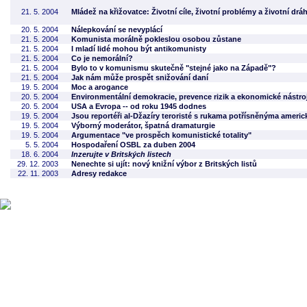
21. 5. 2004
Mládež na křižovatce: Životní cíle, životní problémy a životní drá
20. 5. 2004
Nálepkování se nevyplácí
21. 5. 2004
Komunista morálně pokleslou osobou zůstane
21. 5. 2004
I mladí lidé mohou být antikomunisty
21. 5. 2004
Co je nemorální?
21. 5. 2004
Bylo to v komunismu skutečně "stejné jako na Západě"?
21. 5. 2004
Jak nám může prospět snižování daní
19. 5. 2004
Moc a arogance
20. 5. 2004
Environmentální demokracie, prevence rizik a ekonomické nástroj
20. 5. 2004
USA a Evropa -- od roku 1945 dodnes
19. 5. 2004
Jsou reportéři al-Džazíry teroristé s rukama potřísněnýma americ
19. 5. 2004
Výborný moderátor, špatná dramaturgie
19. 5. 2004
Argumentace "ve prospěch komunistické totality"
5. 5. 2004
Hospodaření OSBL za duben 2004
18. 6. 2004
Inzerujte v Britských listech
29. 12. 2003
Nenechte si ujít: nový knižní výbor z Britských listů
22. 11. 2003
Adresy redakce