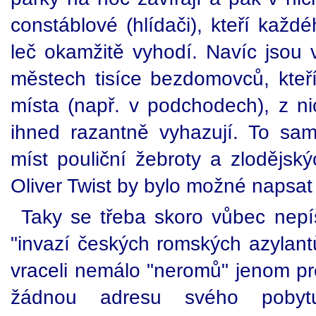
constáblové (hlídači), kteří každé
leč okamžitě vyhodí. Navíc jsou 
městech tisíce bezdomovců, kteří
místa (např. v podchodech), z ni
ihned razantně vyhazují. To samé
míst pouliční žebroty a zlodějsk
Oliver Twist by bylo možné napsa
Taky se třeba skoro vůbec nep
"invazí českých romských azylantů"
vraceli nemálo "neromů" jenom pro
žádnou adresu svého pobytu