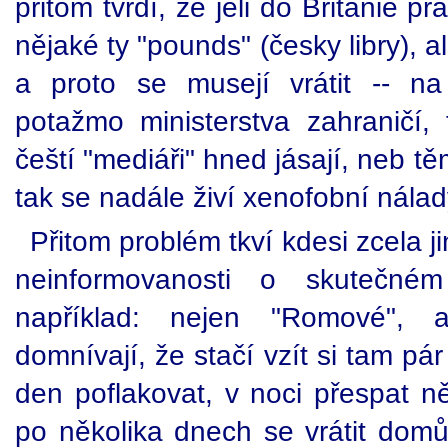
přitom tvrdí, že jeli do Britanie p
nějaké ty "pounds" (česky libry), a
a proto se musejí vrátit -- n
potažmo ministerstva zahraničí, 
čeští "mediáři" hned jásají, neb 
tak se nadále živí xenofobní nála
Přitom problém tkví kdesi zcela j
neinformovanosti o skutečném
například: nejen "Romové", a
domnívají, že stačí vzít si tam p
den poflakovat, v noci přespat n
po několika dnech se vrátit domů