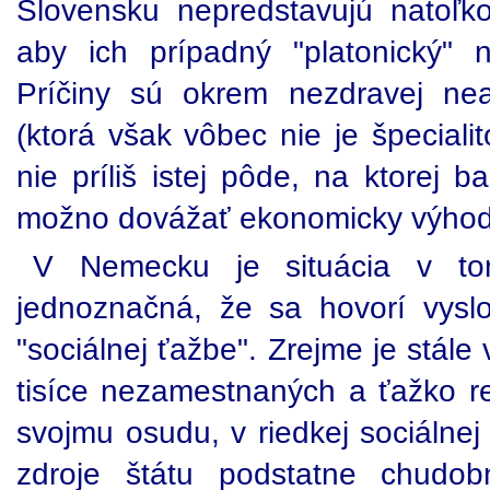
Slovensku nepredstavujú natoľko 
aby ich prípadný "platonický" ná
Príčiny sú okrem nezdravej nea
(ktorá však vôbec nie je špecialit
nie príliš istej pôde, na ktorej b
možno dovážať ekonomicky výhodn
V Nemecku je situácia v to
jednoznačná, že sa hovorí vysl
"sociálnej ťažbe". Zrejme je stál
tisíce nezamestnaných a ťažko re
svojmu osudu, v riedkej sociálnej
zdroje štátu podstatne chudo