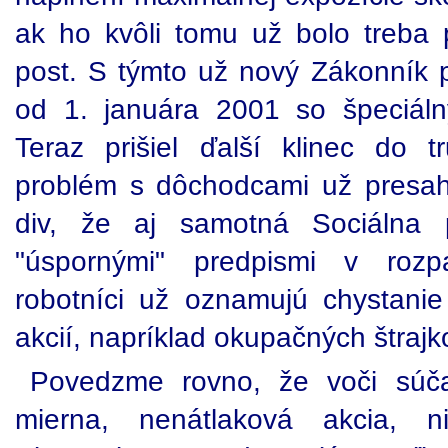
ak ho kvôli tomu už bolo treba 
post. S týmto už nový Zákonník p
od 1. januára 2001 so špeciáln
Teraz prišiel ďalší klinec do 
problém s dôchodcami už presah
div, že aj samotná Sociálna 
"úspornými" predpismi v rozp
robotníci už oznamujú chystanie
akcií, napríklad okupačných štrajko
Povedzme rovno, že voči súč
mierna, nenátlaková akcia, n