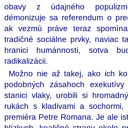
obavy z údajného populizmu
démonizuje sa referendum o pre
ak vezmú práve teraz spomínan
tradičné sociálne prvky, naviac
hranici humánnosti, sotva b
radikalizácii.
Možno nie až takej, ako ich k
podobných zásahoch exekutívy
stanici vlaky, urobili si hromadn
rukách s kladivami a sochormi, 
premiéra Petre Romana. Je ale isté,
blízkych, koaličné strany okolo 