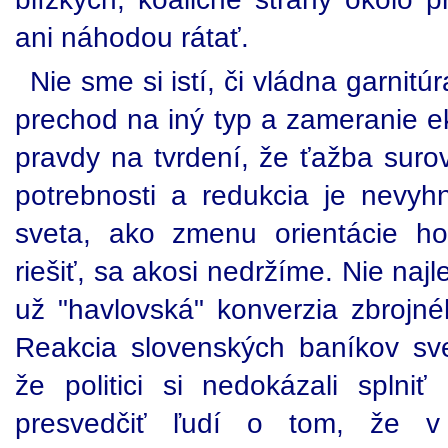
ani náhodou rátať.
Nie sme si istí, či vládna garnit
prechod na iný typ a zameranie e
pravdy na tvrdení, že ťažba suro
potrebnosti a redukcia je nevyh
sveta, ako zmenu orientácie hos
riešiť, sa akosi nedržíme. Nie naj
už "havlovská" konverzia zbrojn
Reakcia slovenských baníkov sv
že politici si nedokázali splni
presvedčiť ľudí o tom, že 