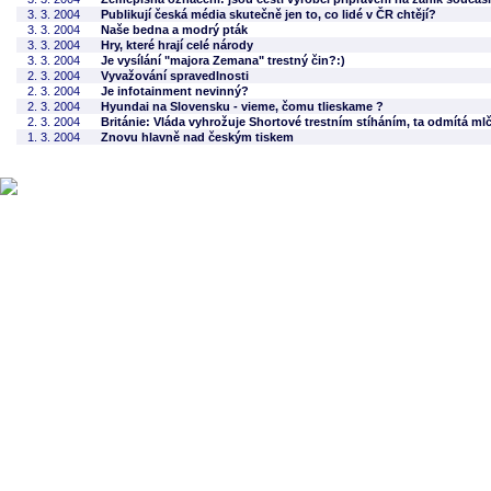
3. 3. 2004
Publikují česká média skutečně jen to, co lidé v ČR chtějí?
3. 3. 2004
Naše bedna a modrý pták
3. 3. 2004
Hry, které hrají celé národy
3. 3. 2004
Je vysílání "majora Zemana" trestný čin?:)
2. 3. 2004
Vyvažování spravedlnosti
2. 3. 2004
Je infotainment nevinný?
2. 3. 2004
Hyundai na Slovensku - vieme, čomu tlieskame ?
2. 3. 2004
Británie: Vláda vyhrožuje Shortové trestním stíháním, ta odmítá ml
1. 3. 2004
Znovu hlavně nad českým tiskem