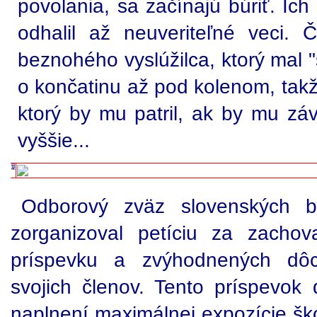
povolania, sa začínajú búriť. Ich
odhalil až neuveriteľné veci.
beznohého vyslúžilca, ktorý mal "
o končatinu až pod kolenom, takž
ktorý by mu patril, ak by mu záv
vyššie...
Odborový zväz slovenských 
zorganizoval petíciu za zachov
príspevku a zvýhodnených dôc
svojich členov. Tento príspevok d
naplnení maximálnej expozície šk