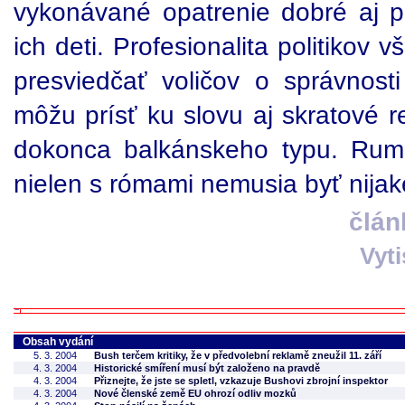
vykonávané opatrenie dobré aj p
ich deti. Profesionalita politikov
presviedčať voličov o správnost
môžu prísť ku slovu aj skratové r
dokonca balkánskeho typu. Rumu
nielen s rómami nemusia byť nijaké
člán
Vyt
Obsah vydání
5. 3. 2004
Bush terčem kritiky, že v předvolební reklamě zneužil 11. září
4. 3. 2004
Historické smíření musí být založeno na pravdě
4. 3. 2004
Přiznejte, že jste se spletl, vzkazuje Bushovi zbrojní inspektor
4. 3. 2004
Nové členské země EU ohrozí odliv mozků