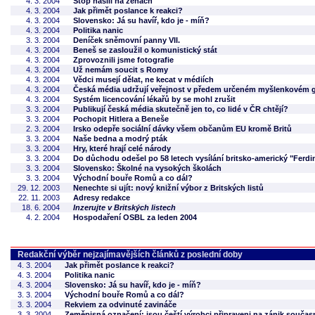
4. 3. 2004
Stop násilí na ženách
4. 3. 2004
Jak přimět poslance k reakci?
4. 3. 2004
Slovensko: Já su havíř, kdo je - míň?
4. 3. 2004
Politika nanic
3. 3. 2004
Deníček sněmovní panny VII.
4. 3. 2004
Beneš se zasloužil o komunistický stát
4. 3. 2004
Zprovoznili jsme fotografie
4. 3. 2004
Už nemám soucit s Romy
4. 3. 2004
Vědci musejí dělat, ne kecat v médiích
4. 3. 2004
Česká média udržují veřejnost v předem určeném myšlenkovém 
4. 3. 2004
Systém licencování lékařů by se mohl zrušit
3. 3. 2004
Publikují česká média skutečně jen to, co lidé v ČR chtějí?
3. 3. 2004
Pochopit Hitlera a Beneše
2. 3. 2004
Irsko odepře sociální dávky všem občanům EU kromě Britů
3. 3. 2004
Naše bedna a modrý pták
3. 3. 2004
Hry, které hrají celé národy
3. 3. 2004
Do důchodu odešel po 58 letech vysílání britsko-americký "Ferd
3. 3. 2004
Slovensko: Školné na vysokých školách
3. 3. 2004
Východní bouře Romů a co dál?
29. 12. 2003
Nenechte si ujít: nový knižní výbor z Britských listů
22. 11. 2003
Adresy redakce
18. 6. 2004
Inzerujte v Britských listech
4. 2. 2004
Hospodaření OSBL za leden 2004
Redakční výběr nejzajímavějších článků z poslední doby
4. 3. 2004
Jak přimět poslance k reakci?
4. 3. 2004
Politika nanic
4. 3. 2004
Slovensko: Já su havíř, kdo je - míň?
3. 3. 2004
Východní bouře Romů a co dál?
3. 3. 2004
Rekviem za odvinuté zavináče
3. 3. 2004
Zeměpisná označení: jsou čeští výrobci připraveni na zánik souča